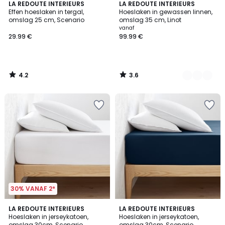
4.2
3.6
LA REDOUTE INTERIEURS
21
LA REDOUTE INTERIEURS
/ 5
/ 5
Effen hoeslaken in tergal,
Hoeslaken in gewassen linnen,
Kleuren
omslag 25 cm, Scenario
omslag 35 cm, Linot
vanaf
29.99 €
99.99 €
4.2
3.6
/
/
5
5
30% VANAF 2*
4.1
4.1
9
LA REDOUTE INTERIEURS
LA REDOUTE INTERIEURS
/ 5
/ 5
Hoeslaken in jerseykatoen,
Hoeslaken in jerseykatoen,
Kleuren
omslag 30cm, Scenario
omslag 30cm, Scenario