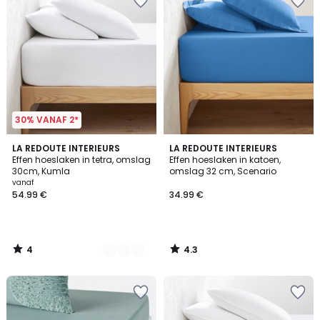
30% VANAF 2*
4
4.3
17
LA REDOUTE INTERIEURS
LA REDOUTE INTERIEURS
/
/ 5
Effen hoeslaken in tetra, omslag
Effen hoeslaken in katoen,
Kleuren
5
30cm, Kumla
omslag 32 cm, Scenario
vanaf
54.99 €
34.99 €
4
4.3
/
/
5
5