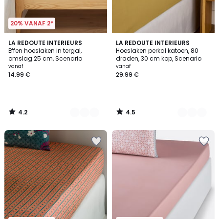
20% VANAF 2*
4.2
4.5
15
LA REDOUTE INTERIEURS
3
LA REDOUTE INTERIEURS
/ 5
/ 5
Effen hoeslaken in tergal,
Hoeslaken perkal katoen, 80
Kleuren
Kleuren
omslag 25 cm, Scenario
draden, 30 cm kop, Scenario
vanaf
vanaf
14.99 €
29.99 €
4.2
4.5
/
/
5
5