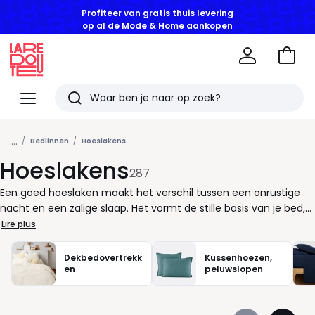
GOEDE DEALS | Tot -50% korting vanaf 2 artikelen*
Naar
het
La
winke
Redoute
Menu
Zoeken
Laatst
...
bekeken
Bedlinnen
Hoeslakens
Hoeslakens
artikelen
287
Een goed hoeslaken maakt het verschil tussen een onrustige
nacht en een zalige slaap. Het vormt de stille basis van je bed,
waar comfort begint nog vóór je onder de lakens kruipt. Een
Lire plus
goed gekozen hoeslaken sluit perfect rond je matras en blijft
netjes liggen, ook als je veel beweegt in je slaap. Geen
Dekbedovertrekk
Kussenhoezen,
gevrommel, geen loszittende hoeken gewoon pure zachtheid
en
peluwslopen
die meebeweegt met jouw ritme. Denk aan de juiste maat: het
moet precies passen, zodat je matras goed beschermd blijft.