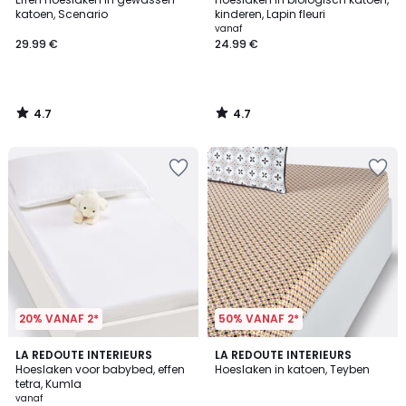
katoen, Scenario
kinderen, Lapin fleuri
vanaf
29.99 €
24.99 €
4.7
4.7
/
/
5
5
20% VANAF 2*
50% VANAF 2*
4.9
4.6
4
LA REDOUTE INTERIEURS
LA REDOUTE INTERIEURS
/ 5
/ 5
Hoeslaken voor babybed, effen
Hoeslaken in katoen, Teyben
Kleuren
tetra, Kumla
vanaf