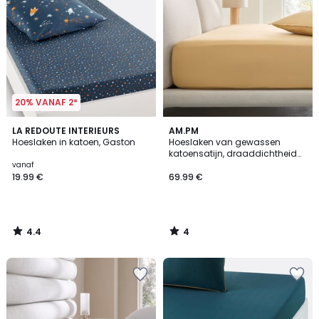
20% VANAF 2*
4.4
4
LA REDOUTE INTERIEURS
AM.PM
/ 5
/
Hoeslaken in katoen, Gaston
Hoeslaken van gewassen
5
katoensatijn, draaddichtheid
van 200, randbreedte 30 cm,
vanaf
Saria
19.99 €
69.99 €
4.4
4
/
/
5
5