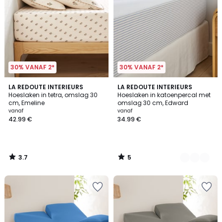
30% VANAF 2*
30% VANAF 2*
3.7
5
LA REDOUTE INTERIEURS
2
LA REDOUTE INTERIEURS
/ 5
/
Hoeslaken in tetra, omslag 30
Hoeslaken in katoenpercal met
Kleuren
5
cm, Emeline
omslag 30 cm, Edward
vanaf
vanaf
42.99 €
34.99 €
3.7
5
/
/
5
5