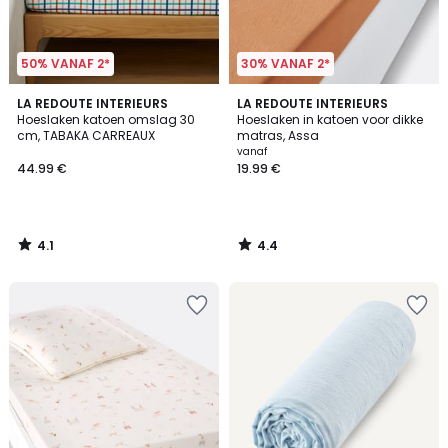
50% VANAF 2*
30% VANAF 2*
4.1
4.4
LA REDOUTE INTERIEURS
LA REDOUTE INTERIEURS
/ 5
/ 5
Hoeslaken katoen omslag 30
Hoeslaken in katoen voor dikke
cm, TABAKA CARREAUX
matras, Assa
vanaf
44.99 €
19.99 €
4.1
4.4
/
/
5
5