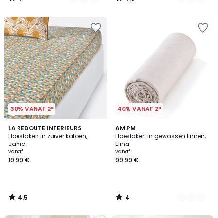
/
/
5
5
30% VANAF 2*
40% VANAF 2*
4.5
4
LA REDOUTE INTERIEURS
23
AM.PM
/ 5
/
Hoeslaken in zuiver katoen,
Hoeslaken in gewassen linnen,
Kleuren
5
Jahia
Elina
vanaf
vanaf
19.99 €
99.99 €
4.5
4
/
/
5
5