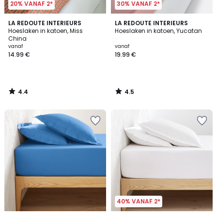
20% VANAF 2*
30% VANAF 2*
4.4
4.5
LA REDOUTE INTERIEURS
LA REDOUTE INTERIEURS
/ 5
/ 5
Hoeslaken in katoen, Miss
Hoeslaken in katoen, Yucatan
China
vanaf
vanaf
14.99 €
19.99 €
4.4
4.5
/
/
5
5
40% VANAF 2*