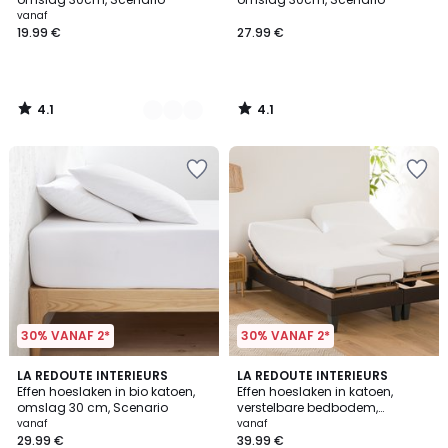
vanaf
19.99 €
27.99 €
4.1
4.1
/
/
5
5
30% VANAF 2*
30% VANAF 2*
4.2
4.4
9
LA REDOUTE INTERIEURS
22
LA REDOUTE INTERIEURS
/ 5
/ 5
Effen hoeslaken in bio katoen,
Effen hoeslaken in katoen,
Kleuren
Kleuren
omslag 30 cm, Scenario
verstelbare bedbodem,
Scenario
vanaf
vanaf
29.99 €
39.99 €