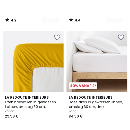
4.2
4.4
/
/
5
5
40% VANAF 2*
4.3
4.2
LA REDOUTE INTERIEURS
21
LA REDOUTE INTERIEURS
/ 5
/ 5
Effen hoeslaken in gewassen
Hoeslaken in gewassen linnen,
Kleuren
katoen, omslag 30 cm,
omslag 30 cm, Linot
Scenario
vanaf
vanaf
29.99 €
84.99 €