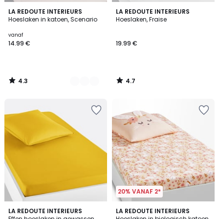
4.3
4.7
20
LA REDOUTE INTERIEURS
LA REDOUTE INTERIEURS
/ 5
/ 5
Hoeslaken in katoen, Scenario
Hoeslaken, Fraise
Kleuren
vanaf
14.99 €
19.99 €
4.3
4.7
/
/
5
5
20% VANAF 2*
4.7
4.7
LA REDOUTE INTERIEURS
LA REDOUTE INTERIEURS
/ 5
/ 5
Effen hoeslaken in gewassen
Hoeslaken in biologisch katoen,