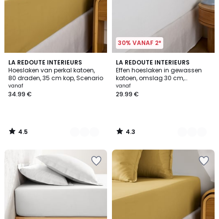
30% VANAF 2*
4.5
4.3
3
LA REDOUTE INTERIEURS
19
LA REDOUTE INTERIEURS
/ 5
/ 5
Hoeslaken van perkal katoen,
Effen hoeslaken in gewassen
Kleuren
Kleuren
80 draden, 35 cm kop, Scenario
katoen, omslag 30 cm,
Scenario
vanaf
vanaf
34.99 €
29.99 €
4.5
4.3
/
/
5
5