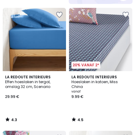
5
20% VANAF 2*
4.3
4.5
LA REDOUTE INTERIEURS
LA REDOUTE INTERIEURS
/ 5
/ 5
Effen hoeslaken in tergal,
Hoeslaken in katoen, Miss
omslag 32 cm, Scenario
China
vanaf
29.99 €
9.99 €
4.3
4.5
/
/
5
5