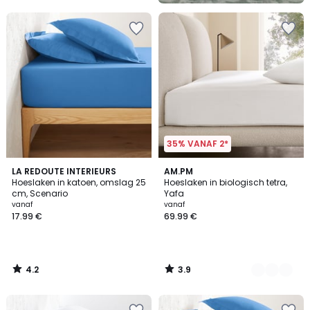
5
35% VANAF 2*
4.2
3.9
LA REDOUTE INTERIEURS
20
AM.PM
/ 5
/ 5
Hoeslaken in katoen, omslag 25
Hoeslaken in biologisch tetra,
Kleuren
cm, Scenario
Yafa
vanaf
vanaf
17.99 €
69.99 €
4.2
3.9
/
/
5
5