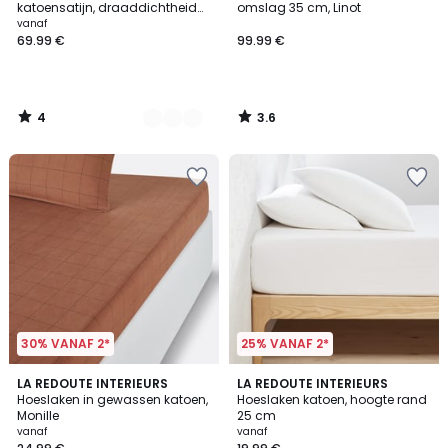
5
katoensatijn, draaddichtheid
omslag 35 cm, Linot
van 200, randbreedte 30 cm,
vanaf
Saria
69.99 €
99.99 €
4
3.6
/
/
5
5
30% VANAF 2*
25% VANAF 2*
4.5
4
LA REDOUTE INTERIEURS
6
LA REDOUTE INTERIEURS
/ 5
/
Hoeslaken in gewassen katoen,
Hoeslaken katoen, hoogte rand
Kleuren
5
Monille
25 cm
vanaf
vanaf