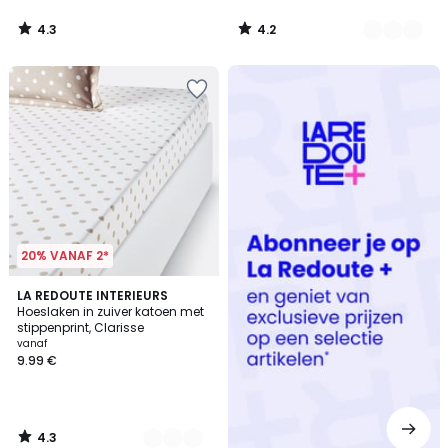
4.3
4.2
/
/
5
5
Redoute
+
20% VANAF 2*
4.3
5
LA REDOUTE INTERIEURS
/ 5
Hoeslaken in zuiver katoen met
Kleuren
stippenprint, Clarisse
vanaf
9.99 €
4.3
/