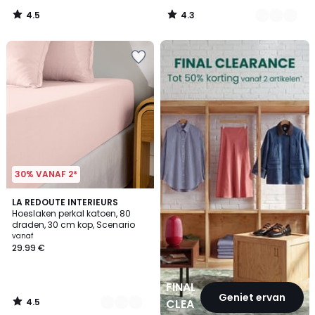
4.5
4.3
/
/
5
5
FINAL
CLEARANCE
30% VANAF 2*
4.5
21
LA REDOUTE INTERIEURS
/ 5
Hoeslaken perkal katoen, 80
Kleuren
draden, 30 cm kop, Scenario
vanaf
29.99 €
FINAL
Geniet ervan
4.5
CLEARANCE
/