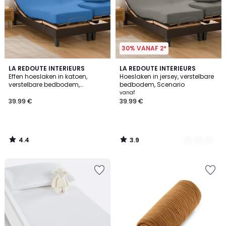
30% VANAF 2*
4.4
3.9
LA REDOUTE INTERIEURS
9
LA REDOUTE INTERIEURS
/ 5
/ 5
Effen hoeslaken in katoen,
Hoeslaken in jersey, verstelbare
Kleuren
verstelbare bedbodem,
bedbodem, Scenario
Scenario
vanaf
39.99 €
39.99 €
4.4
3.9
/
/
5
5