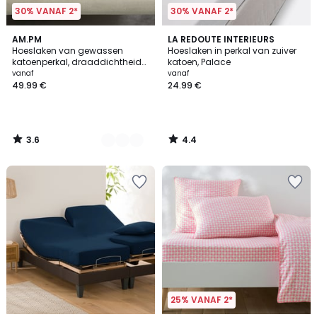
30% VANAF 2*
30% VANAF 2*
3.6
4.4
9
AM.PM
LA REDOUTE INTERIEURS
/ 5
/ 5
Hoeslaken van gewassen
Hoeslaken in perkal van zuiver
Kleuren
katoenperkal, draaddichtheid
katoen, Palace
van 120, randbreedte 30 cm,
vanaf
vanaf
Sabbal
49.99 €
24.99 €
3.6
4.4
/
/
5
5
25% VANAF 2*