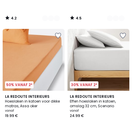
19.99
€.
4.2
4.5
/
/
5
5
50% VANAF 2*
30% VANAF 2*
4.5
4.3
LA REDOUTE INTERIEURS
22
LA REDOUTE INTERIEURS
/ 5
/ 5
Hoeslaken in katoen voor dikke
Effen hoeslaken in katoen,
Kleuren
matras, Assa oker
omslag 32 cm, Scenario
vanaf
vanaf
19.99 €
24.99 €