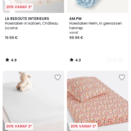
20% VANAF 2*
4.9
4.3
LA REDOUTE INTERIEURS
2
AM.PM
/ 5
/ 5
Hoeslaken in katoen, Château
Hoeslaken Helm, in gewassen
Kleuren
Licorne
hennep
vanaf
19.99 €
99.99 €
4.9
4.3
/
/
5
5
20% VANAF 2*
20% VANAF 2*