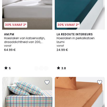
30% VANAF 2*
30% VANAF 2*
5
3.8
8
AM.PM
LA REDOUTE INTERIEURS
/
/ 5
Hoeslaken van katoensatijn,
Hoeslaken in perkalkatoen
Kleuren
5
draaddichtheid van 200,
Izumi
randbreedte 30 cm, Galor
vanaf
vanaf
64.99 €
24.99 €
5
3.8
/
/
5
5