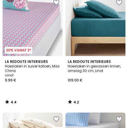
20% VANAF 2*
4.4
4.2
LA REDOUTE INTERIEURS
LA REDOUTE INTERIEURS
/ 5
/ 5
Hoeslaken in zuiver katoen, Miss
Hoeslaken in gewassen linnen,
China
omslag 30 cm, Linot
vanaf
9.99 €
109.00 €
4.4
4.2
/
/
5
5