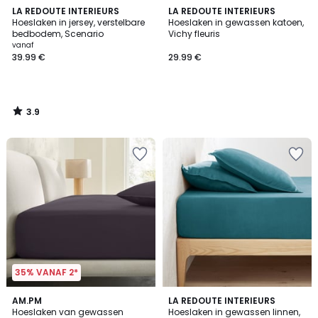
3.9
LA REDOUTE INTERIEURS
LA REDOUTE INTERIEURS
/ 5
Hoeslaken in jersey, verstelbare
Hoeslaken in gewassen katoen,
bedbodem, Scenario
Vichy fleuris
vanaf
39.99 €
29.99 €
3.9
/
5
35% VANAF 2*
4
3.6
9
AM.PM
LA REDOUTE INTERIEURS
/
/ 5
Hoeslaken van gewassen
Hoeslaken in gewassen linnen,
Kleuren