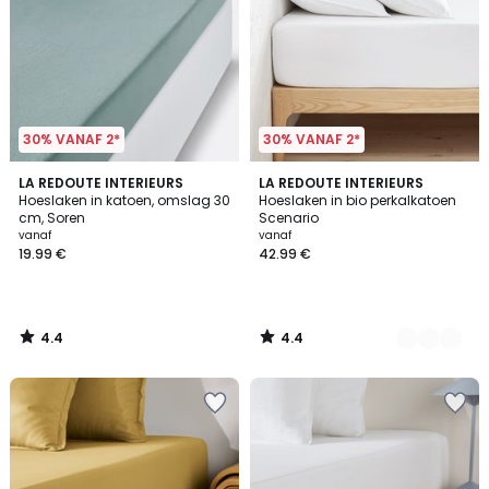
30% VANAF 2*
30% VANAF 2*
4.4
4.4
LA REDOUTE INTERIEURS
13
LA REDOUTE INTERIEURS
/ 5
/ 5
Hoeslaken in katoen, omslag 30
Hoeslaken in bio perkalkatoen
Kleuren
cm, Soren
Scenario
vanaf
vanaf
19.99 €
42.99 €
4.4
4.4
/
/
5
5