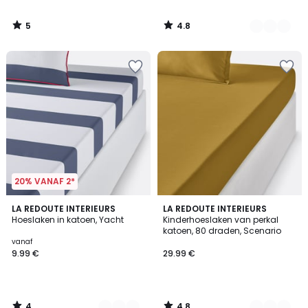
5
4.8
/
/
5
5
20% VANAF 2*
4
4.8
2
LA REDOUTE INTERIEURS
2
LA REDOUTE INTERIEURS
/
/ 5
Hoeslaken in katoen, Yacht
Kinderhoeslaken van perkal
Kleuren
Kleuren
5
katoen, 80 draden, Scenario
vanaf
9.99 €
29.99 €
4
4.8