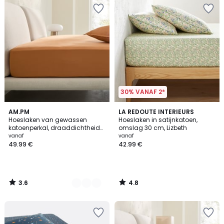
30% VANAF 2*
3.6
4.8
2
AM.PM
LA REDOUTE INTERIEURS
/ 5
/ 5
Hoeslaken van gewassen
Hoeslaken in satijnkatoen,
Kleuren
katoenperkal, draaddichtheid
omslag 30 cm, Lizbeth
van 120, randbreedte 30 cm,
vanaf
vanaf
Sabbal
49.99 €
42.99 €
3.6
4.8
/
/
5
5