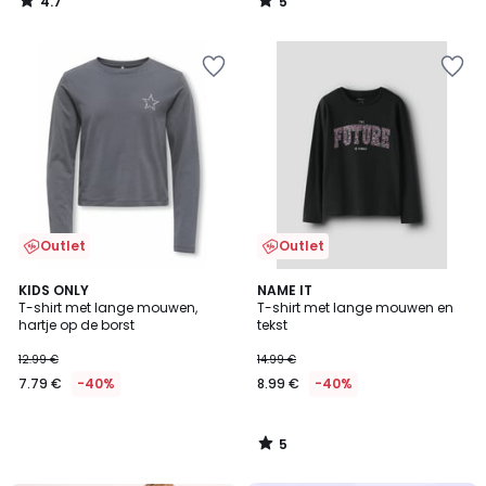
4.7
5
/
/
5
5
Outlet
Outlet
5
KIDS ONLY
NAME IT
/
T-shirt met lange mouwen,
T-shirt met lange mouwen en
5
hartje op de borst
tekst
12.99 €
14.99 €
7.79 €
-40%
8.99 €
-40%
5
/
5