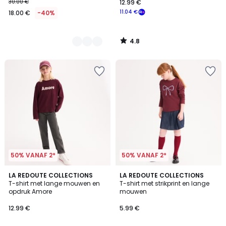
30.00 €
12.99 €
11.04 €
18.00 €
-40%
4.8
/
5
50% VANAF 2*
50% VANAF 2*
4.8
LA REDOUTE COLLECTIONS
LA REDOUTE COLLECTIONS
/ 5
T-shirt met lange mouwen en
T-shirt met strikprint en lange
opdruk Amore
mouwen
12.99 €
5.99 €