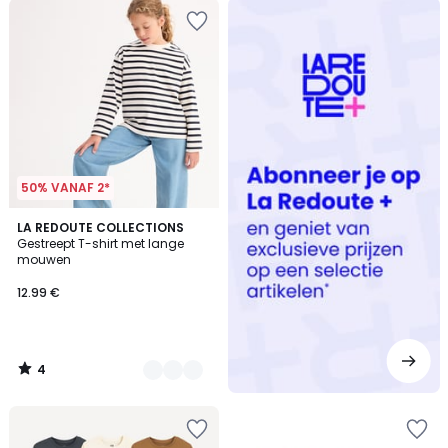
Redoute
+
50% VANAF 2*
4
2
LA REDOUTE COLLECTIONS
/
Gestreept T-shirt met lange
Kleuren
5
mouwen
12.99 €
4
/
5