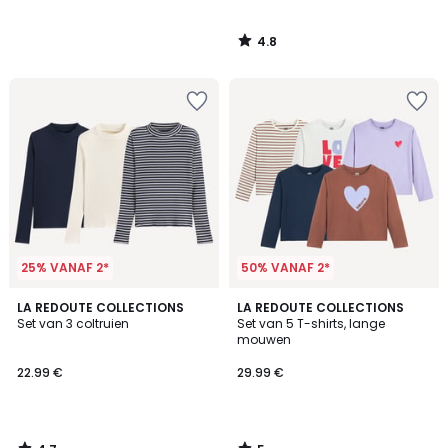
4.8
/
5
25% VANAF 2*
50% VANAF 2*
4.7
5
LA REDOUTE COLLECTIONS
LA REDOUTE COLLECTIONS
/ 5
/
Set van 3 coltruien
Set van 5 T-shirts, lange
5
mouwen
22.99 €
29.99 €