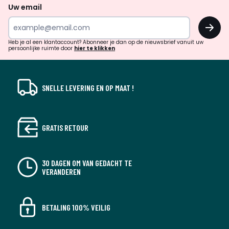
naar
Uw email
inspiratie
OK
en
!
verrassingen?
Heb je al een klantaccount? Abonneer je dan op de nieuwsbrief vanuit uw
persoonlijke ruimte door
hier te klikken
SNELLE LEVERING EN OP MAAT !
GRATIS RETOUR
30 DAGEN OM VAN GEDACHT TE
VERANDEREN
BETALING 100% VEILIG