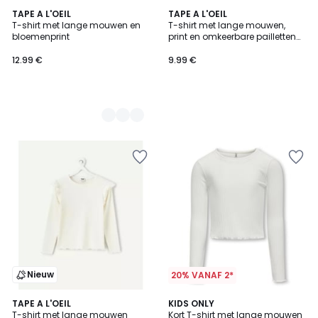
2
TAPE A L'OEIL
TAPE A L'OEIL
T-shirt met lange mouwen en
T-shirt met lange mouwen,
Kleuren
bloemenprint
print en omkeerbare pailletten
vooraan
12.99 €
9.99 €
Nieuw
20% VANAF 2*
TAPE A L'OEIL
2
KIDS ONLY
T-shirt met lange mouwen
Kort T-shirt met lange mouwen