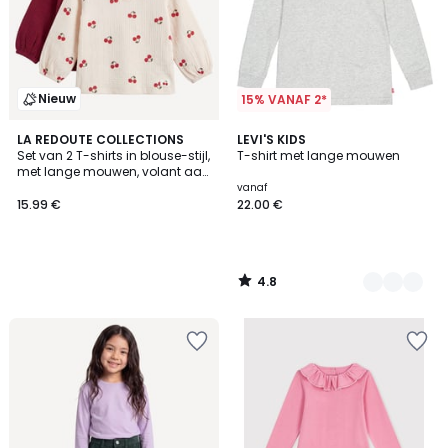
Nieuw
15% VANAF 2*
4.8
LA REDOUTE COLLECTIONS
4
LEVI'S KIDS
/ 5
Set van 2 T-shirts in blouse-stijl,
T-shirt met lange mouwen
Kleuren
met lange mouwen, volant aan
de kraag, in tetra
vanaf
15.99 €
22.00 €
4.8
/
5