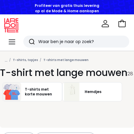
Profiteer van gratis thuis levering
op al de Mode & Home aankopen
Naar
het
La
winke
Redoute
Menu
Zoeken
Laatst
...
bekeken
T-shirts, topjes
T-shirts met lange mouwen
T-shirt met lange mouwen
artikelen
28
T-shirts met
Hemdjes
korte mouwen