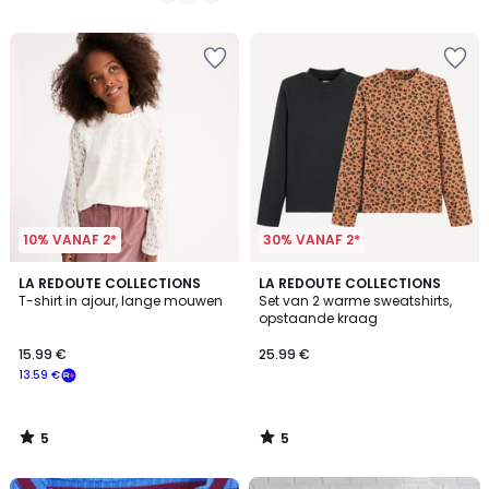
10% VANAF 2*
30% VANAF 2*
5
5
LA REDOUTE COLLECTIONS
LA REDOUTE COLLECTIONS
/
/
T-shirt in ajour, lange mouwen
Set van 2 warme sweatshirts,
5
5
opstaande kraag
15.99 €
25.99 €
13.59 €
5
5
/
/
5
5
FINAL