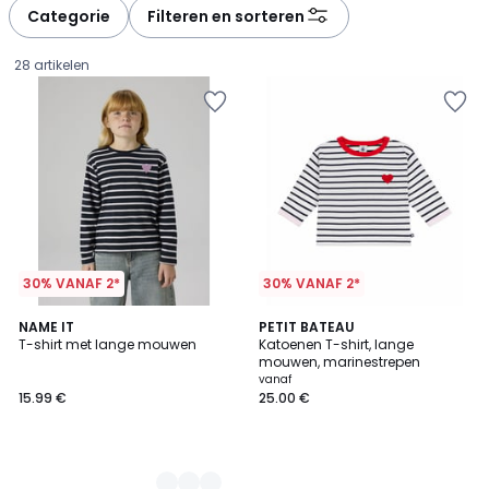
Categorie
Filteren en sorteren
28 artikelen
30% VANAF 2*
30% VANAF 2*
2
NAME IT
PETIT BATEAU
T-shirt met lange mouwen
Katoenen T-shirt, lange
Kleuren
mouwen, marinestrepen
15.99
vanaf
15.99 €
25.00 €
€.