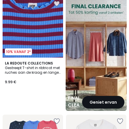
CLEARANCE
10% VANAF 2*
LA REDOUTE COLLECTIONS
Gestreept T-shirt in ribtricot met
ruches aan de kraag en lange
mouwen
9.99 €
FINAL
Geniet ervan
CLEARANCE