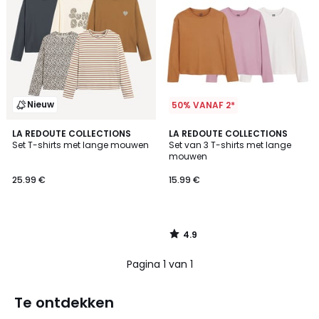
Nieuw
50% VANAF 2*
4.9
LA REDOUTE COLLECTIONS
LA REDOUTE COLLECTIONS
/ 5
Set T-shirts met lange mouwen
Set van 3 T-shirts met lange
mouwen
25.99 €
15.99 €
4.9
/
5
Pagina 1 van 1
Te ontdekken