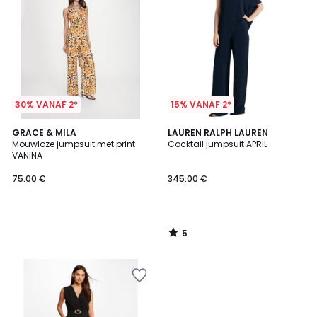
30% VANAF 2*
15% VANAF 2*
5
GRACE & MILA
LAUREN RALPH LAUREN
/
Mouwloze jumpsuit met print
Cocktail jumpsuit APRIL
5
VANINA
75.00 €
345.00 €
5
/
5