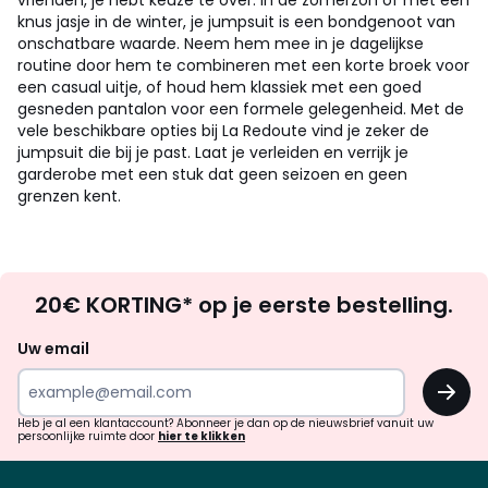
vrienden, je hebt keuze te over. In de zomerzon of met een
knus jasje in de winter, je jumpsuit is een bondgenoot van
onschatbare waarde. Neem hem mee in je dagelijkse
routine door hem te combineren met een korte broek voor
een casual uitje, of houd hem klassiek met een goed
gesneden pantalon voor een formele gelegenheid. Met de
vele beschikbare opties bij La Redoute vind je zeker de
jumpsuit die bij je past. Laat je verleiden en verrijk je
garderobe met een stuk dat geen seizoen en geen
grenzen kent.
Op
20€ KORTING* op je eerste bestelling.
zoek
naar
Uw email
inspiratie
OK
en
!
verrassingen?
Heb je al een klantaccount? Abonneer je dan op de nieuwsbrief vanuit uw
persoonlijke ruimte door
hier te klikken