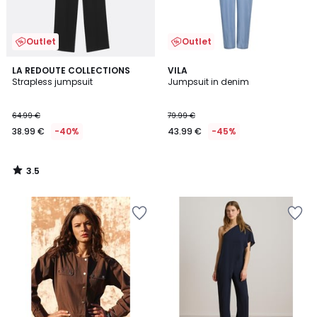
Outlet
Outlet
3.5
LA REDOUTE COLLECTIONS
VILA
/ 5
Strapless jumpsuit
Jumpsuit in denim
64.99 €
79.99 €
38.99 €
-40%
43.99 €
-45%
3.5
/
5