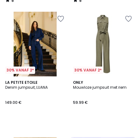
5
5
/
/
5
5
30% VANAF 2*
30% VANAF 2*
LA PETITE ETOILE
ONLY
Denim jumpsuit, LUANA
Mouwloze jumpsuit met riem
149.00 €
59.99 €