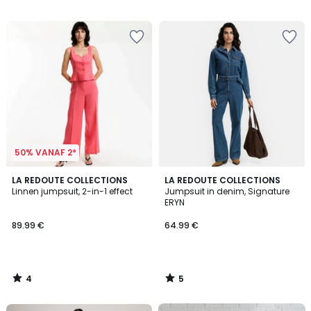
/
/
5
5
50% VANAF 2*
4
5
LA REDOUTE COLLECTIONS
LA REDOUTE COLLECTIONS
/
/
Linnen jumpsuit, 2-in-1 effect
Jumpsuit in denim, Signature
5
5
ERYN
89.99 €
64.99 €
4
5
/
/
5
5
FINAL