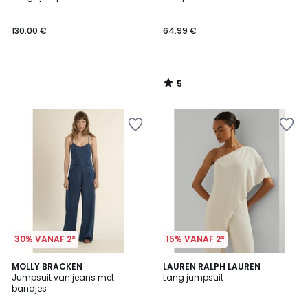
5
130.00 €
64.99 €
5
/
5
30% VANAF 2*
15% VANAF 2*
5
4.8
MOLLY BRACKEN
LAUREN RALPH LAUREN
/
/ 5
Jumpsuit van jeans met
Lang jumpsuit
5
bandjes