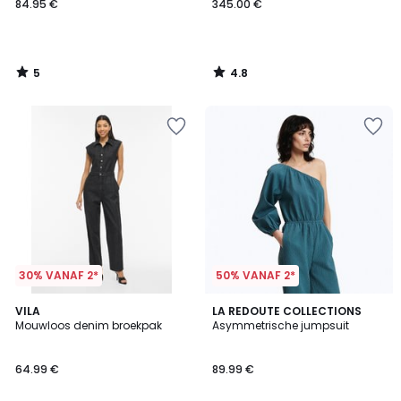
84.95 €
345.00 €
5
4.8
/
/
5
5
30% VANAF 2*
50% VANAF 2*
VILA
LA REDOUTE COLLECTIONS
Mouwloos denim broekpak
Asymmetrische jumpsuit
64.99 €
89.99 €