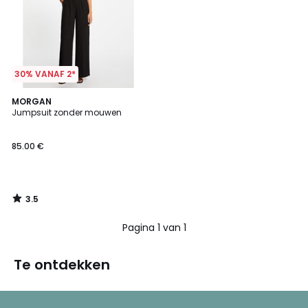
30% VANAF 2*
3.5
MORGAN
/ 5
Jumpsuit zonder mouwen
85.00 €
3.5
/
5
Pagina 1 van 1
Te ontdekken