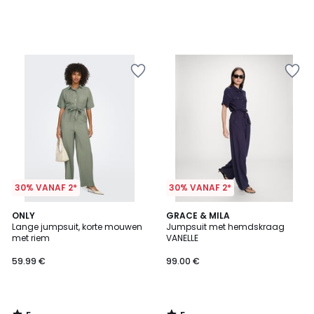
30% VANAF 2*
30% VANAF 2*
5
5
ONLY
GRACE & MILA
/
/
Lange jumpsuit, korte mouwen
Jumpsuit met hemdskraag
5
5
met riem
VANELLE
59.99 €
99.00 €