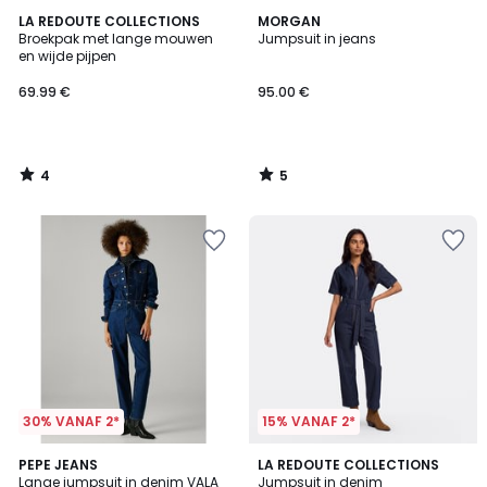
4
5
LA REDOUTE COLLECTIONS
MORGAN
/
/
Broekpak met lange mouwen
Jumpsuit in jeans
5
5
en wijde pijpen
69.99 €
95.00 €
4
5
/
/
5
5
30% VANAF 2*
15% VANAF 2*
5
PEPE JEANS
LA REDOUTE COLLECTIONS
/
Lange jumpsuit in denim VALA
Jumpsuit in denim