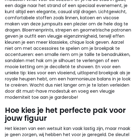
een dagje naar het strand of een speciaal evenement, je
kunt altijd een elegante, casual stijl dragen. Lichtgewicht,
comfortabele stoffen zoals linnen, katoen en viscose
maken van deze jumpsuits een plezier om de hele dag te
dragen. Bloemenprints, strepen en geometrische patronen
geven je outfit een vleugje eigenzinnigheid, terwijl effen
kleuren je een meer klassieke, chique look geven. Aarzel
niet om met accessoires te spelen om je broekpak te
accentueren: een smalle riem om je taille te benadrukken,
sandalen met hak om je silhouet te verlengen of een
mooie ketting om je decolleté te showen. En voor een
unieke tip: kies voor een vloeiend, uitlopend broekpak als je
royale heupen hebt, om een harmonieuze balans in je look
te creëren. Wacht dus niet langer om je te laten verleiden
door dit must-have modestuk en voeg een vleugje
moderniteit toe aan je garderobe!
Hoe kies je het perfecte pak voor
jouw figuur
Het kiezen van een wetsuit kan vaak lastig zijn, maar maak
je geen zorgen, wij hebben het voor je geregeld. De sleutel