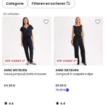
Categorie
Filteren en sorteren
29 artikelen
15% VANAF 2*
10% VANAF 2*
4.4
4.4
ANNE WEYBURN
ANNE WEYBURN
/ 5
/ 5
Losse jumpsuit, korte mouwen
Jumpsuit in soepele crêpe
64.99
64.99 €
89.99 €
€.
76.49 €
4.4
4.4