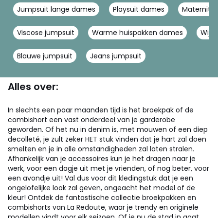
Jumpsuit lange dames
Playsuit dames
Maternity 
Viscose jumpsuit
Warme huispakken dames
Wijd
Blauwe jumpsuit
Jeans jumpsuit
Alles over:
In slechts een paar maanden tijd is het broekpak of de
combishort een vast onderdeel van je garderobe
geworden. Of het nu in denim is, met mouwen of een diep
decolleté, je zult zeker HET stuk vinden dat je hart zal doen
smelten en je in alle omstandigheden zal laten stralen.
Afhankelijk van je accessoires kun je het dragen naar je
werk, voor een dagje uit met je vrienden, of nog beter, voor
een avondje uit! Val dus voor dit kledingstuk dat je een
ongelofelijke look zal geven, ongeacht het model of de
kleur! Ontdek de fantastische collectie broekpakken en
combishorts van La Redoute, waar je trendy en originele
modellen vindt voor elk seizoen. Of je nu de stad in gaat,