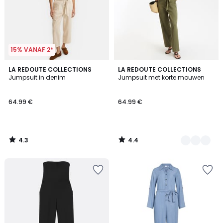
15% VANAF 2*
4.3
4.4
LA REDOUTE COLLECTIONS
2
LA REDOUTE COLLECTIONS
/ 5
/ 5
Jumpsuit in denim
Jumpsuit met korte mouwen
Kleuren
64.99 €
64.99 €
4.3
4.4
/
/
5
5