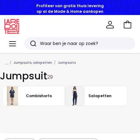
Profiteer van gratis thuis levering
op al de Mode & Home aankopen
Naar
het
La
winke
Redoute
Menu
Zoeken
Laatst
...
bekeken
Jumpsuits, salopetten
Jumpsuits
Jumpsuit
artikelen
29
Combishorts
Salopetten