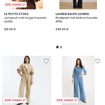
30% VANAF 2*
5
LA PETITE ETOILE
LAUREN RALPH LAUREN
/
Jumpsuit met lange mouwen,
Broekpak met blote schouder,
5
LAURA
APRIL
129.00 €
345.00 €
5
/
5
50% VANAF 2*
30% VANAF 2*