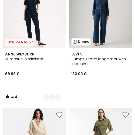
Nieuw
50% VANAF 2*
4.4
2
ANNE WEYBURN
LEVI'S
/ 5
Jumpsuit in reliëfstof
Jumpsuit met lange mouwen
Kleuren
in denim
69.99 €
130.00 €
4.4
/
5