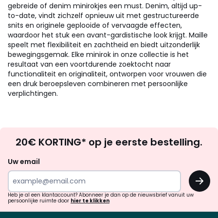
gebreide of denim minirokjes een must. Denim, altijd up-
to-date, vindt zichzelf opnieuw uit met gestructureerde
snits en originele geplooide of vervaagde effecten,
waardoor het stuk een avant-gardistische look krijgt. Maille
speelt met flexibiliteit en zachtheid en biedt uitzonderlijk
bewegingsgemak. Elke minirok in onze collectie is het
resultaat van een voortdurende zoektocht naar
functionaliteit en originaliteit, ontworpen voor vrouwen die
een druk beroepsleven combineren met persoonlijke
verplichtingen.
Op
20€ KORTING* op je eerste bestelling.
zoek
naar
Uw email
inspiratie
OK
en
!
verrassingen?
Heb je al een klantaccount? Abonneer je dan op de nieuwsbrief vanuit uw
persoonlijke ruimte door
hier te klikken