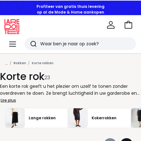
Profiteer van gratis thuis levering
op al de Mode & Home aankopen
Naar
het
La
winke
Redoute
Menu
Zoeken
Laatst
...
bekeken
Rokken
Korte rokken
Korte rok
artikelen
23
Een korte rok geeft u het plezier om uzelf te tonen zonder
overdreven te doen. Ze brengt luchtigheid in uw garderobe en
laat u moeiteloos spelen met stijlen, seizoenen en
Lire plus
gelegenheden. Combineer haar met sneakers en een los T-
shirt voor een vlotte dag, of met hakken en een fijne blouse
Lange rokken
Kokerrokken
voor een avond uit. Zo past ze zich aan aan uw ritme, niet
omgekeerd. Het voordeel van een korte rok zit in haar
veelzijdigheid: ze accentueert de benen, blijft comfortabel bij