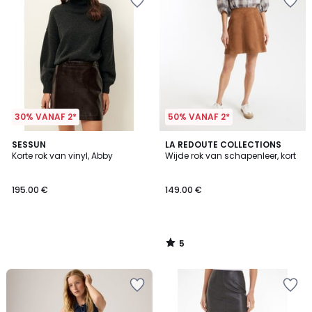
30% VANAF 2*
50% VANAF 2*
5
SESSUN
LA REDOUTE COLLECTIONS
/
Korte rok van vinyl, Abby
Wijde rok van schapenleer, kort
5
195.00 €
149.00 €
5
/
5