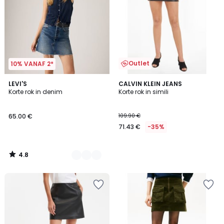
Outlet
10% VANAF 2*
4.8
2
LEVI'S
CALVIN KLEIN JEANS
/ 5
Korte rok in denim
Korte rok in simili
Kleuren
65.00 €
109.90 €
71.43 €
-35%
4.8
/
5