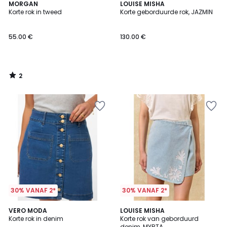
2
MORGAN
LOUISE MISHA
/
Korte rok in tweed
Korte geborduurde rok, JAZMIN
5
55.00 €
130.00 €
2
/
5
30% VANAF 2*
30% VANAF 2*
VERO MODA
LOUISE MISHA
Korte rok in denim
Korte rok van geborduurd
denim, MYRTA