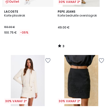
Outlet
30% VANAF 2*
3
LACOSTE
PEPE JEANS
/
Korte plissérok
Korte bedrukte overslagrok
5
155.00 €
49.00 €
100.75 €
-35%
3
/
5
30% VANAF 2*
30% VANAF 2*