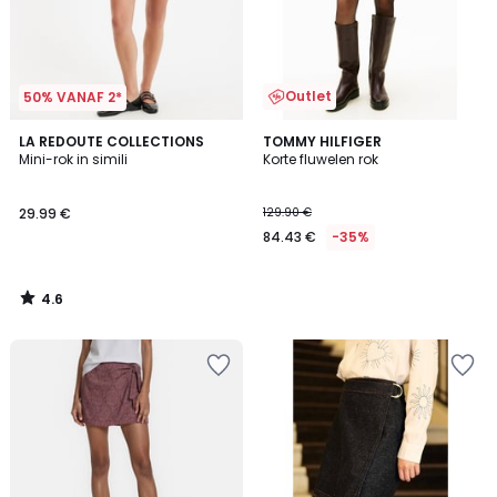
Outlet
50% VANAF 2*
4.6
LA REDOUTE COLLECTIONS
TOMMY HILFIGER
/ 5
Mini-rok in simili
Korte fluwelen rok
29.99 €
129.90 €
84.43 €
-35%
4.6
/
5