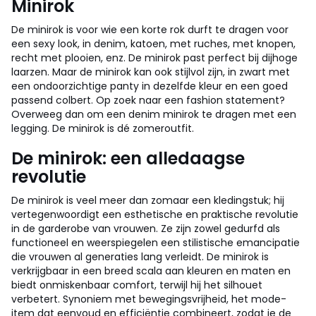
Minirok
De minirok is voor wie een korte rok durft te dragen voor
een sexy look, in denim, katoen, met ruches, met knopen,
recht met plooien, enz. De minirok past perfect bij dijhoge
laarzen. Maar de minirok kan ook stijlvol zijn, in zwart met
een ondoorzichtige panty in dezelfde kleur en een goed
passend colbert. Op zoek naar een fashion statement?
Overweeg dan om een denim minirok te dragen met een
legging. De minirok is dé zomeroutfit.
De minirok: een alledaagse
revolutie
De minirok is veel meer dan zomaar een kledingstuk; hij
vertegenwoordigt een esthetische en praktische revolutie
in de garderobe van vrouwen. Ze zijn zowel gedurfd als
functioneel en weerspiegelen een stilistische emancipatie
die vrouwen al generaties lang verleidt. De minirok is
verkrijgbaar in een breed scala aan kleuren en maten en
biedt onmiskenbaar comfort, terwijl hij het silhouet
verbetert. Synoniem met bewegingsvrijheid, het mode-
item dat eenvoud en efficiëntie combineert, zodat je de