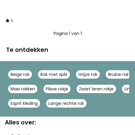
1
/
5
Pagina 1 van 1
Te ontdekken
Beige rok
Rok met split
Grijze rok
Bruine rok
Maxi rokken
Plisse rokje
Zwart leren rokje
Linne
Esprit kleding
Lange rechte rok
Alles over: