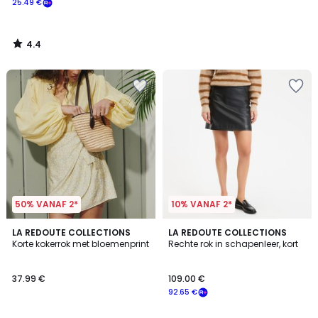
25.49 €
Schrijf
je
in
4.4
voor
/
5
ons
programma
om
in
plaats
daarvan
te
betalen
25.49
€.
50% VANAF 2*
10% VANAF 2*
4.8
LA REDOUTE COLLECTIONS
LA REDOUTE COLLECTIONS
/ 5
Korte kokerrok met bloemenprint
Rechte rok in schapenleer, kort
37.99 €
109.00 €
92.65 €