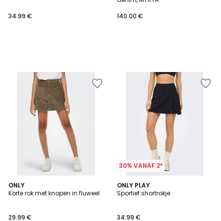
34.99 €
140.00 €
30% VANAF 2*
1
ONLY
ONLY PLAY
/
Korte rok met knopen in fluweel
Sportief shortrokje
5
29.99 €
34.99 €