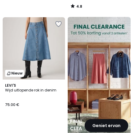
4.8
/
5
FINAL
CLEARANCE
Nieuw
LEVI'S
Wijd uitlopende rok in denim
75.00 €
FINAL
Geniet ervan
CLEARANCE