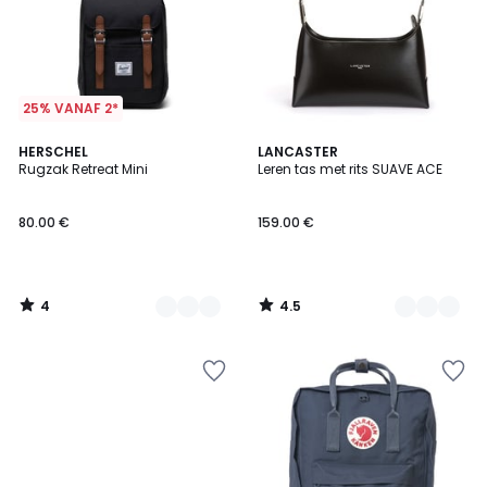
25% VANAF 2*
4
4.5
2
HERSCHEL
2
LANCASTER
/
/ 5
Rugzak Retreat Mini
Leren tas met rits SUAVE ACE
Kleuren
Kleuren
5
80.00 €
159.00 €
4
4.5
/
/
5
5