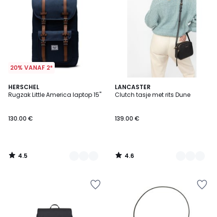
20% VANAF 2*
4.5
4.6
3
HERSCHEL
2
LANCASTER
/ 5
/ 5
Rugzak Little America laptop 15''
Clutch tasje met rits Dune
Kleuren
Kleuren
130.00 €
139.00 €
4.5
4.6
/
/
5
5