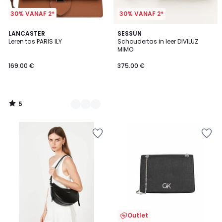
30% VANAF 2*
30% VANAF 2*
5
2
LANCASTER
SESSUN
/
Leren tas PARIS ILY
Schoudertas in leer DIVILUZ
Kleuren
5
MIMO
169.00 €
375.00 €
5
/
5
Outlet