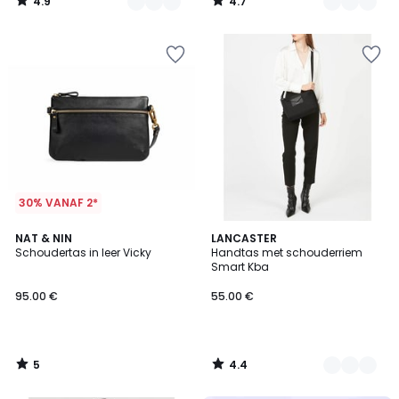
4.9
4.7
/
/
5
5
30% VANAF 2*
5
4.4
NAT & NIN
3
LANCASTER
/
/ 5
Schoudertas in leer Vicky
Handtas met schouderriem
Kleuren
5
Smart Kba
95.00 €
55.00 €
5
4.4
/
/
5
5