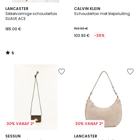
5
LANCASTER
CALVIN KLEIN
/
Sikkelvormige schoudertas
Schoudertas met klepsluiting
5
SUAVE ACE
185.00 €
159.90 €
103.93 €
-35%
5
/
5
30% VANAF 2*
30% VANAF 2*
SESSUN
LANCASTER