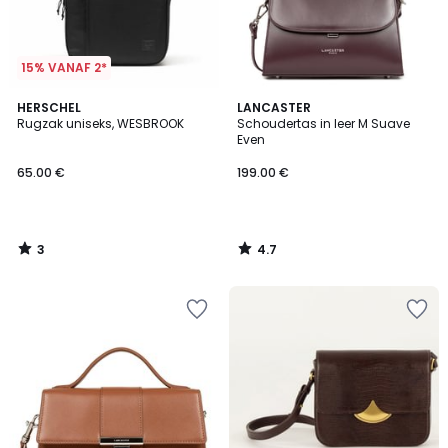
15% VANAF 2*
3
4.7
HERSCHEL
LANCASTER
/
/ 5
Rugzak uniseks, WESBROOK
Schoudertas in leer M Suave
5
Even
65.00 €
199.00 €
3
4.7
/
/
5
5