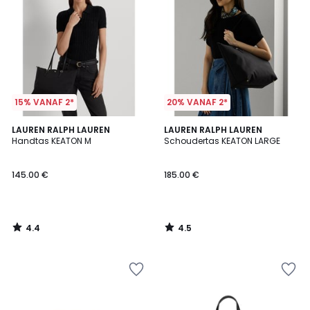
15% VANAF 2*
20% VANAF 2*
4.4
4.5
LAUREN RALPH LAUREN
LAUREN RALPH LAUREN
/ 5
/ 5
Handtas KEATON M
Schoudertas KEATON LARGE
145.00 €
185.00 €
4.4
4.5
/
/
5
5