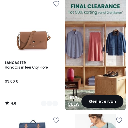
CLEARANCE
4.6
2
LANCASTER
/ 5
Handtas in leer City Flore
Kleuren
99.00 €
FINAL
Geniet ervan
4.6
CLEARANCE
/
5