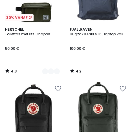
30% VANAF 2*
4.8
4.2
2
HERSCHEL
FJALLRAVEN
/ 5
/ 5
Toilettas met rits Chapter
Rugzak KANKEN 16L laptop vak
Kleuren
50.00 €
100.00 €
4.8
4.2
/
/
5
5