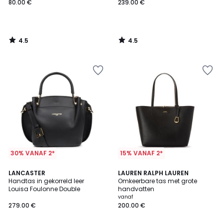
80.00 €
239.00 €
4.5
4.5
/
/
5
5
30% VANAF 2*
15% VANAF 2*
4.7
4.6
LANCASTER
3
LAUREN RALPH LAUREN
/ 5
/ 5
Handtas in gekorreld leer
Omkeerbare tas met grote
Kleuren
Louisa Foulonne Double
handvatten
vanaf
279.00 €
200.00 €