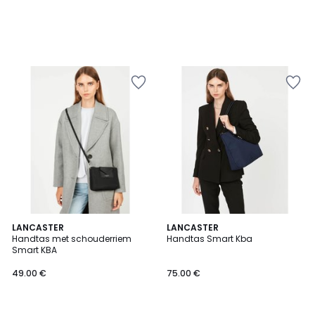
4.2
4.6
LANCASTER
3
LANCASTER
/ 5
/ 5
Handtas met schouderriem
Handtas Smart Kba
Kleuren
Smart KBA
49.00 €
75.00 €