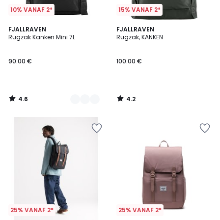
10% VANAF 2*
15% VANAF 2*
4.6
4.2
4
FJALLRAVEN
FJALLRAVEN
/ 5
/ 5
Rugzak Kanken Mini 7L
Rugzak, KANKEN
Kleuren
90.00 €
100.00 €
4.6
4.2
/
/
5
5
25% VANAF 2*
25% VANAF 2*