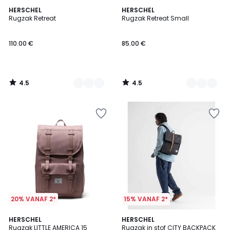
4.5
4.5
3
HERSCHEL
3
HERSCHEL
/ 5
/ 5
Rugzak Retreat
Rugzak Retreat Small
Kleuren
Kleuren
110.00 €
85.00 €
4.5
4.5
/
/
5
5
20% VANAF 2*
15% VANAF 2*
4.5
4.5
4
HERSCHEL
3
HERSCHEL
/ 5
/ 5
Rugzak LITTLE AMERICA 15
Rugzak in stof CITY BACKPACK