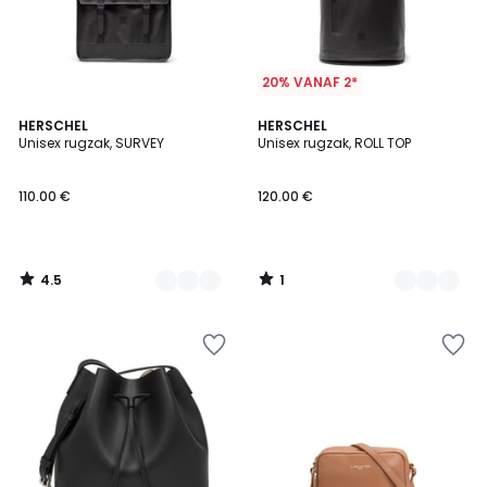
20% VANAF 2*
4.5
1
2
HERSCHEL
2
HERSCHEL
/ 5
/
Unisex rugzak, SURVEY
Unisex rugzak, ROLL TOP
Kleuren
Kleuren
5
110.00 €
120.00 €
4.5
1
/
/
5
5