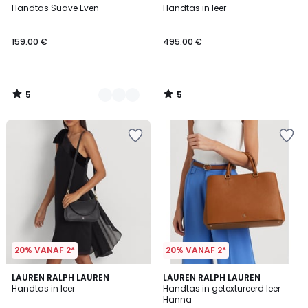
/
/
Handtas Suave Even
Handtas in leer
Kleuren
5
5
159.00 €
495.00 €
5
5
/
/
5
5
20% VANAF 2*
20% VANAF 2*
5
5
3
LAUREN RALPH LAUREN
LAUREN RALPH LAUREN
/
/
Handtas in leer
Handtas in getextureerd leer
Kleuren
5
5
Hanna