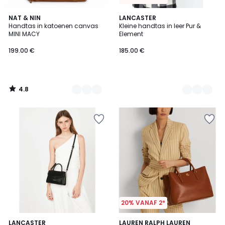
4.8
2
NAT & NIN
2
LANCASTER
/ 5
Handtas in katoenen canvas
Kleine handtas in leer Pur &
Kleuren
Kleuren
MINI MACY
Element
199.00 €
185.00 €
4.8
/
5
20% VANAF 2*
5
5
3
LANCASTER
LAUREN RALPH LAUREN