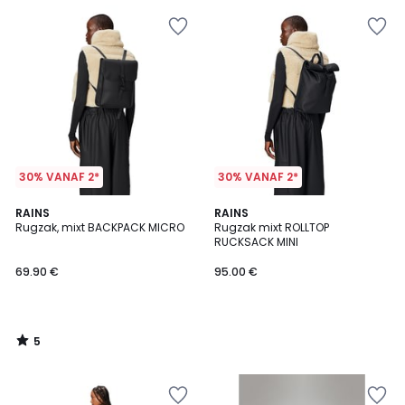
30% VANAF 2*
30% VANAF 2*
5
RAINS
RAINS
/
Rugzak, mixt BACKPACK MICRO
Rugzak mixt ROLLTOP
5
RUCKSACK MINI
69.90 €
95.00 €
5
/
5