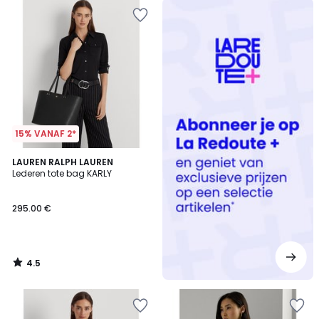
Redoute
+
15% VANAF 2*
4.5
LAUREN RALPH LAUREN
/ 5
Lederen tote bag KARLY
295.00 €
4.5
/
5