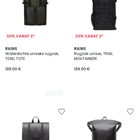
30% VANAF 2*
30% VANAF 2*
2
RAINS
RAINS
Waterdichte uniseks rugzak,
Rugzak unisex, TRAIL
Kleuren
TEXEL TOTE
MOUTAINEER
139.00 €
139.00 €