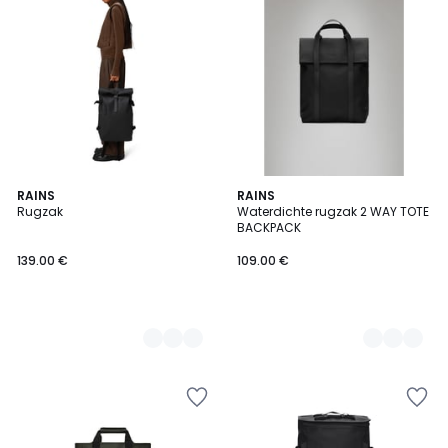
3
RAINS
2
RAINS
Rugzak
Waterdichte rugzak 2 WAY TOTE
Kleuren
Kleuren
BACKPACK
139.00 €
109.00 €