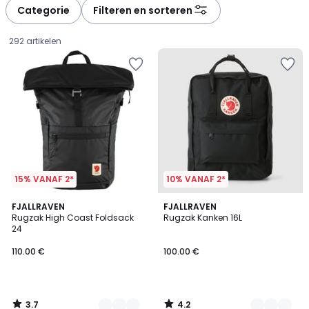
à
à
Categorie
Filteren en sorteren
gauche
droite
292 artikelen
15% VANAF 2*
10% VANAF 2*
3.7
4.2
2
FJALLRAVEN
3
FJALLRAVEN
/ 5
/ 5
Rugzak High Coast Foldsack
Rugzak Kanken 16L
Kleuren
Kleuren
24
110.00
110.00 €
100.00 €
€.
3.7
4.2