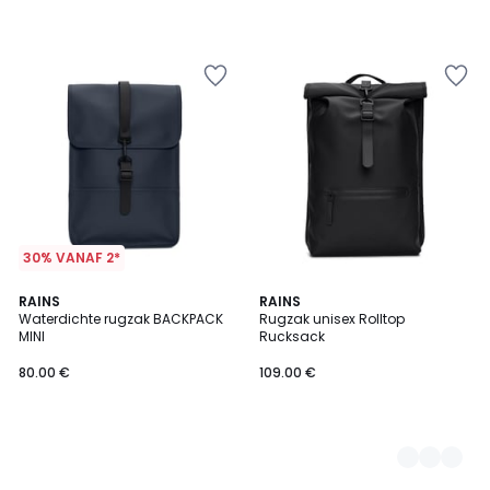
30% VANAF 2*
RAINS
3
RAINS
Waterdichte rugzak BACKPACK
Rugzak unisex Rolltop
Kleuren
MINI
Rucksack
80.00 €
109.00 €