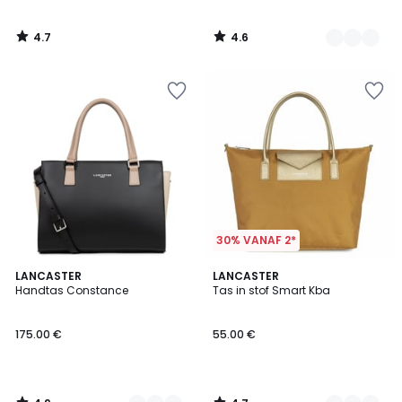
4.7
4.6
/
/
5
5
30% VANAF 2*
4.9
4.7
2
LANCASTER
3
LANCASTER
/ 5
/ 5
Handtas Constance
Tas in stof Smart Kba
Kleuren
Kleuren
175.00 €
55.00 €