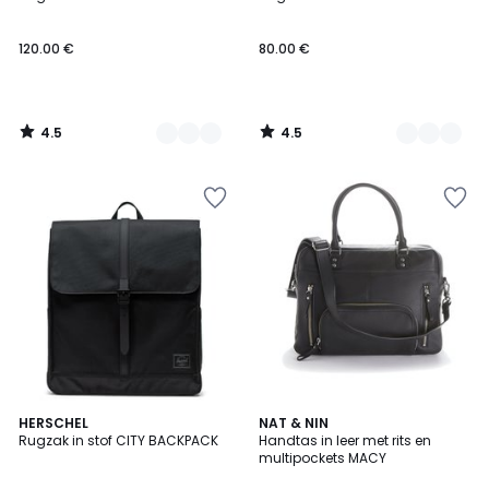
Kleuren
Kleuren
120.00 €
80.00 €
4.5
4.5
/
/
5
5
4.5
4.5
HERSCHEL
NAT & NIN
/ 5
/ 5
Rugzak in stof CITY BACKPACK
Handtas in leer met rits en
multipockets MACY