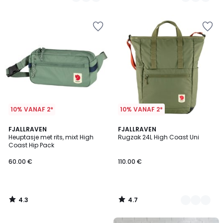
/
/
5
5
10% VANAF 2*
10% VANAF 2*
4.3
4.7
FJALLRAVEN
5
FJALLRAVEN
/ 5
/ 5
Heuptasje met rits, mixt High
Rugzak 24L High Coast Uni
Kleuren
Coast Hip Pack
60.00 €
110.00 €
4.3
4.7
/
/
5
5
FINAL