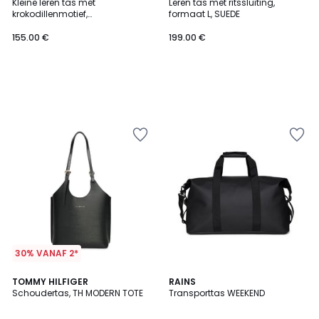
Kleine leren tas met
Leren tas met ritssluiting,
krokodillenmotief,
formaat L, SUEDE
schouderriem, DIVILUZ
155.00 €
199.00 €
30% VANAF 2*
TOMMY HILFIGER
RAINS
Schoudertas, TH MODERN TOTE
Transporttas WEEKEND