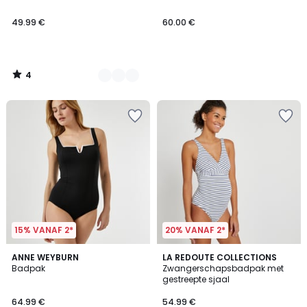
49.99 €
60.00 €
4
/
5
15% VANAF 2*
20% VANAF 2*
4.5
3.9
ANNE WEYBURN
LA REDOUTE COLLECTIONS
/ 5
/ 5
Badpak
Zwangerschapsbadpak met
gestreepte sjaal
64.99 €
54.99 €