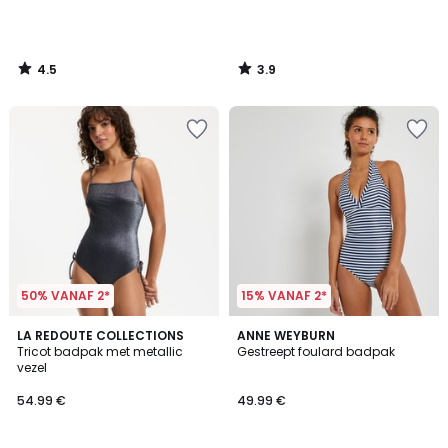
4.5
3.9
/
/
5
5
50% VANAF 2*
15% VANAF 2*
4.3
4.4
2
LA REDOUTE COLLECTIONS
ANNE WEYBURN
/ 5
/ 5
Tricot badpak met metallic
Gestreept foulard badpak
Kleuren
vezel
54.99 €
49.99 €