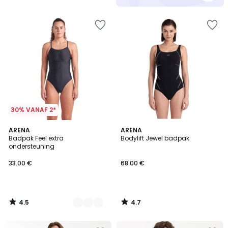
5
30% VANAF 2*
4.5
4.7
2
ARENA
ARENA
/ 5
/ 5
Badpak Feel extra
Bodylift Jewel badpak
Kleuren
ondersteuning
33.00 €
68.00 €
4.5
4.7
/
/
5
5