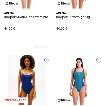
Nieuw
Nieuw
2
ARENA
ARENA
Badpak NUANCE dos swim pro
Badpak O-vormige rug
Kleuren
48.00 €
40.00 €
Nieuw
30% VANAF 2*