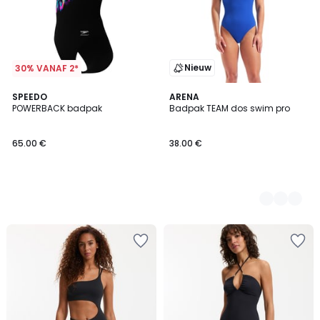
Nieuw
30% VANAF 2*
SPEEDO
2
ARENA
POWERBACK badpak
Badpak TEAM dos swim pro
Kleuren
65.00 €
38.00 €