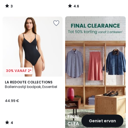
3
4.6
/
/
5
5
FINAL
CLEARANCE
30% VANAF 2*
4
LA REDOUTE COLLECTIONS
/
Ballerinastijl badpak, Essentiel
5
44.99 €
FINAL
Geniet ervan
4
CLEARANCE
/