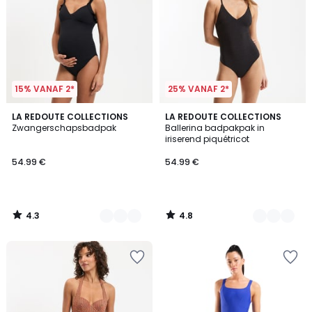
15% VANAF 2*
25% VANAF 2*
4.3
4.8
2
LA REDOUTE COLLECTIONS
2
LA REDOUTE COLLECTIONS
/ 5
/ 5
Zwangerschapsbadpak
Ballerina badpakpak in
Kleuren
Kleuren
iriserend piquétricot
54.99 €
54.99 €
4.3
4.8
/
/
5
5