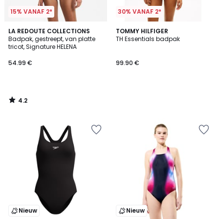
15% VANAF 2*
30% VANAF 2*
4.2
LA REDOUTE COLLECTIONS
TOMMY HILFIGER
/ 5
Badpak, gestreept, van platte
TH Essentials badpak
tricot, Signature HELENA
54.99 €
99.90 €
4.2
/
5
Nieuw
Nieuw