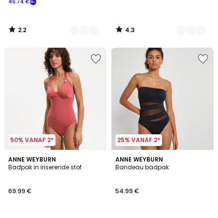
46.74 €
Schrijf
je
in
2.2
4.3
voor
/
/
5
5
ons
programma
om
in
plaats
daarvan
te
betalen
46.74
€.
50% VANAF 2*
25% VANAF 2*
3
4.6
ANNE WEYBURN
ANNE WEYBURN
/
/ 5
Badpak in iriserende stof
Bandeau badpak
5
69.99 €
54.99 €