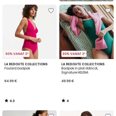
5
50% VANAF 2*
30% VANAF 2*
4.3
4
LA REDOUTE COLLECTIONS
LA REDOUTE COLLECTIONS
/ 5
/
Foulard badpak
Badpak in plat ribtricot,
5
Signature HELENA
64.99 €
49.99 €
4.3
4
/
/
5
5