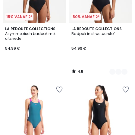
15% VANAF 2*
50% VANAF 2*
4.5
LA REDOUTE COLLECTIONS
2
LA REDOUTE COLLECTIONS
/ 5
Asymmetrisch badpak met
Badpak in structuurstof
Kleuren
uitsnede
54.99 €
54.99 €
4.5
/
5