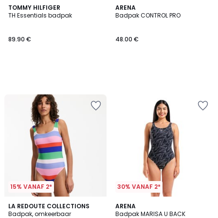
TOMMY HILFIGER
ARENA
TH Essentials badpak
Badpak CONTROL PRO
89.90 €
48.00 €
15% VANAF 2*
30% VANAF 2*
4.1
LA REDOUTE COLLECTIONS
2
ARENA
/ 5
Badpak, omkeerbaar
Badpak MARISA U BACK
Kleuren