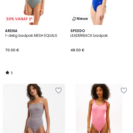
Nieuw
30% VANAF 2*
1
ARENA
SPEEDO
/
1-delig badpak MESH EQUALS
LEADERBACK badpak
5
70.00 €
48.00 €
1
/
5