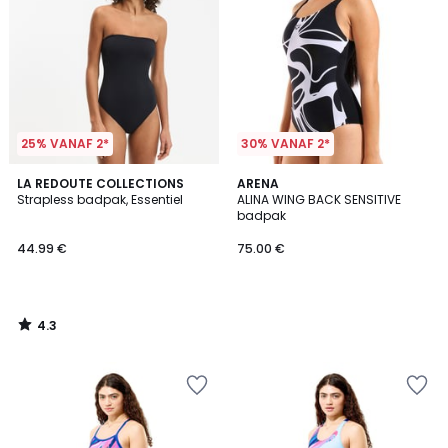
25% VANAF 2*
30% VANAF 2*
4.3
LA REDOUTE COLLECTIONS
ARENA
/ 5
Strapless badpak, Essentiel
ALINA WING BACK SENSITIVE
badpak
44.99 €
75.00 €
4.3
/
5