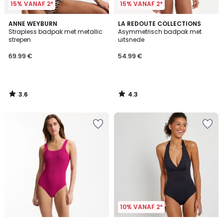
15% VANAF 2*
15% VANAF 2*
3.6
4.3
ANNE WEYBURN
LA REDOUTE COLLECTIONS
/ 5
/ 5
Strapless badpak met metallic
Asymmetrisch badpak met
strepen
uitsnede
69.99 €
54.99 €
3.6
4.3
/
/
5
5
10% VANAF 2*