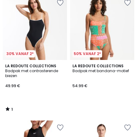
30% VANAF 2*
50% VANAF 2*
1
LA REDOUTE COLLECTIONS
LA REDOUTE COLLECTIONS
/
Badpak met contrasterende
Badpak met bandana-motief
5
biezen
49.99 €
54.99 €
1
/
5