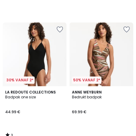
30% VANAF 2*
50% VANAF 2*
1
LA REDOUTE COLLECTIONS
ANNE WEYBURN
/
Badpak one size
Bedrukt badpak
5
44.99 €
69.99 €
1