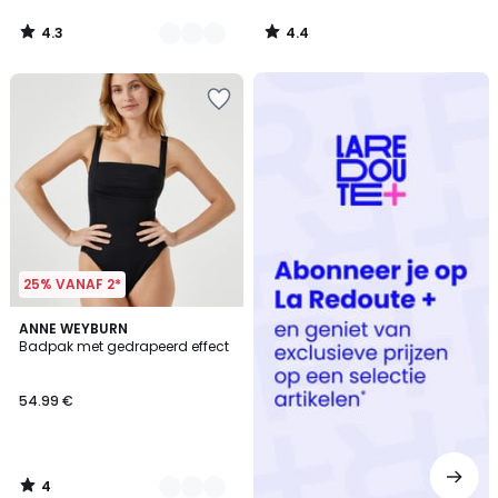
4.3
4.4
/
/
5
5
Redoute
+
25% VANAF 2*
4
2
ANNE WEYBURN
/
Badpak met gedrapeerd effect
Kleuren
5
54.99 €
4
/