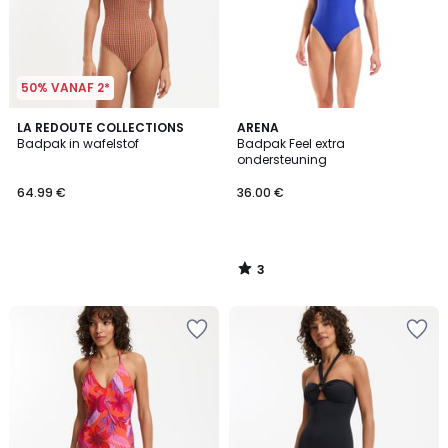
50% VANAF 2*
3
LA REDOUTE COLLECTIONS
ARENA
/
Badpak in wafelstof
Badpak Feel extra
5
ondersteuning
64.99 €
36.00 €
3
/
5