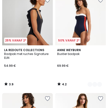
25% VANAF 2*
50% VANAF 2*
3.9
4.2
LA REDOUTE COLLECTIONS
2
ANNE WEYBURN
/ 5
/ 5
Badpak met ruches Signature
Bustier badpak
Kleuren
ELIN
54.99 €
69.99 €
3.9
4.2
/
/
5
5