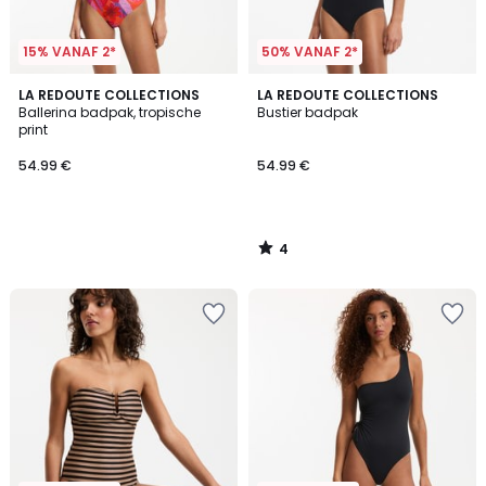
15% VANAF 2*
50% VANAF 2*
4
LA REDOUTE COLLECTIONS
LA REDOUTE COLLECTIONS
/
Ballerina badpak, tropische
Bustier badpak
5
print
54.99 €
54.99 €
4
/
5