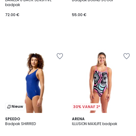
badpak
72.00 €
55.00 €
Nieuw
30% VANAF 2*
2
SPEEDO
ARENA
Badpak SHIRRED
ILLUSION MAXLIFE badpak
Kleuren