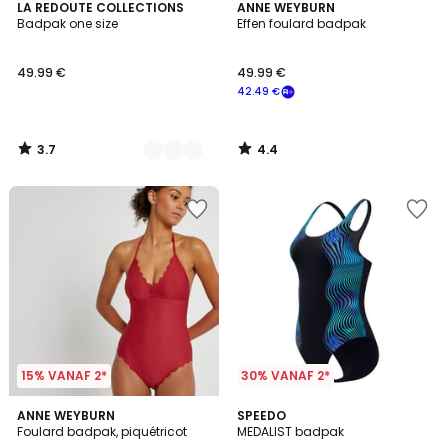
3.7
4.4
2
LA REDOUTE COLLECTIONS
ANNE WEYBURN
/ 5
/ 5
Badpak one size
Effen foulard badpak
Kleuren
49.99 €
49.99 €
42.49 €
3.7
4.4
/
/
5
5
15% VANAF 2*
30% VANAF 2*
4
2
ANNE WEYBURN
SPEEDO
/
Foulard badpak, piquétricot
MEDALIST badpak
Kleuren
5