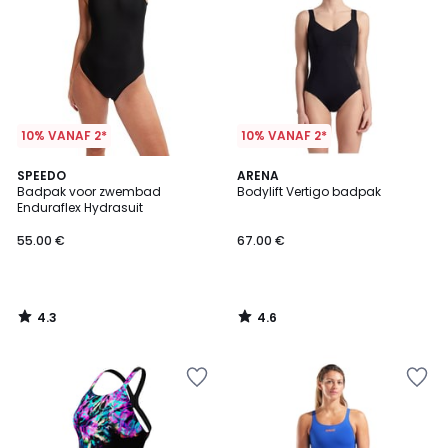
10% VANAF 2*
10% VANAF 2*
4.3
4.6
SPEEDO
ARENA
/ 5
/ 5
Badpak voor zwembad
Bodylift Vertigo badpak
Enduraflex Hydrasuit
55.00 €
67.00 €
4.3
4.6
/
/
5
5