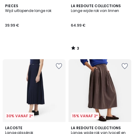
3
PIECES
LA REDOUTE COLLECTIONS
/
Wijd uitlopende lange rok
Lange wijde rok van linnen
5
39.99 €
64.99 €
3
/
5
30% VANAF 2*
15% VANAF 2*
4
2
LACOSTE
LA REDOUTE COLLECTIONS
/
Lange plissérok
Lange, wijde rok van lyocell en