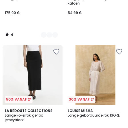
Kleuren
5
katoen
175.00 €
54.99 €
4
/
5
50% VANAF 2*
30% VANAF 2*
4.7
LA REDOUTE COLLECTIONS
LOUISE MISHA
/ 5
Lange kokerrok, geribd
Lange geborduurde rok, ISORE
jerseytricot