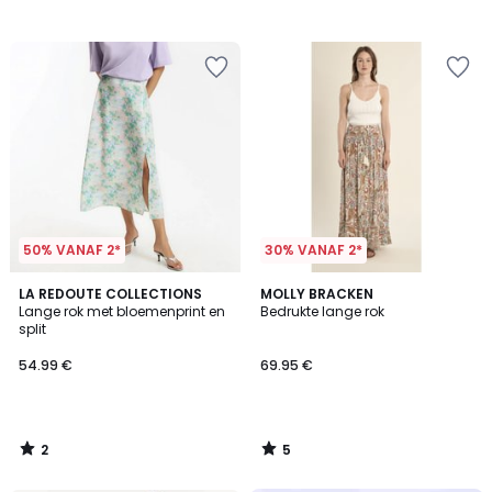
50% VANAF 2*
30% VANAF 2*
2
5
LA REDOUTE COLLECTIONS
MOLLY BRACKEN
/
/
Lange rok met bloemenprint en
Bedrukte lange rok
5
5
split
54.99 €
69.95 €
2
5
/
/
5
5