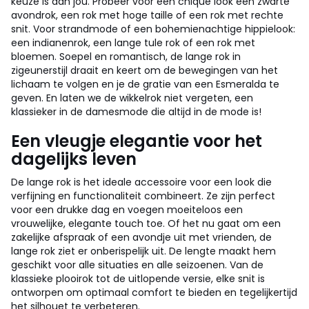
keuze is aan jou. Probeer voor een chique look een zwarte
avondrok, een rok met hoge taille of een rok met rechte
snit. Voor strandmode of een bohemienachtige hippielook:
een indianenrok, een lange tule rok of een rok met
bloemen. Soepel en romantisch, de lange rok in
zigeunerstijl draait en keert om de bewegingen van het
lichaam te volgen en je de gratie van een Esmeralda te
geven. En laten we de wikkelrok niet vergeten, een
klassieker in de damesmode die altijd in de mode is!
Een vleugje elegantie voor het
dagelijks leven
De lange rok is het ideale accessoire voor een look die
verfijning en functionaliteit combineert. Ze zijn perfect
voor een drukke dag en voegen moeiteloos een
vrouwelijke, elegante touch toe. Of het nu gaat om een
zakelijke afspraak of een avondje uit met vrienden, de
lange rok ziet er onberispelijk uit. De lengte maakt hem
geschikt voor alle situaties en alle seizoenen. Van de
klassieke plooirok tot de uitlopende versie, elke snit is
ontworpen om optimaal comfort te bieden en tegelijkertijd
het silhouet te verbeteren.