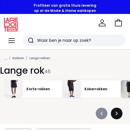
op al de Mode & Home aankopen
Naar
het
La
winke
Redoute
Menu
Zoeken
Laatst
...
bekeken
Rokken
Lange rokken
Lange rok
artikelen
45
Korte rokken
Kokerrokken
Précédent
Suivan
-
-
défiler
défiler