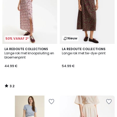
Nieuw
50% VANAF 2*
3.2
LA REDOUTE COLLECTIONS
LA REDOUTE COLLECTIONS
/ 5
Lange rok met knoopsluiting en
Lange rok met tie-dye-print
bloemenprint
44.99 €
54.99 €
3.2
/
5