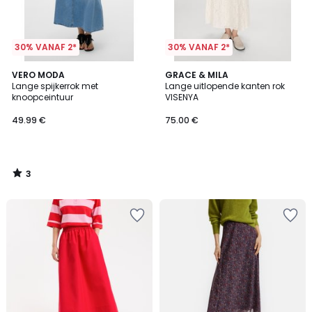
30% VANAF 2*
30% VANAF 2*
3
VERO MODA
GRACE & MILA
/
Lange spijkerrok met
Lange uitlopende kanten rok
5
knoopceintuur
VISENYA
49.99 €
75.00 €
3
/
5