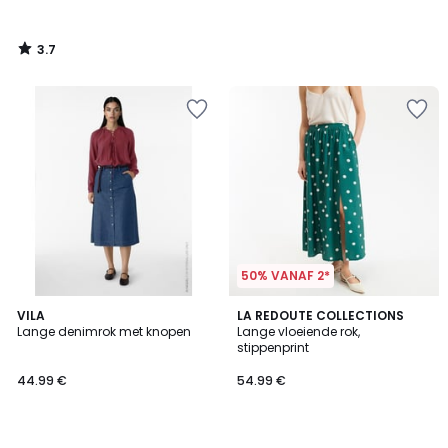
3.7
/
5
50% VANAF 2*
5
VILA
LA REDOUTE COLLECTIONS
/
Lange denimrok met knopen
Lange vloeiende rok,
5
stippenprint
44.99 €
54.99 €