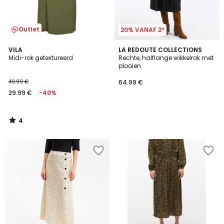
Outlet
20% VANAF 2*
4
VILA
LA REDOUTE COLLECTIONS
/
Midi-rok getextureerd
Rechte, halflange wikkelrok met
5
plooien
49.99 €
64.99 €
29.99 €
-40%
4
/
5