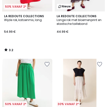
Nieuw
50% VANAF 2*
3.2
LA REDOUTE COLLECTIONS
LA REDOUTE COLLECTIONS
/ 5
Wijde rok, katoenmix, lang
Lange rok met bloemenprint en
elastische tailleband
54.99 €
44.99 €
3.2
/
5
50% VANAF 2*
30% VANAF 2*