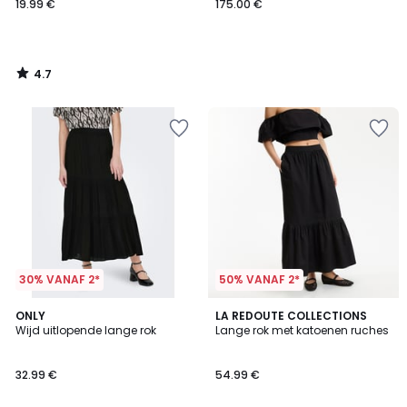
19.99 €
175.00 €
4.7
/
5
30% VANAF 2*
50% VANAF 2*
3
3.7
2
ONLY
2
LA REDOUTE COLLECTIONS
/
/ 5
Wijd uitlopende lange rok
Lange rok met katoenen ruches
Kleuren
Kleuren
5
32.99 €
54.99 €