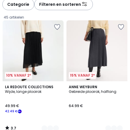
à
à
Categorie
Filteren en sorteren
gauche
droite
45 artikelen
10% VANAF 2*
15% VANAF 2*
3.7
2
LA REDOUTE COLLECTIONS
2
ANNE WEYBURN
/ 5
Wijde, lange plooirok
Gebreide plooirok, halflang
Kleuren
Kleuren
49.99
49.99 €
64.99 €
€
42.49 €
Schrijf
je
in
3.7