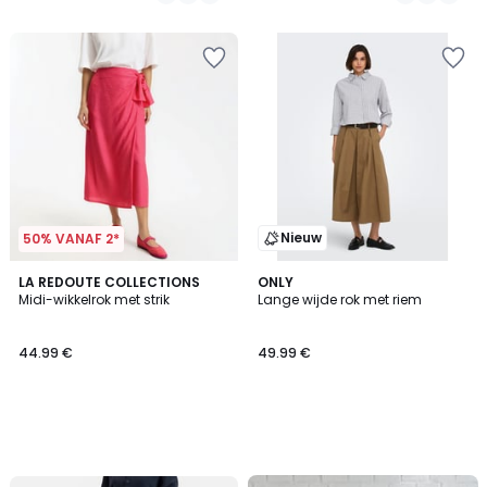
voor
/
5
ons
programma
om
in
plaats
daarvan
te
betalen
42.49
€.
Nieuw
50% VANAF 2*
LA REDOUTE COLLECTIONS
ONLY
Midi-wikkelrok met strik
Lange wijde rok met riem
44.99 €
49.99 €
FINAL