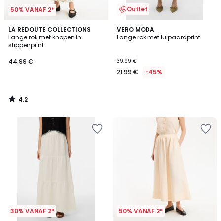
Outlet
50% VANAF 2*
4.2
LA REDOUTE COLLECTIONS
VERO MODA
/ 5
Lange rok met knopen in
Lange rok met luipaardprint
stippenprint
44.99 €
39.99 €
21.99 €
-45%
4.2
/
5
30% VANAF 2*
50% VANAF 2*