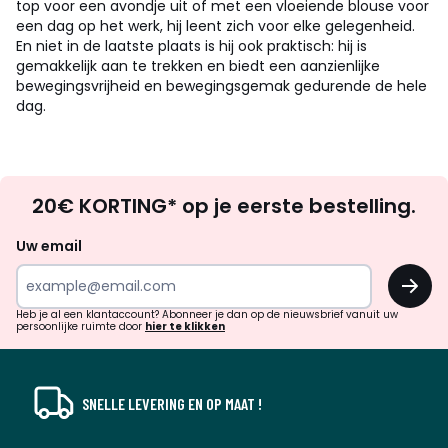
top voor een avondje uit of met een vloeiende blouse voor
een dag op het werk, hij leent zich voor elke gelegenheid.
En niet in de laatste plaats is hij ook praktisch: hij is
gemakkelijk aan te trekken en biedt een aanzienlijke
bewegingsvrijheid en bewegingsgemak gedurende de hele
dag.
Op
20€ KORTING* op je eerste bestelling.
zoek
naar
Uw email
inspiratie
OK
en
!
verrassingen?
Heb je al een klantaccount? Abonneer je dan op de nieuwsbrief vanuit uw
persoonlijke ruimte door
hier te klikken
SNELLE LEVERING EN OP MAAT !