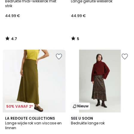
/ 5
/
Bedrukte midi-wikkelrok met
Lange geruite wikkelrok
5
strik
44.99 €
44.99 €
4.7
5
/
/
5
5
Nieuw
50% VANAF 2*
5
LA REDOUTE COLLECTIONS
SEE U SOON
/
Lange wijde rok van viscose en
Bedrukte lange rok
5
linnen