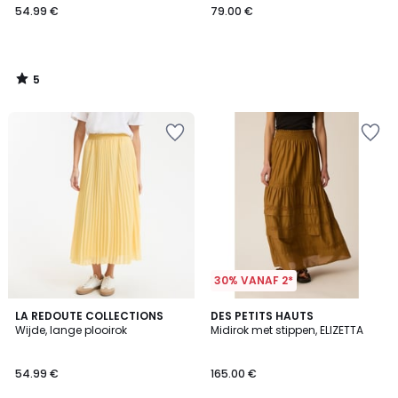
54.99 €
79.00 €
5
/
5
30% VANAF 2*
3.7
LA REDOUTE COLLECTIONS
DES PETITS HAUTS
/ 5
Wijde, lange plooirok
Midirok met stippen, ELIZETTA
54.99 €
165.00 €