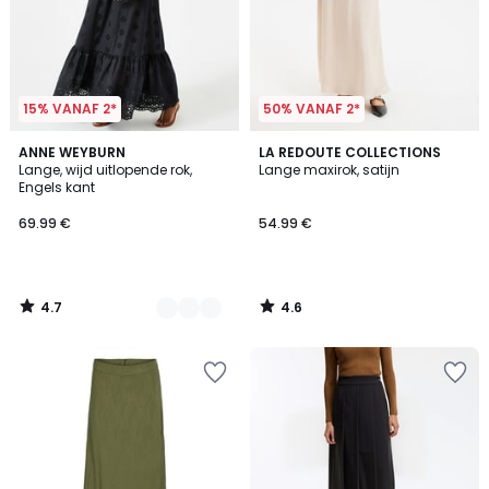
15% VANAF 2*
50% VANAF 2*
4.7
4.6
2
ANNE WEYBURN
LA REDOUTE COLLECTIONS
/ 5
/ 5
Lange, wijd uitlopende rok,
Lange maxirok, satijn
Kleuren
Engels kant
69.99 €
54.99 €
4.7
4.6
/
/
5
5