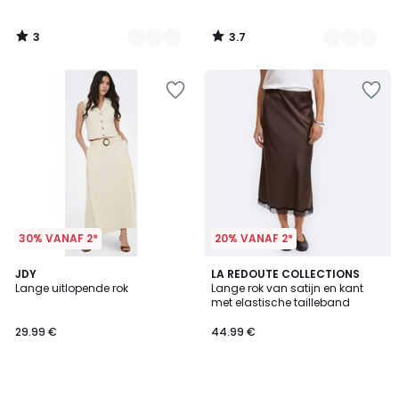
3
3.7
/
/
5
5
30% VANAF 2*
20% VANAF 2*
JDY
LA REDOUTE COLLECTIONS
Lange uitlopende rok
Lange rok van satijn en kant
met elastische tailleband
29.99 €
44.99 €