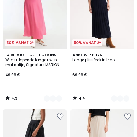
50% VANAF 2*
50% VANAF 2*
4.3
4.4
3
LA REDOUTE COLLECTIONS
2
ANNE WEYBURN
/ 5
/ 5
Wijd uitlopende lange rok in
Lange plissérok in tricot
Kleuren
Kleuren
mat satijn, Signature MARION
49.99 €
69.99 €
4.3
4.4
/
/
5
5