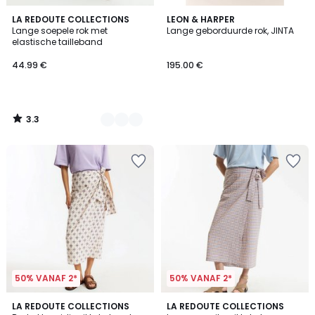
3.3
2
LA REDOUTE COLLECTIONS
LEON & HARPER
/ 5
Lange soepele rok met
Lange geborduurde rok, JINTA
Kleuren
elastische tailleband
44.99 €
195.00 €
3.3
/
5
50% VANAF 2*
50% VANAF 2*
4.7
5
LA REDOUTE COLLECTIONS
LA REDOUTE COLLECTIONS