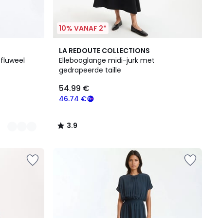
10% VANAF 2*
3.9
LA REDOUTE COLLECTIONS
/ 5
bfluweel
Ellebooglange midi-jurk met
gedrapeerde taille
54.99 €
46.74 €
3.9
/
5