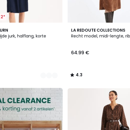
 2*
2
4.3
BURN
LA REDOUTE COLLECTIONS
Kleuren
/ 5
jde jurk, halflang, korte
Recht model, midi-lengte, ri
64.99 €
4.3
/
5