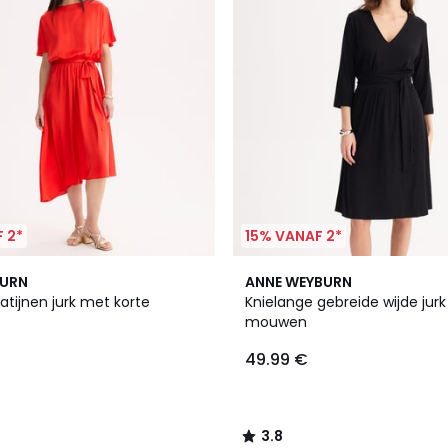
 2*
15% VANAF 2*
3.8
BURN
ANNE WEYBURN
/ 5
atijnen jurk met korte
Knielange gebreide wijde jur
mouwen
49.99 €
3.8
/