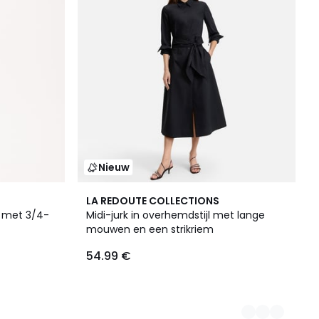
Nieuw
2
LA REDOUTE COLLECTIONS
Kleuren
k met 3/4-
Midi-jurk in overhemdstijl met lange
mouwen en een strikriem
54.99 €