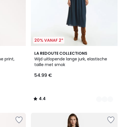
20% VANAF 2*
3
4.4
LA REDOUTE COLLECTIONS
Kleuren
/ 5
e print,
Wijd uitlopende lange jurk, elastische
taille met smok
54.99 €
4.4
/
5