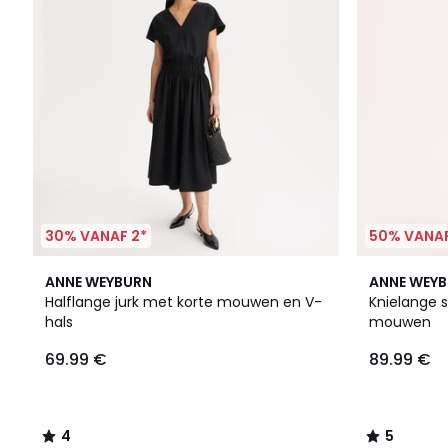
30% VANAF 2*
50% VANAF
4
5
ANNE WEYBURN
ANNE WEY
/
/
Halflange jurk met korte mouwen en V-
Knielange s
5
5
hals
mouwen
69.99 €
89.99 €
4
5
/
/