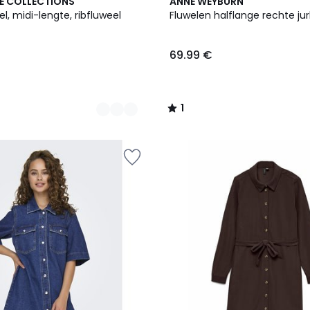
1
E COLLECTIONS
ANNE WEYBURN
/
, midi-lengte, ribfluweel
Fluwelen halflange rechte jur
5
69.99 €
1
/
5