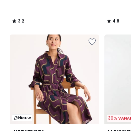
3.2
4.8
/
/
5
5
Nieuw
30% VANAF