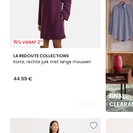
€.
15% VANAF 2*
2
LA REDOUTE COLLECTIONS
Kleuren
Korte, rechte jurk met lange mouwen
44.99 €
FINAL
CLEARA