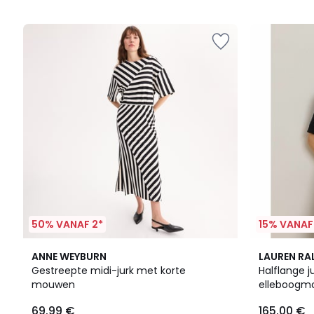
5
5
50% VANAF 2*
15% VANAF
3.2
2
4.8
ANNE WEYBURN
LAUREN RA
/ 5
Kleuren
/ 5
Gestreepte midi-jurk met korte
Halflange j
mouwen
elleboogm
69.99 €
165.00 €