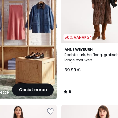
50% VANAF 2*
5
ANNE WEYBURN
/
Rechte jurk, halflang, grafisch
5
lange mouwen
69.99 €
Geniet ervan
NCE
5
/
5