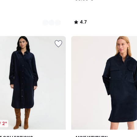
4.7
/
5
 2*