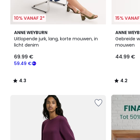
10% VANAF 2*
15% VANAF
4.3
2
4.2
ANNE WEYBURN
ANNE WEY
/ 5
Kleuren
/ 5
Uitlopende jurk, lang, korte mouwen, in
Gebreide wi
licht denim
mouwen
69.99
69.99 €
44.99 €
€
Schrijf
59.49 €
je
in
4.3
4.2
voor
/
/
ons
5
5
programma
FINAL
om
CLEARANCE
in
plaats
daarvan
te
betalen
59.49