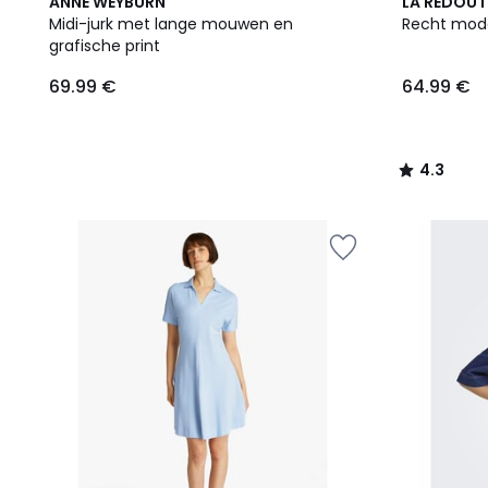
2
4.3
ANNE WEYBURN
LA REDOUT
Kleuren
/ 5
Midi-jurk met lange mouwen en
Recht model
grafische print
69.99 €
64.99 €
4.3
/
5