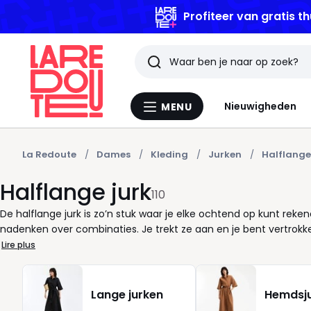
Profiteer van gratis th
Zoeken
Laatst
Nieuwigheden
MENU
Menu
bekeken
La
Redoute
artikelen
La Redoute
Dames
Kleding
Jurken
Halflange
Halflange jurk
110
De halflange jurk is zo’n stuk waar je elke ochtend op kunt rek
nadenken over combinaties. Je trekt ze aan en je bent vertrokke
schakelen tussen afspraken. Bij La Redoute letten we op snits di
Lire plus
na een lange dag. Een halflange jurk helpt je om je figuur in b
zodat jij je zeker voelt van ’s morgens tot ’s avonds. Praktisch in
bent. Met de juiste lengte hoef je niet constant te corrigeren. D
Lange jurken
Hemdsj
met karakter kiest, dit is een jurk die meegroeit met jouw ritme.