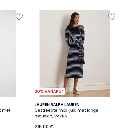
30% VANAF 2*
5
LAUREN RALPH LAUREN
/
rk met
Gestreepte midi-jurk met lange
5
mouwen, VAYRA
215.00 €