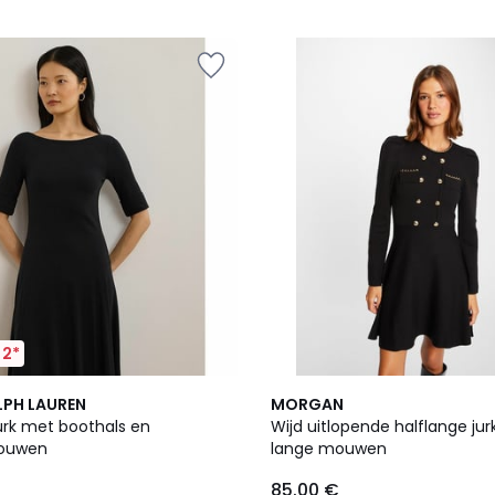
5
 2*
4.7
LPH LAUREN
MORGAN
/ 5
urk met boothals en
Wijd uitlopende halflange ju
ouwen
lange mouwen
85.00 €