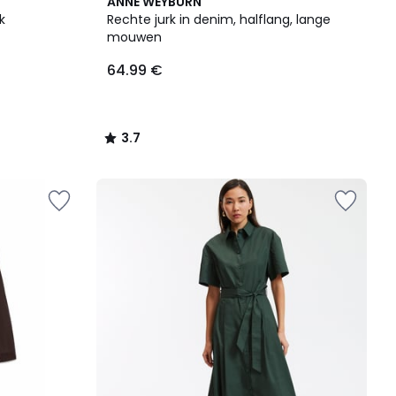
3.7
ANNE WEYBURN
/ 5
k
Rechte jurk in denim, halflang, lange
mouwen
64.99 €
3.7
/
5