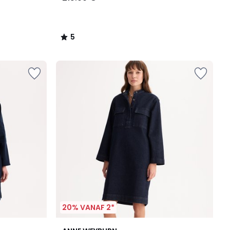
5
/
5
20% VANAF 2*