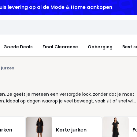
uis levering
op al de Mode & Home aankopen
Goede Deals
Final Clearance
Opberging
Best s
 jurken
enen. Ze geeft je meteen een verzorgde look, zonder dat je moet
n. Ideaal op dagen waarop je veel beweegt, vaak zit of snel wil
e vlot volgen zonder te knellen. Dat voelt comfortabel aan, ook
alans te brengen, met aandacht voor schouders, taille en heupen,
 gebruik ook: ze blijft netjes wanneer je stapt, zit of onderweg
at geeft rust. Of je nu houdt van strak en eenvoudig of liever iet
urken
Korte jurken
F
 Een betrouwbare keuze voor wie stijl wil, zonder gedoe.