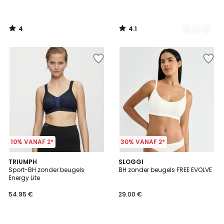
4
4.1
/
/
5
5
10% VANAF 2*
30% VANAF 2*
4.6
3
2
TRIUMPH
SLOGGI
/ 5
/
Sport-BH zonder beugels
BH zonder beugels FREE EVOLVE
Kleuren
5
Energy Lite
54.95 €
29.00 €