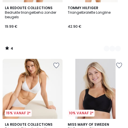
4
LA REDOUTE COLLECTIONS
2
TOMMY HILFIGER
/
Bedrukte triangelbeha zonder
Triangelbralette Longline
Kleuren
5
beugels
19.99 €
42.90 €
4
/
5
15% VANAF 2*
10% VANAF 2*
4.2
4.5
4
LA REDOUTE COLLECTIONS
2
MISS MARY OF SWEDEN