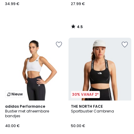
34.99 €
27.99 €
4.5
/
5
Nieuw
30% VANAF 2*
adidas Performance
THE NORTH FACE
Bustier met afneembare
Sportbustier Cambrena
bandjes
40.00 €
50.00 €