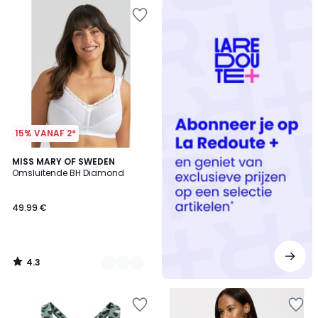
Redoute
+
15% VANAF 2*
4.3
3
MISS MARY OF SWEDEN
/ 5
Omsluitende BH Diamond
Kleuren
49.99 €
4.3
/
5