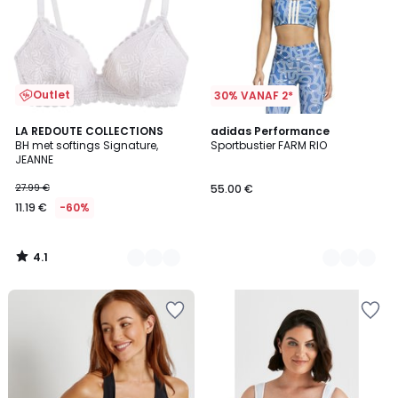
Outlet
30% VANAF 2*
4.1
2
LA REDOUTE COLLECTIONS
2
adidas Performance
/ 5
BH met softings Signature,
Sportbustier FARM RIO
Kleuren
Kleuren
JEANNE
27.99 €
55.00 €
11.19 €
-60%
4.1
/
5