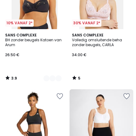
10% VANAF 2*
30% VANAF 2*
3.9
5
2
SANS COMPLEXE
SANS COMPLEXE
/ 5
/
BH zonder beugels Katoen van
Volledig omsluitende beha
Kleuren
5
Arum
zonder beugels, CARLA
26.50 €
34.00 €
3.9
5
/
/
5
5