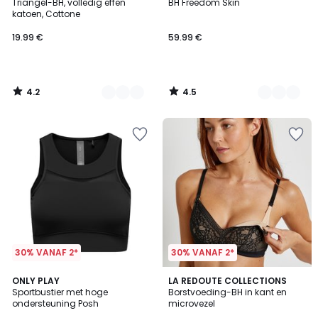
/ 5
/ 5
Triangel-BH, volledig effen
BH Freedom Skin
Kleuren
Kleuren
katoen, Cottone
19.99 €
59.99 €
4.2
4.5
/
/
5
5
30% VANAF 2*
30% VANAF 2*
4.5
ONLY PLAY
LA REDOUTE COLLECTIONS
/ 5
Sportbustier met hoge
Borstvoeding-BH in kant en
ondersteuning Posh
microvezel