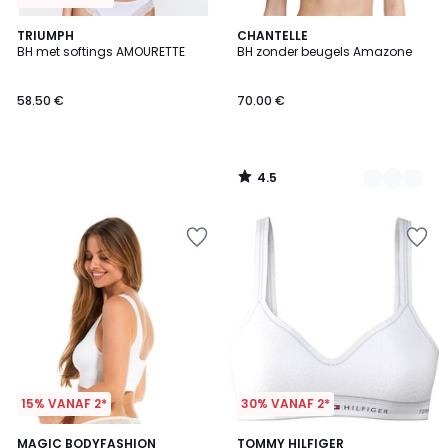
4.5
TRIUMPH
3
CHANTELLE
/ 5
BH met softings AMOURETTE
BH zonder beugels Amazone
Kleuren
58.50 €
70.00 €
4.5
/
5
15% VANAF 2*
30% VANAF 2*
3.9
3
MAGIC BODYFASHION
TOMMY HILFIGER