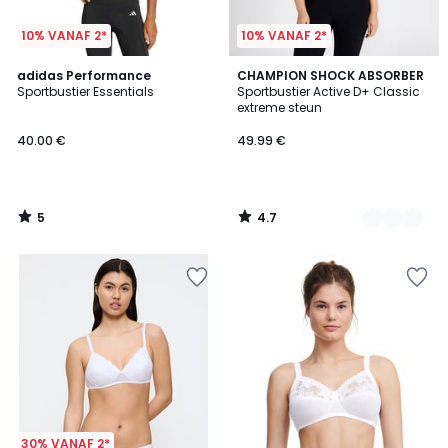
10% VANAF 2*
10% VANAF 2*
5
4.7
adidas Performance
4
CHAMPION SHOCK ABSORBER
/
/ 5
Sportbustier Essentials
Sportbustier Active D+ Classic
Kleuren
5
extreme steun
40.00 €
49.99 €
5
4.7
/
/
5
5
30% VANAF 2*