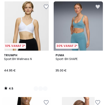
10% VANAF 2*
30% VANAF 2*
4.5
3
TRIUMPH
PUMA
/ 5
Sport BH Wellness N
Sport-BH SHAPE
Kleuren
44.95 €
35.00 €
4.5
/
5