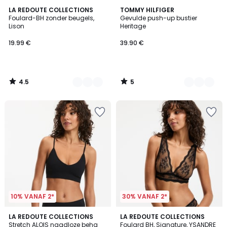
4.5
5
3
LA REDOUTE COLLECTIONS
3
TOMMY HILFIGER
/ 5
/
Foulard-BH zonder beugels,
Gevulde push-up bustier
Kleuren
Kleuren
5
Lison
Heritage
19.99 €
39.90 €
4.5
5
/
/
5
5
10% VANAF 2*
30% VANAF 2*
3.3
4
3
LA REDOUTE COLLECTIONS
2
LA REDOUTE COLLECTIONS
/ 5
/
Stretch ALOIS naadloze beha
Foulard BH, Signature, YSANDRE