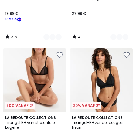
Kleuren
Kleuren
5
19.99 €
27.99 €
16.99 €
3.3
4
/
/
5
5
50% VANAF 2*
20% VANAF 2*
3
4.8
LA REDOUTE COLLECTIONS
3
LA REDOUTE COLLECTIONS
/
/ 5
Triangel BH van stretchtule,
Triangel-BH zonder beugels,
Kleuren
5
Eugene
Lison