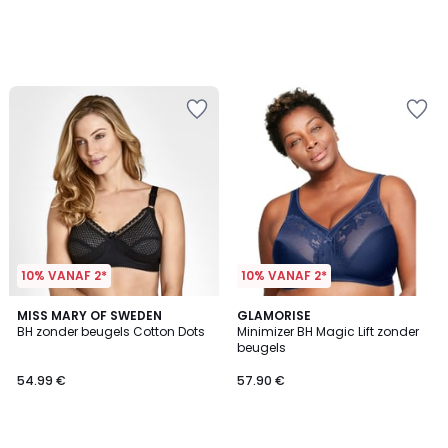
10% VANAF 2*
10% VANAF 2*
4.4
4.4
3
MISS MARY OF SWEDEN
2
GLAMORISE
/ 5
/ 5
BH zonder beugels Cotton Dots
Minimizer BH Magic Lift zonder
Kleuren
Kleuren
beugels
54.99 €
57.90 €