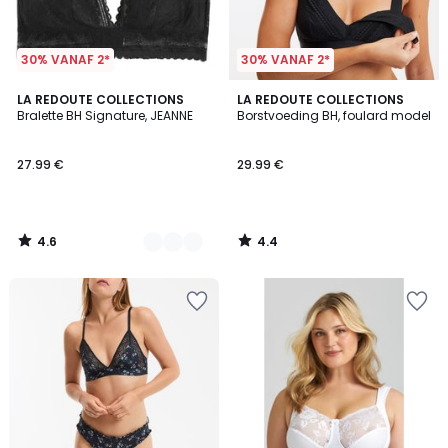
30% VANAF 2*
30% VANAF 2*
4.6
4.4
3
LA REDOUTE COLLECTIONS
LA REDOUTE COLLECTIONS
/ 5
/ 5
Bralette BH Signature, JEANNE
Borstvoeding BH, foulard model
Kleuren
27.99 €
29.99 €
4.6
4.4
/
/
5
5