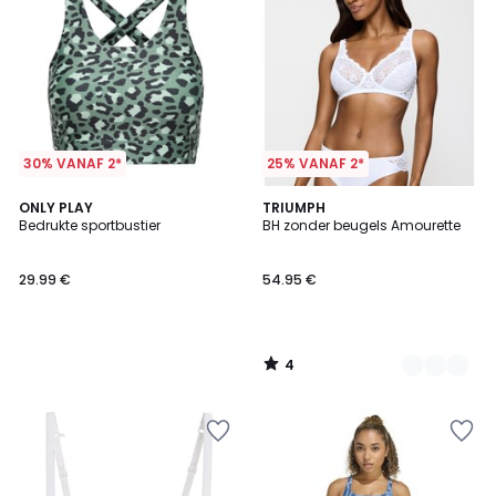
30% VANAF 2*
25% VANAF 2*
4
ONLY PLAY
3
TRIUMPH
/
Bedrukte sportbustier
BH zonder beugels Amourette
Kleuren
5
29.99 €
54.95 €
4
/
5