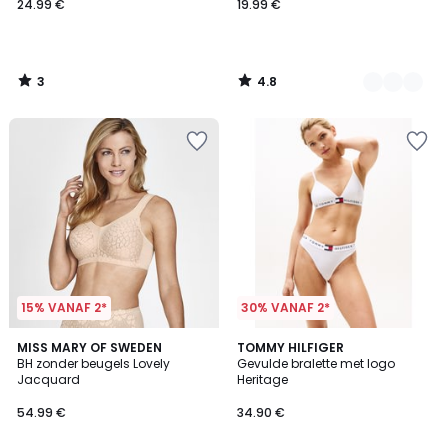
24.99 €
19.99 €
3
4.8
/
/
5
5
15% VANAF 2*
30% VANAF 2*
4.3
2
MISS MARY OF SWEDEN
2
TOMMY HILFIGER
/ 5
BH zonder beugels Lovely
Gevulde bralette met logo
Kleuren
Kleuren
Jacquard
Heritage
54.99 €
34.90 €