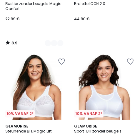
/ 5
Bustier zonder beugels Magic
Bralette ICON 2.0
Kleuren
Confort
22.99 €
44.90 €
3.9
/
5
10% VANAF 2*
10% VANAF 2*
4.4
4.4
GLAMORISE
2
GLAMORISE
/ 5
/ 5
Steunende BH, Magic Lift
Sport-BH zonder beugels
Kleuren