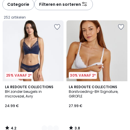
à
à
Categorie
Filteren en sorteren
gauche
droite
252 artikelen
25% VANAF 2*
30% VANAF 2*
4.2
3.8
3
LA REDOUTE COLLECTIONS
LA REDOUTE COLLECTIONS
/ 5
/ 5
BH zonder beugels in
Borstvoeding-BH Signature,
Kleuren
microvezel, Avry
GIROFLE
24.99
24.99 €
27.99 €
€.
4.2
3.8