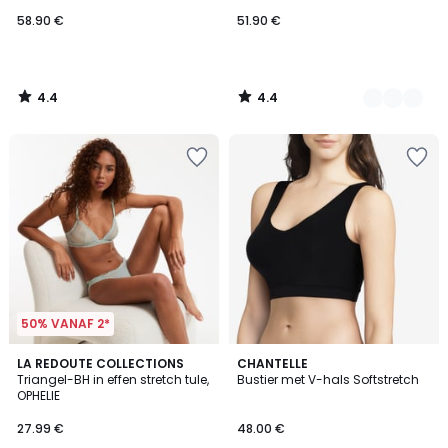
58.90 €
51.90 €
4.4
4.4
/
/
5
5
50% VANAF 2*
4
4.1
LA REDOUTE COLLECTIONS
2
CHANTELLE
/
/ 5
Triangel-BH in effen stretch tule,
Bustier met V-hals Softstretch
Kleuren
5
OPHELIE
27.99 €
48.00 €