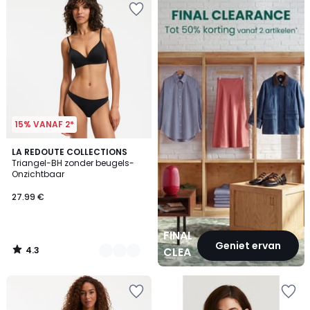
CLEARANCE
15% VANAF 2*
4.3
3
LA REDOUTE COLLECTIONS
/ 5
Triangel-BH zonder beugels-
Kleuren
Onzichtbaar
27.99 €
FINAL
Geniet ervan
4.3
CLEARANCE
/
5