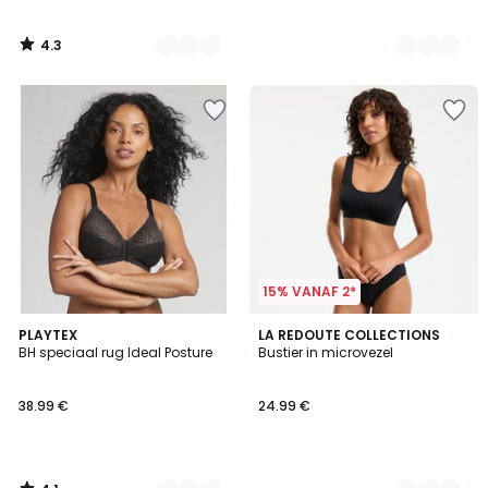
4.3
/
5
15% VANAF 2*
4.1
3
PLAYTEX
3
LA REDOUTE COLLECTIONS
/ 5
BH speciaal rug Ideal Posture
Bustier in microvezel
Kleuren
Kleuren
38.99 €
24.99 €