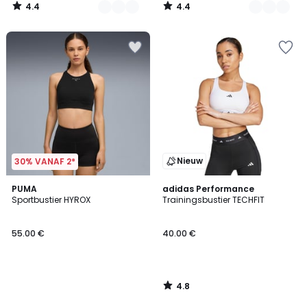
4.4
4.4
/
/
5
5
Nieuw
30% VANAF 2*
4.8
PUMA
adidas Performance
/ 5
Sportbustier HYROX
Trainingsbustier TECHFIT
55.00 €
40.00 €
4.8
/
5