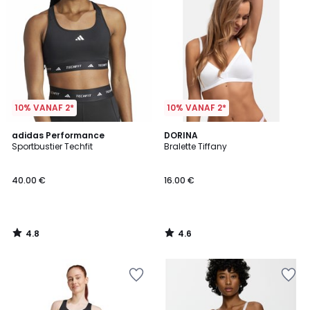
10% VANAF 2*
10% VANAF 2*
4.8
4.6
adidas Performance
DORINA
/ 5
/ 5
Sportbustier Techfit
Bralette Tiffany
40.00 €
16.00 €
4.8
4.6
/
/
5
5