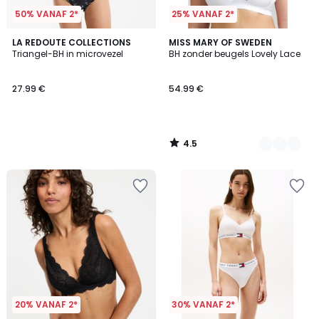
50% VANAF 2*
25% VANAF 2*
4.5
LA REDOUTE COLLECTIONS
5
MISS MARY OF SWEDEN
/ 5
Triangel-BH in microvezel
BH zonder beugels Lovely Lace
Kleuren
27.99 €
54.99 €
4.5
/
5
20% VANAF 2*
30% VANAF 2*