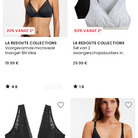
20% VANAF 2*
50% VANAF 2*
4.6
1.6
3
LA REDOUTE COLLECTIONS
LA REDOUTE COLLECTIONS
/ 5
/
Voorgevormde microvezel
Set van 2
Kleuren
5
triangel-BH Vikie
zwangerschapsbustiers in
katoen
19.99 €
29.99 €
4.6
1.6
/
/
5
5