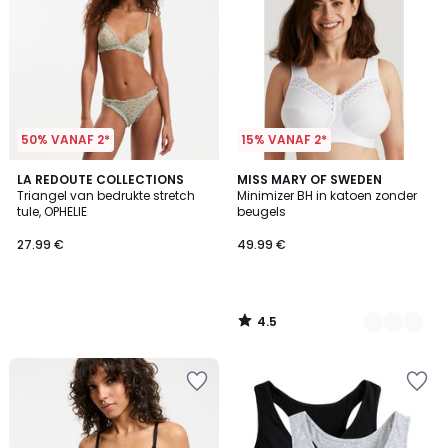
50% VANAF 2*
15% VANAF 2*
4.5
LA REDOUTE COLLECTIONS
6
MISS MARY OF SWEDEN
/ 5
Triangel van bedrukte stretch
Minimizer BH in katoen zonder
Kleuren
tule, OPHELIE
beugels
27.99 €
49.99 €
4.5
/
5