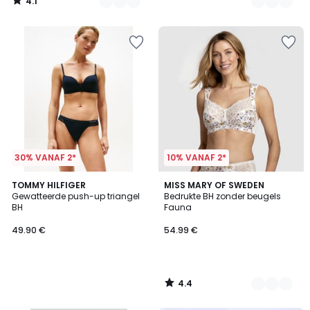
4.1
/
5
30% VANAF 2*
10% VANAF 2*
4.4
TOMMY HILFIGER
2
MISS MARY OF SWEDEN
/ 5
Gewatteerde push-up triangel
Bedrukte BH zonder beugels
Kleuren
BH
Fauna
49.90 €
54.99 €
4.4
/
5