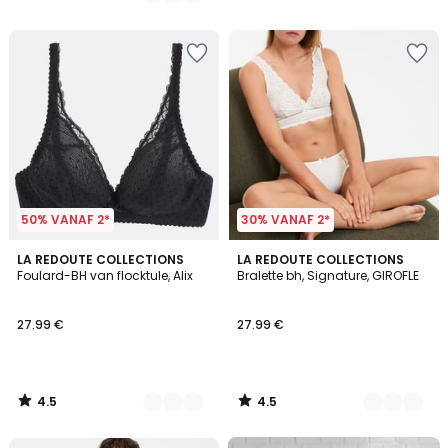
/
/
5
5
50% VANAF 2*
30% VANAF 2*
4.5
4.5
4
LA REDOUTE COLLECTIONS
2
LA REDOUTE COLLECTIONS
/ 5
/ 5
Foulard-BH van flocktule, Alix
Bralette bh, Signature, GIROFLE
Kleuren
Kleuren
27.99 €
27.99 €
4.5
4.5
/
/
5
5
FINAL