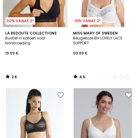
30% VANAF 2*
10% VANAF 2*
2.6
4.5
LA REDOUTE COLLECTIONS
3
MISS MARY OF SWEDEN
/ 5
/ 5
Bustier in katoen voor
Beugelloze BH LOVELY LACE
Kleuren
borstvoeding
SUPPORT
19.99 €
59.99 €
2.6
4.5
/
/
5
5