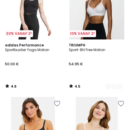
30% VANAF 2*
10% VANAF 2*
4.6
4.5
adidas Performance
2
TRIUMPH
/ 5
/ 5
Sportbustier Yoga Motion
Sport-BH Free Motion
Kleuren
50.00 €
54.95 €
4.6
4.5
/
/
5
5