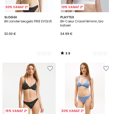
30% VANAF 2*
10% VANAF 2*
3.9
2
SLOGGI
2
PLAYTEX
/ 5
BH zonder beugels FREE EVOLVE
BH Cœur Croisé féminin, bio
Kleuren
Kleuren
katoen
32.00 €
34.99 €
3.9
/
5
15% VANAF 2*
30% VANAF 2*