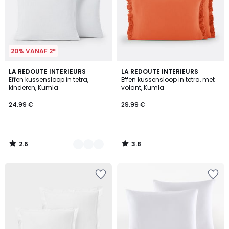
20% VANAF 2*
2.6
3.8
17
LA REDOUTE INTERIEURS
LA REDOUTE INTERIEURS
/ 5
/ 5
Effen kussensloop in tetra,
Effen kussensloop in tetra, met
Kleuren
kinderen, Kumla
volant, Kumla
24.99 €
29.99 €
2.6
3.8
/
/
5
5