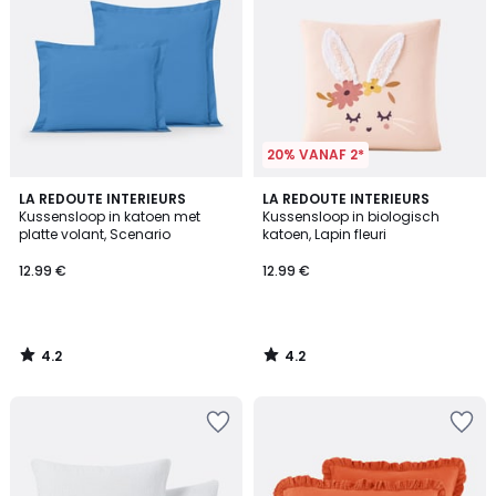
20% VANAF 2*
4.2
4.2
LA REDOUTE INTERIEURS
LA REDOUTE INTERIEURS
/ 5
/ 5
Kussensloop in katoen met
Kussensloop in biologisch
platte volant, Scenario
katoen, Lapin fleuri
12.99 €
12.99 €
4.2
4.2
/
/
5
5