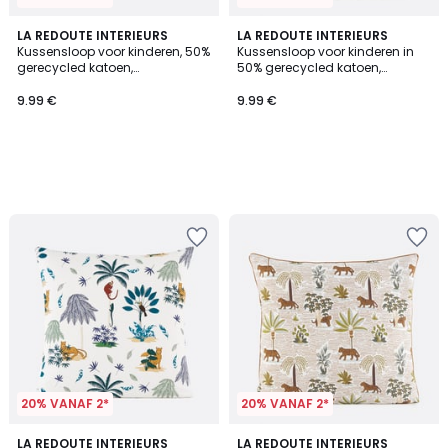
LA REDOUTE INTERIEURS
LA REDOUTE INTERIEURS
Kussensloop voor kinderen, 50%
Kussensloop voor kinderen in
gerecycled katoen,
50% gerecycled katoen,
eenhoornprint, TAMILA
palmboomprint, TAPAHI
9.99 €
9.99 €
20% VANAF 2*
20% VANAF 2*
5
5
LA REDOUTE INTERIEURS
LA REDOUTE INTERIEURS