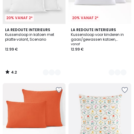
20% VANAF 2*
20% VANAF 2*
4.2
21
LA REDOUTE INTERIEURS
10
LA REDOUTE INTERIEURS
/ 5
Kussensloop in katoen met
Kussensloop voor kinderen in
Kleuren
Kleuren
platte volant, Scenario
gaas/gewassen katoen,
Kumco
vanaf
12.99 €
12.99 €
4.2
/
5