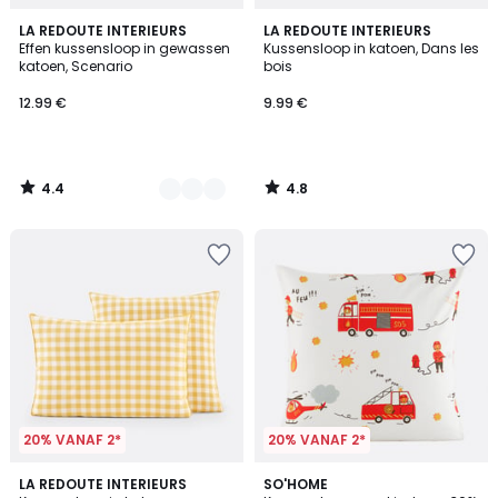
4.4
4.8
18
LA REDOUTE INTERIEURS
LA REDOUTE INTERIEURS
/ 5
/ 5
Effen kussensloop in gewassen
Kussensloop in katoen, Dans les
Kleuren
katoen, Scenario
bois
12.99 €
9.99 €
4.4
4.8
/
/
5
5
20% VANAF 2*
20% VANAF 2*
4.7
2
LA REDOUTE INTERIEURS
SO'HOME