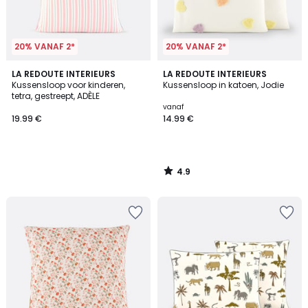
20% VANAF 2*
20% VANAF 2*
4.9
LA REDOUTE INTERIEURS
LA REDOUTE INTERIEURS
/ 5
Kussensloop voor kinderen,
Kussensloop in katoen, Jodie
tetra, gestreept, ADÈLE
vanaf
19.99 €
14.99 €
4.9
/
5