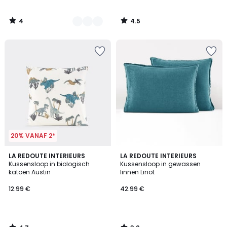
4
4.5
/
/
5
5
20% VANAF 2*
4.7
3.9
LA REDOUTE INTERIEURS
LA REDOUTE INTERIEURS
/ 5
/ 5
Kussensloop in biologisch
Kussensloop in gewassen
katoen Austin
linnen Linot
12.99 €
42.99 €