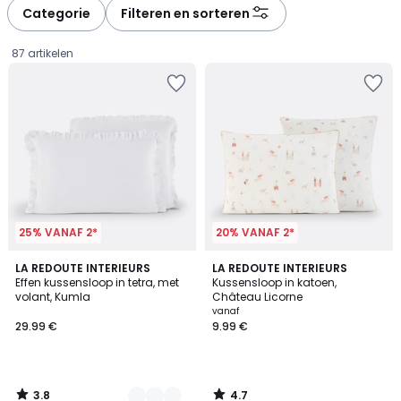
à
à
Categorie
Filteren en sorteren
gauche
droite
87 artikelen
25% VANAF 2*
20% VANAF 2*
3.8
4.7
15
LA REDOUTE INTERIEURS
LA REDOUTE INTERIEURS
/ 5
/ 5
Effen kussensloop in tetra, met
Kussensloop in katoen,
Kleuren
volant, Kumla
Château Licorne
29.99
vanaf
29.99 €
9.99 €
€.
3.8
4.7