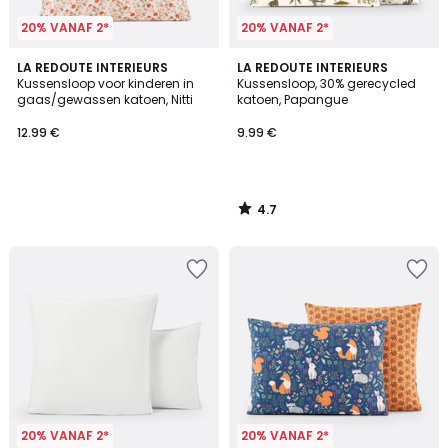
20% VANAF 2*
20% VANAF 2*
4.7
LA REDOUTE INTERIEURS
LA REDOUTE INTERIEURS
/ 5
Kussensloop voor kinderen in
Kussensloop, 30% gerecycled
gaas/gewassen katoen, Nitti
katoen, Papangue
12.99 €
9.99 €
4.7
/
5
20% VANAF 2*
20% VANAF 2*