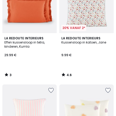
20% VANAF 2*
3
4.6
LA REDOUTE INTERIEURS
LA REDOUTE INTERIEURS
/
/ 5
Effen kussensloop in tetra,
Kussensloop in katoen, Jane
5
kinderen, Kumla
29.99 €
9.99 €
3
4.6
/
/
5
5