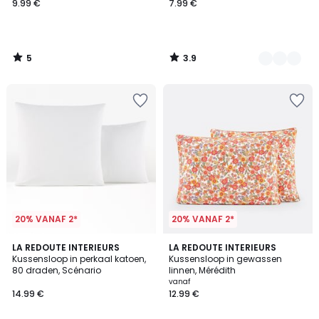
9.99 €
7.99 €
5
3.9
/
/
5
5
20% VANAF 2*
20% VANAF 2*
4
4.5
21
LA REDOUTE INTERIEURS
LA REDOUTE INTERIEURS
/
/ 5
Kussensloop in perkaal katoen,
Kussensloop in gewassen
Kleuren
5
80 draden, Scénario
linnen, Mérédith
vanaf
14.99 €
12.99 €