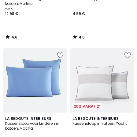
katoen, Merline
vanaf
12.99 €
4.99 €
4.6
4.6
/
/
5
5
20% VANAF 2*
5
3.9
LA REDOUTE INTERIEURS
2
LA REDOUTE INTERIEURS
/
/ 5
Kussensloop voor kinderen in
Kussensloop in katoen, Yacht
Kleuren
5
katoen, Macha