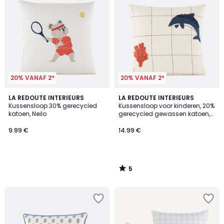
20% VANAF 2*
20% VANAF 2*
5
LA REDOUTE INTERIEURS
LA REDOUTE INTERIEURS
/
Kussensloop 30% gerecycled
Kussensloop voor kinderen, 20%
5
katoen, Neilo
gerecycled gewassen katoen,
Heol
9.99 €
14.99 €
5
/
5