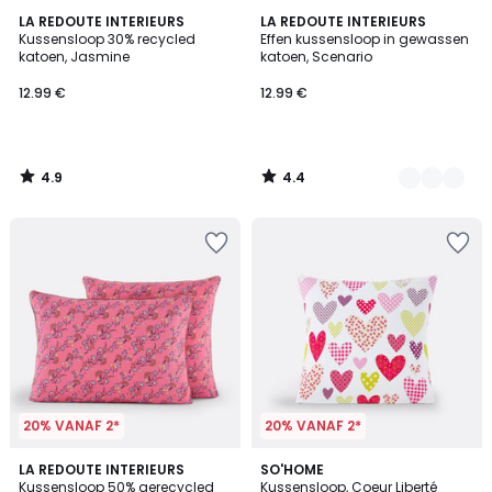
4.9
4.4
LA REDOUTE INTERIEURS
4
LA REDOUTE INTERIEURS
/ 5
/ 5
Kussensloop 30% recycled
Effen kussensloop in gewassen
Kleuren
katoen, Jasmine
katoen, Scenario
12.99 €
12.99 €
4.9
4.4
/
/
5
5
20% VANAF 2*
20% VANAF 2*
4.6
4.6
LA REDOUTE INTERIEURS
SO'HOME
/ 5
/ 5
Kussensloop 50% gerecycled
Kussensloop, Coeur Liberté