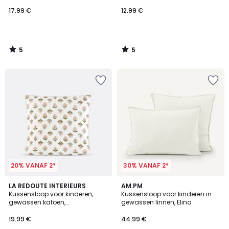
17.99 €
12.99 €
5
5
/
/
5
5
20% VANAF 2*
30% VANAF 2*
3.3
LA REDOUTE INTERIEURS
24
AM.PM
/ 5
Kussensloop voor kinderen,
Kussensloop voor kinderen in
Kleuren
gewassen katoen,
gewassen linnen, Elina
bloemenprint, VANDI ÉCRU
19.99 €
44.99 €