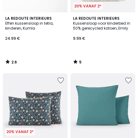
20% VANAF 2*
2.6
5
LA REDOUTE INTERIEURS
LA REDOUTE INTERIEURS
/ 5
/
Effen kussensloop in tetra,
Kussensloop voor kinderbed in
5
kinderen, Kumla
50% gerecycled katoen, Emily
24.99 €
9.99 €
2.6
5
/
/
5
5
20% VANAF 2*