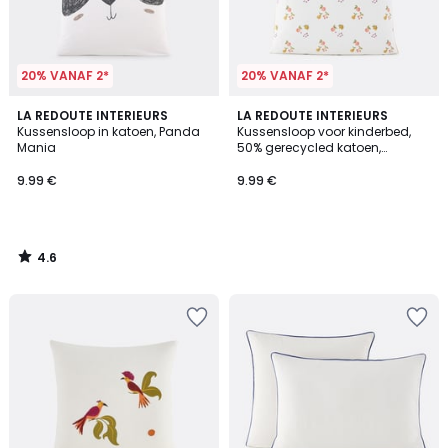
20% VANAF 2*
20% VANAF 2*
4.6
LA REDOUTE INTERIEURS
LA REDOUTE INTERIEURS
/ 5
Kussensloop in katoen, Panda
Kussensloop voor kinderbed,
Mania
50% gerecycled katoen,
fruitprint, LILAS
9.99 €
9.99 €
4.6
/
5