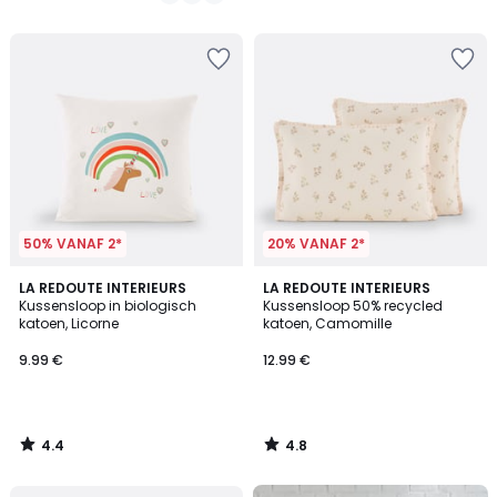
/
/
5
5
50% VANAF 2*
20% VANAF 2*
4.4
4.8
LA REDOUTE INTERIEURS
LA REDOUTE INTERIEURS
/ 5
/ 5
Kussensloop in biologisch
Kussensloop 50% recycled
katoen, Licorne
katoen, Camomille
9.99 €
12.99 €
4.4
4.8
/
/
5
5
FINAL