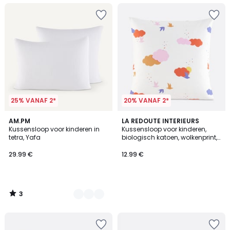
25% VANAF 2*
20% VANAF 2*
3
19
AM.PM
LA REDOUTE INTERIEURS
/
Kussensloop voor kinderen in
Kussensloop voor kinderen,
Kleuren
5
tetra, Yafa
biologisch katoen, wolkenprint,
NOKI
29.99 €
12.99 €
3
/
5