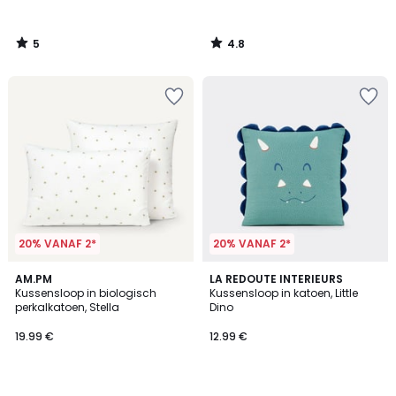
5
4.8
/
/
5
5
20% VANAF 2*
20% VANAF 2*
4.5
4
2
AM.PM
LA REDOUTE INTERIEURS
/ 5
/
Kussensloop in biologisch
Kussensloop in katoen, Little
Kleuren
5
perkalkatoen, Stella
Dino
19.99 €
12.99 €