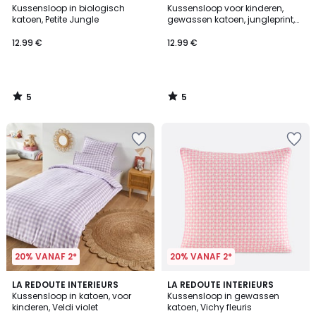
/
/
Kussensloop in biologisch
Kussensloop voor kinderen,
5
5
katoen, Petite Jungle
gewassen katoen, jungleprint,
WILA
12.99 €
12.99 €
5
5
/
/
5
5
20% VANAF 2*
20% VANAF 2*
5
5
LA REDOUTE INTERIEURS
LA REDOUTE INTERIEURS
/
/
Kussensloop in katoen, voor
Kussensloop in gewassen
5
5
kinderen, Veldi violet
katoen, Vichy fleuris