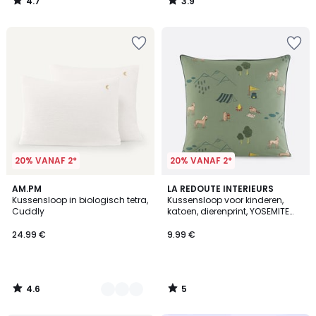
4.7
3.9
/
/
5
5
20% VANAF 2*
20% VANAF 2*
4.6
5
3
AM.PM
LA REDOUTE INTERIEURS
/ 5
/
Kussensloop in biologisch tetra,
Kussensloop voor kinderen,
Kleuren
5
Cuddly
katoen, dierenprint, YOSEMITE
CAMP
24.99 €
9.99 €
4.6
5
/
/
5
5