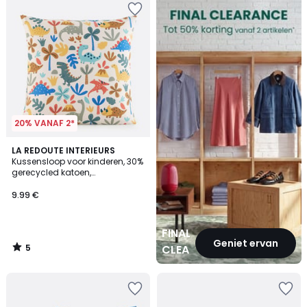
CLEARANCE
20% VANAF 2*
5
LA REDOUTE INTERIEURS
/
Kussensloop voor kinderen, 30%
5
gerecycled katoen,
dinosaurusprint, DINO
9.99 €
FINAL
Geniet ervan
5
CLEARANCE
/
5