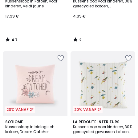
/ 5
/
Kussensloop in katoen, voor
Kussensloop voor kinderen, 30%
5
kinderen, Veldi jaune
gerecycled katoen,
brandweeropdruk,
BRANDWEERMAN SAM
17.99 €
4.99 €
4.7
2
/
/
5
5
20% VANAF 2*
20% VANAF 2*
4.5
SO'HOME
LA REDOUTE INTERIEURS
/ 5
Kussensloop in biologisch
Kussensloop voor kinderen, 30%
katoen, Dream Catcher
gerecycled gewassen katoen,
raketprint, EGOR