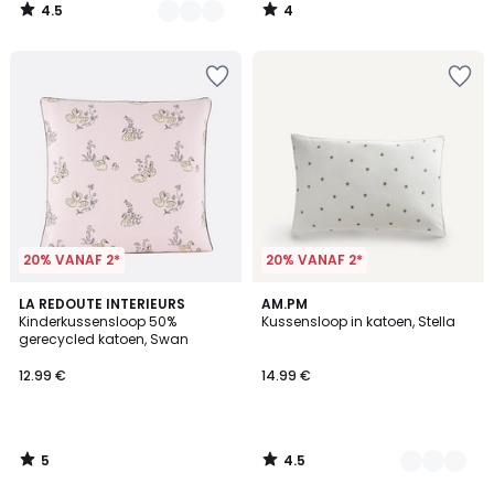
4.5
4
/
/
5
5
20% VANAF 2*
20% VANAF 2*
5
4.5
LA REDOUTE INTERIEURS
2
AM.PM
/
/ 5
Kinderkussensloop 50%
Kussensloop in katoen, Stella
Kleuren
5
gerecycled katoen, Swan
12.99 €
14.99 €
5
4.5
/
/
5
5