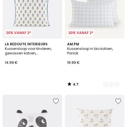
20% VANAF 2*
20% VANAF 2*
4.7
LA REDOUTE INTERIEURS
2
AM.PM
/ 5
Kussensloop voor kinderen,
Kussensloop in bio katoen,
Kleuren
gewassen katoen,
Ponlok
bloemenprint, DIMANI
14.99 €
19.99 €
4.7
/
5