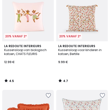
20% VANAF 2*
20% VANAF 2*
4.5
4.7
LA REDOUTE INTERIEURS
LA REDOUTE INTERIEURS
/ 5
/ 5
Kussensloop van biologisch
Kussensloop voor kinderen in
katoen, CHATS FLEURIS
katoen, Bertille
12.99 €
9.99 €
4.5
4.7
/
/
5
5