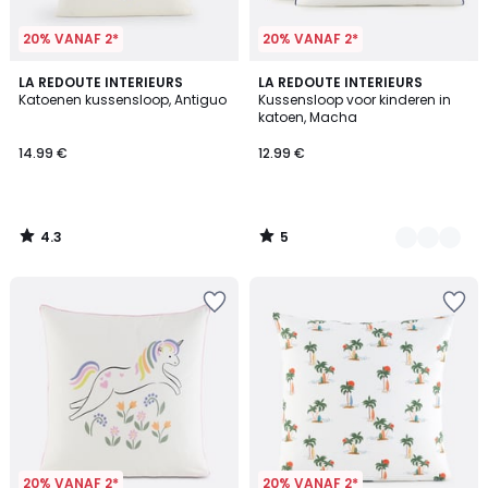
20% VANAF 2*
20% VANAF 2*
4.3
5
LA REDOUTE INTERIEURS
7
LA REDOUTE INTERIEURS
/ 5
/
Katoenen kussensloop, Antiguo
Kussensloop voor kinderen in
Kleuren
5
katoen, Macha
14.99 €
12.99 €
4.3
5
/
/
5
5
20% VANAF 2*
20% VANAF 2*