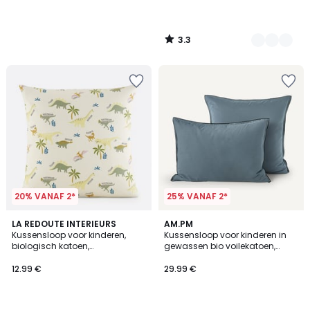
3.3
/
5
20% VANAF 2*
25% VANAF 2*
5
LA REDOUTE INTERIEURS
8
AM.PM
/
Kussensloop voor kinderen,
Kussensloop voor kinderen in
Kleuren
5
biologisch katoen,
gewassen bio voilekatoen,
dinosaurusopdruk, ALNIS
Gypse
12.99 €
29.99 €