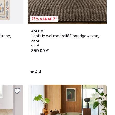
25% VANAF 2*
4.4
AM.PM
/ 5
troon,
Tapijt in wol met reliëf, handgeweven,
Aitor
vanaf
359.00 €
4.4
/
5