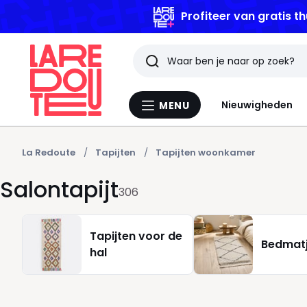
GOEDE DEALS | T
Zoeken
Laatst
Nieuwigheden
MENU
Menu
bekeken
La
Redoute
artikelen
La Redoute
Tapijten
Tapijten woonkamer
Salontapijt
306
Tapijten voor de
Bedmat
hal