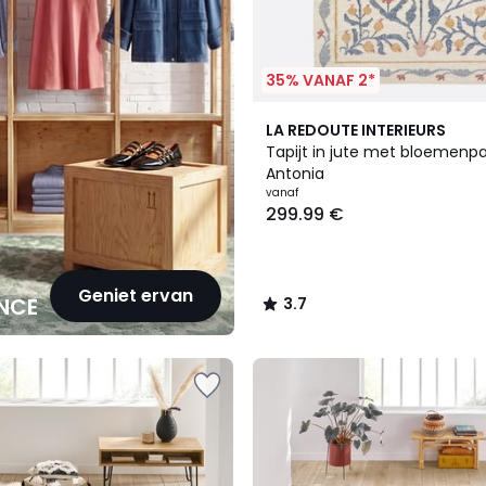
35% VANAF 2*
3.7
LA REDOUTE INTERIEURS
/ 5
Tapijt in jute met bloemenpa
Antonia
vanaf
299.99 €
Geniet ervan
NCE
3.7
/
5