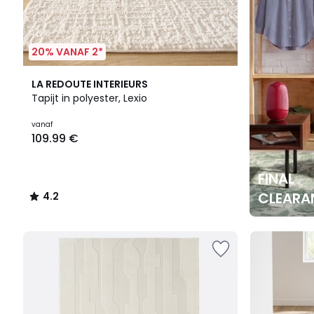
20% VANAF 2*
4.2
LA REDOUTE INTERIEURS
/ 5
Tapijt in polyester, Lexio
vanaf
109.99 €
FINAL
CLEARA
4.2
/
5