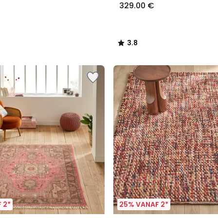
329.00 €
3.8
/
5
 2*
25% VANAF 2*