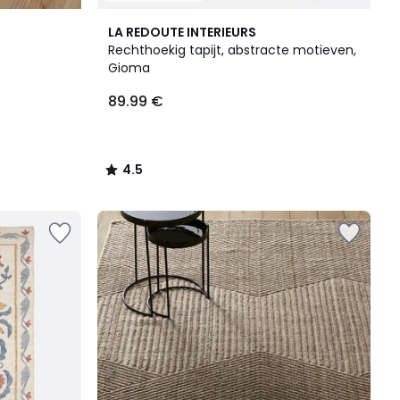
4.5
LA REDOUTE INTERIEURS
/ 5
Rechthoekig tapijt, abstracte motieven,
Gioma
89.99 €
4.5
/
5