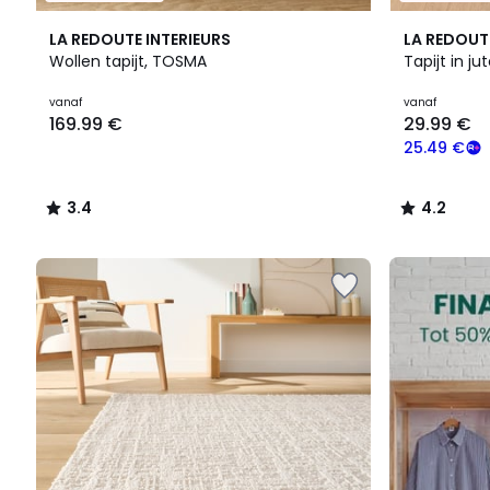
3.4
4.2
LA REDOUTE INTERIEURS
LA REDOUT
/ 5
/ 5
Wollen tapijt, TOSMA
Tapijt in ju
Prijs
vanaf
vanaf
169.99 €
29.99 €
vanaf
169.99
25.49 €
€.
3.4
4.2
/
/
5
5
FINAL
CLEARANCE