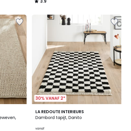
3.9
/
5
30% VANAF 2*
3
4.7
LA REDOUTE INTERIEURS
Kleuren
/ 5
dgeweven,
Dambord tapijt, Danito
vanaf