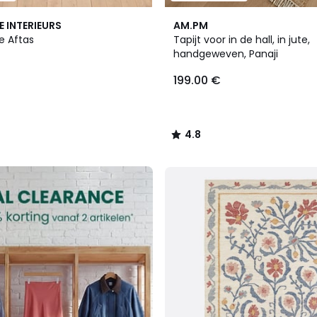
4.8
E INTERIEURS
AM.PM
/ 5
te Aftas
Tapijt voor in de hall, in jute,
handgeweven, Panaji
199.00 €
4.8
/
5