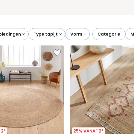
nbiedingen
type tapijt
vorm
categorie
 2*
25% VANAF 2*