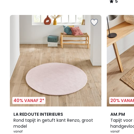
5
/
5
40% VANAF 2*
20% VANAF
3
3.2
4.3
LA REDOUTE INTERIEURS
AM.PM
Kleuren
/ 5
/ 5
Rond tapijt in getuft kant Renzo, groot
Tapijt voor 
model
handgevlo
vanaf
vanaf