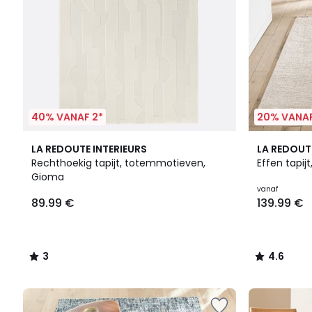
40% VANAF 2*
20% VANAF
3
4.6
LA REDOUTE INTERIEURS
LA REDOUT
/
/ 5
Rechthoekig tapijt, totemmotieven,
Effen tapijt
5
Gioma
vanaf
89.99 €
139.99 €
3
4.6
/
/
5
5