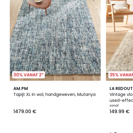
30% VANAF 2*
35% VANAF
5
AM.PM
LA REDOUT
/
Tapijt XL in wol, handgeweven, Mutanya
Vintage vl
5
used-effec
vanaf
1479.00 €
149.99 €