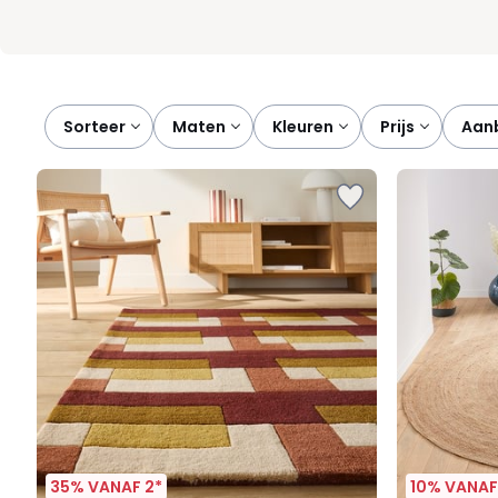
Sorteer
maten
kleuren
prijs
aa
35% VANAF 2*
10% VANAF