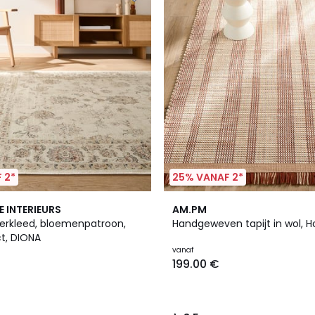
 2*
25% VANAF 2*
3.5
E INTERIEURS
AM.PM
/ 5
oerkleed, bloemenpatroon,
Handgeweven tapijt in wol, 
t, DIONA
vanaf
199.00 €