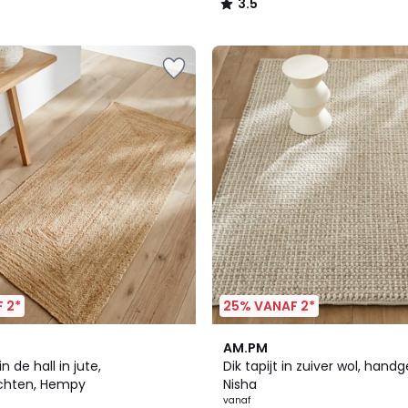
3.5
/
5
 2*
25% VANAF 2*
3.8
AM.PM
/ 5
in de hall in jute,
Dik tapijt in zuiver wol, han
chten, Hempy
Nisha
vanaf