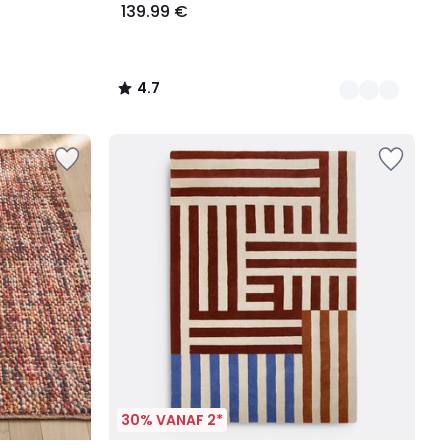
139.99 €
4.7
/
5
30% VANAF 2*