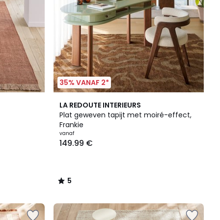
35% VANAF 2*
5
LA REDOUTE INTERIEURS
/
Plat geweven tapijt met moiré-effect,
5
Frankie
vanaf
149.99 €
5
/
5