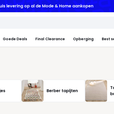
ot -50% korting vanaf 2 artikelen*
Goede Deals
Final Clearance
Opberging
Best s
T
jes
Berber tapijten
b