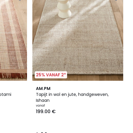
25% VANAF 2*
3.9
AM.PM
/ 5
Hotami
Tapijt in wol en jute, handgeweven,
Ishaan
vanaf
199.00 €