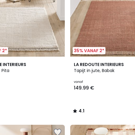
 2*
35% VANAF 2*
4.1
E INTERIEURS
LA REDOUTE INTERIEURS
/ 5
, Pita
Tapijt in jute, Babak
vanaf
149.99 €
4.1
/
5