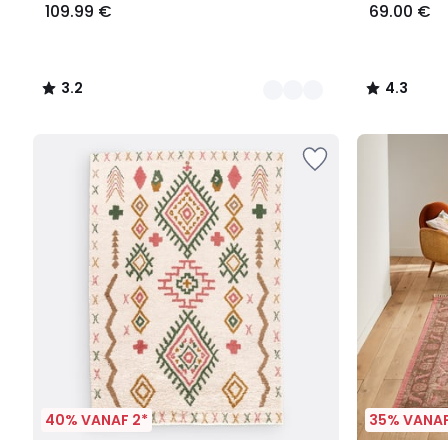
109.99 €
69.00 €
3.2
4.3
/
/
5
5
40% VANAF 2*
35% VANAF