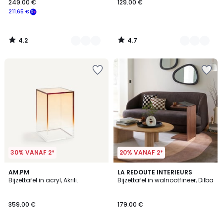
249.00 €
129.00 €
211.65 €
4.2
4.7
/
/
5
5
30% VANAF 2*
20% VANAF 2*
3.5
4
2
AM.PM
LA REDOUTE INTERIEURS
/ 5
/
Bijzettafel in acryl, Akrili.
Bijzettafel in walnootfineer, Dilba
Kleuren
5
359.00 €
179.00 €