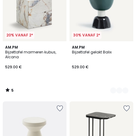
20% VANAF 2*
30% VANAF 2*
5
AM.PM
2
AM.PM
/
Bijzettafel marmeren kubus,
Bijzettafel gelakt Balix
Kleuren
5
Alcana
529.00 €
529.00 €
5
/
5