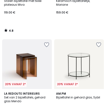
/ 5
Stalen bijzettafel met twee
Keramisch bijzettafeltje,
plateaus Miva
Mariane
119.00 €
159.00 €
4.8
/
5
20% VANAF 2*
20% VANAF 2*
4.7
4.2
2
LA REDOUTE INTERIEURS
AM.PM
/ 5
/ 5
Set van 2 bijzettafels, gehard
Bijzettafel in gehard glas, Sybil
Kleuren
glas Mendo