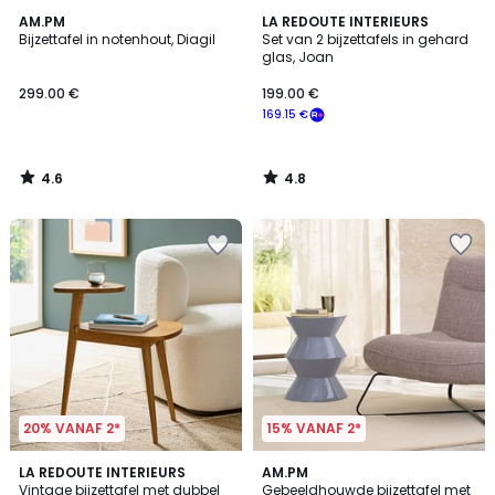
4.6
4.8
AM.PM
LA REDOUTE INTERIEURS
/ 5
/ 5
Bijzettafel in notenhout, Diagil
Set van 2 bijzettafels in gehard
glas, Joan
299.00 €
199.00 €
169.15 €
4.6
4.8
/
/
5
5
20% VANAF 2*
15% VANAF 2*
4.6
LA REDOUTE INTERIEURS
2
AM.PM
/ 5
Vintage bijzettafel met dubbel
Gebeeldhouwde bijzettafel met