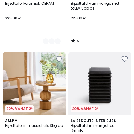
/
Bijzettafel keramiek, CERAMI
Bijzettafel van mango met
Kleuren
5
touw, Sablas
329.00 €
219.00 €
5
/
5
20% VANAF 2*
20% VANAF 2*
4.8
AM.PM
LA REDOUTE INTERIEURS
/ 5
Bijzettafel in massief eik, Stigido
Bijzettafel in mangohout,
Remilo