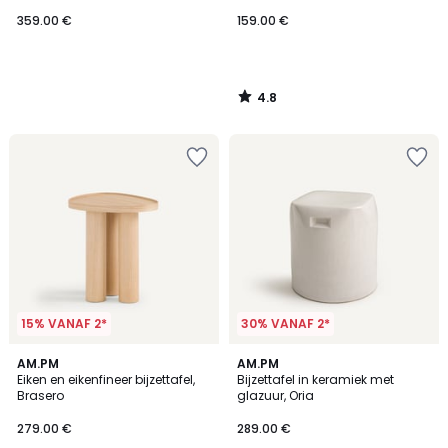
359.00 €
159.00 €
4.8
/
5
15% VANAF 2*
30% VANAF 2*
5
5
AM.PM
AM.PM
/
/
Eiken en eikenfineer bijzettafel,
Bijzettafel in keramiek met
5
5
Brasero
glazuur, Oria
279.00 €
289.00 €