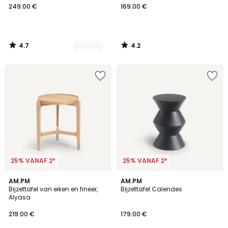
249.00 €
169.00 €
4.7
4.2
/
/
5
5
25% VANAF 2*
25% VANAF 2*
4.6
4.2
AM.PM
4
AM.PM
/ 5
/ 5
Bijzettafel van eiken en fineer,
Bijzettafel Calendes
Kleuren
Alyasa
219.00 €
179.00 €