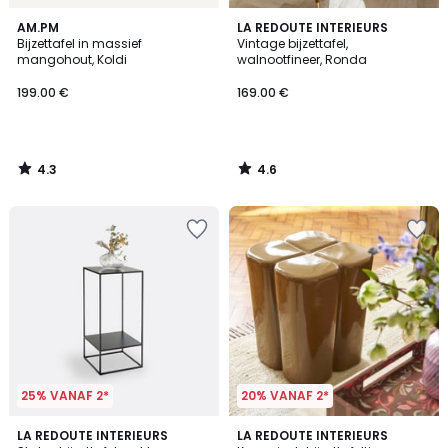
4.3
4.6
AM.PM
LA REDOUTE INTERIEURS
/ 5
/ 5
Bijzettafel in massief
Vintage bijzettafel,
mangohout, Koldi
walnootfineer, Ronda
199.00 €
169.00 €
4.3
4.6
/
/
5
5
25% VANAF 2*
20% VANAF 2*
4.8
LA REDOUTE INTERIEURS
LA REDOUTE INTERIEURS