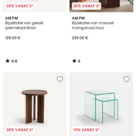
20% VANAF 2*
25% VANAF 2*
4.6
5
AM.PM
AM.PM
/ 5
/
Bijzettafel van gelakt
Bijzettafel van massief
5
ijzermetaal Brion
mangohout Inya
139.00 €
229.00 €
4.6
5
/
/
5
5
20% VANAF 2*
10% VANAF 2*