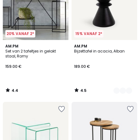
20% VANAF 2*
15% VANAF 2*
4.4
4.5
AM.PM
2
AM.PM
/ 5
/ 5
Set van 2 tafeltjes in gelakt
Bijzettafel in acacia, Alban
Kleuren
staal, Romy
159.00 €
189.00 €
4.4
4.5
/
/
5
5