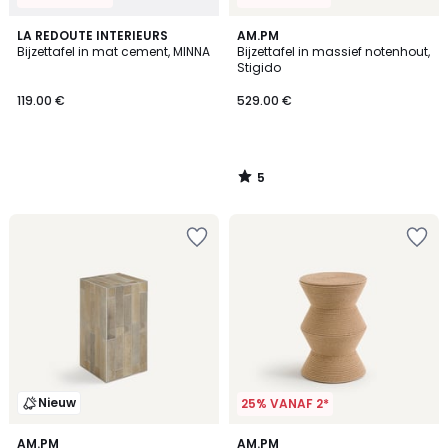
5
LA REDOUTE INTERIEURS
AM.PM
/
Bijzettafel in mat cement, MINNA
Bijzettafel in massief notenhout,
5
Stigido
119.00 €
529.00 €
5
/
5
Nieuw
25% VANAF 2*
5
2
AM.PM
AM.PM