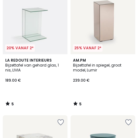
20% VANAF 2*
25% VANAF 2*
5
5
LA REDOUTE INTERIEURS
AM.PM
/
/
Bijzettafel van gehard glas, 1
Bijzettafel in spiegel, groot
5
5
nis, LIVIA
model, Lumir
189.00 €
239.00 €
5
5
/
/
5
5