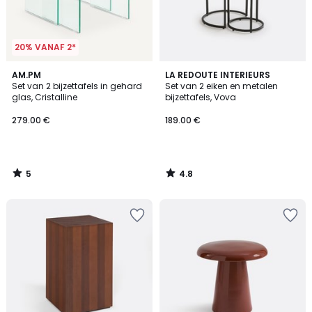
20% VANAF 2*
5
4.8
AM.PM
LA REDOUTE INTERIEURS
/
/ 5
Set van 2 bijzettafels in gehard
Set van 2 eiken en metalen
5
glas, Cristalline
bijzettafels, Vova
279.00 €
189.00 €
5
4.8
/
/
5
5