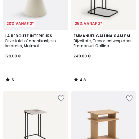
20% VANAF 2*
25% VANAF 2*
5
4.3
LA REDOUTE INTERIEURS
EMMANUEL GALLINA X AM.PM
/
/ 5
Bijzettafel of nachtkastje in
Bijzettafel, Trebor, ontwerp door
5
keramiek, Matmat
Emmanuel Gallina
129.00 €
249.00 €
5
4.3
/
/
5
5