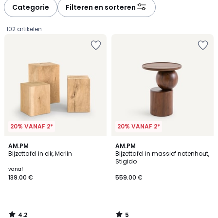
à
à
Categorie
Filteren en sorteren
gauche
droite
102 artikelen
20% VANAF 2*
20% VANAF 2*
4.2
5
AM.PM
AM.PM
/ 5
/
Bijzettafel in eik, Merlin
Bijzettafel in massief notenhout,
5
Stigido
Prijs
vanaf
139.00 €
559.00 €
vanaf
139.00
€.
4.2
5