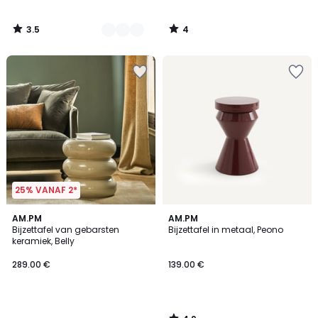
3.5
4
/
/
5
5
25% VANAF 2*
4.9
AM.PM
AM.PM
/ 5
Bijzettafel van gebarsten
Bijzettafel in metaal, Peono
keramiek, Belly
289.00 €
139.00 €