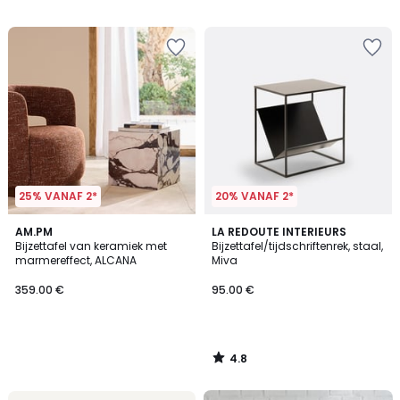
/
/
5
5
25% VANAF 2*
20% VANAF 2*
4.8
AM.PM
LA REDOUTE INTERIEURS
/ 5
Bijzettafel van keramiek met
Bijzettafel/tijdschriftenrek, staal,
marmereffect, ALCANA
Miva
359.00 €
95.00 €
4.8
/
5
FINAL