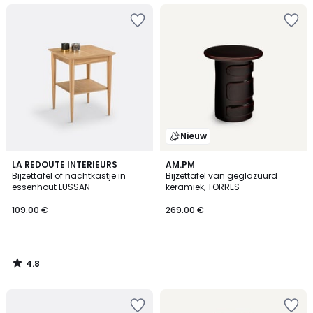
Nieuw
4.8
LA REDOUTE INTERIEURS
AM.PM
/ 5
Bijzettafel of nachtkastje in
Bijzettafel van geglazuurd
essenhout LUSSAN
keramiek, TORRES
109.00 €
269.00 €
4.8
/
5