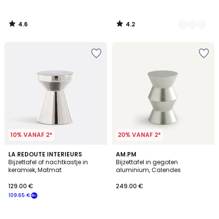
4.6
4.2
/
/
5
5
10% VANAF 2*
20% VANAF 2*
5
5
LA REDOUTE INTERIEURS
AM.PM
/
/
Bijzettafel of nachtkastje in
Bijzettafel in gegoten
5
5
keramiek, Matmat
aluminium, Calendes
129.00 €
249.00 €
109.65 €