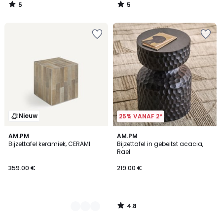
5
5
/
/
5
5
Nieuw
25% VANAF 2*
4.8
2
AM.PM
AM.PM
/ 5
Bijzettafel keramiek, CERAMI
Bijzettafel in gebeitst acacia,
Kleuren
Rael
359.00 €
219.00 €
4.8
/
5