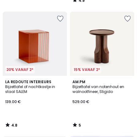
4.9
/
5
20% VANAF 2*
15% VANAF 2*
4.8
5
LA REDOUTE INTERIEURS
AM.PM
/ 5
/
Bijzettafel of nachtkastje in
Bijzettafel van notenhout en
5
staal SALEM
walnootfineer, Stigido
139.00 €
529.00 €
4.8
5
/
/
5
5