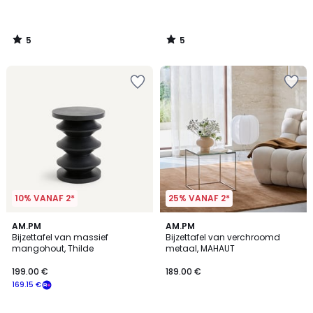
5
5
/
/
5
5
10% VANAF 2*
25% VANAF 2*
4.6
3
AM.PM
AM.PM
/ 5
Bijzettafel van massief
Bijzettafel van verchroomd
Kleuren
mangohout, Thilde
metaal, MAHAUT
199.00 €
189.00 €
169.15 €