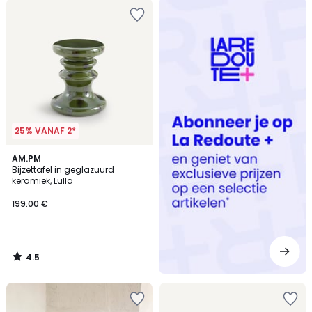
Redoute
+
25% VANAF 2*
4.5
AM.PM
/ 5
Bijzettafel in geglazuurd
keramiek, Lulla
199.00 €
4.5
/
5