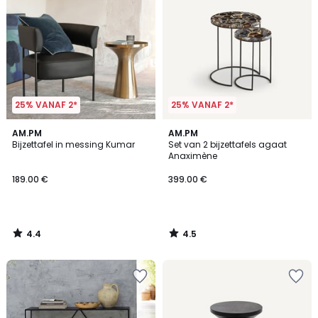
25% VANAF 2*
25% VANAF 2*
4.4
4.5
AM.PM
AM.PM
/ 5
/ 5
Bijzettafel in messing Kumar
Set van 2 bijzettafels agaat
Anaximène
189.00 €
399.00 €
4.4
4.5
/
/
5
5