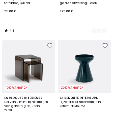
Kleuren
tafelblad, Quilda
gelakte afwerking, Talou
95.00 €
229.00 €
4.6
/
5
10% VANAF 2*
20% VANAF 2*
4.2
4.7
2
LA REDOUTE INTERIEURS
2
LA REDOUTE INTERIEURS
/ 5
/ 5
Set van 2 mimi bijzettafeltjes
Bijzettafel of nachtkastje in
Kleuren
Kleuren
van gehard glas, Joan
keramiek MATMAT
vanaf