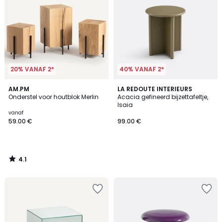
20% VANAF 2*
40% VANAF 2*
4.1
AM.PM
LA REDOUTE INTERIEURS
/ 5
Onderstel voor houtblok Merlin
Acacia gefineerd bijzettafeltje,
Isaia
vanaf
59.00 €
99.00 €
4.1
/
5