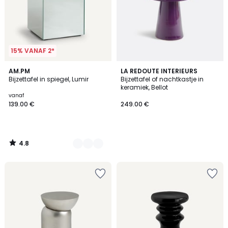
15% VANAF 2*
4.8
2
AM.PM
LA REDOUTE INTERIEURS
/ 5
Bijzettafel in spiegel, Lumir
Bijzettafel of nachtkastje in
Kleuren
keramiek, Bellot
vanaf
139.00 €
249.00 €
4.8
/
5