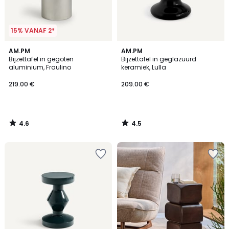
15% VANAF 2*
4.6
4.5
AM.PM
AM.PM
/ 5
/ 5
Bijzettafel in gegoten
Bijzettafel in geglazuurd
aluminium, Fraulino
keramiek, Lulla
219.00 €
209.00 €
4.6
4.5
/
/
5
5