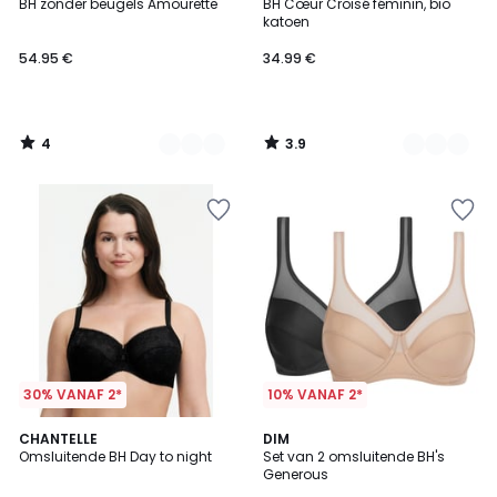
/
/ 5
BH zonder beugels Amourette
BH Cœur Croisé féminin, bio
Kleuren
Kleuren
5
katoen
54.95 €
34.99 €
4
3.9
/
/
5
5
30% VANAF 2*
10% VANAF 2*
5
4.6
CHANTELLE
3
DIM
/
/ 5
Omsluitende BH Day to night
Set van 2 omsluitende BH's
Kleuren
5
Generous