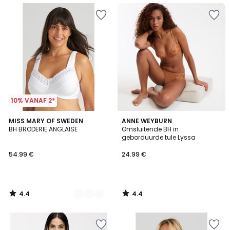
10% VANAF 2*
4.4
4.4
2
MISS MARY OF SWEDEN
ANNE WEYBURN
/ 5
/ 5
BH BRODERIE ANGLAISE
Omsluitende BH in
Kleuren
geborduurde tule Lyssa
54.99 €
24.99 €
4.4
4.4
/
/
5
5