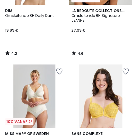
4.2
4.6
DIM
LA REDOUTE COLLECTIONS
/ 5
/ 5
Omsluitende BH Daily Kant
PLUS
Omsluitende BH Signature,
JEANNE
19.99 €
27.99 €
4.2
4.6
/
/
5
5
10% VANAF 2*
4
4.7
MISS MARY OF SWEDEN
3
SANS COMPLEXE