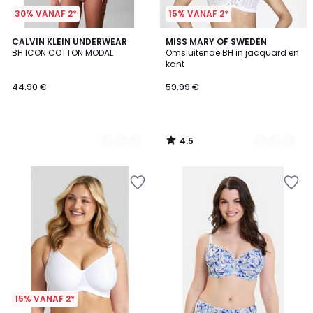
30% VANAF 2*
15% VANAF 2*
4.5
2
CALVIN KLEIN UNDERWEAR
6
MISS MARY OF SWEDEN
/ 5
BH ICON COTTON MODAL
Omsluitende BH in jacquard en
Kleuren
Kleuren
kant
44.90 €
59.99 €
4.5
/
5
15% VANAF 2*