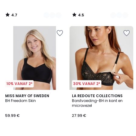
4.7
4.5
/
/
5
5
10% VANAF 2*
30% VANAF 2*
4.5
4.5
2
MISS MARY OF SWEDEN
LA REDOUTE COLLECTIONS
/ 5
/ 5
BH Freedom Skin
Borstvoeding-BH in kant en
Kleuren
microvezel
59.99 €
27.99 €