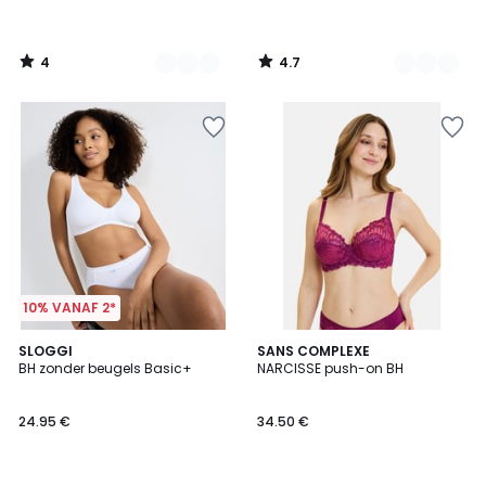
4
4.7
/
/
5
5
10% VANAF 2*
3.8
4.5
3
SLOGGI
SANS COMPLEXE
/ 5
/ 5
BH zonder beugels Basic+
NARCISSE push-on BH
Kleuren
24.95 €
34.50 €