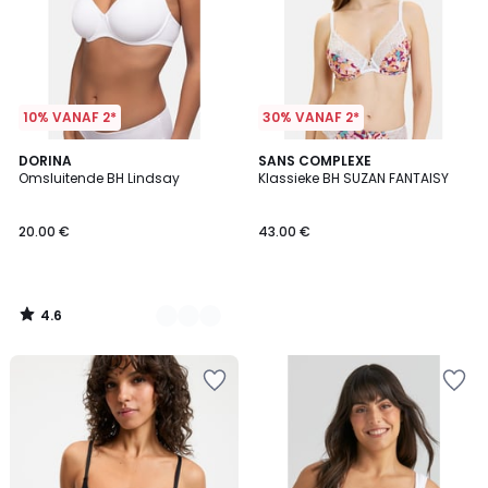
10% VANAF 2*
30% VANAF 2*
4.6
3
DORINA
SANS COMPLEXE
/ 5
Omsluitende BH Lindsay
Klassieke BH SUZAN FANTAISY
Kleuren
20.00 €
43.00 €
4.6
/
5