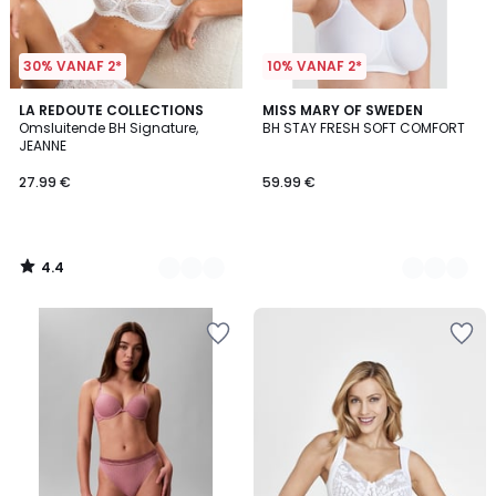
30% VANAF 2*
10% VANAF 2*
4.4
5
LA REDOUTE COLLECTIONS
3
MISS MARY OF SWEDEN
/ 5
Omsluitende BH Signature,
BH STAY FRESH SOFT COMFORT
Kleuren
Kleuren
JEANNE
27.99 €
59.99 €
4.4
/
5