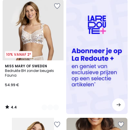
Redoute
+
10% VANAF 2*
4.4
2
MISS MARY OF SWEDEN
/ 5
Bedrukte BH zonder beugels
Kleuren
Fauna
54.99 €
4.4
/
5