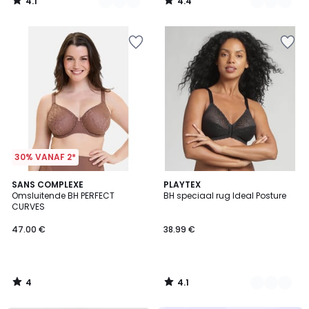
4.1
4.4
/
/
5
5
30% VANAF 2*
4
4.1
SANS COMPLEXE
3
PLAYTEX
/
/ 5
Omsluitende BH PERFECT
BH speciaal rug Ideal Posture
Kleuren
5
CURVES
47.00 €
38.99 €
4
4.1
/
/
5
5