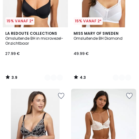
15% VANAF 2*
15% VANAF 2*
3.9
4.3
3
LA REDOUTE COLLECTIONS
3
MISS MARY OF SWEDEN
/ 5
/ 5
Omsluitende BH in microvezel-
Omsluitende BH Diamond
Kleuren
Kleuren
Onzichtbaar
27.99 €
49.99 €
3.9
4.3
/
/
5
5