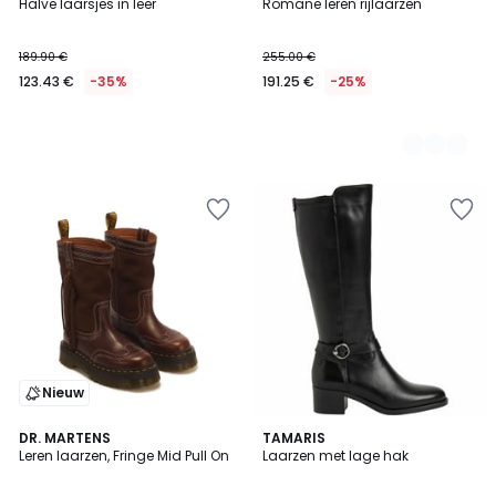
Halve laarsjes in leer
Romane leren rijlaarzen
Kleuren
189.90 €
255.00 €
123.43 €
-35%
191.25 €
-25%
Nieuw
5
DR. MARTENS
TAMARIS
/
Leren laarzen, Fringe Mid Pull On
Laarzen met lage hak
5