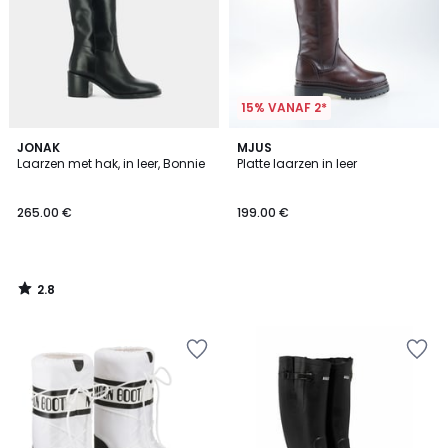
15% VANAF 2*
2.8
JONAK
MJUS
/ 5
Laarzen met hak, in leer, Bonnie
Platte laarzen in leer
265.00 €
199.00 €
2.8
/
5