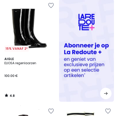
Redoute
+
15% VANAF 2*
4.8
AIGLE
/ 5
ELIOSA regenlaarzen
100.00 €
4.8
/
5