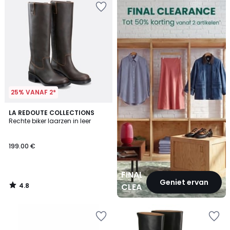
CLEARANCE
25% VANAF 2*
4.8
LA REDOUTE COLLECTIONS
/ 5
Rechte biker laarzen in leer
199.00 €
FINAL
Geniet ervan
4.8
CLEARANCE
/
5