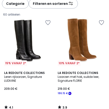
à
à
Categorie
Filteren en sorteren
gauche
droite
60 artikelen
15% VANAF 2*
10% VANAF 2*
4.1
3.9
LA REDOUTE COLLECTIONS
LA REDOUTE COLLECTIONS
/ 5
/ 5
Leren rijlaarzen, Signature
Laarzen met hak, suède leer,
LUDIVINE
Signature FLORIE
209.00
209.00 €
219.00 €
€.
186.15 €
4.1
3.9