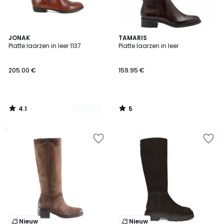
4.1
5
2
JONAK
TAMARIS
/ 5
/
Platte laarzen in leer 1137
Platte laarzen in leer
Kleuren
5
205.00 €
159.95 €
4.1
5
/
/
5
5
Nieuw
Nieuw