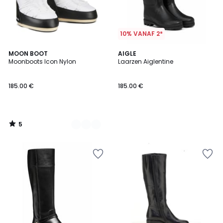
10% VANAF 2*
5
4
MOON BOOT
AIGLE
/
Moonboots Icon Nylon
Laarzen Aiglentine
Kleuren
5
185.00 €
185.00 €
5
/
5