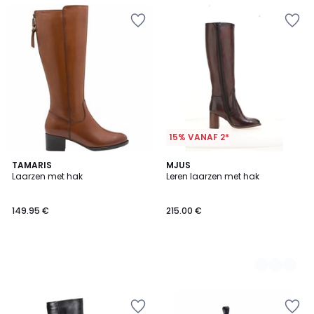
15% VANAF 2*
TAMARIS
2
MJUS
Laarzen met hak
Leren laarzen met hak
Kleuren
149.95 €
215.00 €