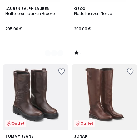
5
2
LAUREN RALPH LAUREN
GEOX
/
Platte leren laarzen Brooke
Platte laarzen Norize
Kleuren
5
295.00 €
200.00 €
5
/
5
Outlet
Outlet
TOMMY JEANS
2
JONAK