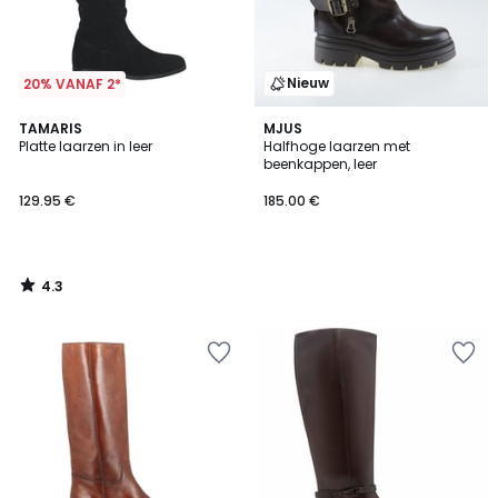
Nieuw
20% VANAF 2*
4.3
TAMARIS
MJUS
/ 5
Platte laarzen in leer
Halfhoge laarzen met
beenkappen, leer
129.95 €
185.00 €
4.3
/
5