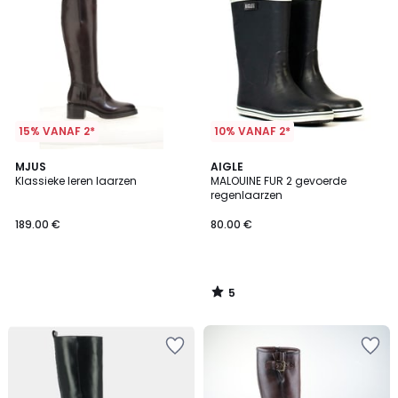
15% VANAF 2*
10% VANAF 2*
5
MJUS
AIGLE
/
Klassieke leren laarzen
MALOUINE FUR 2 gevoerde
5
regenlaarzen
189.00 €
80.00 €
5
/
5