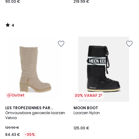
90.00 €
219.99 €
4
/
5
Outlet
30% VANAF 2*
4.8
LES TROPEZIENNES PAR
MOON BOOT
/ 5
M.BELARBI
Omvouwbare gevoerde laarzen
Laarzen Nylon
Velvia
129.90 €
125.00 €
84.43 €
-35%