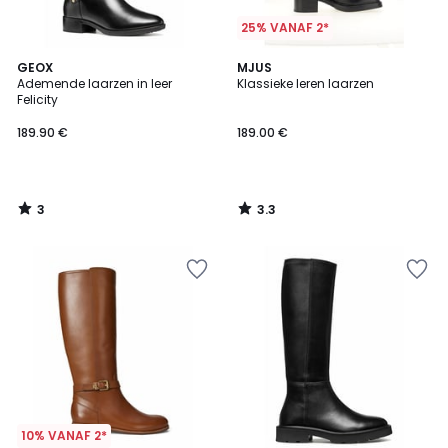
25% VANAF 2*
3
3.3
GEOX
MJUS
/
/ 5
Ademende laarzen in leer
Klassieke leren laarzen
5
Felicity
189.90 €
189.00 €
3
3.3
/
/
5
5
10% VANAF 2*