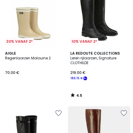
30% VANAF 2*
10% VANAF 2*
4.5
AIGLE
LA REDOUTE COLLECTIONS
/ 5
Regenlaarzen Malouine 2
Leren rijlaarzen, Signature
CLOTHILDE
70.00 €
219.00 €
186.15 €
4.5
/
5