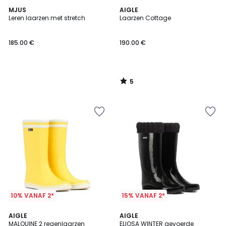
5
MJUS
AIGLE
/
Leren laarzen met stretch
Laarzen Cottage
5
185.00 €
190.00 €
5
/
5
10% VANAF 2*
15% VANAF 2*
4.6
3.5
2
AIGLE
AIGLE
/ 5
/ 5
MALOUINE 2 regenlaarzen
ELIOSA WINTER gevoerde