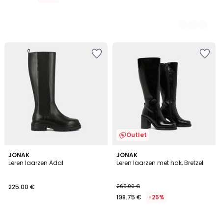
Outlet
5
5
JONAK
JONAK
/
/
Leren laarzen Adal
Leren laarzen met hak, Bretzel
5
5
225.00 €
265.00 €
198.75 €
-25%