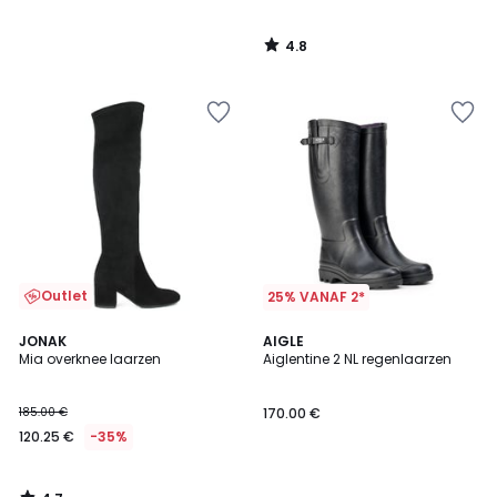
4.8
/
5
Outlet
25% VANAF 2*
4.7
JONAK
AIGLE
/ 5
Mia overknee laarzen
Aiglentine 2 NL regenlaarzen
185.00 €
170.00 €
120.25 €
-35%