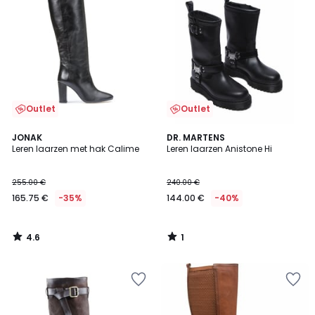
Outlet
Outlet
4.6
1
JONAK
DR. MARTENS
/ 5
/
Leren laarzen met hak Calime
Leren laarzen Anistone Hi
5
255.00 €
240.00 €
165.75 €
-35%
144.00 €
-40%
4.6
1
/
/
5
5