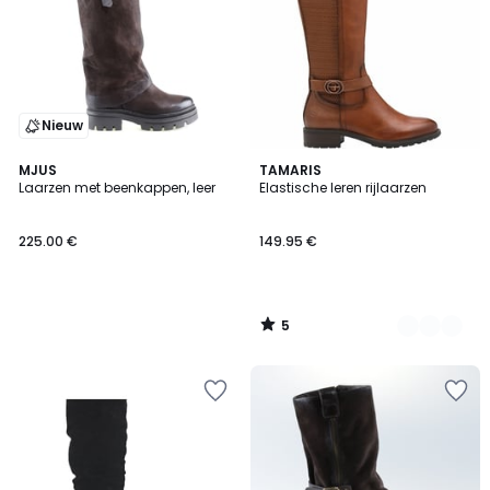
Nieuw
5
MJUS
2
TAMARIS
/
Laarzen met beenkappen, leer
Elastische leren rijlaarzen
Kleuren
5
225.00 €
149.95 €
5
/
5