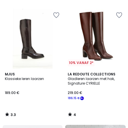
/
/
5
5
10% VANAF 2*
3.3
4
MJUS
LA REDOUTE COLLECTIONS
/ 5
/
Klassieke leren laarzen
Gladleren laarzen met hak,
5
Signature CYRIELLE
189.00 €
219.00 €
186.15 €
3.3
4
/
/
5
5
FINAL