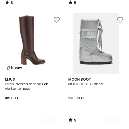
5
5
/
/
5
5
Nieuw
5
2
MJUS
2
MOON BOOT
/
Leren laarzen met hak en
MOON BOOT Glance
Kleuren
Kleuren
5
vierkante neus
189.00 €
220.00 €
5
/
5