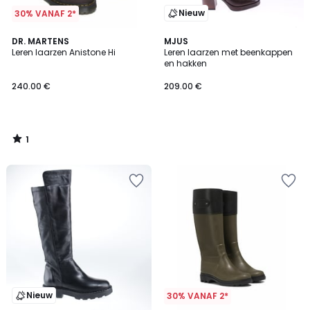
Nieuw
30% VANAF 2*
1
DR. MARTENS
MJUS
/
Leren laarzen Anistone Hi
Leren laarzen met beenkappen
5
en hakken
240.00 €
209.00 €
1
/
5
Nieuw
30% VANAF 2*