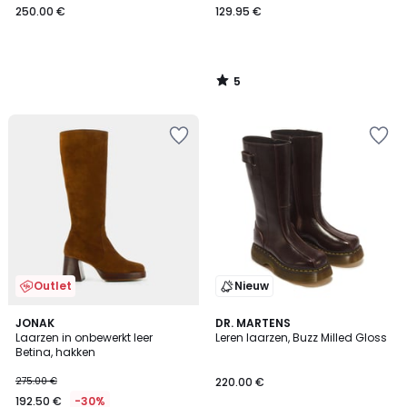
250.00 €
129.95 €
5
/
5
Outlet
Nieuw
JONAK
2
DR. MARTENS
Laarzen in onbewerkt leer
Leren laarzen, Buzz Milled Gloss
Kleuren
Betina, hakken
275.00 €
220.00 €
192.50 €
-30%