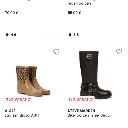
Kleuren
regenlaarzen
70.00 €
115.00 €
4.6
3.5
/
/
5
5
30% VANAF 2*
15% VANAF 2*
4
AIGLE
STEVE MADDEN
/
Laarzen Eliosa Bottil
Bikerlaarzen in leer Beau
5