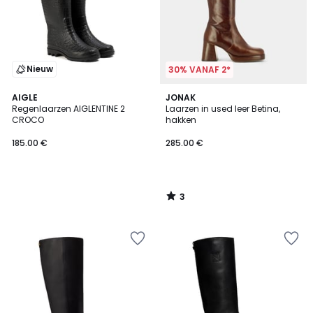
Nieuw
30% VANAF 2*
3
AIGLE
JONAK
/
Regenlaarzen AIGLENTINE 2
Laarzen in used leer Betina,
5
CROCO
hakken
185.00 €
285.00 €
3
/
5