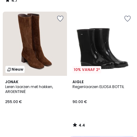
4.7
/
5
Nieuw
10% VANAF 2*
4.4
JONAK
AIGLE
/ 5
Leren laarzen met hakken,
Regenlaarzen ELIOSA BOTTIL
ARGENTINIË
255.00 €
90.00 €
4.4
/
5