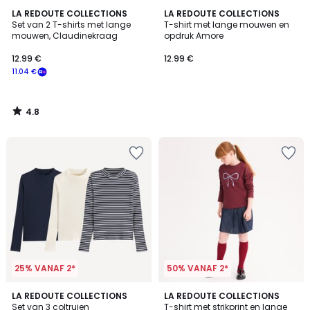
4.8
LA REDOUTE COLLECTIONS
LA REDOUTE COLLECTIONS
/ 5
Set van 2 T-shirts met lange
T-shirt met lange mouwen en
mouwen, Claudinekraag
opdruk Amore
12.99 €
12.99 €
11.04 €
4.8
/
5
25% VANAF 2*
50% VANAF 2*
4.7
4.8
LA REDOUTE COLLECTIONS
LA REDOUTE COLLECTIONS
/ 5
/ 5
Set van 3 coltruien
T-shirt met strikprint en lange