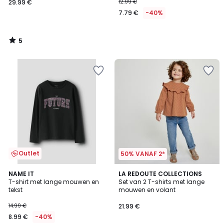
29.99 €
12.99 €
7.79 €
-40%
5
/
5
Outlet
50% VANAF 2*
5
5
NAME IT
LA REDOUTE COLLECTIONS
/
/
T-shirt met lange mouwen en
Set van 2 T-shirts met lange
5
5
tekst
mouwen en volant
14.99 €
21.99 €
8.99 €
-40%