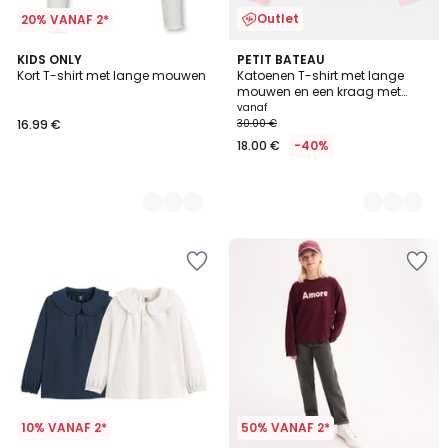
Outlet
20% VANAF 2*
2
KIDS ONLY
2
PETIT BATEAU
Kort T-shirt met lange mouwen
Katoenen T-shirt met lange
Kleuren
Kleuren
mouwen en een kraag met
ruches
vanaf
16.99 €
30.00 €
18.00 €
-40%
10% VANAF 2*
50% VANAF 2*