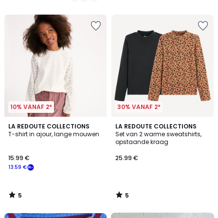
10% VANAF 2*
30% VANAF 2*
5
5
LA REDOUTE COLLECTIONS
LA REDOUTE COLLECTIONS
/
/
T-shirt in ajour, lange mouwen
Set van 2 warme sweatshirts,
5
5
opstaande kraag
15.99 €
25.99 €
13.59 €
5
5
/
/
5
5
FINAL