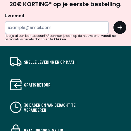
20€ KORTING* op je eerste bestelling.
zoek
naar
Uw email
inspiratie
OK
en
!
verrassingen?
Heb je al een klantaccount? Abonneer je dan op de nieuwsbrief vanuit uw
persoonlijke ruimte door
hier te klikken
SNELLE LEVERING EN OP MAAT !
GRATIS RETOUR
30 DAGEN OM VAN GEDACHT TE
VERANDEREN
BETALING 100% VEILIG