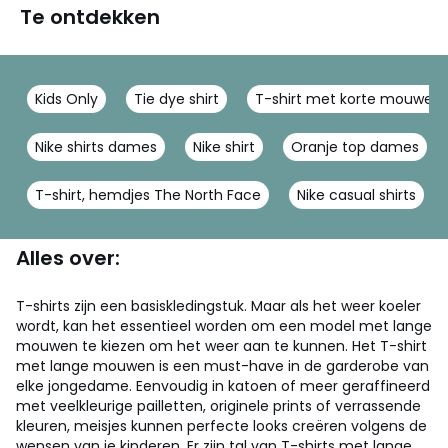
Te ontdekken
Kids Only
Tie dye shirt
T-shirt met korte mouwen 
Nike shirts dames
Nike shirt
Oranje top dames
T-shirt, hemdjes The North Face
Nike casual shirts
Alles over:
T-shirts zijn een basiskledingstuk. Maar als het weer koeler
wordt, kan het essentieel worden om een model met lange
mouwen te kiezen om het weer aan te kunnen. Het T-shirt
met lange mouwen is een must-have in de garderobe van
elke jongedame. Eenvoudig in katoen of meer geraffineerd
met veelkleurige pailletten, originele prints of verrassende
kleuren, meisjes kunnen perfecte looks creëren volgens de
wensen van je kinderen. Er zijn tal van T-shirts met lange