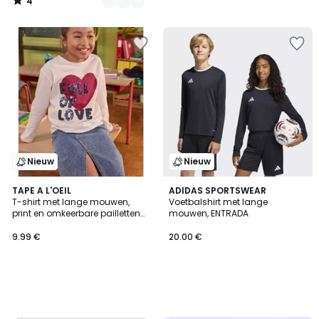
4
/
5
Nieuw
Nieuw
TAPE A L'OEIL
ADIDAS SPORTSWEAR
T-shirt met lange mouwen,
Voetbalshirt met lange
print en omkeerbare pailletten
mouwen, ENTRADA
vooraan
9.99 €
20.00 €