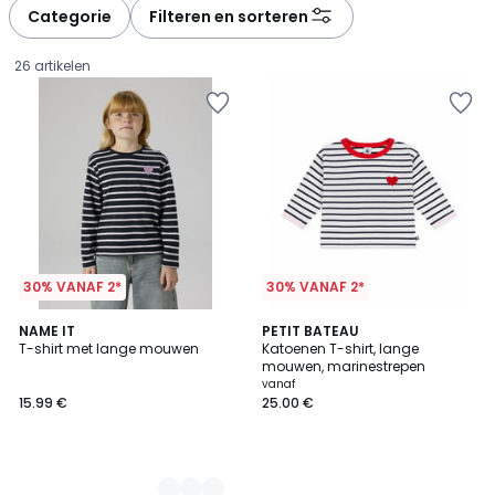
Categorie
Filteren en sorteren
26 artikelen
30% VANAF 2*
30% VANAF 2*
2
NAME IT
PETIT BATEAU
T-shirt met lange mouwen
Katoenen T-shirt, lange
Kleuren
mouwen, marinestrepen
15.99
vanaf
15.99 €
25.00 €
€.