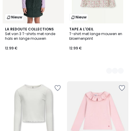
Nieuw
Nieuw
LA REDOUTE COLLECTIONS
2
TAPE A L'OEIL
Set van 3 T-shirts met ronde
T-shirt met lange mouwen en
Kleuren
hals en lange mouwen
bloemenprint
12.99 €
12.99 €