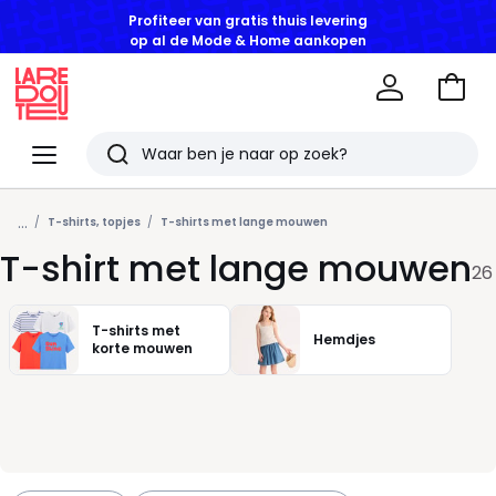
Profiteer van gratis thuis levering
op al de Mode & Home aankopen
Naar
het
La
winke
Redoute
Menu
Zoeken
Laatst
...
bekeken
T-shirts, topjes
T-shirts met lange mouwen
T-shirt met lange mouwen
artikelen
26
T-shirts met
Hemdjes
korte mouwen