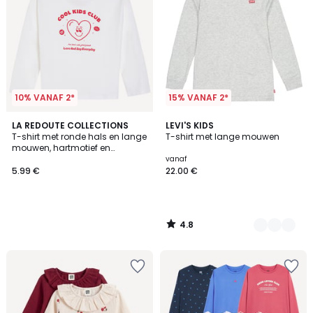
10% VANAF 2*
15% VANAF 2*
4.8
LA REDOUTE COLLECTIONS
4
LEVI'S KIDS
/ 5
T-shirt met ronde hals en lange
T-shirt met lange mouwen
Kleuren
mouwen, hartmotief en
boodschap
vanaf
5.99 €
22.00 €
4.8
/
5