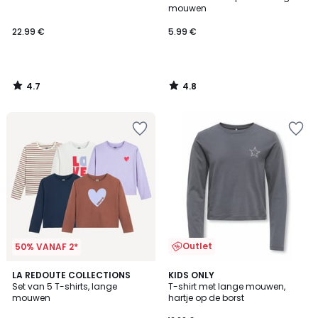
mouwen
22.99 €
5.99 €
4.7
4.8
/
/
5
5
Outlet
50% VANAF 2*
5
LA REDOUTE COLLECTIONS
KIDS ONLY
/
Set van 5 T-shirts, lange
T-shirt met lange mouwen,
5
mouwen
hartje op de borst