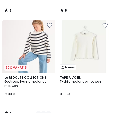
5
5
/
/
5
5
Nieuw
50% VANAF 2*
4
2
LA REDOUTE COLLECTIONS
TAPE A L'OEIL
/
Gestreept T-shirt met lange
T-shirt met lange mouwen
Kleuren
5
mouwen
12.99 €
9.99 €