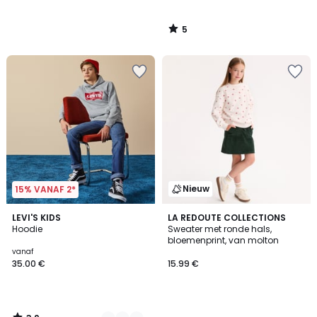
5
/
5
Nieuw
15% VANAF 2*
3.9
3
LEVI'S KIDS
LA REDOUTE COLLECTIONS
/ 5
Hoodie
Sweater met ronde hals,
Kleuren
bloemenprint, van molton
vanaf
35.00 €
15.99 €