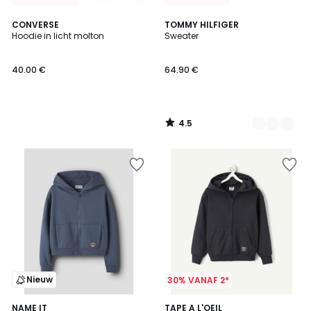
4.5
CONVERSE
2
TOMMY HILFIGER
/ 5
Hoodie in licht molton
Sweater
Kleuren
40.00 €
64.90 €
4.5
/
5
Nieuw
30% VANAF 2*
NAME IT
TAPE A L'OEIL