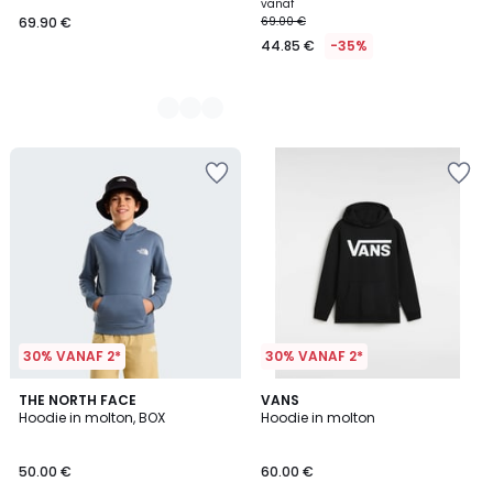
vanaf
69.90 €
69.00 €
44.85 €
-35%
30% VANAF 2*
30% VANAF 2*
1
THE NORTH FACE
2
VANS
/
Hoodie in molton, BOX
Hoodie in molton
Kleuren
5
50.00 €
60.00 €