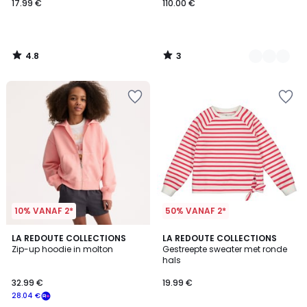
17.99 €
110.00 €
4.8
3
/
/
5
5
10% VANAF 2*
50% VANAF 2*
5
LA REDOUTE COLLECTIONS
LA REDOUTE COLLECTIONS
/
Zip-up hoodie in molton
Gestreepte sweater met ronde
5
hals
32.99 €
19.99 €
28.04 €