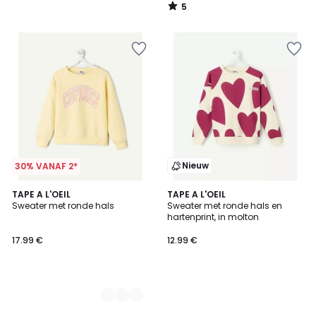
5
/
5
Nieuw
30% VANAF 2*
2
TAPE A L'OEIL
TAPE A L'OEIL
Sweater met ronde hals
Sweater met ronde hals en
Kleuren
hartenprint, in molton
17.99 €
12.99 €