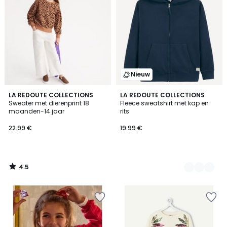
Nieuw
4.5
LA REDOUTE COLLECTIONS
4
LA REDOUTE COLLECTIONS
/ 5
Sweater met dierenprint 18
Fleece sweatshirt met kap en
Kleuren
maanden-14 jaar
rits
22.99 €
19.99 €
4.5
/
5