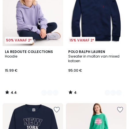
50% VANAF 2*
15% VANAF 2*
4.4
4
2
LA REDOUTE COLLECTIONS
3
POLO RALPH LAUREN
/ 5
/
Hoodie
Sweater in molton van mixed
Kleuren
Kleuren
5
katoen
15.99 €
95.00 €
4.4
4
/
/
5
5