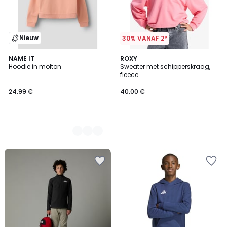
Nieuw
30% VANAF 2*
2
NAME IT
ROXY
Hoodie in molton
Sweater met schipperskraag,
Kleuren
fleece
24.99 €
40.00 €