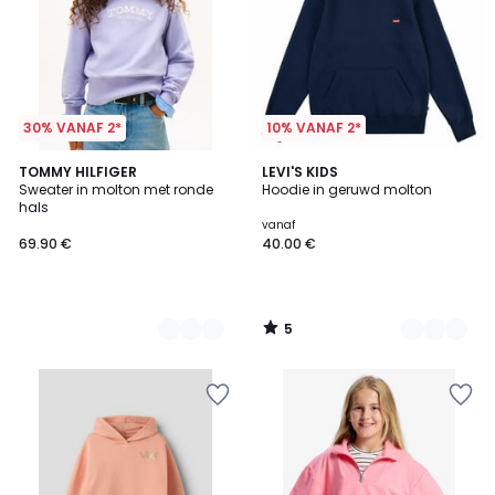
30% VANAF 2*
10% VANAF 2*
5
2
TOMMY HILFIGER
4
LEVI'S KIDS
/
Sweater in molton met ronde
Hoodie in geruwd molton
Kleuren
Kleuren
5
hals
vanaf
69.90 €
40.00 €
5
/
5