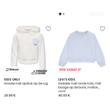
1
/
5
Nieuw
30% VANAF 2*
2
KIDS ONLY
LEVI'S KIDS
Hoodie met opdruk op de rug
Sweater met ronde hals, met
Kleuren
badge op de borst, molton,
BATWING
vanaf
29.99 €
40.00 €