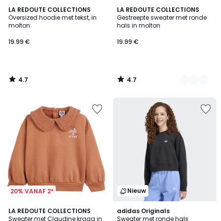
4.7
4.7
LA REDOUTE COLLECTIONS
2
LA REDOUTE COLLECTIONS
/ 5
/ 5
Oversized hoodie met tekst, in
Gestreepte sweater met ronde
Kleuren
molton
hals in molton
19.99 €
19.99 €
4.7
4.7
/
/
5
5
Nieuw
20% VANAF 2*
4.8
LA REDOUTE COLLECTIONS
adidas Originals
/ 5
Sweater met Claudine kraag in
Sweater met ronde hals