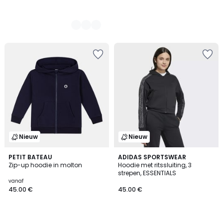
Nieuw
Nieuw
5
PETIT BATEAU
ADIDAS SPORTSWEAR
/
Zip-up hoodie in molton
Hoodie met ritssluiting, 3
5
strepen, ESSENTIALS
vanaf
45.00 €
45.00 €