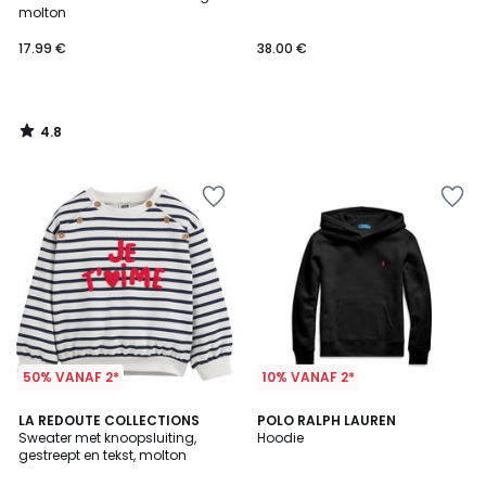
molton
17.99 €
38.00 €
4.8
/
5
50% VANAF 2*
10% VANAF 2*
4.8
3
LA REDOUTE COLLECTIONS
4
POLO RALPH LAUREN
/ 5
/
Sweater met knoopsluiting,
Hoodie
Kleuren
5
gestreept en tekst, molton