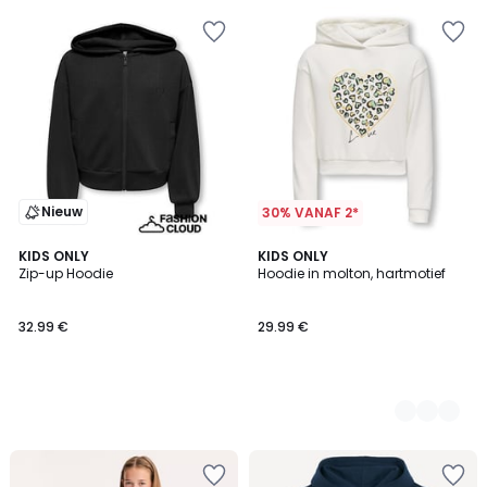
Nieuw
30% VANAF 2*
KIDS ONLY
2
KIDS ONLY
Zip-up Hoodie
Hoodie in molton, hartmotief
Kleuren
32.99 €
29.99 €