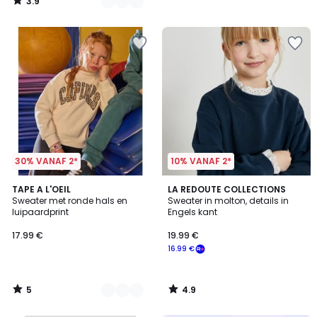
3.9
/
5
30% VANAF 2*
10% VANAF 2*
5
4.9
2
TAPE A L'OEIL
LA REDOUTE COLLECTIONS
/
/ 5
Sweater met ronde hals en
Sweater in molton, details in
Kleuren
5
luipaardprint
Engels kant
17.99 €
19.99 €
16.99 €
5
4.9
/
/
5
5