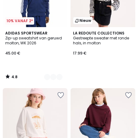
Nieuw
10% VANAF 2*
4.8
2
ADIDAS SPORTSWEAR
LA REDOUTE COLLECTIONS
/ 5
Zip-up sweatshirt van geruwd
Gestreepte sweater met ronde
Kleuren
molton, WK 2026
hals, in molton
45.00 €
17.99 €
4.8
/
5