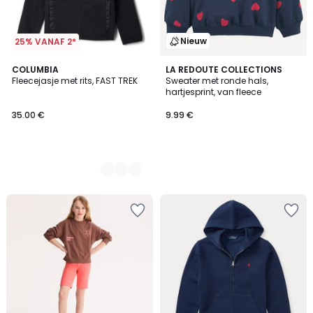
Nieuw
25% VANAF 2*
3
COLUMBIA
LA REDOUTE COLLECTIONS
Fleecejasje met rits, FAST TREK
Sweater met ronde hals,
Kleuren
hartjesprint, van fleece
35.00 €
9.99 €