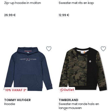
Zip-up hoodie in molton
Sweater met rits en kap
26.99 €
12.99 €
Outlet
10% VANAF 2*
2
TOMMY HILFIGER
TIMBERLAND
Hoodie
Sweater met ronde hals en
Kleuren
lange mouwen