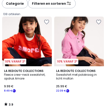
Categorie
Filteren en sorteren
138 artikelen
10% VANAF 2*
10% VANAF 2*
3.9
LA REDOUTE COLLECTIONS
LA REDOUTE COLLECTIONS
/ 5
Fleece crew-neck sweatshirt,
Sweatshirt met polokraag in
opdruk Amore
licht molton
9.99
9.99 €
25.99 €
€
8.49 €
22.09 €
Schrijf
je
in
3.9