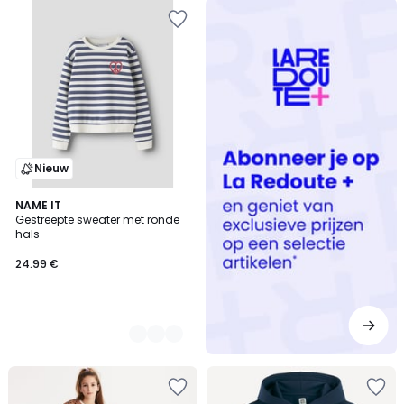
Redoute
+
Nieuw
2
NAME IT
Gestreepte sweater met ronde
Kleuren
hals
24.99 €