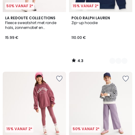
50% VANAF 2*
15% VANAF 2*
4.3
LA REDOUTE COLLECTIONS
2
POLO RALPH LAUREN
/ 5
Fleece sweatshirt met ronde
Zip-up hoodie
Kleuren
hals, zonnemotief en
boodschap
15.99 €
110.00 €
4.3
/
5
15% VANAF 2*
50% VANAF 2*