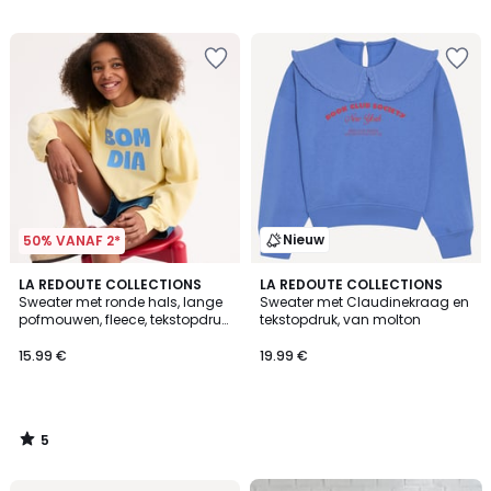
voor
/
5
ons
programma
om
in
plaats
daarvan
te
betalen
8.49
€.
Nieuw
50% VANAF 2*
5
LA REDOUTE COLLECTIONS
LA REDOUTE COLLECTIONS
/
Sweater met ronde hals, lange
Sweater met Claudinekraag en
5
pofmouwen, fleece, tekstopdruk
tekstopdruk, van molton
op voorkant
15.99 €
19.99 €
5
/
5
FINAL