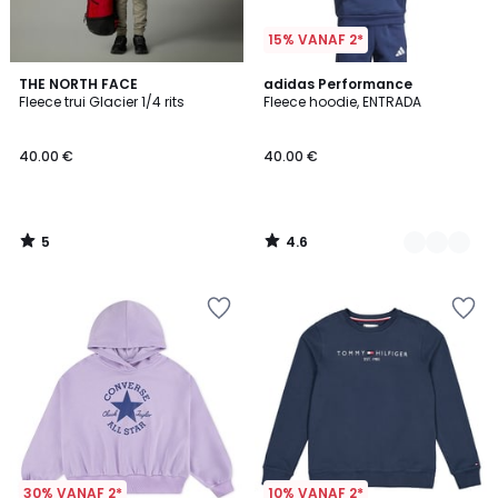
15% VANAF 2*
5
4.6
THE NORTH FACE
4
adidas Performance
/
/ 5
Fleece trui Glacier 1/4 rits
Fleece hoodie, ENTRADA
Kleuren
5
40.00 €
40.00 €
5
4.6
/
/
5
5
30% VANAF 2*
10% VANAF 2*