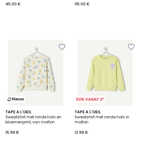
45.00 €
115.00 €
Nieuw
30% VANAF 2*
2
TAPE A L'OEIL
TAPE A L'OEIL
Sweatshirt met ronde hals en
Sweatshirt met ronde hals in
Kleuren
bloemenprint, van molton
molton
15.99 €
12.99 €