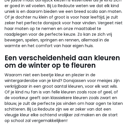
De juiste maat donsjack kiezen is essentieel als je kind zich
er goed in wil voelen. Bij La Redoute weten we dat elk kind
uniek is en daarom bieden we een breed scala aan maten.
Of je dochter nu klein of groot is voor haar leeftijd, je zult
zeker het perfecte donsjack voor haar vinden. Vergeet niet
haar maten op te nemen en onze maattabel te
raadplegen voor de perfecte keuze. Zo kan ze zich vrij
bewegen, spelen, springen en rennen, allemaal in de
warmte en het comfort van haar eigen huis.
Een verscheidenheid aan kleuren
om de winter op te fleuren
Waarom niet een beetje kleur en plezier in de
wintergarderobe van je kind? Donsjassen voor meisjes zijn
verkrijgbaar in een groot aantal kleuren, voor elk wat wils.
Of je kind nu fan is van felle kleuren zoals roze of geel, of
de voorkeur geeft aan klassiekere kleuren zoals zwart en
blauw, je zult de perfecte jas vinden om haar ogen te laten
schitteren. Bij La Redoute zijn we er zeker van dat een
vleugje kleur elke ochtend vrolijker zal maken en de start
op school zal vergemakkelijken!