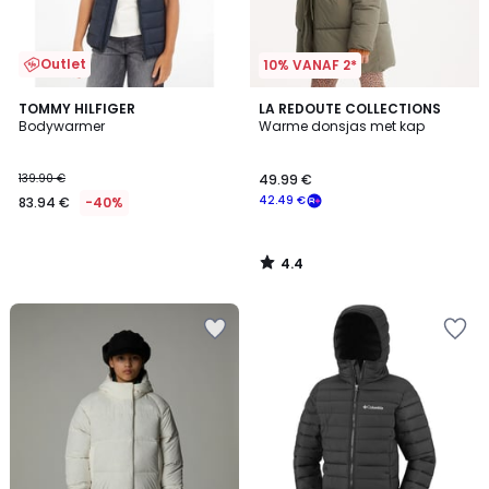
Outlet
10% VANAF 2*
4.4
TOMMY HILFIGER
LA REDOUTE COLLECTIONS
/ 5
Bodywarmer
Warme donsjas met kap
139.90 €
49.99 €
42.49 €
83.94 €
-40%
4.4
/
5