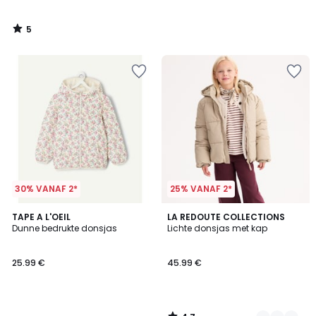
5
/
5
30% VANAF 2*
25% VANAF 2*
4.7
TAPE A L'OEIL
4
LA REDOUTE COLLECTIONS
/ 5
Dunne bedrukte donsjas
Lichte donsjas met kap
Kleuren
25.99 €
45.99 €