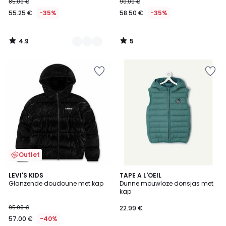
85.00 €
90.00 €
55.25 €
-35%
58.50 €
-35%
4.9
5
/
/
5
5
Outlet
5
LEVI'S KIDS
TAPE A L'OEIL
/
Glanzende doudoune met kap
Dunne mouwloze donsjas met
5
kap
95.00 €
22.99 €
57.00 €
-40%