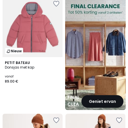
CLEARANCE
Nieuw
PETIT BATEAU
Donsjas met kap
vanaf
89.00 €
FINAL
Geniet ervan
CLEARANCE