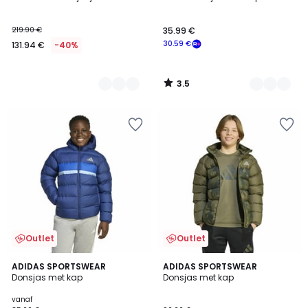
Kleuren
Kleuren
219.90 €
35.99 €
30.59 €
131.94 €
-40%
3.5
/
5
Outlet
Outlet
4.9
5
2
ADIDAS SPORTSWEAR
ADIDAS SPORTSWEAR
/ 5
/
Donsjas met kap
Donsjas met kap
Kleuren
5
vanaf