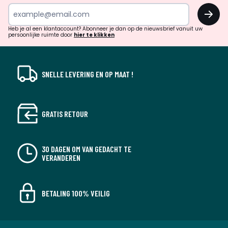
inspiratie
OK
en
!
verrassingen?
Heb je al een klantaccount? Abonneer je dan op de nieuwsbrief vanuit uw
persoonlijke ruimte door
hier te klikken
SNELLE LEVERING EN OP MAAT !
GRATIS RETOUR
30 DAGEN OM VAN GEDACHT TE
VERANDEREN
BETALING 100% VEILIG