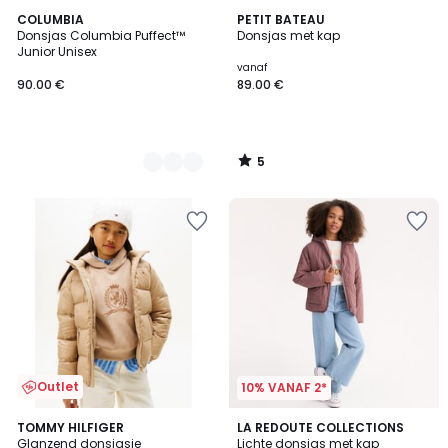
5
3
COLUMBIA
PETIT BATEAU
/
Donsjas Columbia Puffect™
Donsjas met kap
Kleuren
5
Junior Unisex
vanaf
90.00 €
89.00 €
5
/
5
Outlet
10% VANAF 2*
3.5
2
TOMMY HILFIGER
3
LA REDOUTE COLLECTIONS
/ 5
Glanzend donsjasje
Lichte donsjas met kap