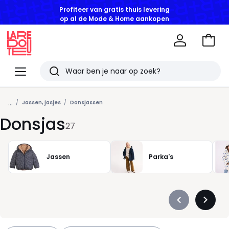
Profiteer van gratis thuis levering
op al de Mode & Home aankopen
Naar
het
La
winke
Redoute
Menu
Zoeken
Laatst
...
bekeken
Jassen, jasjes
Donsjassen
Donsjas
artikelen
27
Jassen
Parka's
Précédent
Suivan
-
-
défiler
défiler