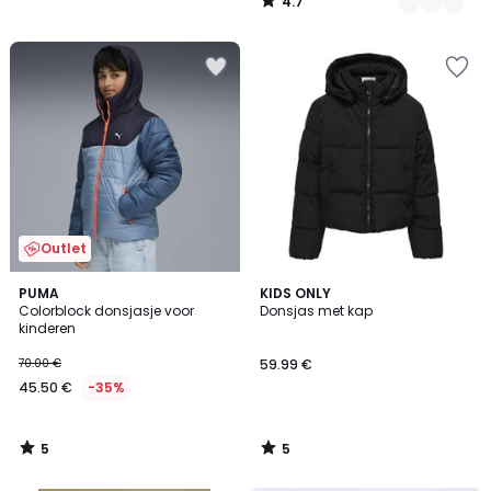
4.7
/
5
Outlet
5
5
PUMA
KIDS ONLY
/
/
Colorblock donsjasje voor
Donsjas met kap
5
5
kinderen
70.00 €
59.99 €
45.50 €
-35%
5
5
/
/
5
5