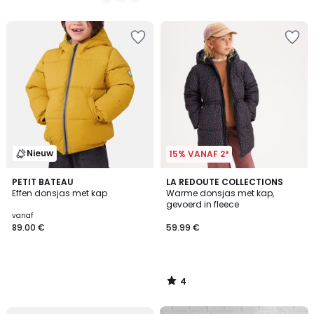
/
/
5
5
Nieuw
15% VANAF 2*
4
PETIT BATEAU
LA REDOUTE COLLECTIONS
/
Effen donsjas met kap
Warme donsjas met kap,
5
gevoerd in fleece
vanaf
89.00 €
59.99 €
4
/
5
FINAL