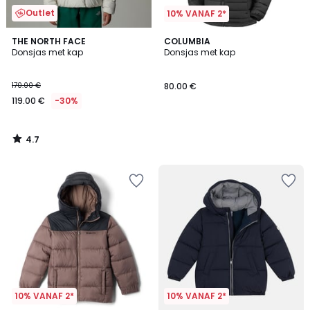
Outlet
10% VANAF 2*
4.7
THE NORTH FACE
COLUMBIA
/ 5
Donsjas met kap
Donsjas met kap
170.00 €
80.00 €
119.00 €
-30%
4.7
/
5
10% VANAF 2*
10% VANAF 2*