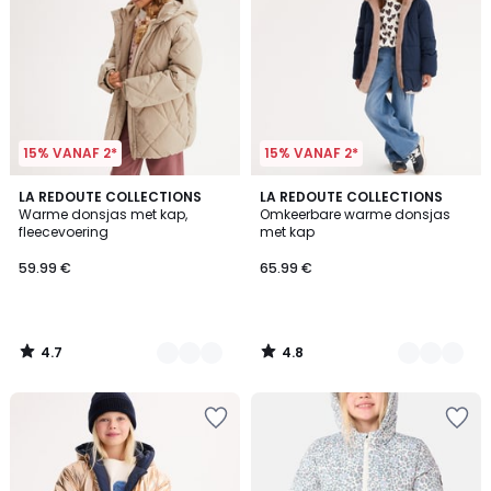
15% VANAF 2*
15% VANAF 2*
4.7
4.8
2
LA REDOUTE COLLECTIONS
2
LA REDOUTE COLLECTIONS
/ 5
/ 5
Warme donsjas met kap,
Omkeerbare warme donsjas
Kleuren
Kleuren
fleecevoering
met kap
59.99 €
65.99 €
4.7
4.8
/
/
5
5