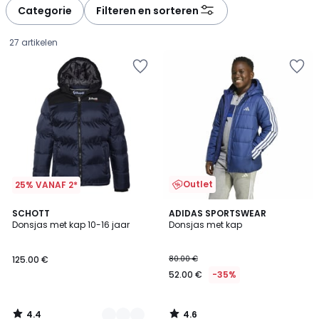
à
à
Categorie
Filteren en sorteren
gauche
droite
27 artikelen
Outlet
25% VANAF 2*
4.4
4.6
2
SCHOTT
ADIDAS SPORTSWEAR
/ 5
/ 5
Donsjas met kap 10-16 jaar
Donsjas met kap
Kleuren
125.00
125.00 €
80.00 €
€.
52.00 €
-35%
4.4
4.6