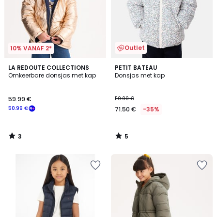
Outlet
10% VANAF 2*
3
5
LA REDOUTE COLLECTIONS
PETIT BATEAU
/
/
Omkeerbare donsjas met kap
Donsjas met kap
5
5
59.99 €
110.00 €
50.99 €
71.50 €
-35%
3
5
/
/
5
5