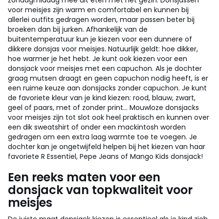
zondagmiddag mee uit eten met het gezin. Donsjassen
voor meisjes zijn warm en comfortabel en kunnen bij
allerlei outfits gedragen worden, maar passen beter bij
broeken dan bij jurken. Afhankelijk van de
buitentemperatuur kun je kiezen voor een dunnere of
dikkere donsjas voor meisjes. Natuurlijk geldt: hoe dikker,
hoe warmer je het hebt. Je kunt ook kiezen voor een
donsjack voor meisjes met een capuchon. Als je dochter
graag mutsen draagt en geen capuchon nodig heeft, is er
een ruime keuze aan donsjacks zonder capuchon. Je kunt
de favoriete kleur van je kind kiezen: rood, blauw, zwart,
geel of paars, met of zonder print... Mouwloze donsjacks
voor meisjes zijn tot slot ook heel praktisch en kunnen over
een dik sweatshirt of onder een mackintosh worden
gedragen om een extra laag warmte toe te voegen. Je
dochter kan je ongetwijfeld helpen bij het kiezen van haar
favoriete R Essentiel, Pepe Jeans of Mango Kids donsjack!
Een reeks maten voor een
donsjack van topkwaliteit voor
meisjes