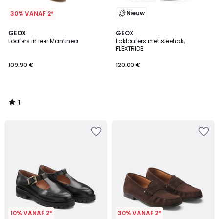
Nieuw
30% VANAF 2*
1
GEOX
GEOX
/
Loafers in leer Mantinea
Lakloafers met sleehak,
5
FLEXTRIDE
109.90 €
120.00 €
1
/
5
10% VANAF 2*
30% VANAF 2*