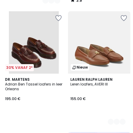
3.9
/
5
Nieuw
30% VANAF 2*
DR. MARTENS
2
LAUREN RALPH LAUREN
Adrian Ben Tassel loafers in leer
Leren loafers, AVERI III
Kleuren
Orleans
195.00 €
155.00 €