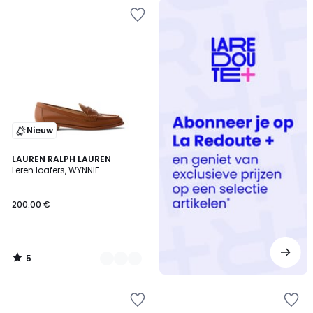
Redoute
+
Nieuw
5
2
LAUREN RALPH LAUREN
/
Leren loafers, WYNNIE
Kleuren
5
200.00 €
5
/
5