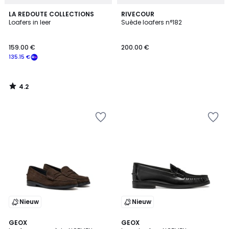
4.2
LA REDOUTE COLLECTIONS
RIVECOUR
/ 5
Loafers in leer
Suède loafers n°182
159.00 €
200.00 €
135.15 €
4.2
/
5
Nieuw
Nieuw
2
GEOX
2
GEOX