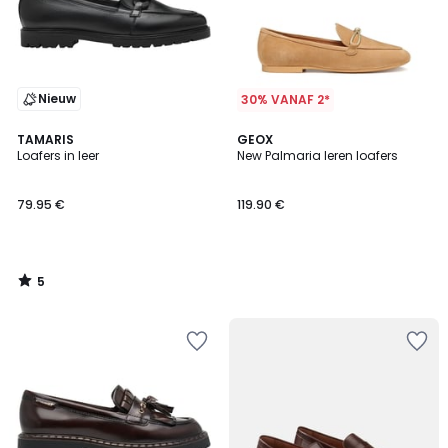
Nieuw
30% VANAF 2*
5
TAMARIS
GEOX
/
Loafers in leer
New Palmaria leren loafers
5
79.95 €
119.90 €
5
/
5