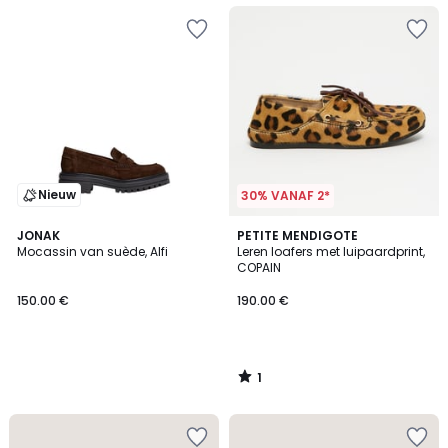
Nieuw
30% VANAF 2*
1
JONAK
PETITE MENDIGOTE
/
Mocassin van suède, Alfi
Leren loafers met luipaardprint,
5
COPAIN
150.00 €
190.00 €
1
/
5