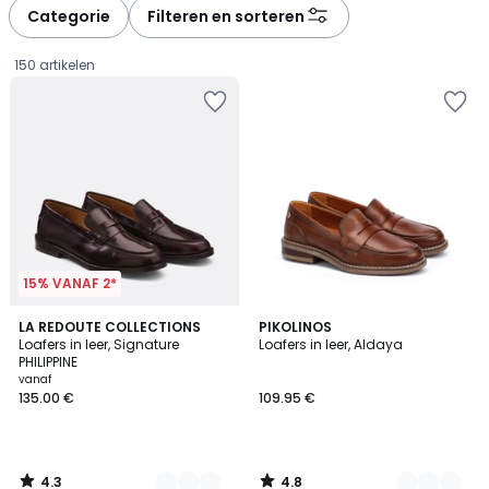
à
à
Categorie
Filteren en sorteren
gauche
droite
150 artikelen
15% VANAF 2*
4.3
4.8
2
LA REDOUTE COLLECTIONS
2
PIKOLINOS
/ 5
/ 5
Loafers in leer, Signature
Loafers in leer, Aldaya
Kleuren
Kleuren
PHILIPPINE
Prijs
vanaf
135.00 €
109.95 €
vanaf
135.00
€.
4.3
4.8