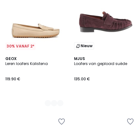
Nieuw
30% VANAF 2*
2
GEOX
MJUS
Leren loafers Kalistena
Loafers van geplooid suède
Kleuren
119.90 €
135.00 €