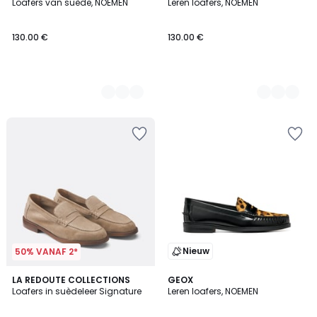
Loafers van suède, NOEMEN
Leren loafers, NOEMEN
Kleuren
Kleuren
130.00 €
130.00 €
Nieuw
50% VANAF 2*
4.3
2
LA REDOUTE COLLECTIONS
GEOX
/ 5
Loafers in suèdeleer Signature
Leren loafers, NOEMEN
Kleuren