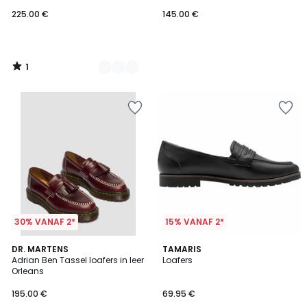
225.00 €
145.00 €
1
/
5
30% VANAF 2*
15% VANAF 2*
DR. MARTENS
2
TAMARIS
Adrian Ben Tassel loafers in leer
Loafers
Kleuren
Orleans
195.00 €
69.95 €