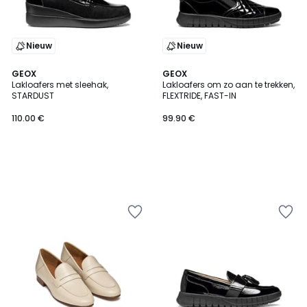
Nieuw
Nieuw
GEOX
GEOX
Lakloafers met sleehak,
Lakloafers om zo aan te trekken,
STARDUST
FLEXTRIDE, FAST-IN
110.00 €
99.90 €