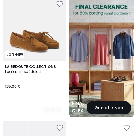
CLEARANCE
Nieuw
2
LA REDOUTE COLLECTIONS
Loafers in suèdeleer
Kleuren
125.00 €
FINAL
Geniet ervan
CLEARANCE