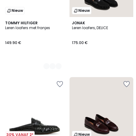
Nieuw
Nieuw
2
TOMMY HILFIGER
JONAK
Leren loafers met franjes
Leren loafers, DELICE
Kleuren
149.90 €
175.00 €
Nieuw
30% VANAF 2*