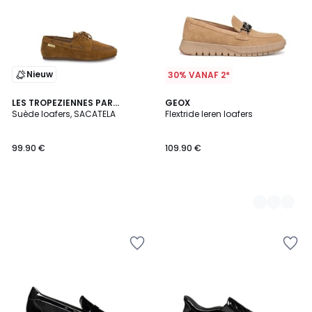
Nieuw
30% VANAF 2*
LES TROPEZIENNES PAR
2
GEOX
M.BELARBI
Suède loafers, SACATELA
Flextride leren loafers
Kleuren
99.90 €
109.90 €