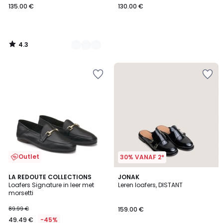
135.00 €
130.00 €
4.3
/
5
Outlet
30% VANAF 2*
3.9
LA REDOUTE COLLECTIONS
JONAK
/ 5
Loafers Signature in leer met
Leren loafers, DISTANT
morsetti
89.99 €
159.00 €
49.49 €
-45%