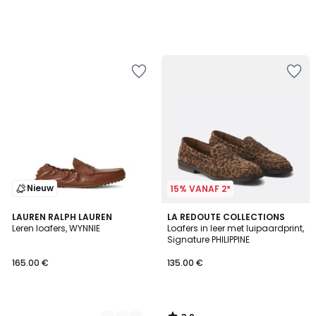
Nieuw
15% VANAF 2*
3.9
2
LAUREN RALPH LAUREN
LA REDOUTE COLLECTIONS
/ 5
Leren loafers, WYNNIE
Loafers in leer met luipaardprint,
Kleuren
Signature PHILIPPINE
165.00 €
135.00 €