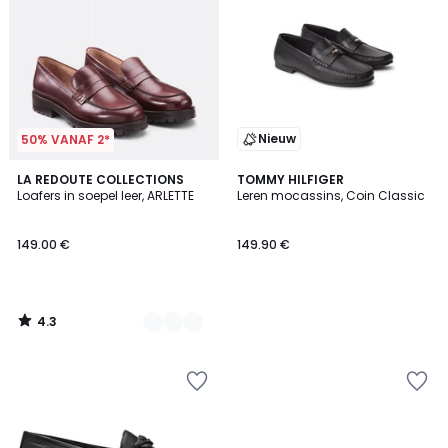
Nieuw
50% VANAF 2*
4.3
2
LA REDOUTE COLLECTIONS
TOMMY HILFIGER
/ 5
Loafers in soepel leer, ARLETTE
Leren mocassins, Coin Classic
Kleuren
149.00 €
149.90 €
4.3
/
5