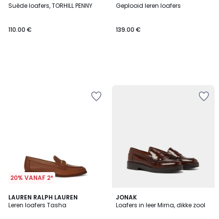
Suède loafers, TORHILL PENNY
Geplooid leren loafers
110.00 €
139.00 €
20% VANAF 2*
1
2
LAUREN RALPH LAUREN
JONAK
/
Leren loafers Tasha
Loafers in leer Mirna, dikke zool
Kleuren
5