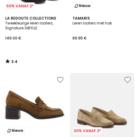
Nieuw
50% VANAF 2*
3.4
LA REDOUTE COLLECTIONS
TAMARIS
/ 5
Tweekleurige leren loafers,
Leren loafers met hak
Signature SIBYLLE
149.00 €
89.95 €
3.4
/
5
Nieuw
30% VANAF 2*