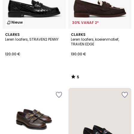
Nieuw
30% VANAF 2*
5
CLARKS
CLARKS
/
Leren loafers, STRAVEN2 PENNY
Leren loafers, koeienmotief,
5
TRAVEN EDGE
120.00 €
130.00 €
5
/
5