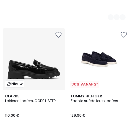
Nieuw
30% VANAF 2*
1
CLARKS
2
TOMMY HILFIGER
/
Lakleren loafers, CODE L STEP
Zachte suède leren loafers
Kleuren
5
110.00 €
129.90 €