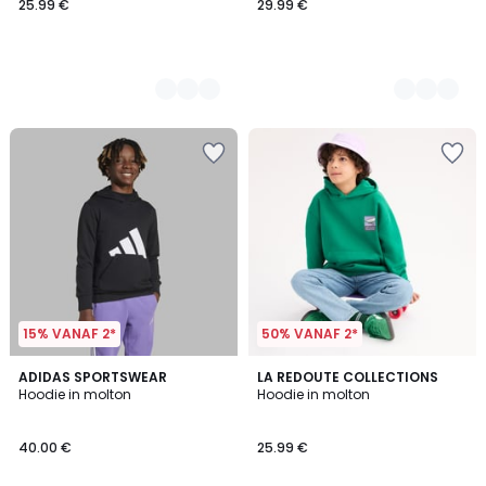
25.99 €
29.99 €
15% VANAF 2*
50% VANAF 2*
4.9
3
ADIDAS SPORTSWEAR
LA REDOUTE COLLECTIONS
/ 5
/
Hoodie in molton
Hoodie in molton
5
40.00 €
25.99 €