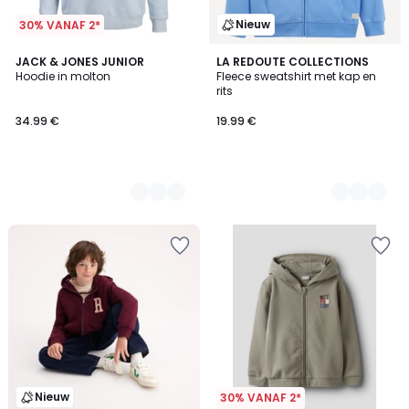
Nieuw
30% VANAF 2*
2
JACK & JONES JUNIOR
4
LA REDOUTE COLLECTIONS
Hoodie in molton
Fleece sweatshirt met kap en
Kleuren
Kleuren
rits
34.99 €
19.99 €
Nieuw
30% VANAF 2*