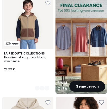
CLEARANCE
Nieuw
2
LA REDOUTE COLLECTIONS
Hoodie met kap, color block,
Kleuren
van fleece
22.99 €
FINAL
Geniet ervan
CLEARANCE