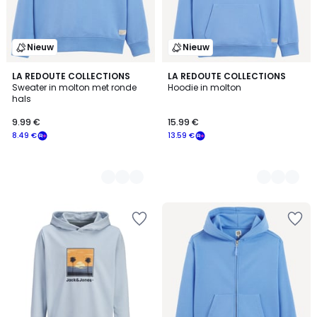
Nieuw
Nieuw
5
LA REDOUTE COLLECTIONS
5
LA REDOUTE COLLECTIONS
Sweater in molton met ronde
Hoodie in molton
Kleuren
Kleuren
hals
9.99 €
15.99 €
8.49 €
13.59 €