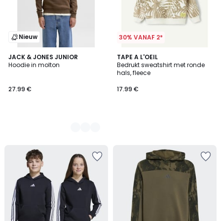
Nieuw
30% VANAF 2*
2
JACK & JONES JUNIOR
TAPE A L'OEIL
Hoodie in molton
Bedrukt sweatshirt met ronde
Kleuren
hals, fleece
27.99 €
17.99 €