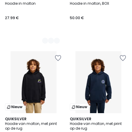
Hoodie in molton
Hoodie in molton, BOX
Kleuren
27.99 €
50.00 €
Nieuw
Nieuw
QUIKSILVER
QUIKSILVER
Hoodie van molton, met print
Hoodie van molton, met print
op de rug
op de rug