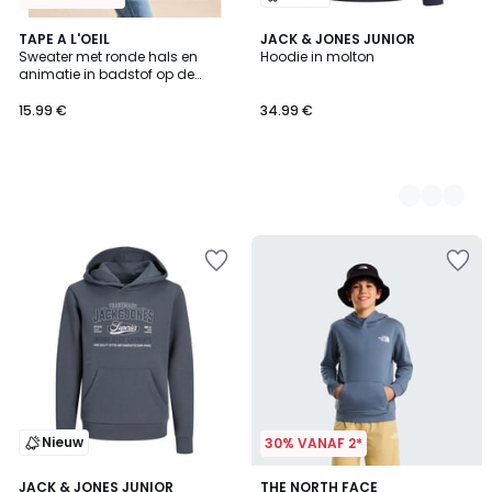
TAPE A L'OEIL
3
JACK & JONES JUNIOR
Sweater met ronde hals en
Hoodie in molton
Kleuren
animatie in badstof op de
voorkant
15.99 €
34.99 €
Nieuw
30% VANAF 2*
2
JACK & JONES JUNIOR
THE NORTH FACE