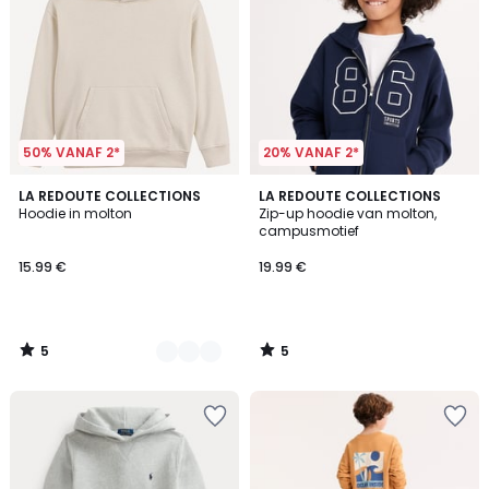
50% VANAF 2*
20% VANAF 2*
5
5
5
LA REDOUTE COLLECTIONS
LA REDOUTE COLLECTIONS
/
/
Hoodie in molton
Zip-up hoodie van molton,
Kleuren
5
5
campusmotief
15.99 €
19.99 €
5
5
/
/
5
5