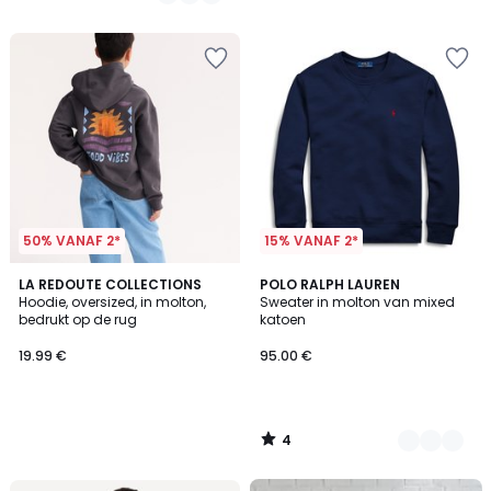
50% VANAF 2*
15% VANAF 2*
4
LA REDOUTE COLLECTIONS
3
POLO RALPH LAUREN
/
Hoodie, oversized, in molton,
Sweater in molton van mixed
Kleuren
5
bedrukt op de rug
katoen
19.99 €
95.00 €
4
/
5
FINAL