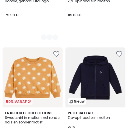
Hoodie, geborduurd logo
Zip-up hoodie in molton
Kleuren
79.90 €
115.00 €
Nieuw
50% VANAF 2*
LA REDOUTE COLLECTIONS
PETIT BATEAU
Sweatshirt in molton met ronde
Zip-up hoodie in molton
hals en zonnenmotief
vanaf