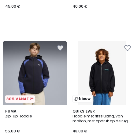
45.00 €
40.00 €
Nieuw
30% VANAF 2*
2
PUMA
QUIKSILVER
Zip-up Hoodie
Hoodie met ritssluiting, van
Kleuren
molton, met opdruk op de rug
55.00 €
48.00 €