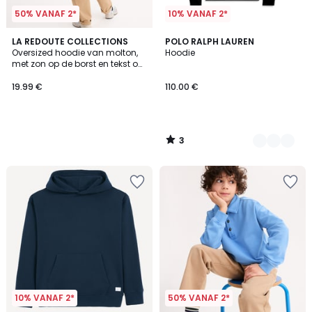
50% VANAF 2*
10% VANAF 2*
3
LA REDOUTE COLLECTIONS
4
POLO RALPH LAUREN
/
Oversized hoodie van molton,
Hoodie
Kleuren
5
met zon op de borst en tekst op
de rug
19.99 €
110.00 €
3
/
5
10% VANAF 2*
50% VANAF 2*