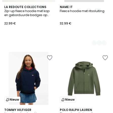
LA REDOUTE COLLECTIONS
2
NAME IT
Zip-up fleece hoodie met kap
Fleece hoodie met ritssluiting
Kleuren
en geborduurde badges op
voor- en achterkant
22.99 €
32.99 €
Nieuw
Nieuw
2
TOMMY HILFIGER
POLO RALPH LAUREN