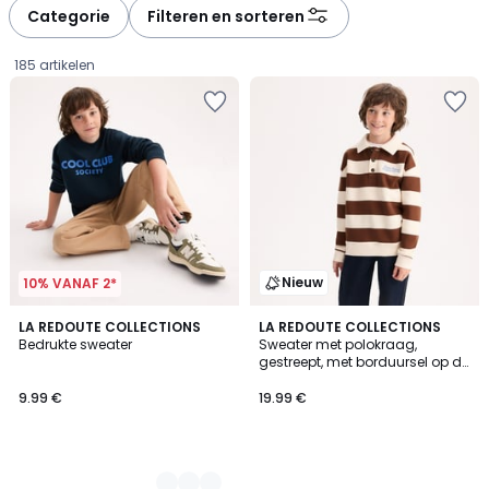
Categorie
Filteren en sorteren
185 artikelen
Nieuw
10% VANAF 2*
3
LA REDOUTE COLLECTIONS
LA REDOUTE COLLECTIONS
Bedrukte sweater
Sweater met polokraag,
Kleuren
gestreept, met borduursel op de
9.99
borst
9.99 €
19.99 €
€.