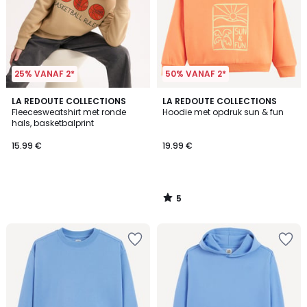
25% VANAF 2*
50% VANAF 2*
5
LA REDOUTE COLLECTIONS
LA REDOUTE COLLECTIONS
/
Fleecesweatshirt met ronde
Hoodie met opdruk sun & fun
5
hals, basketbalprint
15.99 €
19.99 €
5
/
5