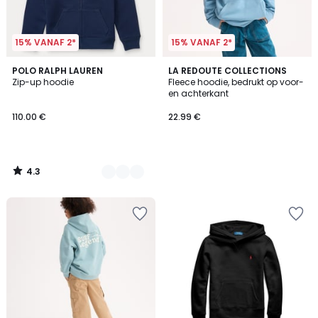
15% VANAF 2*
15% VANAF 2*
4.3
2
POLO RALPH LAUREN
LA REDOUTE COLLECTIONS
/ 5
Zip-up hoodie
Fleece hoodie, bedrukt op voor-
Kleuren
en achterkant
110.00 €
22.99 €
4.3
/
5