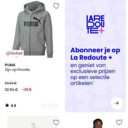
Redoute
+
Outlet
4.6
2
PUMA
/ 5
Zip-up Hoodie
Kleuren
50.00 €
32.50 €
-35%
4.6
/
5