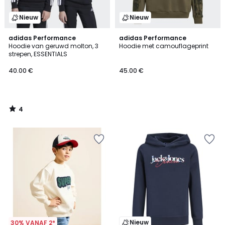
Nieuw
Nieuw
4
adidas Performance
adidas Performance
/
Hoodie van geruwd molton, 3
Hoodie met camouflageprint
5
strepen, ESSENTIALS
40.00 €
45.00 €
4
/
5
Nieuw
30% VANAF 2*