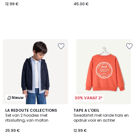
12.99 €
45.00 €
Nieuw
30% VANAF 2*
2
LA REDOUTE COLLECTIONS
TAPE A L'OEIL
Set van 2 hoodies met
Sweatshirt met ronde hals en
Kleuren
ritssluiting, van molton
opdruk voor en achter
25.99 €
12.99 €