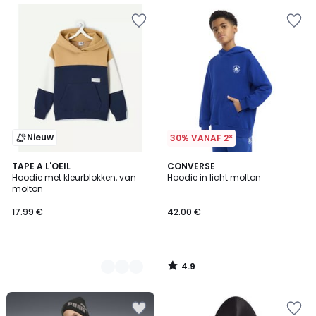
Nieuw
30% VANAF 2*
4.9
2
TAPE A L'OEIL
CONVERSE
/ 5
Hoodie met kleurblokken, van
Hoodie in licht molton
Kleuren
molton
17.99 €
42.00 €
4.9
/
5