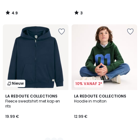
4.9
3
/
/
5
5
Nieuw
10% VANAF 2*
4
LA REDOUTE COLLECTIONS
LA REDOUTE COLLECTIONS
Fleece sweatshirt met kap en
Hoodie in molton
Kleuren
rits
19.99 €
12.99 €