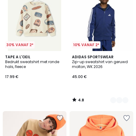
30% VANAF 2*
10% VANAF 2*
4.8
TAPE A L'OEIL
2
ADIDAS SPORTSWEAR
/ 5
Bedrukt sweatshirt met ronde
Zip-up sweatshirt van geruwd
Kleuren
hals, fleece
molton, WK 2026
17.99 €
45.00 €
4.8
/
5