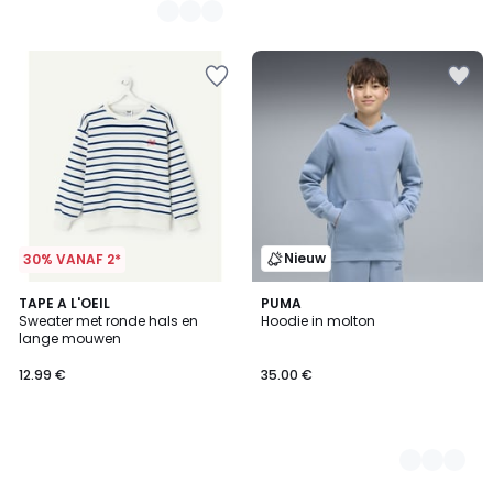
Nieuw
30% VANAF 2*
TAPE A L'OEIL
3
PUMA
Sweater met ronde hals en
Hoodie in molton
Kleuren
lange mouwen
12.99 €
35.00 €