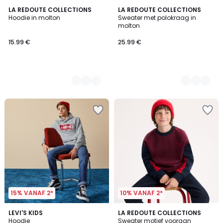
5
LA REDOUTE COLLECTIONS
3
LA REDOUTE COLLECTIONS
Hoodie in molton
Sweater met polokraag in
Kleuren
Kleuren
molton
15.99 €
25.99 €
15% VANAF 2*
10% VANAF 2*
3.9
3
LEVI'S KIDS
LA REDOUTE COLLECTIONS
/ 5
Hoodie
Sweater motief vooraan