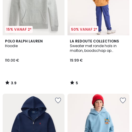
15% VANAF 2*
50% VANAF 2*
3.9
5
POLO RALPH LAUREN
LA REDOUTE COLLECTIONS
/ 5
/
Hoodie
Sweater met ronde hals in
5
molton, boodschap op
voorkant en motief op
achterkant
110.00 €
19.99 €
3.9
5
/
/
5
5