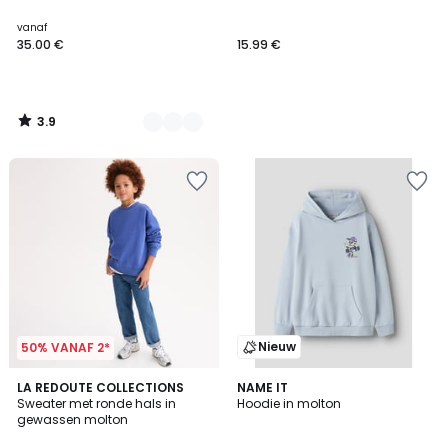
Kleuren
vanaf
35.00 €
15.99 €
3.9
/
5
Nieuw
50% VANAF 2*
2
LA REDOUTE COLLECTIONS
2
NAME IT
Sweater met ronde hals in
Hoodie in molton
Kleuren
Kleuren
gewassen molton