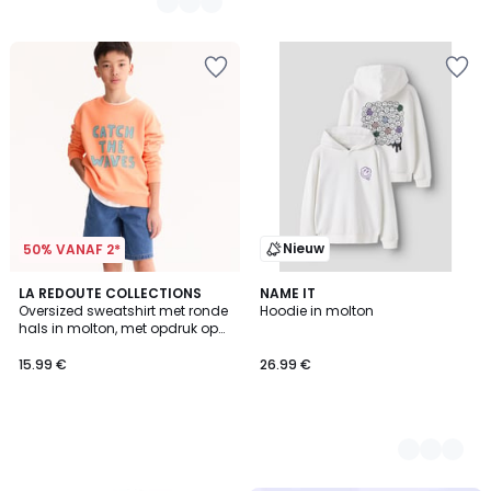
Nieuw
50% VANAF 2*
LA REDOUTE COLLECTIONS
2
NAME IT
Oversized sweatshirt met ronde
Hoodie in molton
Kleuren
hals in molton, met opdruk op
de voorkant
15.99 €
26.99 €