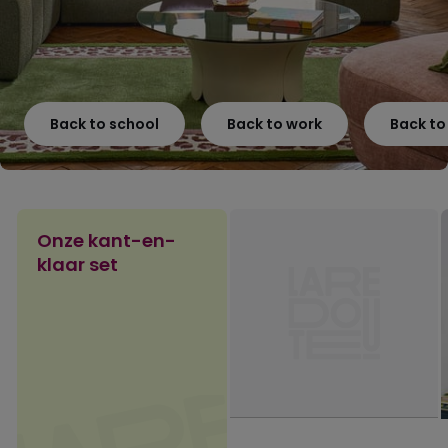
Back to school
Back to work
Back t
Onze kant-en-
klaar set