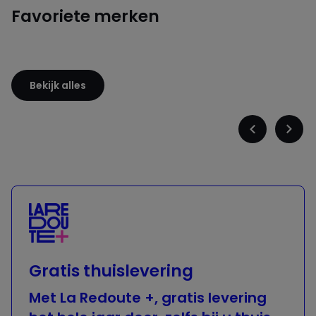
Favoriete merken
Sloggi
Adidas
Bekijk alles
Précédent
Suiva
-
-
défiler
défile
à
à
gauche
droit
Gratis thuislevering
Met La Redoute +, gratis levering