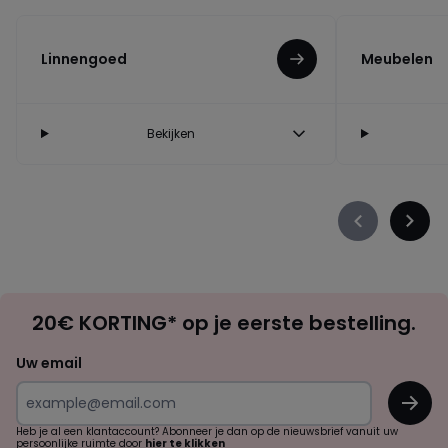
Linnengoed
Meubelen
Bekijken
Précédent
Suiva
-
-
défiler
défile
à
à
Op
gauche
droit
20€ KORTING* op je eerste bestelling.
zoek
naar
Uw email
inspiratie
OK
en
!
verrassingen?
Heb je al een klantaccount? Abonneer je dan op de nieuwsbrief vanuit uw
persoonlijke ruimte door
hier te klikken