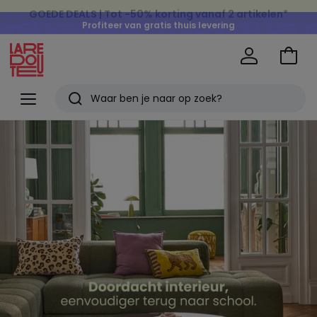
Profiteer van gratis thuis levering
op al de Mode & Home aankopen
Naar
het
La
winke
Redoute
Menu
Zoeken
Laatst
Back
to
bekeken
school
artikelen