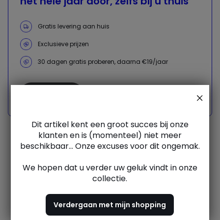
het hele jaar door, zelfs bij u thuis
Gratis levering aan huis
Exclusieve prijzen
30 dagen gratis proberen, daarna €19/jaar
Ontdek nu
Dit artikel kent een groot succes bij onze
klanten en is (momenteel) niet meer
beschikbaar... Onze excuses voor dit ongemak.
Meubels, linnengoed,
We hopen dat u verder uw geluk vindt in onze
decoratie, mode
collectie.
Verdergaan met mijn shopping
Bij La Redoute hebben we een eenvoudige overtuiging:
jouw dagelijks leven verdient meer comfort, meer stijl