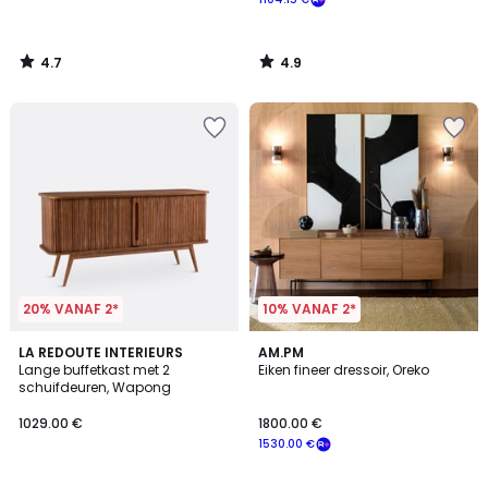
4.7
4.9
/
/
5
5
20% VANAF 2*
10% VANAF 2*
4.2
4.3
LA REDOUTE INTERIEURS
AM.PM
/ 5
/ 5
Lange buffetkast met 2
Eiken fineer dressoir, Oreko
schuifdeuren, Wapong
1029.00 €
1800.00 €
1530.00 €