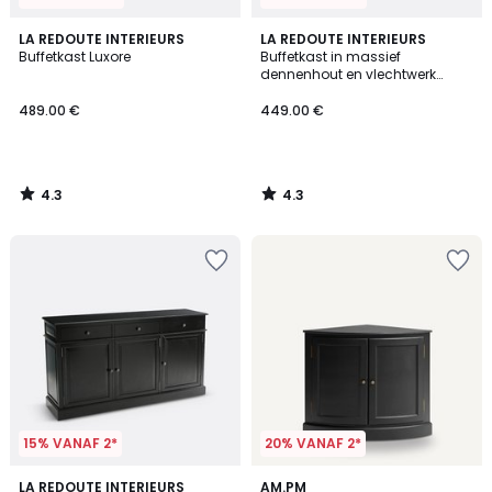
4.3
4.3
LA REDOUTE INTERIEURS
LA REDOUTE INTERIEURS
/ 5
/ 5
Buffetkast Luxore
Buffetkast in massief
dennenhout en vlechtwerk
Gabin
489.00 €
449.00 €
4.3
4.3
/
/
5
5
15% VANAF 2*
20% VANAF 2*
3.9
4.7
LA REDOUTE INTERIEURS
AM.PM