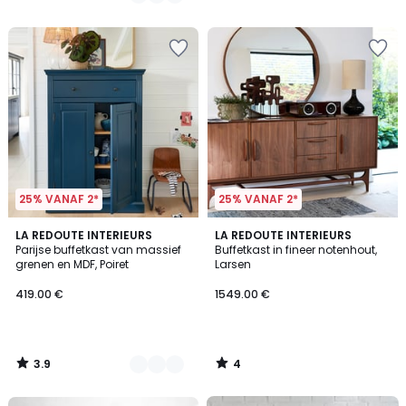
/
5
25% VANAF 2*
25% VANAF 2*
3.9
4
2
LA REDOUTE INTERIEURS
LA REDOUTE INTERIEURS
/ 5
/
Parijse buffetkast van massief
Buffetkast in fineer notenhout,
Kleuren
5
grenen en MDF, Poiret
Larsen
419.00 €
1549.00 €
3.9
4
/
/
5
5
FINAL