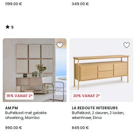
1199.00 €
349.00 €
5
/
5
15% VANAF 2*
20% VANAF 2*
AM.PM
LA REDOUTE INTERIEURS
Buffetkast met gelakte
Buffetkast, 2 deuren, 2 laden,
afwerking, Mambo
eikenfineer, Elina
990.00 €
849.00 €