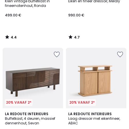
/ 5
/ 5
Klein vintage buffetkast in
Eiken en fineer dressoir, Melaly
fineernotenhout, Ronda
499.00 €
990.00 €
4.4
4.7
/
/
5
5
20% VANAF 2*
20% VANAF 2*
5
LA REDOUTE INTERIEURS
LA REDOUTE INTERIEURS
/
Buffetkast, 4 deuren, massief
Laag dressoir met eikenfineer,
5
dennenhout, Sevan
ABAC