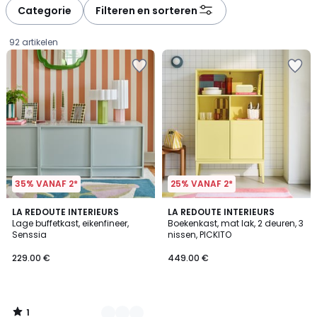
à
à
Categorie
Filteren en sorteren
gauche
droite
92 artikelen
35% VANAF 2*
25% VANAF 2*
1
2
LA REDOUTE INTERIEURS
LA REDOUTE INTERIEURS
/
Lage buffetkast, eikenfineer,
Boekenkast, mat lak, 2 deuren, 3
Kleuren
5
Senssia
nissen, PICKITO
229.00
229.00 €
449.00 €
€.
1