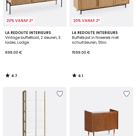
20% VANAF 2*
20% VANAF 2*
4.7
4.1
LA REDOUTE INTERIEURS
LA REDOUTE INTERIEURS
/ 5
/ 5
Vintage buffetkast, 2 deuren, 3
Buffetkast in fineereik met
lades, Lodge
schuifdeuren, Strio
699.00 €
1599.00 €
4.7
4.1
/
/
5
5