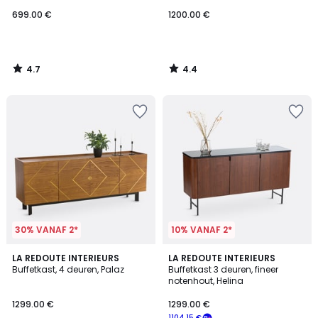
699.00 €
1200.00 €
4.7
4.4
/
/
5
5
30% VANAF 2*
10% VANAF 2*
4.7
4.9
LA REDOUTE INTERIEURS
LA REDOUTE INTERIEURS
/ 5
/ 5
Buffetkast, 4 deuren, Palaz
Buffetkast 3 deuren, fineer
notenhout, Helina
1299.00 €
1299.00 €
1104.15 €