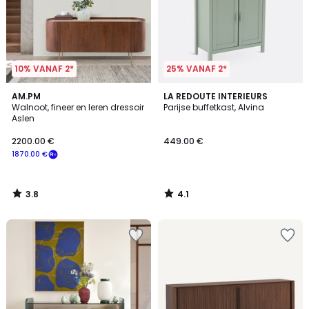
10% VANAF 2*
25% VANAF 2*
3.8
4.1
AM.PM
LA REDOUTE INTERIEURS
/ 5
/ 5
Walnoot, fineer en leren dressoir
Parijse buffetkast, Alvina
Aslen
2200.00 €
449.00 €
1870.00 €
3.8
4.1
/
/
5
5