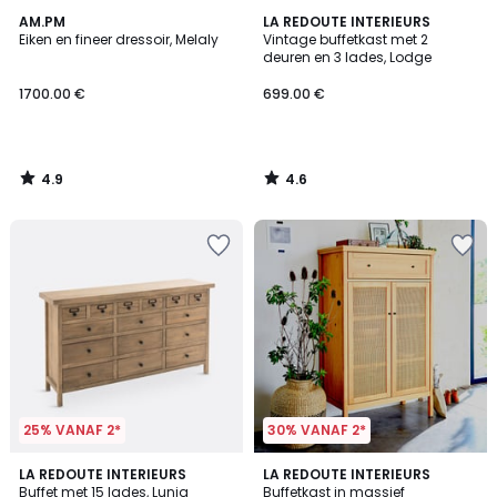
4.9
4.6
AM.PM
LA REDOUTE INTERIEURS
/ 5
/ 5
Eiken en fineer dressoir, Melaly
Vintage buffetkast met 2
deuren en 3 lades, Lodge
1700.00 €
699.00 €
4.9
4.6
/
/
5
5
25% VANAF 2*
30% VANAF 2*
4.5
4.4
LA REDOUTE INTERIEURS
LA REDOUTE INTERIEURS
/ 5
/ 5
Buffet met 15 lades, Lunja
Buffetkast in massief