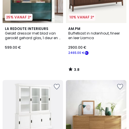
25% VANAF 2*
10% VANAF 2*
3.8
LA REDOUTE INTERIEURS
AM.PM
/ 5
Gelakt dressoir met blad van
Buffetkast in notenhout, fineer
gerookt gehard glas, 1 deur en 3
en leer Liamca
lades, ERICSON
599.00 €
2900.00 €
2465.00 €
3.8
/
5