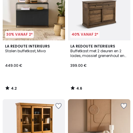
30% VANAF 2*
40% VANAF 2*
4.2
4.6
LA REDOUTE INTERIEURS
LA REDOUTE INTERIEURS
/ 5
/ 5
Stalen buffetkast, Miva
Buffetkast met 2 deuren en 2
lades, massief grenenhout en
MDF, Lunja
449.00 €
399.00 €
4.2
4.6
/
/
5
5