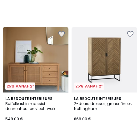
25% VANAF 2*
25% VANAF 2*
4.3
4.7
LA REDOUTE INTERIEURS
LA REDOUTE INTERIEURS
/ 5
/ 5
Buffetkast in massief
2-deurs dressoir, grenenfineer,
dennenhout en vlechtwerk
Nottingham
Gabin
549.00 €
869.00 €