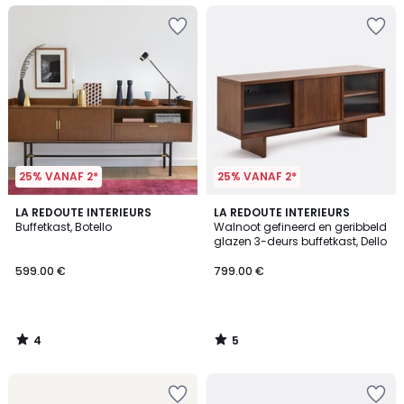
25% VANAF 2*
25% VANAF 2*
4
5
LA REDOUTE INTERIEURS
LA REDOUTE INTERIEURS
/
/
Buffetkast, Botello
Walnoot gefineerd en geribbeld
5
5
glazen 3-deurs buffetkast, Dello
599.00 €
799.00 €
4
5
/
/
5
5