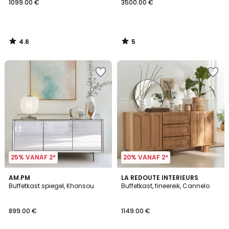
1099.00 €
3500.00 €
4.6
5
/
/
5
5
25% VANAF 2*
20% VANAF 2*
4.6
4.9
AM.PM
LA REDOUTE INTERIEURS
/ 5
/ 5
Buffetkast spiegel, Khonsou
Buffetkast, fineereik, Cannelo
899.00 €
1149.00 €