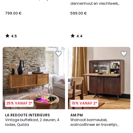
dennenhout en vlechtwerk,
Gabin
799.00 €
599.00 €
4.5
4.4
/
/
5
5
25% VANAF 2*
15% VANAF 2*
4.6
5
LA REDOUTE INTERIEURS
AM.PM
/ 5
/
Vintage buffetkast, 2 deuren, 4
Walnoot barmeubel,
5
lades, Quilda
walnootfineer en travertijn,
Jakto