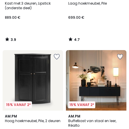
/ 5
/ 5
Kast met 3 deuren, Lipstick
Laag hoekmeubel, Pile
(onderste deel)
889.00 €
699.00 €
3.9
4.7
/
/
5
5
15% VANAF 2*
15% VANAF 2*
4.7
4.4
AM.PM
AM.PM
/ 5
/ 5
Hoog hoekmeubel, Pile, 2 deuren
Buffetkast van staal en leer,
Réalto