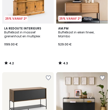
25% VANAF 2*
25% VANAF 2*
4.2
4.3
LA REDOUTE INTERIEURS
AM.PM
/ 5
/ 5
Buffetkast in massief
Buffetkast in eiken fineer,
grenenhout en multiplex
Mambo
1199.00 €
529.00 €
4.2
4.3
/
/
5
5