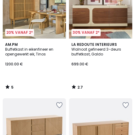
20% VANAF 2*
30% VANAF 2*
5
2.7
AM.PM
LA REDOUTE INTERIEURS
/
/ 5
Buffetkast in eikenfineer en
Walnoot gefineerd 3-deurs
5
opengewerkt eik, Tinos
buffetkast, Galdo
1200.00 €
699.00 €
5
2.7
/
/
5
5