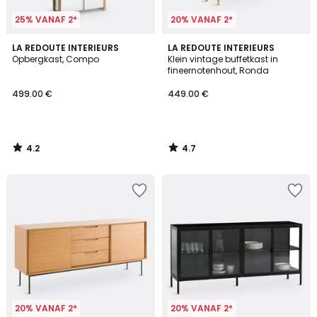
25% VANAF 2*
20% VANAF 2*
4.2
4.7
LA REDOUTE INTERIEURS
LA REDOUTE INTERIEURS
/ 5
/ 5
Opbergkast, Compo
Klein vintage buffetkast in
fineernotenhout, Ronda
499.00 €
449.00 €
4.2
4.7
/
/
5
5
20% VANAF 2*
20% VANAF 2*