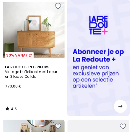
Redoute
+
30% VANAF 2*
4.5
LA REDOUTE INTERIEURS
/ 5
Vintage buffetkast met 1 deur
en 3 lades Quilda
779.00 €
4.5
/
5