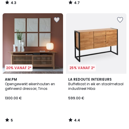
4.3
4.7
/
/
5
5
20% VANAF 2*
25% VANAF 2*
5
4.4
AM.PM
LA REDOUTE INTERIEURS
/
/ 5
Opengewerkt eikenhouten en
Buffetkast in eik en staalmetaal
5
gefineerd dressoir, Tinos
industrieel Hiba
1300.00 €
599.00 €
5
4.4
/
/
5
5