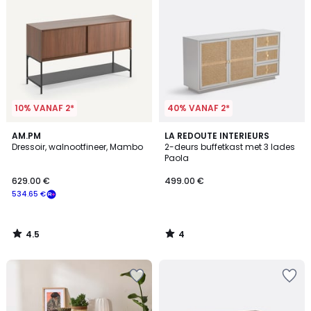
10% VANAF 2*
40% VANAF 2*
4.5
4
AM.PM
LA REDOUTE INTERIEURS
/ 5
/
Dressoir, walnootfineer, Mambo
2-deurs buffetkast met 3 lades
5
Paola
629.00 €
499.00 €
534.65 €
4.5
4
/
/
5
5