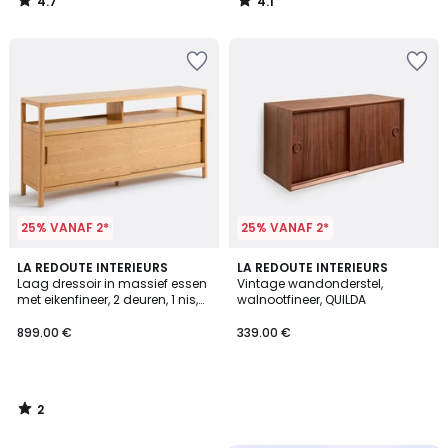
4.7
4.1
/
/
5
5
25% VANAF 2*
25% VANAF 2*
2
LA REDOUTE INTERIEURS
LA REDOUTE INTERIEURS
/
Laag dressoir in massief essen
Vintage wandonderstel,
5
met eikenfineer, 2 deuren, 1 nis,
walnootfineer, QUILDA
TRESS
899.00 €
339.00 €
2
/
5