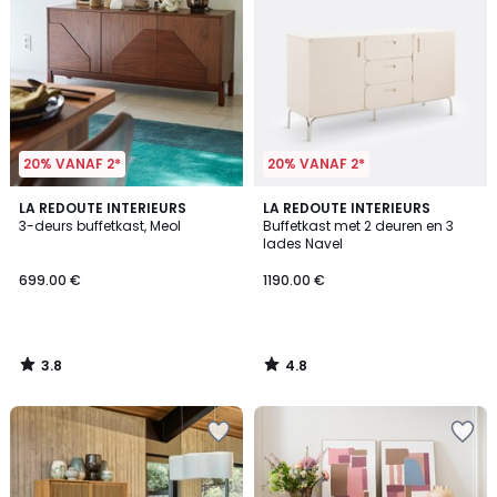
20% VANAF 2*
20% VANAF 2*
3.8
4.8
LA REDOUTE INTERIEURS
LA REDOUTE INTERIEURS
/ 5
/ 5
3-deurs buffetkast, Meol
Buffetkast met 2 deuren en 3
lades Navel
699.00 €
1190.00 €
3.8
4.8
/
/
5
5