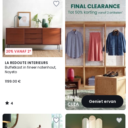
CLEARANCE
20% VANAF 2*
4
LA REDOUTE INTERIEURS
/
Buffetkast in fineer notenhout,
5
Noyeto
1199.00 €
FINAL
Geniet ervan
4
CLEARANCE
/
5