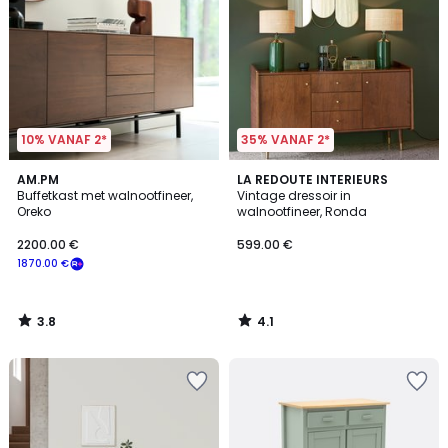
10% VANAF 2*
35% VANAF 2*
3.8
4.1
AM.PM
LA REDOUTE INTERIEURS
/ 5
/ 5
Buffetkast met walnootfineer,
Vintage dressoir in
Oreko
walnootfineer, Ronda
2200.00 €
599.00 €
1870.00 €
3.8
4.1
/
/
5
5