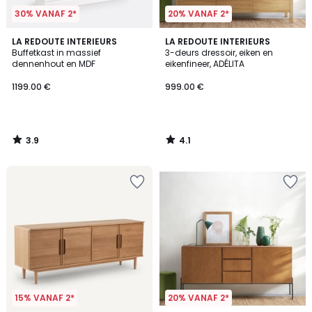
30% VANAF 2*
20% VANAF 2*
3.9
4.1
LA REDOUTE INTERIEURS
LA REDOUTE INTERIEURS
/ 5
/ 5
Buffetkast in massief
3-deurs dressoir, eiken en
dennenhout en MDF
eikenfineer, ADÉLITA
1199.00 €
999.00 €
3.9
4.1
/
/
5
5
15% VANAF 2*
20% VANAF 2*