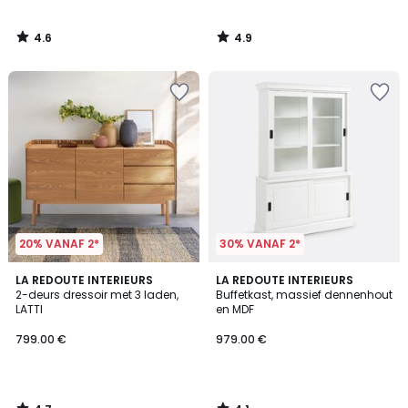
4.6
4.9
/
/
5
5
20% VANAF 2*
30% VANAF 2*
4.7
4.1
LA REDOUTE INTERIEURS
LA REDOUTE INTERIEURS
/ 5
/ 5
2-deurs dressoir met 3 laden,
Buffetkast, massief dennenhout
LATTI
en MDF
799.00 €
979.00 €