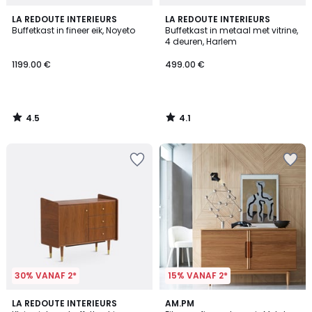
4.5
4.1
LA REDOUTE INTERIEURS
LA REDOUTE INTERIEURS
/ 5
/ 5
Buffetkast in fineer eik, Noyeto
Buffetkast in metaal met vitrine,
4 deuren, Harlem
1199.00 €
499.00 €
4.5
4.1
/
/
5
5
30% VANAF 2*
15% VANAF 2*
4.4
4.7
LA REDOUTE INTERIEURS
AM.PM