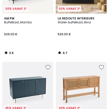
30% VANAF 2*
30% VANAF 2*
3.5
4.7
AM.PM
LA REDOUTE INTERIEURS
/ 5
/ 5
Buffetkast, Mambo
Stalen buffetkast, Miva
529.00 €
529.00 €
3.5
4.7
/
/
5
5
25% VANAF 2*
30% VANAF 2*