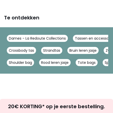
Te ontdekken
Dames - La Redoute Collections
Tassen en accessoire
Crossbody tas
Strandtas
Bruin leren jasje
Zwa
Shoulder bag
Rood leren jasje
Tote bags
Spor
Op
20€ KORTING* op je eerste bestelling.
zoek