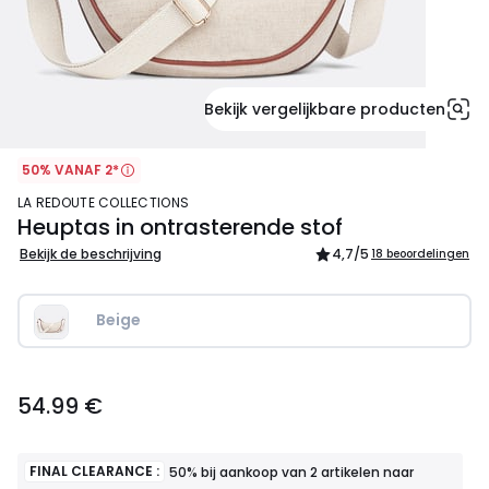
Bekijk vergelijkbare producten
50% VANAF 2*
LA REDOUTE COLLECTIONS
Heuptas in ontrasterende stof
Bekijk de beschrijving
4,7
/5
18 beoordelingen
Beige   
54.99
54.99 €
€.
FINAL CLEARANCE :
50% bij aankoop van 2 artikelen naar