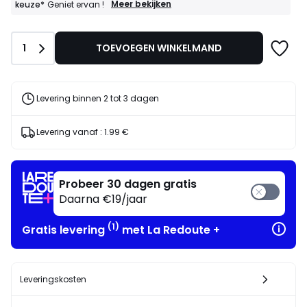
FINAL
Meer bekijken
keuze*
Geniet ervan !
CLEARANCE
:
50%
Aantal
1
TOEVOEGEN WINKELMAND
bij
aankoop
van
2
artikelen
Levering binnen 2 tot 3 dagen
naar
keuze*
Geniet
Levering vanaf :
1.99 €
ervan
!
Probeer 30 dagen gratis
Daarna €19/jaar
(1)
Gratis levering
met La Redoute +
Leveringskosten