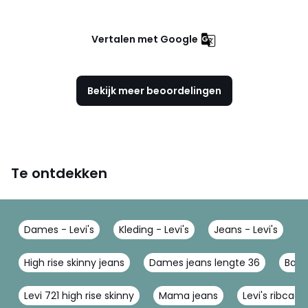
Vertalen met Google
Bekijk meer beoordelingen
Te ontdekken
Dames - Levi's
Kleding - Levi's
Jeans - Levi's
J
High rise skinny jeans
Dames jeans lengte 36
Bagg
Levi 721 high rise skinny
Mama jeans
Levi's ribcage