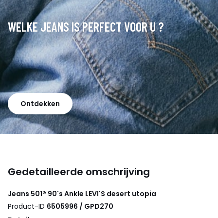
WELKE JEANS IS PERFECT VOOR U ?
Ontdekken
Gedetailleerde omschrijving
Jeans 501® 90's Ankle
LEVI'S
desert utopia
Product-ID
6505996 / GPD270