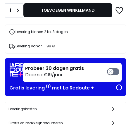
plaats
van
Aantal
1
TOEVOEGEN WINKELMAND
140.00
€
35%
korting
Levering binnen 2 tot 3 dagen
toegepast.
Levering vanaf :
1.99 €
Probeer 30 dagen gratis
Daarna €19/jaar
(1)
Gratis levering
met La Redoute +
Leveringskosten
Gratis en makkelijk retourneren