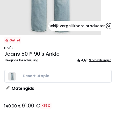
Bekijk vergelijkbare producten
Outlet
LEVI'S
Jeans 501® 90's Ankle
Bekijk de beschrijving
4,1
/5
9 beoordelingen
Desert utopia
Matengids
91.00
91.00 €
€
140.00 €
-35%
in