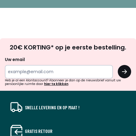
Op
20€ KORTING* op je eerste bestelling.
zoek
naar
Uw email
inspiratie
OK
en
!
verrassingen?
Heb je al een klantaccount? Abonneer je dan op de nieuwsbrief vanuit uw
persoonlijke ruimte door
hier te klikken
SNELLE LEVERING EN OP MAAT !
GRATIS RETOUR