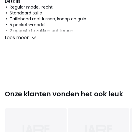
Details
• Regular model, recht
• Standaard taille
• Tailleband met lussen, knoop en gulp
• 5 pockets-model
• 2 opgestikte zakken achteraan
• Geborduurde inzet op zakken vooraan en achteraan
Lees meer
Samenstelling en onderhoud
• 79% katoen, 21% lyocell
• Onderhoud : zie etiket
Kleuren
Desert utopia
Maten
Maat 25 US - Lengte 27
Onze klanten vonden het ook leuk