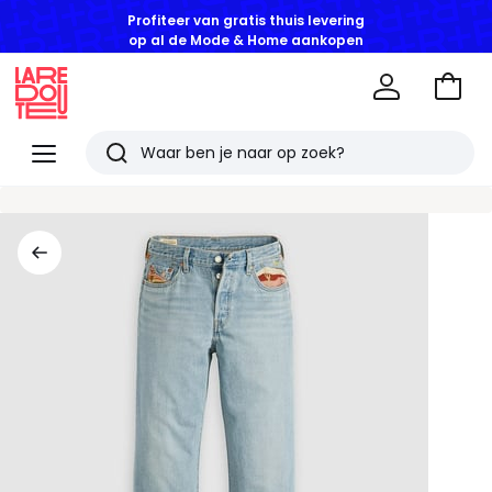
Profiteer van gratis thuis levering
op al de Mode & Home aankopen
Naar
het
La
winke
Redoute
Menu
Zoeken
Laatst
bekeken
artikelen