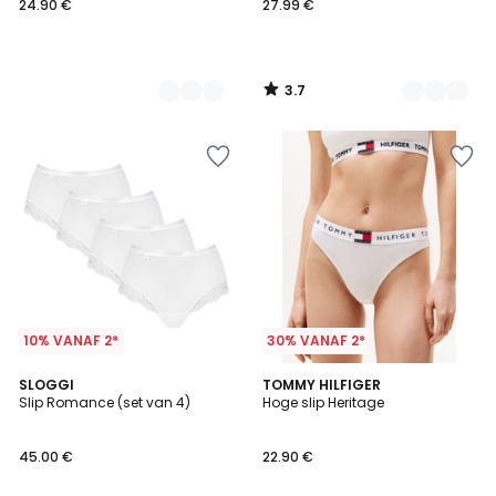
24.90 €
27.99 €
3.7
/
5
10% VANAF 2*
30% VANAF 2*
4.6
5
2
SLOGGI
3
TOMMY HILFIGER
/ 5
/
Slip Romance (set van 4)
Hoge slip Heritage
Kleuren
Kleuren
5
45.00 €
22.90 €