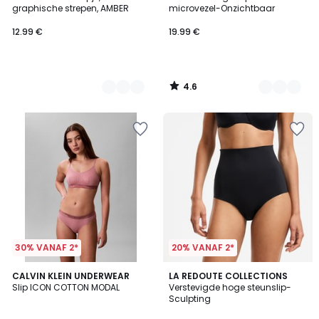
Kleuren
Kleuren
graphische strepen, AMBER
microvezel-Onzichtbaar
12.99 €
19.99 €
4.6
/
5
30% VANAF 2*
20% VANAF 2*
3.7
2
CALVIN KLEIN UNDERWEAR
2
LA REDOUTE COLLECTIONS
/ 5
Slip ICON COTTON MODAL
Verstevigde hoge steunslip-
Kleuren
Kleuren
Sculpting