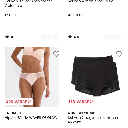
/
/ 5
Set van 3 slips Simplement
Set van 4 maxi slips Basic
Kleuren
Kleuren
5
Coton bio
17.00 €
45.00 €
4
4.6
/
/
5
5
30% VANAF 2*
15% VANAF 2*
4.5
TRIUMPH
2
ANNE WEYBURN
/ 5
Hipster PALINA WAVES OF GLOW
Set van 2 hoge slips in katoen
Kleuren
en kant