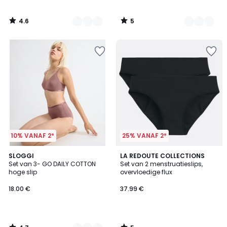
4.6
5
/
/
5
5
10% VANAF 2*
25% VANAF 2*
4.7
5
3
SLOGGI
LA REDOUTE COLLECTIONS
/ 5
/
Set van 3- GO DAILY COTTON
Set van 2 menstruatieslips,
Kleuren
5
hoge slip
overvloedige flux
18.00 €
37.99 €