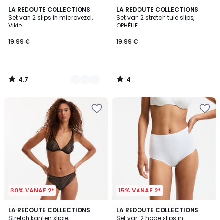
4.7
4
3
LA REDOUTE COLLECTIONS
LA REDOUTE COLLECTIONS
/ 5
/
Set van 2 slips in microvezel,
Set van 2 stretch tule slips,
Kleuren
5
Vikie
OPHÉLIE
19.99 €
19.99 €
4.7
4
/
/
5
5
30% VANAF 2*
15% VANAF 2*
4.6
2
LA REDOUTE COLLECTIONS
3
LA REDOUTE COLLECTIONS
/ 5
Stretch kanten slipje,
Set van 2 hoge slips in