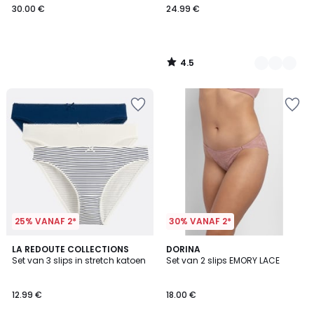
30.00 €
24.99 €
4.5
/
5
25% VANAF 2*
30% VANAF 2*
4.6
2
LA REDOUTE COLLECTIONS
DORINA
/ 5
Set van 3 slips in stretch katoen
Set van 2 slips EMORY LACE
Kleuren
12.99 €
18.00 €