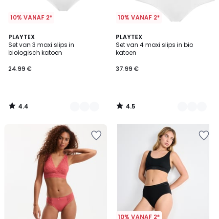
10% VANAF 2*
10% VANAF 2*
4.4
4.5
2
PLAYTEX
3
PLAYTEX
/ 5
/ 5
Set van 3 maxi slips in
Set van 4 maxi slips in bio
Kleuren
Kleuren
biologisch katoen
katoen
24.99 €
37.99 €
4.4
4.5
/
/
5
5
10% VANAF 2*