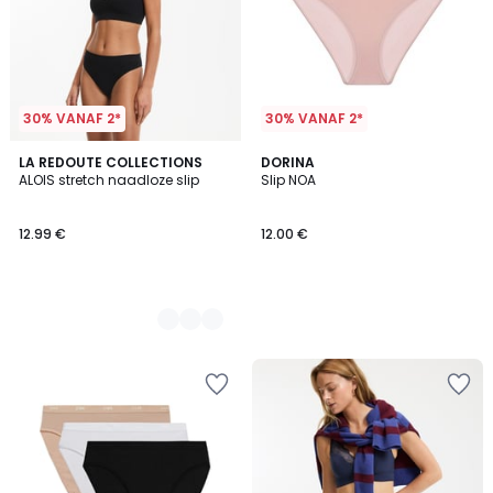
30% VANAF 2*
30% VANAF 2*
3
LA REDOUTE COLLECTIONS
DORINA
ALOIS stretch naadloze slip
Slip NOA
Kleuren
12.99 €
12.00 €