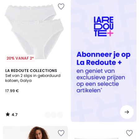
Redoute
+
20% VANAF 2*
4.7
4
LA REDOUTE COLLECTIONS
/ 5
Set van 2 slips in geborduurd
Kleuren
katoen, Galya
17.99 €
4.7
/
5