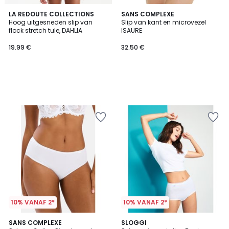
LA REDOUTE COLLECTIONS
SANS COMPLEXE
Hoog uitgesneden slip van
Slip van kant en microvezel
flock stretch tule, DAHLIA
ISAURE
19.99 €
32.50 €
10% VANAF 2*
10% VANAF 2*
4
4.6
4
SANS COMPLEXE
4
SLOGGI