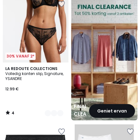
CLEARANCE
30% VANAF 2*
4
2
LA REDOUTE COLLECTIONS
/
Volledig kanten slip, Signature,
Kleuren
5
YSANDRE
12.99 €
FINAL
Geniet ervan
4
CLEARANCE
/
5