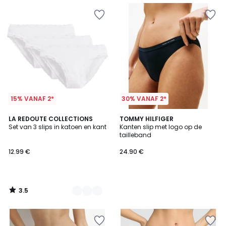
15% VANAF 2*
30% VANAF 2*
3.5
3
LA REDOUTE COLLECTIONS
TOMMY HILFIGER
/ 5
Set van 3 slips in katoen en kant
Kanten slip met logo op de
Kleuren
tailleband
12.99 €
24.90 €
3.5
/
5