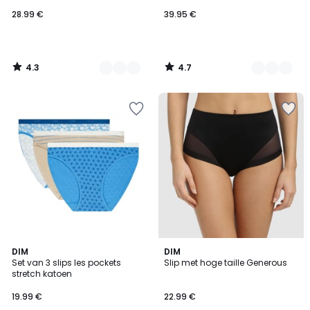
28.99 €
39.95 €
4.3
4.7
/
/
5
5
4.3
4.8
DIM
DIM
/ 5
/ 5
Set van 3 slips les pockets
Slip met hoge taille Generous
stretch katoen
19.99 €
22.99 €