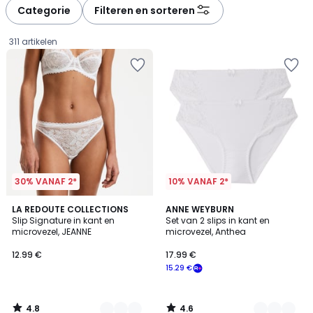
à
à
Categorie
Filteren en sorteren
gauche
droite
311 artikelen
30% VANAF 2*
10% VANAF 2*
4.8
4.6
5
LA REDOUTE COLLECTIONS
6
ANNE WEYBURN
/ 5
/ 5
Slip Signature in kant en
Set van 2 slips in kant en
Kleuren
Kleuren
microvezel, JEANNE
microvezel, Anthea
12.99
12.99 €
17.99 €
€.
15.29 €
4.8
4.6