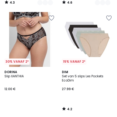
4.3
4.6
/
/
5
5
30% VANAF 2*
15% VANAF 2*
4.2
DORINA
DIM
/ 5
Slip XANTHIA
Set van 5 slips Les Pockets
EcoDim
12.00 €
27.99 €
4.2
/
5