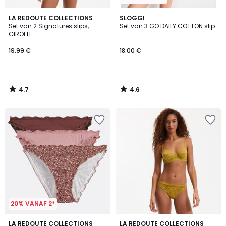
4.7
4.6
LA REDOUTE COLLECTIONS
SLOGGI
/ 5
/ 5
Set van 2 Signatures slips,
Set van 3 GO DAILY COTTON slip
GIROFLE
19.99 €
18.00 €
4.7
4.6
/
/
5
5
20% VANAF 2*
4.6
4.8
LA REDOUTE COLLECTIONS
LA REDOUTE COLLECTIONS