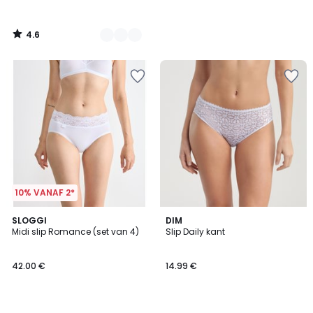
4.6
/
5
10% VANAF 2*
4.3
4.6
2
SLOGGI
4
DIM
/ 5
/ 5
Midi slip Romance (set van 4)
Slip Daily kant
Kleuren
Kleuren
42.00 €
14.99 €