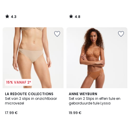
4.3
4.8
/
/
5
5
15% VANAF 2*
4.4
4.3
2
LA REDOUTE COLLECTIONS
ANNE WEYBURN
/ 5
/ 5
Set van 2 slips in onzichtbaar
Set van 2 Slips in effen tule en
Kleuren
microvezel
geborduurde tule Lyssa
17.99 €
19.99 €