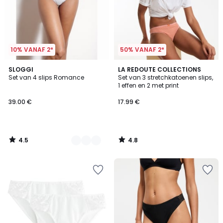
10% VANAF 2*
50% VANAF 2*
4.5
4.8
2
SLOGGI
LA REDOUTE COLLECTIONS
/ 5
/ 5
Set van 4 slips Romance
Set van 3 stretchkatoenen slips,
Kleuren
1 effen en 2 met print
39.00 €
17.99 €
4.5
4.8
/
/
5
5