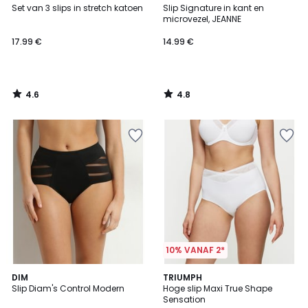
/ 5
/ 5
Set van 3 slips in stretch katoen
Slip Signature in kant en
microvezel, JEANNE
17.99 €
14.99 €
4.6
4.8
/
/
5
5
10% VANAF 2*
4.3
4.7
2
DIM
3
TRIUMPH
/ 5
/ 5
Slip Diam's Control Modern
Hoge slip Maxi True Shape
Kleuren
Kleuren
Sensation