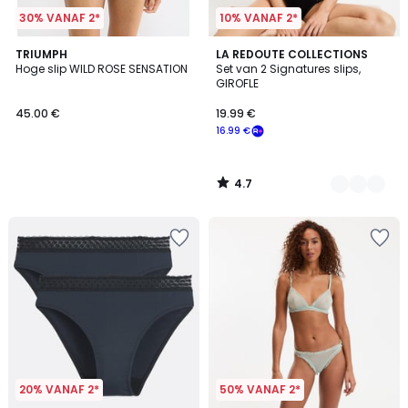
30% VANAF 2*
10% VANAF 2*
4.7
TRIUMPH
3
LA REDOUTE COLLECTIONS
/ 5
Hoge slip WILD ROSE SENSATION
Set van 2 Signatures slips,
Kleuren
GIROFLE
45.00 €
19.99 €
16.99 €
4.7
/
5
20% VANAF 2*
50% VANAF 2*