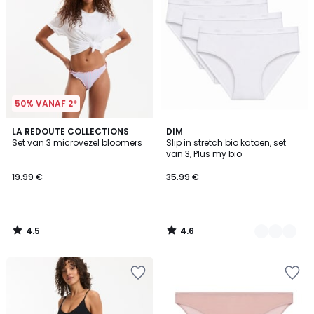
50% VANAF 2*
4.5
4.6
LA REDOUTE COLLECTIONS
2
DIM
/ 5
/ 5
Set van 3 microvezel bloomers
Slip in stretch bio katoen, set
Kleuren
van 3, Plus my bio
19.99 €
35.99 €
4.5
4.6
/
/
5
5