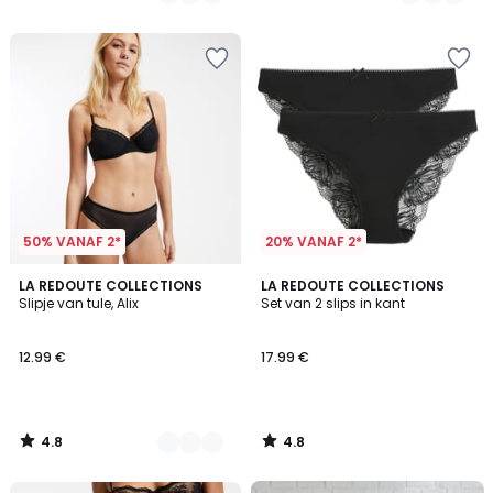
/
/
5
5
50% VANAF 2*
20% VANAF 2*
4.8
4.8
4
LA REDOUTE COLLECTIONS
LA REDOUTE COLLECTIONS
/ 5
/ 5
Slipje van tule, Alix
Set van 2 slips in kant
Kleuren
12.99 €
17.99 €
4.8
4.8
/
/
5
5
FINAL