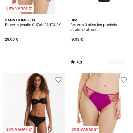
30% VANAF 2*
4.3
SANS COMPLEXE
5
DIM
/ 5
Bloemetjesslip SUZAN FANTAISY
Set van 3 slips les pockets
Kleuren
stretch katoen
28.00 €
19.99 €
4.3
/
5
20% VANAF 2*
30% VANAF 2*