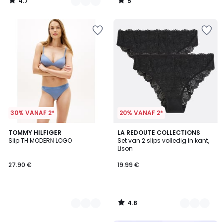
4.7
5
/
/
5
5
30% VANAF 2*
20% VANAF 2*
4.8
2
TOMMY HILFIGER
4
LA REDOUTE COLLECTIONS
/ 5
Slip TH MODERN LOGO
Set van 2 slips volledig in kant,
Kleuren
Kleuren
Lison
27.90 €
19.99 €
4.8
/
5