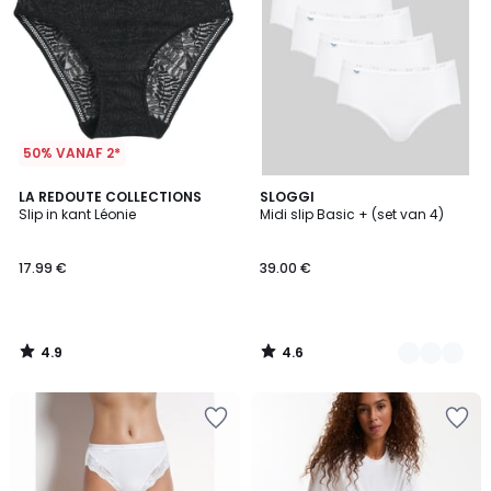
50% VANAF 2*
4.9
4.6
LA REDOUTE COLLECTIONS
3
SLOGGI
/ 5
/ 5
Slip in kant Léonie
Midi slip Basic + (set van 4)
Kleuren
17.99 €
39.00 €
4.9
4.6
/
/
5
5