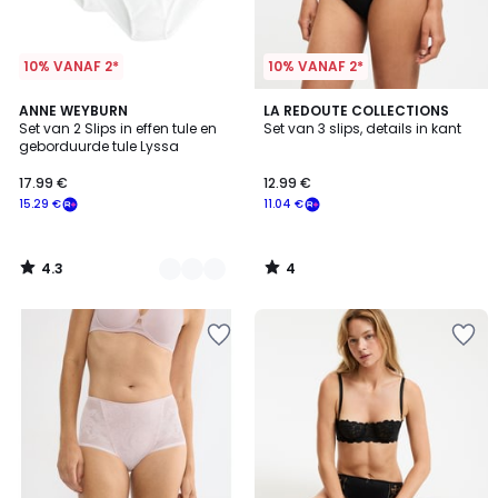
10% VANAF 2*
10% VANAF 2*
4.3
4
5
ANNE WEYBURN
LA REDOUTE COLLECTIONS
/ 5
/
Set van 2 Slips in effen tule en
Set van 3 slips, details in kant
Kleuren
5
geborduurde tule Lyssa
17.99 €
12.99 €
15.29 €
11.04 €
4.3
4
/
/
5
5