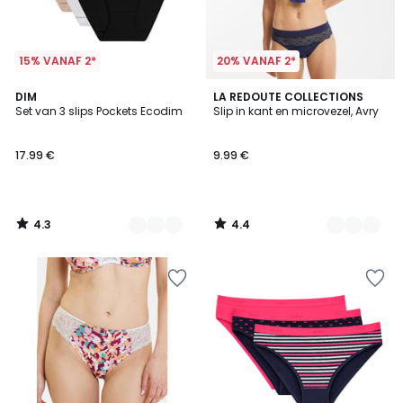
15% VANAF 2*
20% VANAF 2*
4.3
4.4
5
DIM
3
LA REDOUTE COLLECTIONS
/ 5
/ 5
Set van 3 slips Pockets Ecodim
Slip in kant en microvezel, Avry
Kleuren
Kleuren
17.99 €
9.99 €
4.3
4.4
/
/
5
5