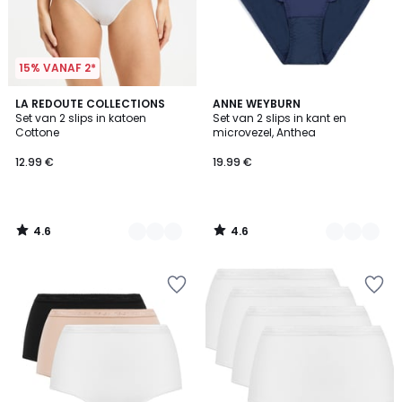
15% VANAF 2*
4.6
4.6
3
LA REDOUTE COLLECTIONS
2
ANNE WEYBURN
/ 5
/ 5
Set van 2 slips in katoen
Set van 2 slips in kant en
Kleuren
Kleuren
Cottone
microvezel, Anthea
12.99 €
19.99 €
4.6
4.6
/
/
5
5