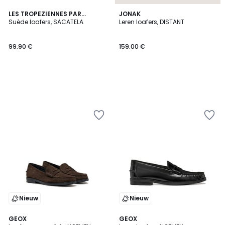
LES TROPEZIENNES PAR
JONAK
M.BELARBI
Suède loafers, SACATELA
Leren loafers, DISTANT
99.90 €
159.00 €
Nieuw
Nieuw
2
GEOX
2
GEOX