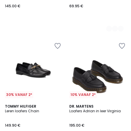
145.00 €
69.95 €
30% VANAF 2*
10% VANAF 2*
5
TOMMY HILFIGER
DR. MARTENS
/
Leren loafers Chain
Loafers Adrian in leer Virginia
5
149.90 €
195.00 €