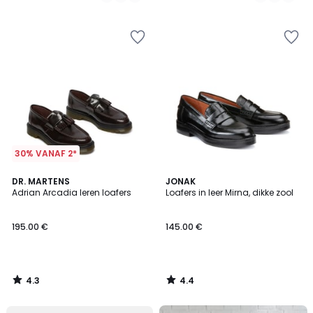
/
/
5
5
30% VANAF 2*
4.3
4.4
DR. MARTENS
JONAK
/ 5
/ 5
Adrian Arcadia leren loafers
Loafers in leer Mirna, dikke zool
195.00 €
145.00 €
4.3
4.4
/
/
5
5
FINAL