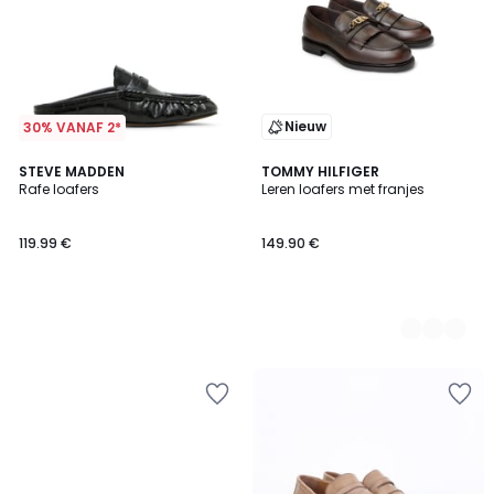
Nieuw
30% VANAF 2*
STEVE MADDEN
2
TOMMY HILFIGER
Rafe loafers
Leren loafers met franjes
Kleuren
119.99 €
149.90 €