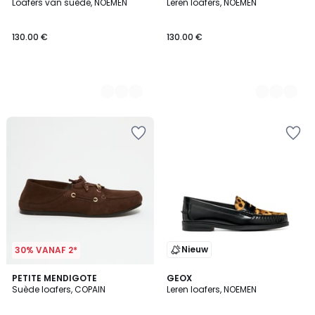
Loafers van suède, NOEMEN
Leren loafers, NOEMEN
Kleuren
Kleuren
130.00 €
130.00 €
Nieuw
30% VANAF 2*
PETITE MENDIGOTE
GEOX
Suède loafers, COPAIN
Leren loafers, NOEMEN