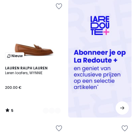
Redoute
+
Nieuw
5
2
LAUREN RALPH LAUREN
/
Leren loafers, WYNNIE
Kleuren
5
200.00 €
5
/
5