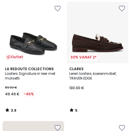
Outlet
30% VANAF 2*
3.9
5
LA REDOUTE COLLECTIONS
CLARKS
/ 5
/
Loafers Signature in leer met
Leren loafers, koeienmotief,
5
morsetti
TRAVEN EDGE
89.99 €
130.00 €
49.49 €
-45%
3.9
5
/
/
5
5