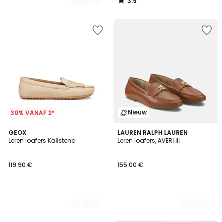
3.9
/
5
Nieuw
30% VANAF 2*
2
GEOX
2
LAUREN RALPH LAUREN
Leren loafers Kalistena
Leren loafers, AVERI III
Kleuren
Kleuren
119.90 €
155.00 €