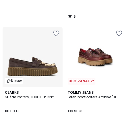
5
/
5
Nieuw
30% VANAF 2*
CLARKS
TOMMY JEANS
Suède loafers, TORHILL PENNY
Leren bootloafers Archive '01
110.00 €
139.90 €