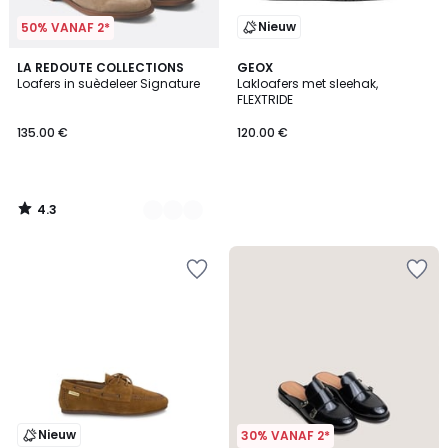
Nieuw
50% VANAF 2*
4.3
2
LA REDOUTE COLLECTIONS
GEOX
/ 5
Loafers in suèdeleer Signature
Lakloafers met sleehak,
Kleuren
FLEXTRIDE
135.00 €
120.00 €
4.3
/
5
Nieuw
30% VANAF 2*