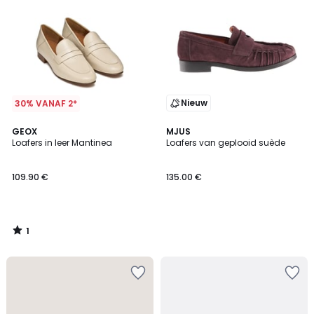
Nieuw
30% VANAF 2*
1
GEOX
MJUS
/
Loafers in leer Mantinea
Loafers van geplooid suède
5
109.90 €
135.00 €
1
/
5