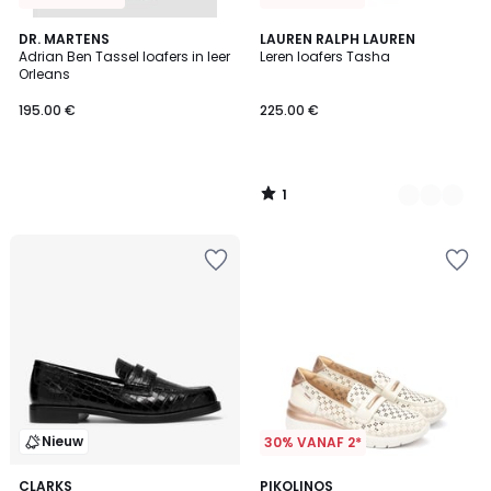
1
DR. MARTENS
2
LAUREN RALPH LAUREN
/
Adrian Ben Tassel loafers in leer
Leren loafers Tasha
Kleuren
5
Orleans
195.00 €
225.00 €
1
/
5
Nieuw
30% VANAF 2*
CLARKS
PIKOLINOS