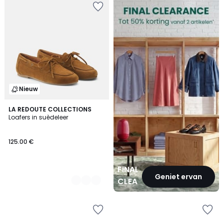
CLEARANCE
Nieuw
2
LA REDOUTE COLLECTIONS
Loafers in suèdeleer
Kleuren
125.00 €
FINAL
Geniet ervan
CLEARANCE