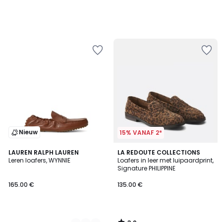
Nieuw
15% VANAF 2*
3.9
2
LAUREN RALPH LAUREN
LA REDOUTE COLLECTIONS
/ 5
Leren loafers, WYNNIE
Loafers in leer met luipaardprint,
Kleuren
Signature PHILIPPINE
165.00 €
135.00 €