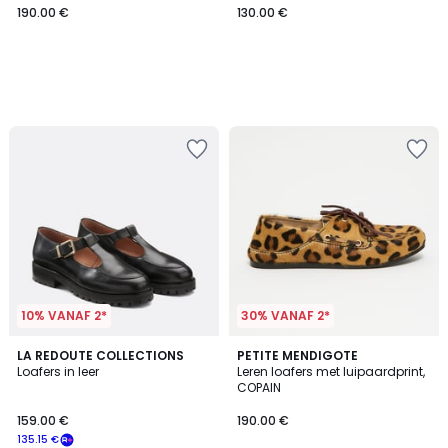
190.00 €
130.00 €
10% VANAF 2*
30% VANAF 2*
4.2
1
LA REDOUTE COLLECTIONS
PETITE MENDIGOTE
/ 5
/
Loafers in leer
Leren loafers met luipaardprint,
5
COPAIN
159.00 €
190.00 €
135.15 €