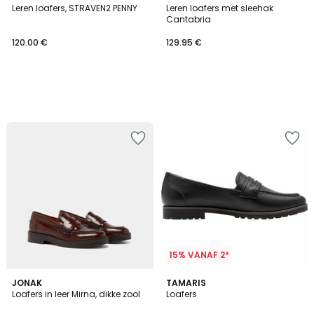
Leren loafers, STRAVEN2 PENNY
Leren loafers met sleehak
Cantabria
120.00 €
129.95 €
15% VANAF 2*
JONAK
2
TAMARIS
Loafers in leer Mirna, dikke zool
Loafers
Kleuren