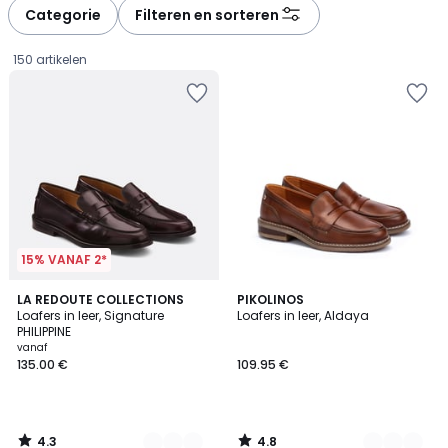
à
à
Categorie
Filteren en sorteren
gauche
droite
150 artikelen
15% VANAF 2*
4.3
4.8
2
LA REDOUTE COLLECTIONS
2
PIKOLINOS
/ 5
/ 5
Loafers in leer, Signature
Loafers in leer, Aldaya
Kleuren
Kleuren
PHILIPPINE
Prijs
vanaf
135.00 €
109.95 €
vanaf
135.00
€.
4.3
4.8