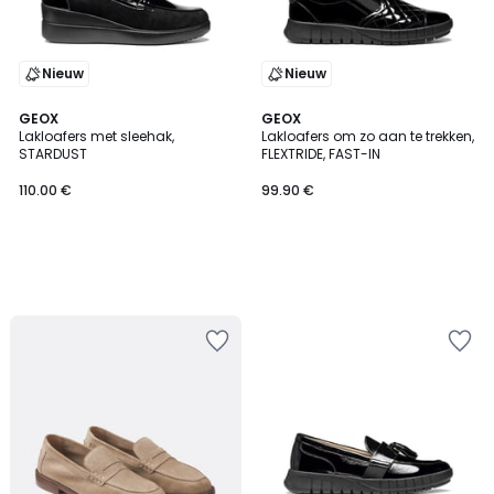
Nieuw
Nieuw
GEOX
GEOX
Lakloafers met sleehak,
Lakloafers om zo aan te trekken,
STARDUST
FLEXTRIDE, FAST-IN
110.00 €
99.90 €