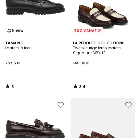
Nieuw
50% VANAF 2*
5
3.4
TAMARIS
LA REDOUTE COLLECTIONS
/
/ 5
Loafers in leer
Tweekleurige leren loafers,
5
Signature SIBYLLE
79.95 €
149.00 €
5
3.4
/
/
5
5