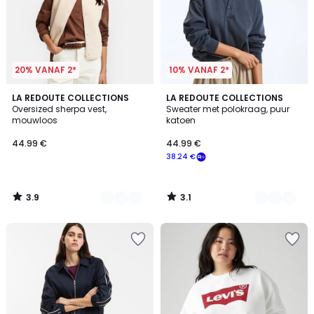
20% VANAF 2*
10% VANAF 2*
3.9
3.1
4
LA REDOUTE COLLECTIONS
2
LA REDOUTE COLLECTIONS
/ 5
/
Oversized sherpa vest,
Sweater met polokraag, puur
Kleuren
Kleuren
5
mouwloos
katoen
44.99 €
44.99 €
38.24 €
3.9
3.1
/
/
5
5