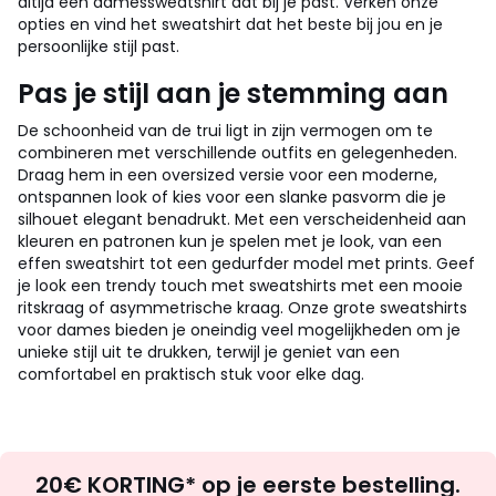
altijd een damessweatshirt dat bij je past. Verken onze
opties en vind het sweatshirt dat het beste bij jou en je
persoonlijke stijl past.
Pas je stijl aan je stemming aan
De schoonheid van de trui ligt in zijn vermogen om te
combineren met verschillende outfits en gelegenheden.
Draag hem in een oversized versie voor een moderne,
ontspannen look of kies voor een slanke pasvorm die je
silhouet elegant benadrukt. Met een verscheidenheid aan
kleuren en patronen kun je spelen met je look, van een
effen sweatshirt tot een gedurfder model met prints. Geef
je look een trendy touch met sweatshirts met een mooie
ritskraag of asymmetrische kraag. Onze grote sweatshirts
voor dames bieden je oneindig veel mogelijkheden om je
unieke stijl uit te drukken, terwijl je geniet van een
comfortabel en praktisch stuk voor elke dag.
Op
20€ KORTING* op je eerste bestelling.
zoek