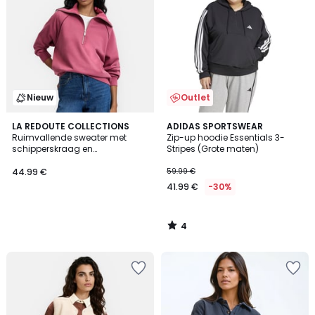
Nieuw
Outlet
4
LA REDOUTE COLLECTIONS
ADIDAS SPORTSWEAR
/
Ruimvallende sweater met
Zip-up hoodie Essentials 3-
5
schipperskraag en
Stripes (Grote maten)
contrasterende biesjes
44.99 €
59.99 €
41.99 €
-30%
4
/
5