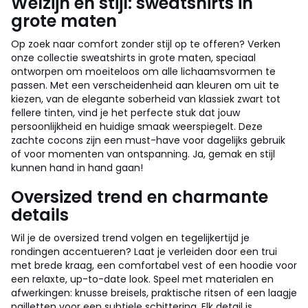
Welzijn en stijl: sweatshirts in
grote maten
Op zoek naar comfort zonder stijl op te offeren? Verken
onze collectie sweatshirts in grote maten, speciaal
ontworpen om moeiteloos om alle lichaamsvormen te
passen. Met een verscheidenheid aan kleuren om uit te
kiezen, van de elegante soberheid van klassiek zwart tot
fellere tinten, vind je het perfecte stuk dat jouw
persoonlijkheid en huidige smaak weerspiegelt. Deze
zachte cocons zijn een must-have voor dagelijks gebruik
of voor momenten van ontspanning. Ja, gemak en stijl
kunnen hand in hand gaan!
Oversized trend en charmante
details
Wil je de oversized trend volgen en tegelijkertijd je
rondingen accentueren? Laat je verleiden door een trui
met brede kraag, een comfortabel vest of een hoodie voor
een relaxte, up-to-date look. Speel met materialen en
afwerkingen: knusse breisels, praktische ritsen of een laagje
pailletten voor een subtiele schittering. Elk detail is