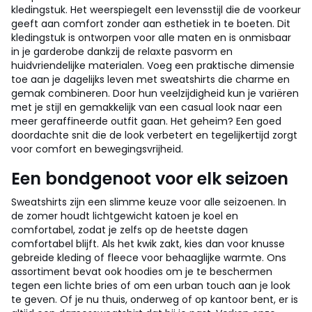
kledingstuk. Het weerspiegelt een levensstijl die de voorkeur
geeft aan comfort zonder aan esthetiek in te boeten. Dit
kledingstuk is ontworpen voor alle maten en is onmisbaar
in je garderobe dankzij de relaxte pasvorm en
huidvriendelijke materialen. Voeg een praktische dimensie
toe aan je dagelijks leven met sweatshirts die charme en
gemak combineren. Door hun veelzijdigheid kun je variëren
met je stijl en gemakkelijk van een casual look naar een
meer geraffineerde outfit gaan. Het geheim? Een goed
doordachte snit die de look verbetert en tegelijkertijd zorgt
voor comfort en bewegingsvrijheid.
Een bondgenoot voor elk seizoen
Sweatshirts zijn een slimme keuze voor alle seizoenen. In
de zomer houdt lichtgewicht katoen je koel en
comfortabel, zodat je zelfs op de heetste dagen
comfortabel blijft. Als het kwik zakt, kies dan voor knusse
gebreide kleding of fleece voor behaaglijke warmte. Ons
assortiment bevat ook hoodies om je te beschermen
tegen een lichte bries of om een urban touch aan je look
te geven. Of je nu thuis, onderweg of op kantoor bent, er is