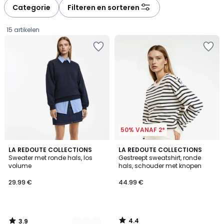
Categorie
Filteren en sorteren
15 artikelen
50% VANAF 2*
3.9
4.4
2
LA REDOUTE COLLECTIONS
LA REDOUTE COLLECTIONS
/ 5
/ 5
Sweater met ronde hals, los
Gestreept sweatshirt, ronde
Kleuren
volume
hals, schouder met knopen
29.99
29.99 €
44.99 €
€.
4.4
3.9