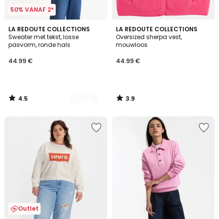
50% VANAF 2*
4.5
3.9
2
LA REDOUTE COLLECTIONS
LA REDOUTE COLLECTIONS
/ 5
/ 5
Sweater met tekst, losse
Oversized sherpa vest,
Kleuren
pasvorm, ronde hals
mouwloos
44.99 €
44.99 €
4.5
3.9
/
/
5
5
Outlet