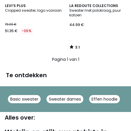
3.1
LEVI’S PLUS
LA REDOUTE COLLECTIONS
/
Cropped sweater, logo vooraan
Sweater met polokraag, puur
5
katoen
79.00 €
44.99 €
51.35 €
-35%
3.1
/
5
Pagina 1 van 1
Te ontdekken
Basic sweater
Sweater dames
Effen hoodie
K
Alles over: