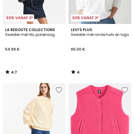
50% VANAF 2*
30% VANAF 2*
4.7
4
LA REDOUTE COLLECTIONS
LEVI’S PLUS
/ 5
/
Sweater met rits, polokraag
Sweater met ronde hals en logo
5
54.99 €
65.00 €
4.7
4
/
/
5
5