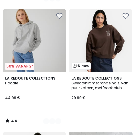
/
/
5
5
Nieuw
50% VANAF 2*
4.6
2
LA REDOUTE COLLECTIONS
LA REDOUTE COLLECTIONS
/ 5
Hoodie
Sweatshirt met ronde hals, van
Kleuren
puur katoen, met 'book club'-
opdruk op de borst
44.99 €
29.99 €
4.6
/
5
FINAL