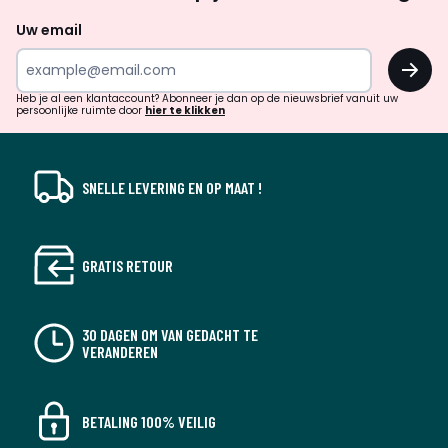
naar
Uw email
inspiratie
OK
en
!
verrassingen?
Heb je al een klantaccount? Abonneer je dan op de nieuwsbrief vanuit uw
persoonlijke ruimte door
hier te klikken
SNELLE LEVERING EN OP MAAT !
GRATIS RETOUR
30 DAGEN OM VAN GEDACHT TE
VERANDEREN
BETALING 100% VEILIG