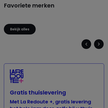
Favoriete merken
Sloggi
Adidas
Bekijk alles
Précédent
Suiva
-
-
défiler
défile
à
à
gauche
droit
Gratis thuislevering
Met La Redoute +, gratis levering