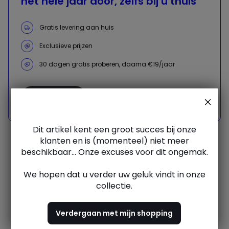
het hele jaar door, zelfs bij u thuis
Gratis levering aan huis
Exclusieve prijzen
30 dagen gratis proberen, daarna €19/jaar
Ontdek nu
Dit artikel kent een groot succes bij onze
klanten en is (momenteel) niet meer
beschikbaar... Onze excuses voor dit ongemak.
Meubels, linnengoed,
We hopen dat u verder uw geluk vindt in onze
decoratie, mode
collectie.
Verdergaan met mijn shopping
Bij La Redoute hebben we een eenvoudige overtuiging:
jouw dagelijks leven verdient meer comfort, meer stijl