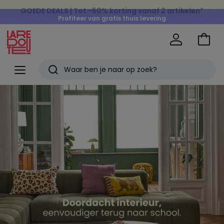
Profiteer van gratis thuis levering
op al de Mode & Home aankopen
Naar
het
La
winke
Redoute
Menu
Zoeken
Laatst
Back
to
bekeken
school
artikelen