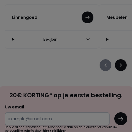
Linnengoed
Meubelen
Bekijken
Précédent
Suiva
-
-
défiler
défile
à
à
Op
gauche
droit
20€ KORTING* op je eerste bestelling.
zoek
naar
Uw email
inspiratie
OK
en
!
verrassingen?
Heb je al een klantaccount? Abonneer je dan op de nieuwsbrief vanuit uw
persoonlijke ruimte door
hier te klikken