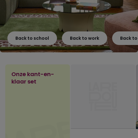
Back to school
Back to work
Back t
Onze kant-en-
klaar set