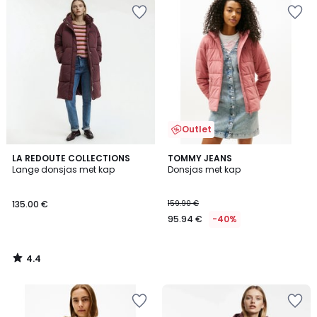
Outlet
4.4
LA REDOUTE COLLECTIONS
TOMMY JEANS
/ 5
Lange donsjas met kap
Donsjas met kap
135.00 €
159.90 €
95.94 €
-40%
4.4
/
5