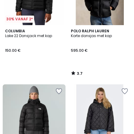
30% VANAF 2*
3.7
COLUMBIA
POLO RALPH LAUREN
/ 5
Lake 22 Donsjack met kap
Korte donsjas met kap
150.00 €
595.00 €
3.7
/
5