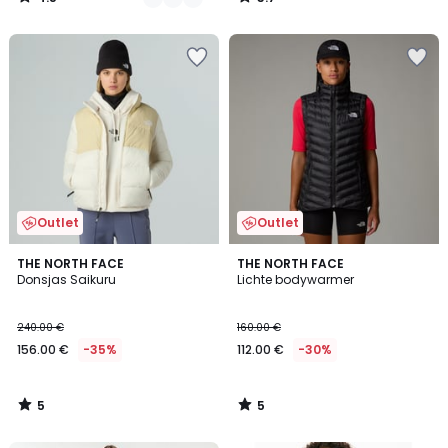
/
/
5
5
Outlet
Outlet
5
5
THE NORTH FACE
THE NORTH FACE
/
/
Donsjas Saikuru
Lichte bodywarmer
5
5
240.00 €
160.00 €
156.00 €
-35%
112.00 €
-30%
5
5
/
/
5
5