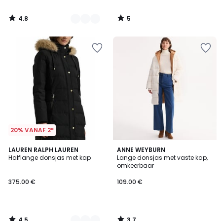
4.8
5
/
/
5
5
20% VANAF 2*
4.5
3.7
2
LAUREN RALPH LAUREN
ANNE WEYBURN
/ 5
/ 5
Halflange donsjas met kap
Lange donsjas met vaste kap,
Kleuren
omkeerbaar
375.00 €
109.00 €
4.5
3.7