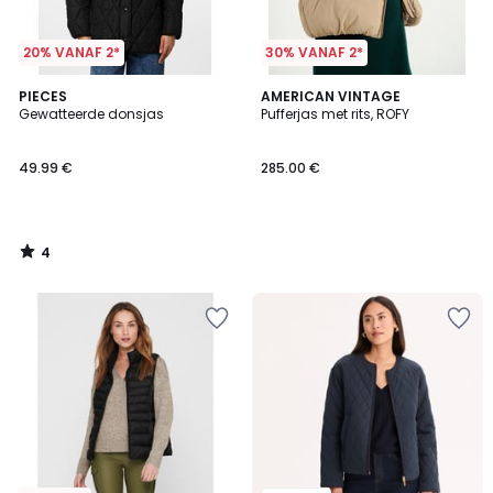
20% VANAF 2*
30% VANAF 2*
4
PIECES
AMERICAN VINTAGE
/
Gewatteerde donsjas
Pufferjas met rits, ROFY
5
49.99 €
285.00 €
4
/
5