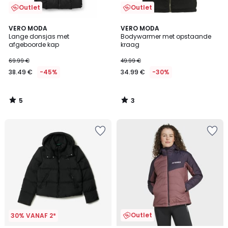
Outlet
Outlet
5
3
VERO MODA
VERO MODA
/
/
Lange donsjas met
Bodywarmer met opstaande
5
5
afgeboorde kap
kraag
69.99 €
49.99 €
38.49 €
-45%
34.99 €
-30%
5
3
/
/
5
5
Outlet
30% VANAF 2*