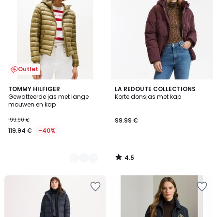
Outlet
4.5
2
TOMMY HILFIGER
LA REDOUTE COLLECTIONS
/ 5
Gewatteerde jas met lange
Korte donsjas met kap
Kleuren
mouwen en kap
199.90 €
99.99 €
119.94 €
-40%
4.5
/
5