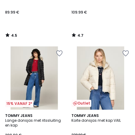
89.99 €
109.99 €
4.5
4.7
/
/
5
5
Outlet
15% VANAF 2*
TOMMY JEANS
TOMMY JEANS
Lange donsjas met ritssluiting
Korte donsjas met kap VAIL
en kap
229.90 €