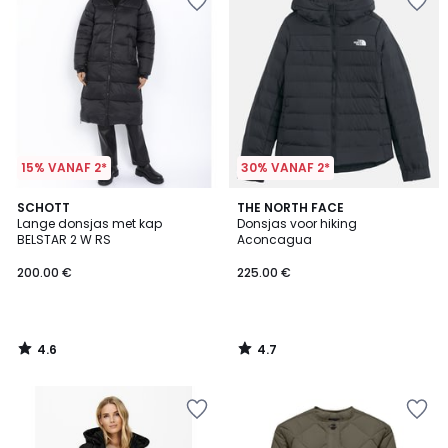
15% VANAF 2*
30% VANAF 2*
4.6
4.7
SCHOTT
THE NORTH FACE
/ 5
/ 5
Lange donsjas met kap
Donsjas voor hiking
BELSTAR 2 W RS
Aconcagua
200.00 €
225.00 €
4.6
4.7
/
/
5
5