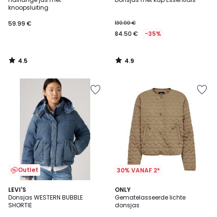
knoopsluiting
59.99 €
130.00 €
84.50 €
-35%
4.5
4.9
/
/
5
5
Outlet
30% VANAF 2*
5
LEVI'S
ONLY
/
Donsjas WESTERN BUBBLE
Gematelasseerde lichte
5
SHORTIE
donsjas