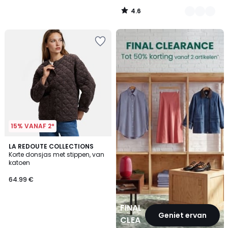
4.6
/
5
FINAL
CLEARANCE
15% VANAF 2*
LA REDOUTE COLLECTIONS
Korte donsjas met stippen, van
katoen
64.99 €
FINAL
Geniet ervan
CLEARANCE