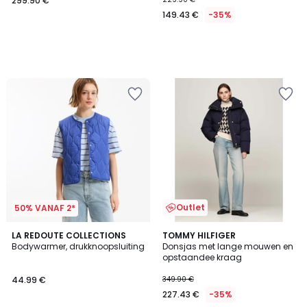
299.90 €
149.43 €
-35%
Outlet
50% VANAF 2*
4.8
5
3
LA REDOUTE COLLECTIONS
TOMMY HILFIGER
/ 5
/
Bodywarmer, drukknoopsluiting
Donsjas met lange mouwen en
Kleuren
5
opstaandee kraag
44.99 €
349.90 €
227.43 €
-35%