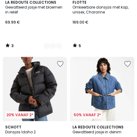
3
5
2
LA REDOUTE COLLECTIONS
FLOTTE
/
/
Gewatteerd jasje met bloemen
Omkeerbare donsjas met kap,
Kleuren
5
5
in reliëf
unisex, Charonne
69.99 €
169.00 €
3
5
/
/
5
5
20% VANAF 2*
50% VANAF 2*
4.6
5
SCHOTT
LA REDOUTE COLLECTIONS
/ 5
/
Donsjas Idaho 2
Gewatteerd jasje in denim
5