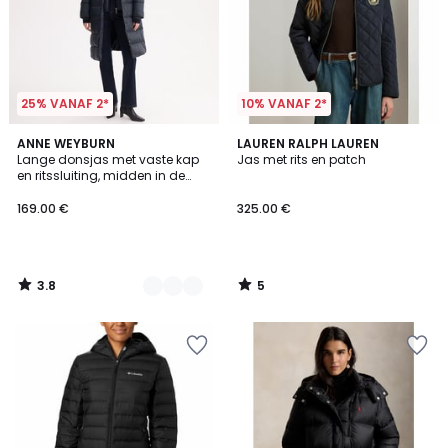
25% VANAF 2*
10% VANAF 2*
3.8
5
3
ANNE WEYBURN
LAUREN RALPH LAUREN
/ 5
/
Lange donsjas met vaste kap
Jas met rits en patch
Kleuren
5
en ritssluiting, midden in de
winter
169.00 €
325.00 €
3.8
5
/
/
5
5