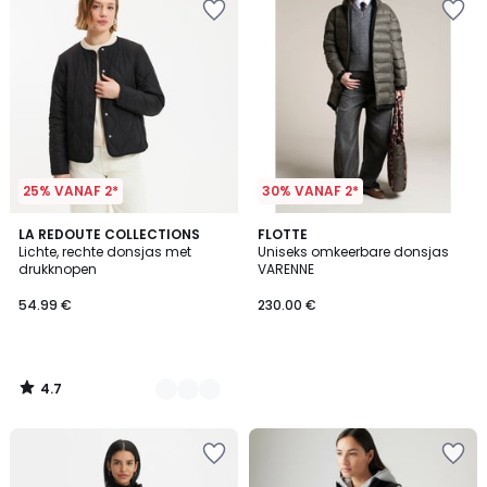
25% VANAF 2*
30% VANAF 2*
4.7
2
LA REDOUTE COLLECTIONS
FLOTTE
/ 5
Lichte, rechte donsjas met
Uniseks omkeerbare donsjas
Kleuren
drukknopen
VARENNE
54.99 €
230.00 €
4.7
/
5