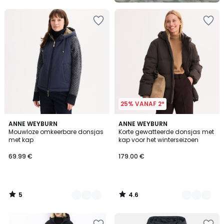
25% VANAF 2*
5
4.6
2
ANNE WEYBURN
2
ANNE WEYBURN
/
/ 5
Mouwloze omkeerbare donsjas
Korte gewatteerde donsjas met
Kleuren
Kleuren
5
met kap
kap voor het winterseizoen
69.99 €
179.00 €
5
4.6
/
/
5
5