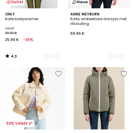
Outlet
Nieuw
4.3
3
ONLY
2
ANNE WEYBURN
/ 5
Korte bodywarmer
Korte, omkeerbare donsjas met
Kleuren
Kleuren
ritssluiting
vanaf
39.99 €
69.99 €
25.99 €
-35%
4.3
/
5
50% VANAF 2*