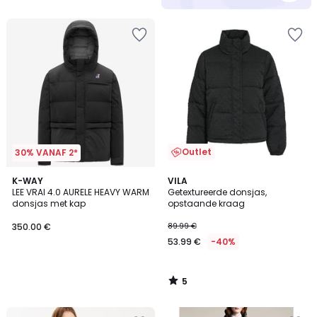
Outlet
30% VANAF 2*
5
K-WAY
VILA
/
LEE VRAI 4.0 AURELE HEAVY WARM
Getextureerde donsjas,
5
donsjas met kap
opstaande kraag
350.00 €
89.99 €
53.99 €
-40%
5
/
5