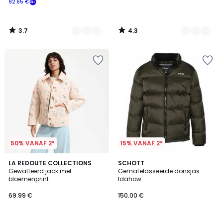
92.65 €
Schrijf
je
in
3.7
4.3
voor
/
/
5
5
ons
programma
om
in
plaats
daarvan
te
betalen
92.65
€.
50% VANAF 2*
15% VANAF 2*
4.6
LA REDOUTE COLLECTIONS
2
SCHOTT
/ 5
Gewatteerd jack met
Gematelasseerde donsjas
Kleuren
bloemenprint
Idahow
69.99 €
150.00 €