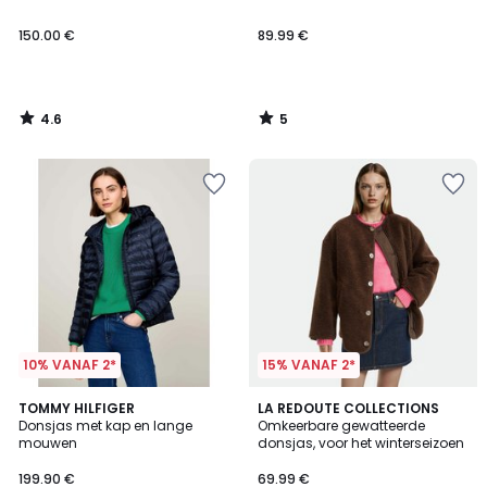
150.00 €
89.99 €
4.6
5
/
/
5
5
10% VANAF 2*
15% VANAF 2*
4.3
2
TOMMY HILFIGER
LA REDOUTE COLLECTIONS
/ 5
Donsjas met kap en lange
Omkeerbare gewatteerde
Kleuren
mouwen
donsjas, voor het winterseizoen
199.90 €
69.99 €