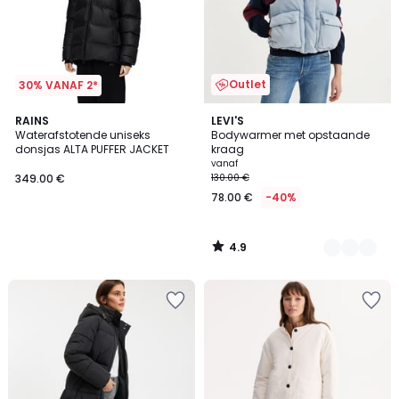
Outlet
30% VANAF 2*
4.9
RAINS
3
LEVI'S
/ 5
Waterafstotende uniseks
Bodywarmer met opstaande
Kleuren
donsjas ALTA PUFFER JACKET
kraag
vanaf
349.00 €
130.00 €
78.00 €
-40%
4.9
/
5