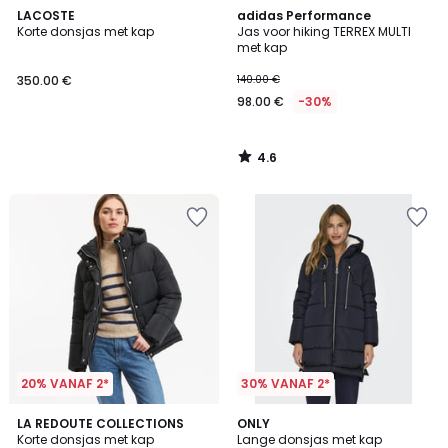
4.6
LACOSTE
adidas Performance
/ 5
Korte donsjas met kap
Jas voor hiking TERREX MULTI
met kap
350.00 €
140.00 €
98.00 €
-30%
4.6
/
5
20% VANAF 2*
30% VANAF 2*
4.5
4.7
LA REDOUTE COLLECTIONS
ONLY
/ 5
/ 5
Korte donsjas met kap
Lange donsjas met kap