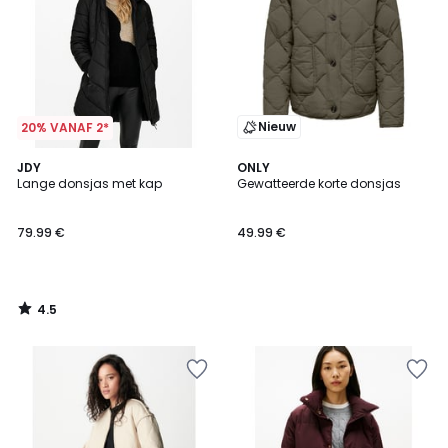
Nieuw
20% VANAF 2*
4.5
JDY
ONLY
/ 5
Lange donsjas met kap
Gewatteerde korte donsjas
79.99 €
49.99 €
4.5
/
5