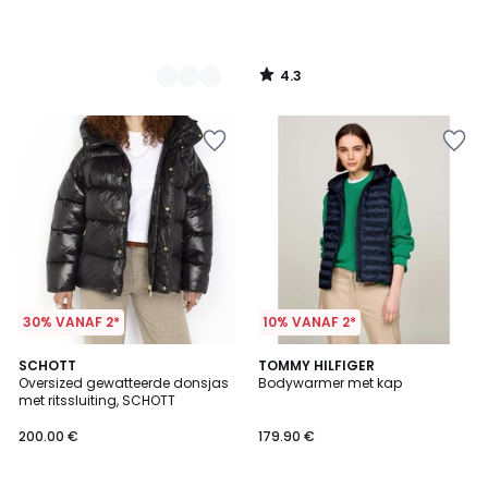
4.3
/
5
30% VANAF 2*
10% VANAF 2*
4.5
5
SCHOTT
TOMMY HILFIGER
/ 5
/
Oversized gewatteerde donsjas
Bodywarmer met kap
5
met ritssluiting, SCHOTT
200.00 €
179.90 €