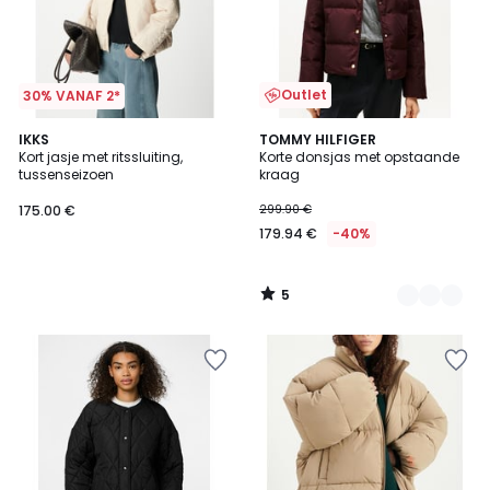
Outlet
30% VANAF 2*
5
IKKS
2
TOMMY HILFIGER
/
Kort jasje met ritssluiting,
Korte donsjas met opstaande
Kleuren
5
tussenseizoen
kraag
175.00 €
299.90 €
179.94 €
-40%
5
/
5