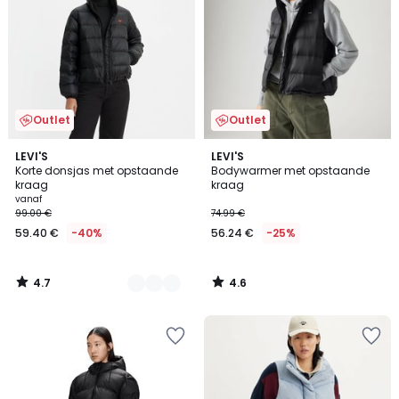
Outlet
Outlet
4.7
4.6
2
LEVI'S
LEVI'S
/ 5
/ 5
Korte donsjas met opstaande
Bodywarmer met opstaande
Kleuren
kraag
kraag
vanaf
99.00 €
74.99 €
59.40 €
-40%
56.24 €
-25%
4.7
4.6
/
/
5
5