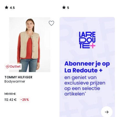
4.5
5
/
/
5
5
Redoute
+
Outlet
TOMMY HILFIGER
Bodywarmer
149.90 €
112.42 €
-25%