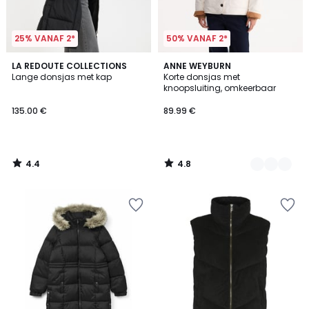
25% VANAF 2*
50% VANAF 2*
4.4
4.8
LA REDOUTE COLLECTIONS
3
ANNE WEYBURN
/ 5
/ 5
Lange donsjas met kap
Korte donsjas met
Kleuren
knoopsluiting, omkeerbaar
135.00 €
89.99 €
4.4
4.8
/
/
5
5