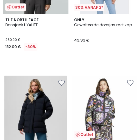
Outlet
30% VANAF 2*
THE NORTH FACE
ONLY
Donsjack HYALITE
Gewatteerde donsjas met kap
260.00 €
49.99 €
182.00 €
-30%
Outlet