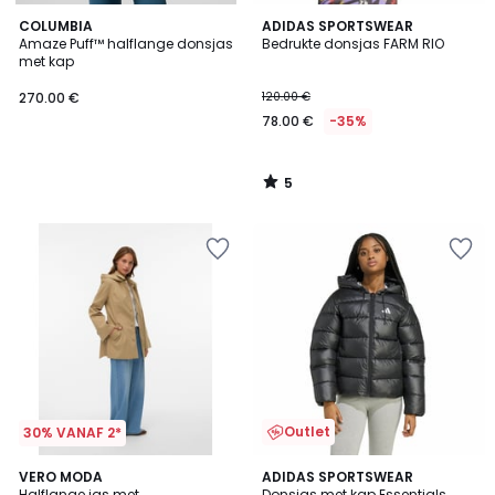
5
COLUMBIA
ADIDAS SPORTSWEAR
/
Amaze Puff™ halflange donsjas
Bedrukte donsjas FARM RIO
5
met kap
270.00 €
120.00 €
78.00 €
-35%
5
/
5
Outlet
30% VANAF 2*
4.5
4.9
VERO MODA
ADIDAS SPORTSWEAR
/ 5
/ 5
Halflange jas met
Donsjas met kap Essentials