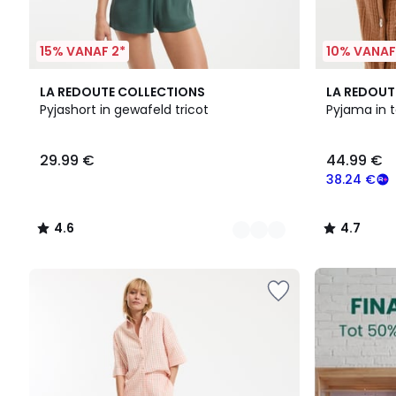
15% VANAF 2*
10% VANAF
2
4.6
4
4.7
LA REDOUTE COLLECTIONS
LA REDOUT
Kleuren
/ 5
Kleuren
/ 5
Pyjashort in gewafeld tricot
Pyjama in 
29.99
29.99 €
44.99 €
€.
38.24 €
4.6
4.7
/
/
5
5
FINAL
CLEARANCE