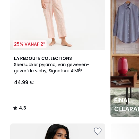
25% VANAF 2*
4.3
LA REDOUTE COLLECTIONS
/ 5
Seersucker pyjama, van geweven-
geverfde vichy, Signature AIMÉE
44.99 €
FINAL
CLEARA
4.3
/
5