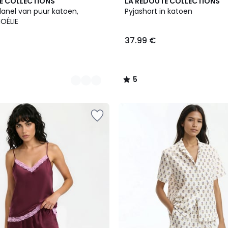
5
E COLLECTIONS
LA REDOUTE COLLECTIONS
/
lanel van puur katoen,
Pyjashort in katoen
5
NOÉLIE
37.99 €
5
/
5