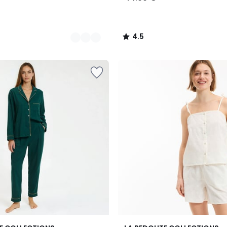
4.5
/
5