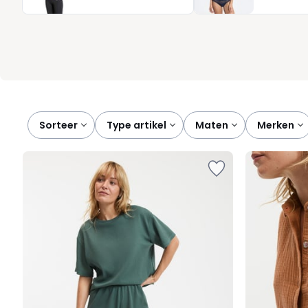
Redoute: kleding die één doel dient, jouw welzijn, elke avond opn
Sorteer
type artikel
maten
merken