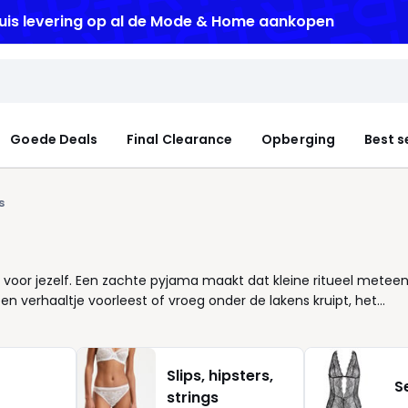
uis levering
op al de Mode & Home aankopen
Goede Deals
Final Clearance
Opberging
Best s
s
 voor jezelf. Een zachte pyjama maakt dat kleine ritueel metee
 een verhaaltje voorleest of vroeg onder de lakens kruipt, het
e pyjama’s die volgen hoe jij leeft: soepel om in te bewegen,
. Let bij je keuze op wat jij fijn vindt ’s nachts: liever luchtig e
oen en aan wat je comfortabel vindt om in huis te dragen. Een
Slips, hipsters,
an rust overdag. Zo wordt je slaapkamer een plek waar comfor
S
strings
oudig, mooi en praktisch dat is de kracht van de pyjama’s bij La