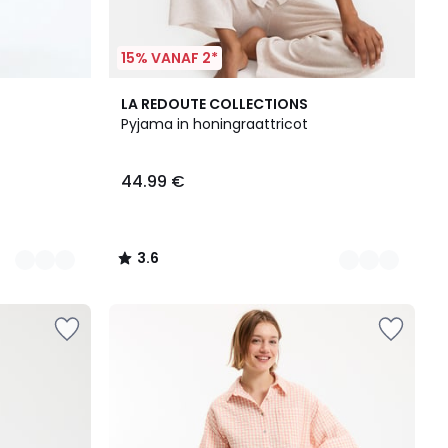
15% VANAF 2*
2
3.6
LA REDOUTE COLLECTIONS
Kleuren
/ 5
Pyjama in honingraattricot
44.99 €
3.6
/
5