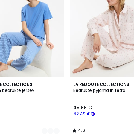
4.6
E COLLECTIONS
LA REDOUTE COLLECTIONS
/ 5
 bedrukte jersey
Bedrukte pyjama in tetra
49.99 €
42.49 €
4.6
/