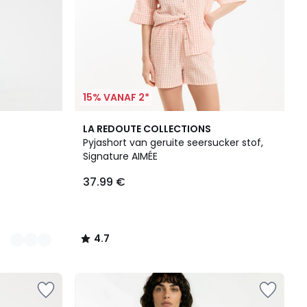
15% VANAF 2*
4.7
LA REDOUTE COLLECTIONS
/ 5
Pyjashort van geruite seersucker stof,
Signature AIMÉE
37.99 €
4.7
/
5