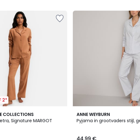
5
 2*
4.5
E COLLECTIONS
ANNE WEYBURN
/ 5
tetra, Signature MARGOT
Pyjama in grootvaders stijl, 
44.99 €