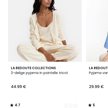
2
4.7
2
5
LA REDOUTE COLLECTIONS
LA REDOUT
Kleuren
/ 5
Kleuren
/
3-delige pyjama in pointelle tricot
Pyjama van
5
44.99 €
29.99 €
4.7
5
/
/