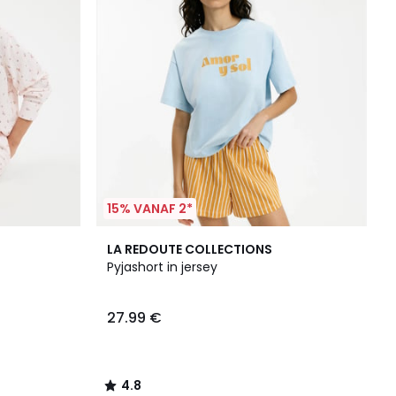
15% VANAF 2*
4.8
LA REDOUTE COLLECTIONS
/ 5
Pyjashort in jersey
27.99 €
4.8
/