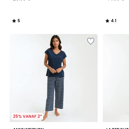
5
4.1
/
/
5
5
25% VANAF 2*