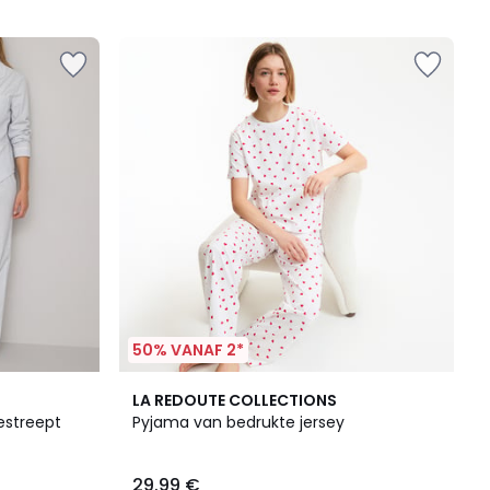
5
50% VANAF 2*
5
LA REDOUTE COLLECTIONS
/
gestreept
Pyjama van bedrukte jersey
5
29.99 €