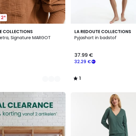
 2*
3
1
E COLLECTIONS
LA REDOUTE COLLECTIONS
Kleuren
/
tetra, Signature MARGOT
Pyjashort in badstof
5
37.99 €
32.29 €
1
/
5