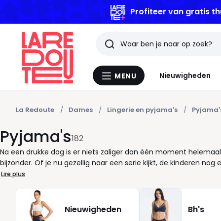
Profiteer van gratis th
Zoeken
Laatst
Nieuwigheden
MENU
Menu
bekeken
La
Redoute
artikelen
La Redoute
Dames
Lingerie en pyjama's
Pyjama'
Pyjama's
182
Na een drukke dag is er niets zaliger dan één moment helemaal
bijzonder. Of je nu gezellig naar een serie kijkt, de kinderen nog
juiste model zorgt voor echte ontspanning. Bij La Redoute vind j
Lire plus
aangenaam op de huid en mooi van snit zodat je je altijd goed voelt
licht, of eerder behaaglijk en omhullend? Denk ook aan het seiz
doordachte pyjama ondersteunt je nachtrust én je momenten v
Nieuwigheden
Bh's
vanzelfsprekend is, met kleding die meegaat in jouw ritme. Eenv