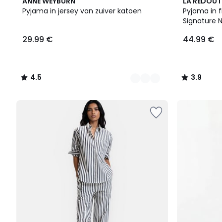
3
4.5
3
3.9
ANNE WEYBURN
LA REDOUT
Kleuren
/ 5
Kleuren
/ 5
Pyjama in jersey van zuiver katoen
Pyjama in f
Signature 
29.99 €
44.99 €
4.5
3.9
/
/
5
5