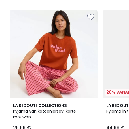
5
5
20% VANAF
5
4
4.1
LA REDOUTE COLLECTIONS
LA REDOUT
/
Kleuren
/ 5
Pyjama van katoenjersey, korte
Pyjama in 
5
mouwen
29.99 €
44.99 €