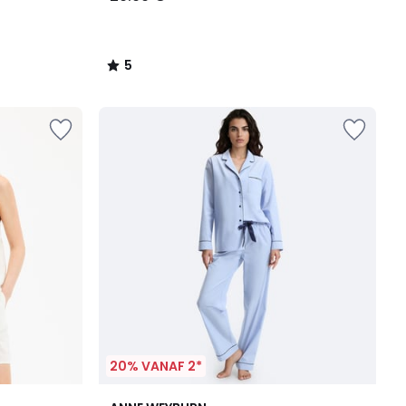
5
/
5
20% VANAF 2*