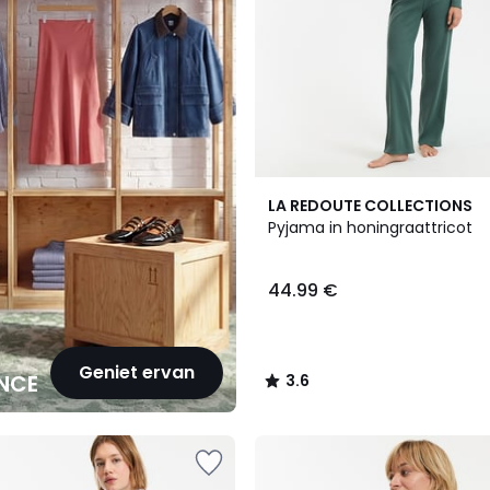
2
3.6
LA REDOUTE COLLECTIONS
Kleuren
/ 5
Pyjama in honingraattricot
44.99 €
Geniet ervan
NCE
3.6
/
5