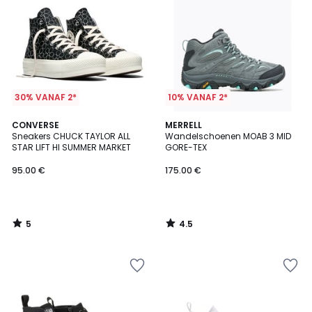
30% VANAF 2*
10% VANAF 2*
5
4.5
CONVERSE
MERRELL
/
/ 5
Sneakers CHUCK TAYLOR ALL
Wandelschoenen MOAB 3 MID
5
STAR LIFT HI SUMMER MARKET
GORE-TEX
95.00 €
175.00 €
5
4.5
/
/
5
5