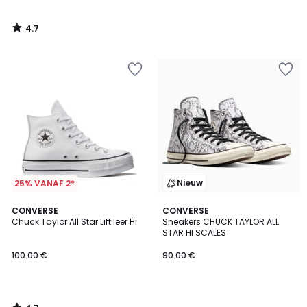
4.7
/
5
Nieuw
25% VANAF 2*
4.7
CONVERSE
CONVERSE
/ 5
Chuck Taylor All Star Lift leer Hi
Sneakers CHUCK TAYLOR ALL
STAR HI SCALES
100.00 €
90.00 €