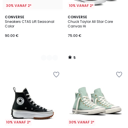
30% VANAF 2*
10% VANAF 2*
5
2
CONVERSE
CONVERSE
/
Sneakers CTAS Lift Seasonal
Chuck Taylor All Star Core
Kleuren
5
Color
Canvas Hi
90.00 €
75.00 €
5
/
5
10% VANAF 2*
30% VANAF 2*