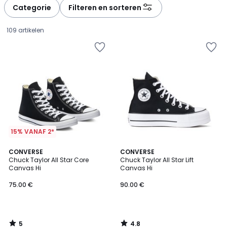
Categorie
Filteren en sorteren
109 artikelen
15% VANAF 2*
5
4.8
CONVERSE
CONVERSE
/
/ 5
Chuck Taylor All Star Core
Chuck Taylor All Star Lift
5
Canvas Hi
Canvas Hi
75.00
75.00 €
90.00 €
€.
5
4.8