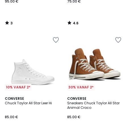
95.00 €
75.00 €
3
4.6
/
/
5
5
10% VANAF 2*
30% VANAF 2*
4.7
CONVERSE
CONVERSE
/ 5
Chuck Taylor All Star Leer Hi
Sneakers Chuck Taylor All Star
Animal Croco
85.00 €
85.00 €