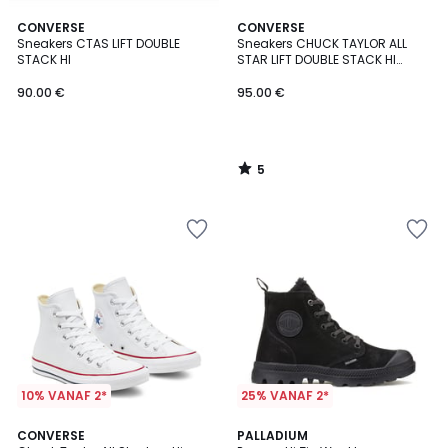
5
CONVERSE
CONVERSE
/
Sneakers CTAS LIFT DOUBLE
Sneakers CHUCK TAYLOR ALL
5
STACK HI
STAR LIFT DOUBLE STACK HI
DISTRESSED CANVAS
90.00 €
95.00 €
5
/
5
10% VANAF 2*
25% VANAF 2*
4.7
4.6
CONVERSE
PALLADIUM