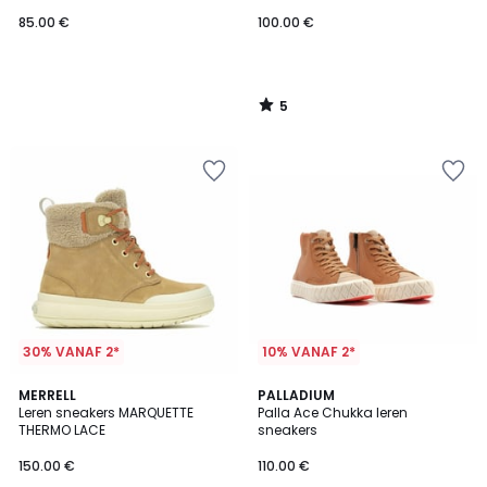
85.00 €
100.00 €
5
/
5
30% VANAF 2*
10% VANAF 2*
4.3
5
MERRELL
PALLADIUM
/ 5
/
Leren sneakers MARQUETTE
Palla Ace Chukka leren
5
THERMO LACE
sneakers
150.00 €
110.00 €