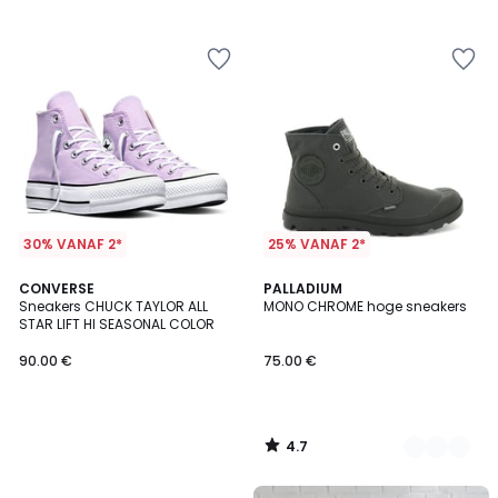
/
/
5
5
30% VANAF 2*
25% VANAF 2*
4.7
CONVERSE
3
PALLADIUM
/ 5
Sneakers CHUCK TAYLOR ALL
MONO CHROME hoge sneakers
Kleuren
STAR LIFT HI SEASONAL COLOR
90.00 €
75.00 €
4.7
/
5
FINAL