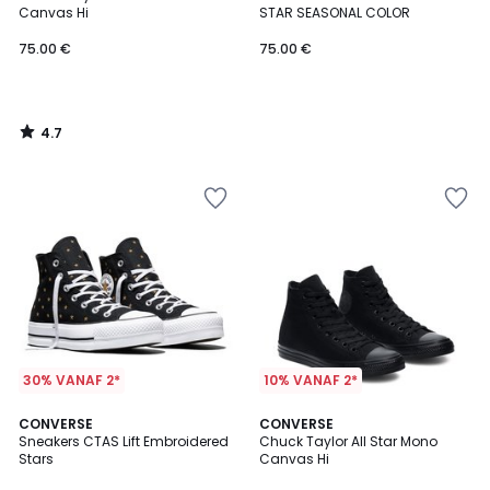
Canvas Hi
STAR SEASONAL COLOR
75.00 €
75.00 €
4.7
/
5
30% VANAF 2*
10% VANAF 2*
3
4.6
CONVERSE
CONVERSE
/
/ 5
Sneakers CTAS Lift Embroidered
Chuck Taylor All Star Mono
5
Stars
Canvas Hi