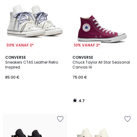
30% VANAF 2*
10% VANAF 2*
4.7
CONVERSE
CONVERSE
/ 5
Sneakers CTAS Leather Retro
Chuck Taylor All Star Seasonal
Inspired
Canvas Hi
85.00 €
75.00 €
4.7
/
5