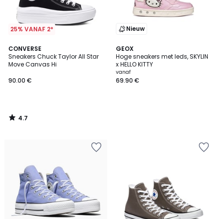
Nieuw
25% VANAF 2*
4.7
CONVERSE
GEOX
/ 5
Sneakers Chuck Taylor All Star
Hoge sneakers met leds, SKYLIN
Move Canvas Hi
x HELLO KITTY
vanaf
90.00 €
69.90 €
4.7
/
5