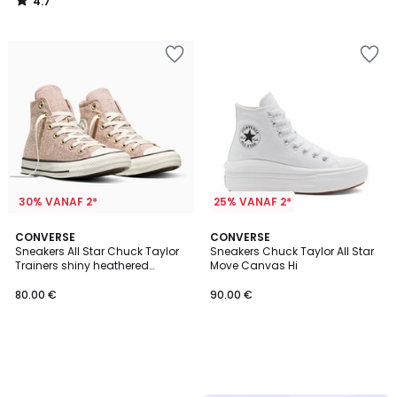
4.7
/
5
30% VANAF 2*
25% VANAF 2*
CONVERSE
CONVERSE
Sneakers All Star Chuck Taylor
Sneakers Chuck Taylor All Star
Trainers shiny heathered
Move Canvas Hi
canvas
80.00 €
90.00 €