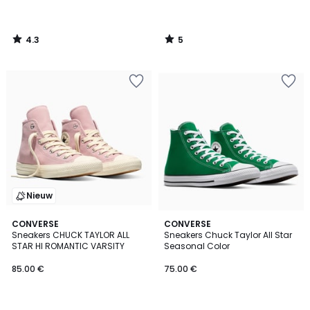
4.3
5
/
/
5
5
Nieuw
4.4
CONVERSE
5
CONVERSE
/ 5
Sneakers CHUCK TAYLOR ALL
Sneakers Chuck Taylor All Star
Kleuren
STAR HI ROMANTIC VARSITY
Seasonal Color
85.00 €
75.00 €