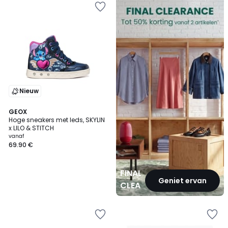
CLEARANCE
Nieuw
GEOX
Hoge sneakers met leds, SKYLIN
x LILO & STITCH
vanaf
69.90 €
FINAL
Geniet ervan
CLEARANCE