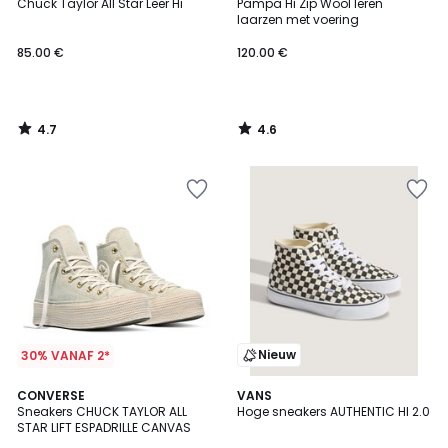
/ 5
/ 5
Chuck Taylor All Star Leer Hi
Pampa Hi Zip Wool leren
laarzen met voering
85.00 €
120.00 €
4.7
4.6
/
/
5
5
Nieuw
30% VANAF 2*
3.9
CONVERSE
VANS
/ 5
Sneakers CHUCK TAYLOR ALL
Hoge sneakers AUTHENTIC HI 2.0
STAR LIFT ESPADRILLE CANVAS