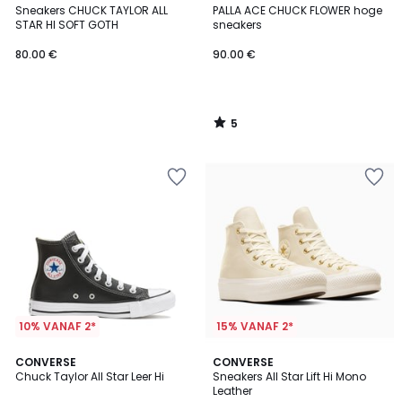
/
Sneakers CHUCK TAYLOR ALL
PALLA ACE CHUCK FLOWER hoge
5
STAR HI SOFT GOTH
sneakers
80.00 €
90.00 €
5
/
5
10% VANAF 2*
15% VANAF 2*
5
CONVERSE
CONVERSE
/
Chuck Taylor All Star Leer Hi
Sneakers All Star Lift Hi Mono
5
Leather