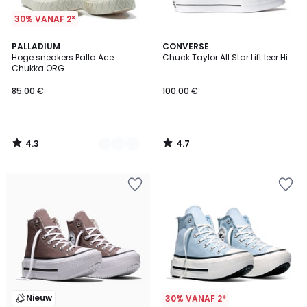
30% VANAF 2*
4.3
4.7
4
PALLADIUM
CONVERSE
/ 5
/ 5
Hoge sneakers Palla Ace
Chuck Taylor All Star Lift leer Hi
Kleuren
Chukka ORG
85.00 €
100.00 €
4.3
4.7
/
/
5
5
Nieuw
30% VANAF 2*