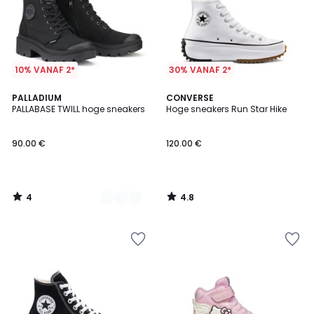
10% VANAF 2*
30% VANAF 2*
4
4.8
2
PALLADIUM
CONVERSE
/
/ 5
PALLABASE TWILL hoge sneakers
Hoge sneakers Run Star Hike
Kleuren
5
90.00 €
120.00 €
4
4.8
/
/
5
5