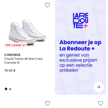
Redoute
+
10% VANAF 2*
4
CONVERSE
/
Chuck Taylor All Star Core
5
Canvas Hi
75.00 €
4
/
5