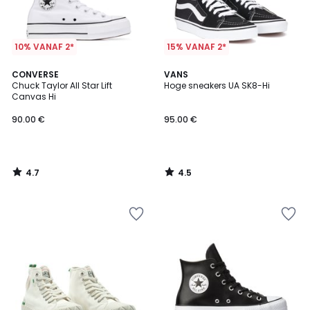
10% VANAF 2*
15% VANAF 2*
4.7
4.5
CONVERSE
VANS
/ 5
/ 5
Chuck Taylor All Star Lift
Hoge sneakers UA SK8-Hi
Canvas Hi
90.00 €
95.00 €
4.7
4.5
/
/
5
5