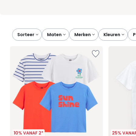
Sorteer
maten
merken
kleuren
10% VANAF 2*
25% VANAF