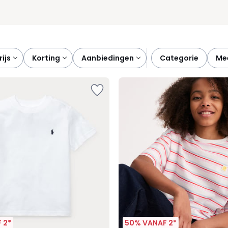
prijs
korting
aanbiedingen
categorie
m
 2*
50% VANAF 2*