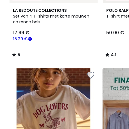
5
6
4.1
LA REDOUTE COLLECTIONS
POLO RALP
/
Kleuren
/ 5
Set van 4 T-shirts met korte mouwen
T-shirt me
5
en ronde hals
17.99
17.99 €
50.00 €
€
Schrijf
15.29 €
je
in
5
4.1
voor
/
/
ons
5
5
programma
FINAL
om
CLEARANCE
in
plaats
daarvan
te
betalen
15.29
€.