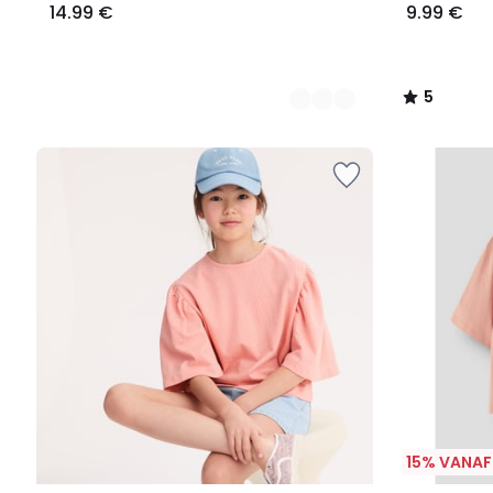
14.99 €
9.99 €
5
/
5
15% VANAF