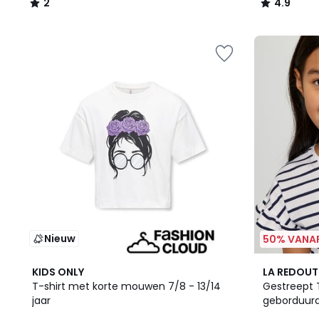
2
4.9
/
/
5
5
Nieuw
50% VANAF
2
5
KIDS ONLY
LA REDOUT
Kleuren
/
T-shirt met korte mouwen 7/8 - 13/14
Gestreept 
5
jaar
geborduurd