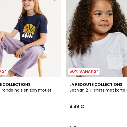
 2*
50% VANAF 2*
5
E COLLECTIONS
LA REDOUTE COLLECTIONS
/
t ronde hals en zon motief
Set van 2 T-shirts met kort
5
9.99 €