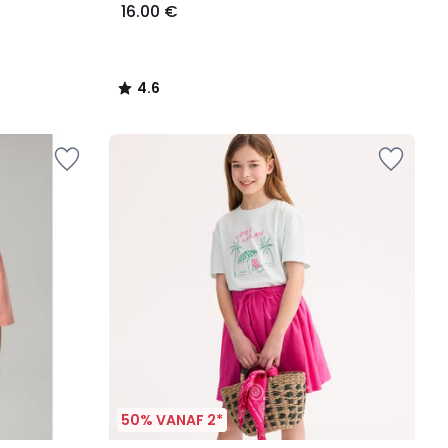
16.00 €
4.6
/
5
50% VANAF 2*