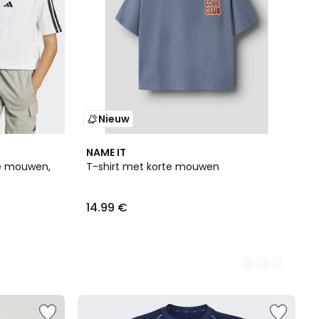
Nieuw
2
NAME IT
Kleuren
te mouwen,
T-shirt met korte mouwen
14.99 €