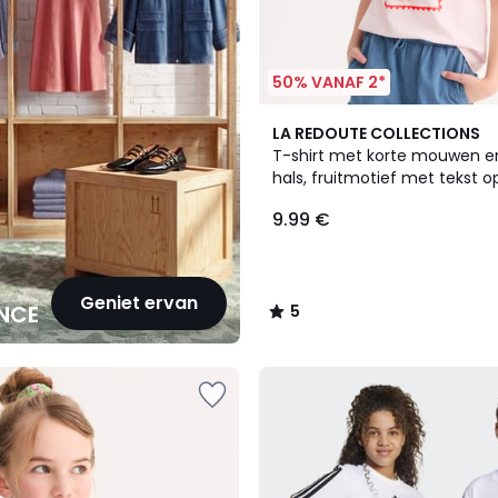
50% VANAF 2*
5
LA REDOUTE COLLECTIONS
/
T-shirt met korte mouwen e
5
hals, fruitmotief met tekst o
voorkant
9.99 €
Geniet ervan
NCE
5
/
5