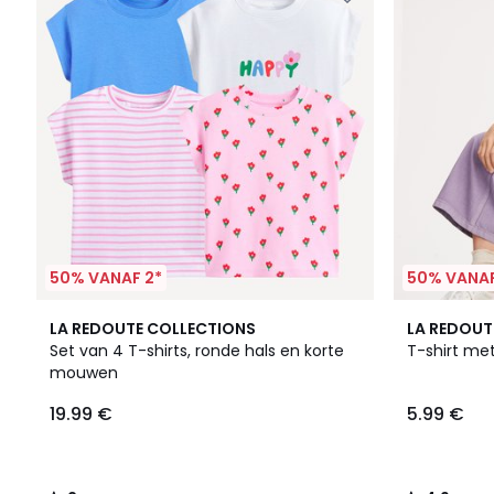
50% VANAF 2*
50% VANAF
2
4.9
LA REDOUTE COLLECTIONS
LA REDOUT
/
/ 5
Set van 4 T-shirts, ronde hals en korte
T-shirt me
5
mouwen
19.99 €
5.99 €