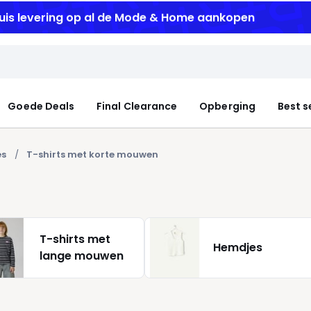
uis levering
op al de Mode & Home aankopen
Goede Deals
Final Clearance
Opberging
Best s
es
T-shirts met korte mouwen
T-shirts met
Hemdjes
lange mouwen