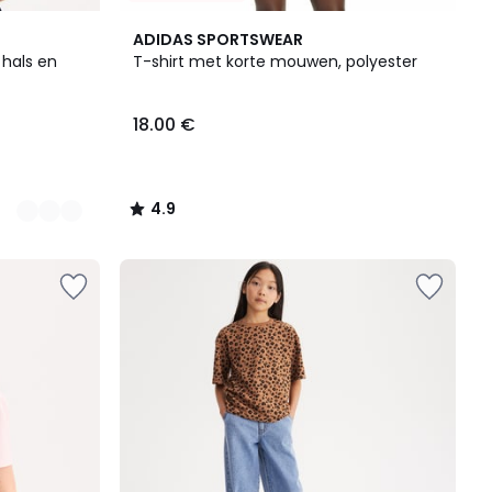
4.9
ADIDAS SPORTSWEAR
/ 5
 hals en
T-shirt met korte mouwen, polyester
18.00 €
4.9
/
5