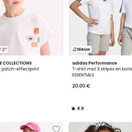
Nieuw
 2*
4.9
E COLLECTIONS
adidas Performance
/ 5
t patch-effectprint
T-shirt met 3 stripes en kor
ESSENTIALS
20.00 €
4.9
/
5