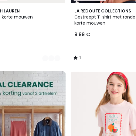
2
1
H LAUREN
LA REDOUTE COLLECTIONS
Kleuren
/
t korte mouwen
Gestreept T-shirt met ronde
5
korte mouwen
9.99 €
1
/
5