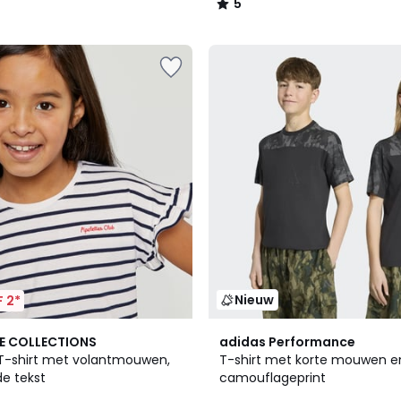
5
/
5
Nieuw
 2*
E COLLECTIONS
adidas Performance
T-shirt met volantmouwen,
T-shirt met korte mouwen e
e tekst
camouflageprint