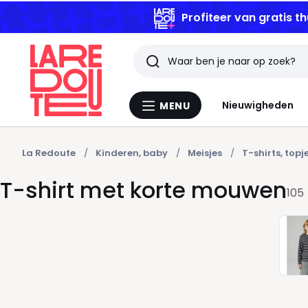
Profiteer van gratis th
Zoeken
Laatst
Nieuwigheden
MENU
Menu
bekeken
La
Redoute
artikelen
La Redoute
Kinderen, baby
Meisjes
T-shirts, topj
T-shirt met korte mouwen
105