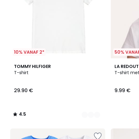
10% VANAF 2*
50% VANAF
4
4.5
TOMMY HILFIGER
LA REDOUT
Kleuren
/ 5
T-shirt
T-shirt me
29.90 €
9.99 €
4.5
/
5