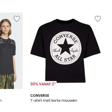
30% VANAF 2*
4.6
CONVERSE
/ 5
n
T-shirt met korte mouwen