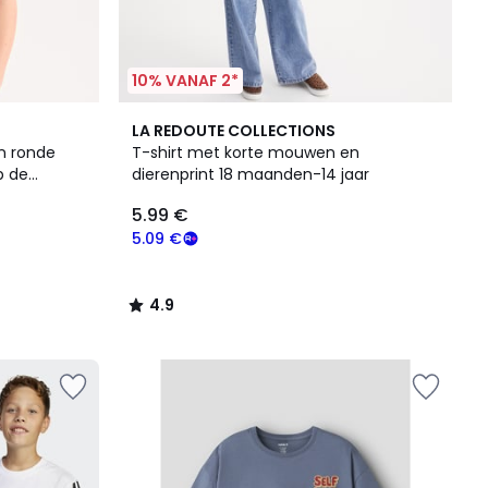
10% VANAF 2*
4.9
LA REDOUTE COLLECTIONS
/ 5
n ronde
T-shirt met korte mouwen en
p de
dierenprint 18 maanden-14 jaar
5.99 €
5.09 €
4.9
/
5