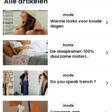
Alle artikelen
mode
Warme looks voor koude
dagen
home
De slaapkamer: 100%
duurzame materi…
mode
Do you speak trench ?
mode
Converse: een