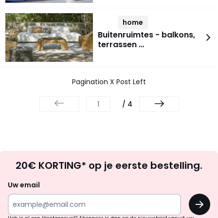
home
Buitenruimtes - balkons,
terrassen …
Pagination X Post Left
/ 4
Op
20€ KORTING* op je eerste bestelling.
zoek
naar
Uw email
inspiratie
OK
en
!