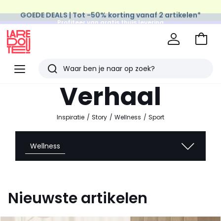
GOEDE DEALS | Tot -50% korting vanaf 2 artikelen*
Profiteer van gratis thuis levering
op al de Mode & Home aankopen
Naar
het
La
winke
Redoute
Menu
Zoeken
Laatst
Verhaal
bekeken
artikelen
Inspiratie
Story
Wellness
Sport
Wellness
Nieuwste artikelen