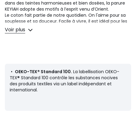
dans des teintes harmonieuses et bien dosées, la parure
KEYIAH adopte des motifs à l’esprit venu d’Orient.
Le coton fait partie de notre quotidien. On l'aime pour sa
souplesse et sa douceur. Facile à vivre, il est idéal pour les
lits des petits comme des grands !
Voir plus
Description
• 100% coton
• 57 fils/cm²
• Base droite
• Recto imprimé motifs ethniques, verso uni coloris
•
OEKO-TEX® Standard 100.
La labellisation OEKO-
émeraude
TEX® Standard 100 contrôle les substances nocives
• Finition biais contrastant
des produits textiles via un label indépendant et
international.
Entretien
• Température de lavage 60°
• En lavant votre linge à 40° au lieu de 60°, vous limitez la
consommation d'énergie
Dimensions
• 140 x 200 cm : 1 personne