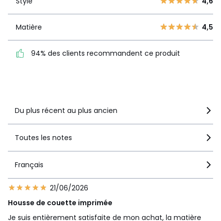
Style
4,6
Style
4,6
2
3
1
4
Matière
4,5
Matière
4,5
94% des clients
94% des clients recommandent ce produit
recommandent ce produit
Voir le détail de la note
Du plus récent au plus ancien
Toutes les notes
Français
21/06/2026
Housse de couette imprimée
Je suis entièrement satisfaite de mon achat, la matière