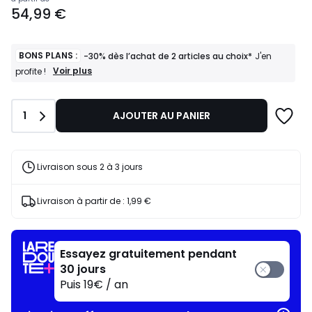
Prix
54,99 €
à
partir
de
54,99
BONS PLANS :
-30% dès l’achat de 2 articles au choix*
J'en
€.
BONS
Voir plus
profite !
PLANS
:
-30%
Quantité
1
AJOUTER AU PANIER
dès
l’achat
de
2
articles
Livraison sous 2 à 3 jours
au
choix*
J'en
Livraison à partir de :
1,99 €
profite
!
Essayez gratuitement pendant
30 jours
Puis 19€ / an