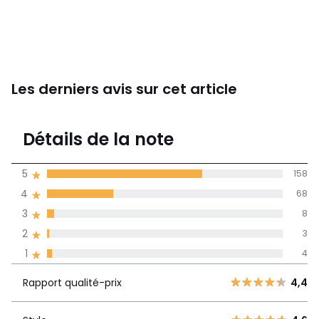
Les derniers avis sur cet article
4,5
Détails de la note
241 avis
de moyenne
5
158
obtenue sur
4
68
l'ensemble des
pays
3
8
2
3
Avis 100% certifiés,
1
4
La Redoute s'engage
Rapport
5
158
4,4
Rapport qualité-prix
4,4
qualité-prix
4
68
3
8