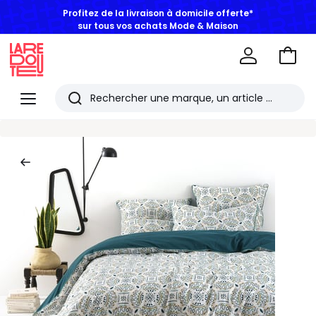
Profitez de la livraison à domicile offerte*
sur tous vos achats Mode & Maison
Aller
au
La
panie
Redoute
Menu
Rechercher
Les
derniers
articles
consultés