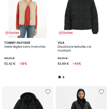
Outlet
Outlet
5
TOMMY HILFIGER
VILA
/
Veste légère sans manches
Doudoune texturée, col
5
montant
149,90 €
89,99 €
112,42 €
-25%
53,99 €
-40%
5
/
5