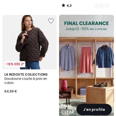
4,3
/
5
FINAL
CLEARANCE
-15% DÈS 2*
LA REDOUTE COLLECTIONS
Doudoune courte à pois en
coton
64,99 €
FINAL
J'en profite
CLEARANCE