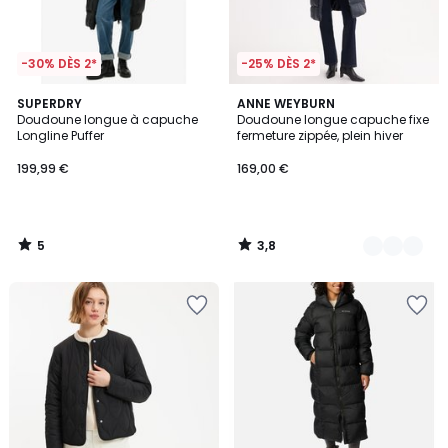
-30% DÈS 2*
-25% DÈS 2*
5
3,8
SUPERDRY
3
ANNE WEYBURN
/
/ 5
Doudoune longue à capuche
Doudoune longue capuche fixe
Couleurs
5
Longline Puffer
fermeture zippée, plein hiver
199,99 €
169,00 €
5
3,8
/
/
5
5