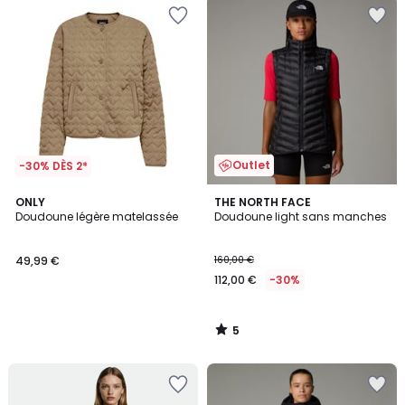
Outlet
-30% DÈS 2*
5
ONLY
THE NORTH FACE
/
Doudoune légère matelassée
Doudoune light sans manches
5
49,99 €
160,00 €
112,00 €
-30%
5
/
5