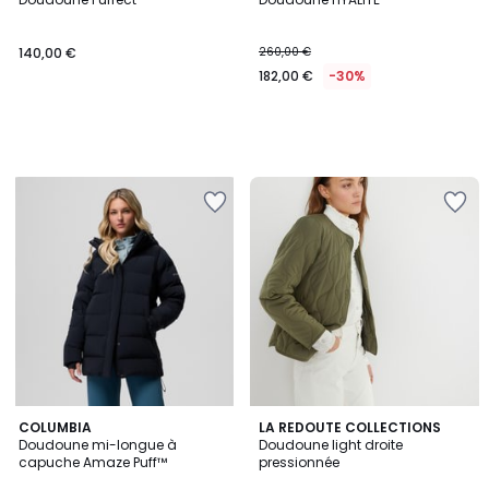
140,00 €
260,00 €
182,00 €
-30%
4,7
COLUMBIA
LA REDOUTE COLLECTIONS
/ 5
Doudoune mi-longue à
Doudoune light droite
capuche Amaze Puff™
pressionnée