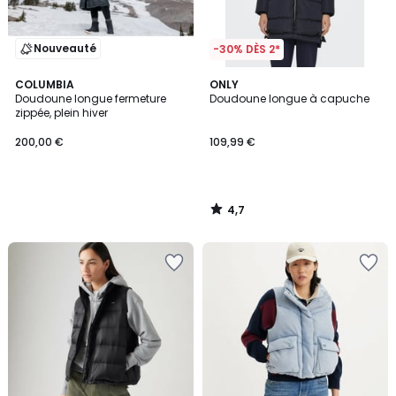
Nouveauté
-30% DÈS 2*
4,7
COLUMBIA
ONLY
/ 5
Doudoune longue fermeture
Doudoune longue à capuche
zippée, plein hiver
200,00 €
109,99 €
4,7
/
5