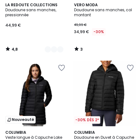
4,8
3
3
LA REDOUTE COLLECTIONS
VERO MODA
/ 5
/
Doudoune sans manches,
Doudoune sans manches, col
Couleurs
5
pressionnée
montant
44,99 €
49,99 €
34,99 €
-30%
4,8
3
/
/
5
5
Nouveauté
-30% DÈS 2*
COLUMBIA
COLUMBIA
Veste longue à Capuche Lake
Doudoune en Duvet à Capuche