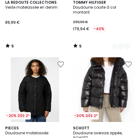
5
5
LA REDOUTE COLLECTIONS
2
TOMMY HILFIGER
/
/
Veste matelassée en denim
Doudoune courte à col
Couleurs
5
5
montant
89,99 €
299,90 €
179,94 €
-40%
5
5
/
/
5
5
-20% DÈS 2*
-30% DÈS 2*
4
4,5
PIECES
SCHOTT
/
/ 5
Doudoune matelassée
Doudoune oversize zippée,
5
SCHOTT