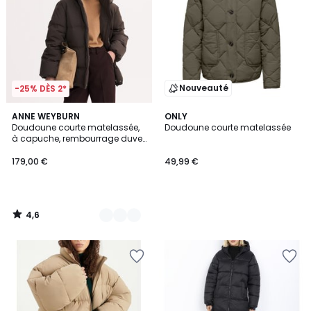
Nouveauté
-25% DÈS 2*
4,6
2
ANNE WEYBURN
ONLY
/ 5
Doudoune courte matelassée,
Doudoune courte matelassée
Couleurs
à capuche, rembourrage duvet
et plumes, plein hiver
179,00 €
49,99 €
4,6
/
5