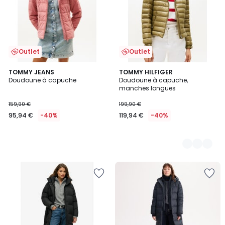
Outlet
Outlet
TOMMY JEANS
2
TOMMY HILFIGER
Doudoune à capuche
Doudoune à capuche,
Couleurs
manches longues
159,90 €
199,90 €
95,94 €
-40%
119,94 €
-40%