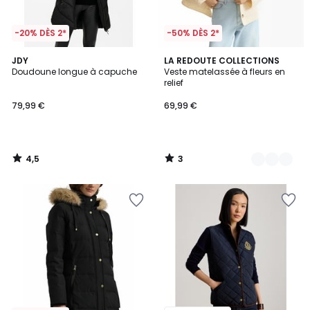
-20% DÈS 2*
-50% DÈS 2*
4,5
3
JDY
2
LA REDOUTE COLLECTIONS
/ 5
/
Doudoune longue à capuche
Veste matelassée à fleurs en
Couleurs
5
relief
79,99 €
69,99 €
4,5
3
/
/
5
5