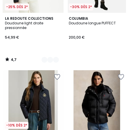
-25% DÈS 2*
-30% DÈS 2*
4,7
2
LA REDOUTE COLLECTIONS
COLUMBIA
/ 5
Doudoune light droite
Doudoune longue PUFFECT
Couleurs
pressionnée
54,99 €
200,00 €
4,7
/
5
-10% DÈS 2*