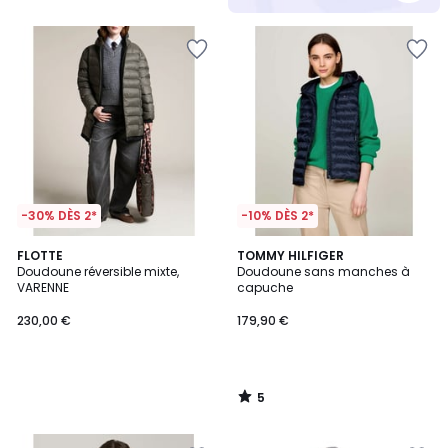
-30% DÈS 2*
-10% DÈS 2*
5
FLOTTE
TOMMY HILFIGER
/
Doudoune réversible mixte,
Doudoune sans manches à
5
VARENNE
capuche
230,00 €
179,90 €
5
/
5