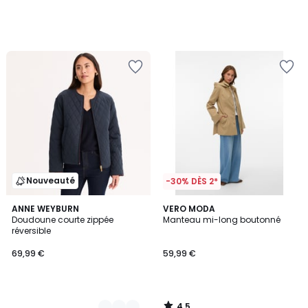
Nouveauté
-30% DÈS 2*
4,5
2
ANNE WEYBURN
VERO MODA
/ 5
Doudoune courte zippée
Manteau mi-long boutonné
Couleurs
réversible
69,99 €
59,99 €
4,5