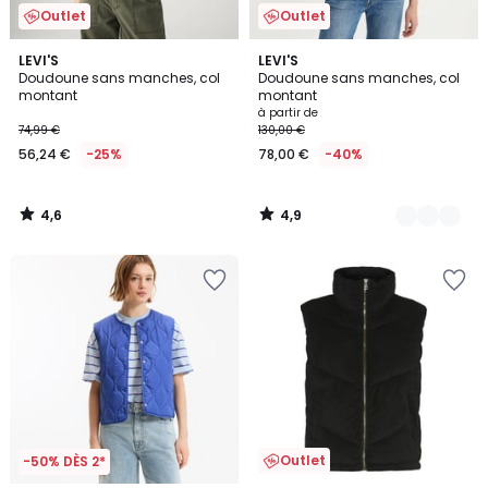
Outlet
Outlet
4,6
4,9
LEVI'S
3
LEVI'S
/ 5
/ 5
Doudoune sans manches, col
Doudoune sans manches, col
Couleurs
montant
montant
à partir de
74,99 €
130,00 €
56,24 €
-25%
78,00 €
-40%
4,6
4,9
/
/
5
5
Outlet
-50% DÈS 2*