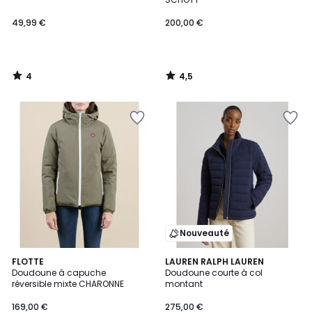
49,99 €
200,00 €
4
4,5
/
/
5
5
Nouveauté
5
FLOTTE
LAUREN RALPH LAUREN
/
Doudoune à capuche
Doudoune courte à col
5
réversible mixte CHARONNE
montant
169,00 €
275,00 €