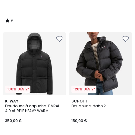
5
/
5
-30% DÈS 2*
-20% DÈS 2*
4,6
K-WAY
SCHOTT
/ 5
Doudoune à capuche LE VRAI
Doudoune Idaho 2
4.0 AURELE HEAVY WARM
350,00 €
150,00 €