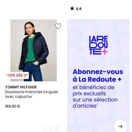
4,6
/
5
Redoute
+
-10% DÈS 2*
2
TOMMY HILFIGER
Doudoune manches longues
Couleurs
avec capuche
199,90 €