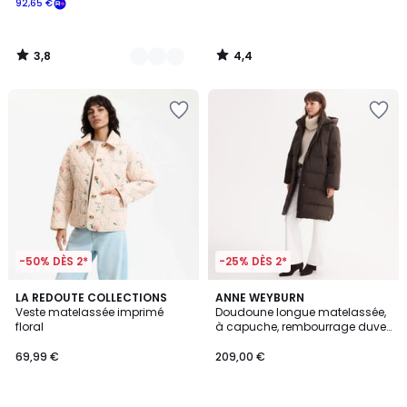
92,65 €
souscrivez
à
notre
3,8
4,4
programme
/
/
5
5
pour
payer
à
la
place
92,65
€.
-50% DÈS 2*
-25% DÈS 2*
4,3
LA REDOUTE COLLECTIONS
2
ANNE WEYBURN
/ 5
Veste matelassée imprimé
Doudoune longue matelassée,
Couleurs
floral
à capuche, rembourrage duvet
et plumes, plein hiver
69,99 €
209,00 €