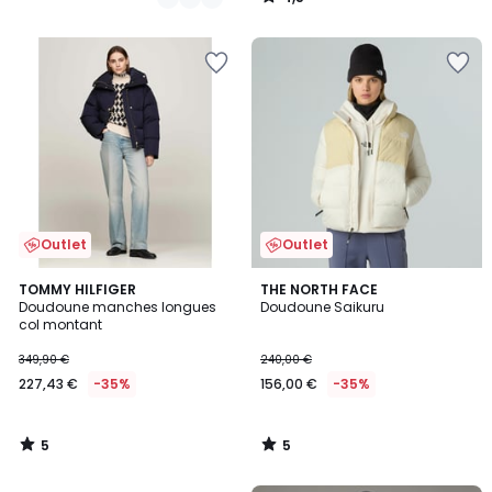
/
5
Outlet
Outlet
5
5
TOMMY HILFIGER
THE NORTH FACE
/
/
Doudoune manches longues
Doudoune Saikuru
5
5
col montant
349,90 €
240,00 €
227,43 €
-35%
156,00 €
-35%
5
5
/
/
5
5