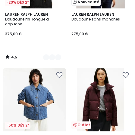
Nouveauté
-20% DÈS 2*
4,5
2
LAUREN RALPH LAUREN
LAUREN RALPH LAUREN
/ 5
Doudoune mi-longue à
Doudoune sans manches
Couleurs
capuche
375,00 €
275,00 €
4,5
/
5
Outlet
-50% DÈS 2*