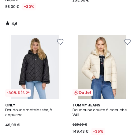
299,90 €
98,00 €
-30%
4,6
/
5
Outlet
-30% DÈS 2*
ONLY
TOMMY JEANS
Doudoune matelassée, à
Doudoune courte à capuche
capuche
VAIL
49,99 €
229,90 €
149,43 €
-35%