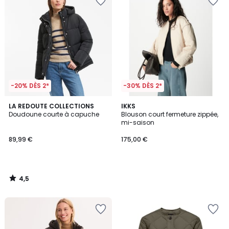
-20% DÈS 2*
-30% DÈS 2*
4,5
LA REDOUTE COLLECTIONS
IKKS
/ 5
Doudoune courte à capuche
Blouson court fermeture zippée,
mi-saison
89,99 €
175,00 €
4,5
/
5