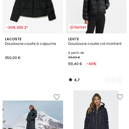
Outlet
-30% DÈS 2*
4,7
LACOSTE
2
LEVI'S
/ 5
Doudoune courte à capuche
Doudoune courte col montant
Couleurs
à partir de
350,00 €
99,00 €
59,40 €
-40%
4,7
/
5