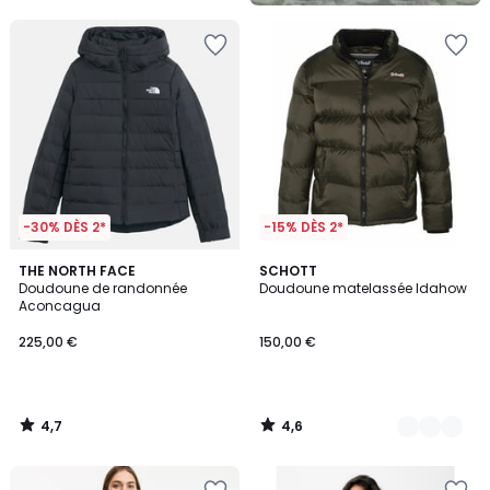
-30% DÈS 2*
-15% DÈS 2*
4,7
4,6
THE NORTH FACE
2
SCHOTT
/ 5
/ 5
Doudoune de randonnée
Doudoune matelassée Idahow
Couleurs
Aconcagua
225,00 €
150,00 €
4,7
4,6
/
/
5
5