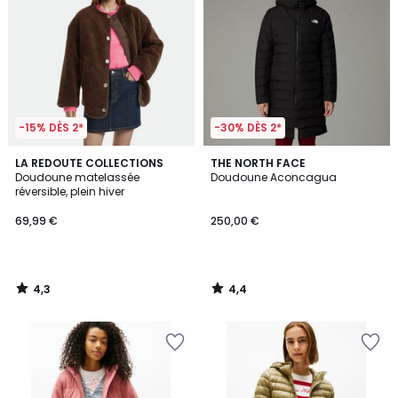
-15% DÈS 2*
-30% DÈS 2*
4,3
4,4
LA REDOUTE COLLECTIONS
THE NORTH FACE
/ 5
/ 5
Doudoune matelassée
Doudoune Aconcagua
réversible, plein hiver
69,99 €
250,00 €
4,3
4,4
/
/
5
5