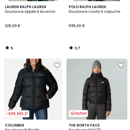
5
3,7
LAUREN RALPH LAUREN
POLO RALPH LAUREN
/
/ 5
Doudoune zippée à écusson
Doudoune courte à capuche
5
325,00 €
595,00 €
5
3,7
/
/
5
5
Outlet
-30% DÈS 2*
COLUMBIA
THE NORTH FACE
Doudoune Puffect™
Doudoune HYALITE