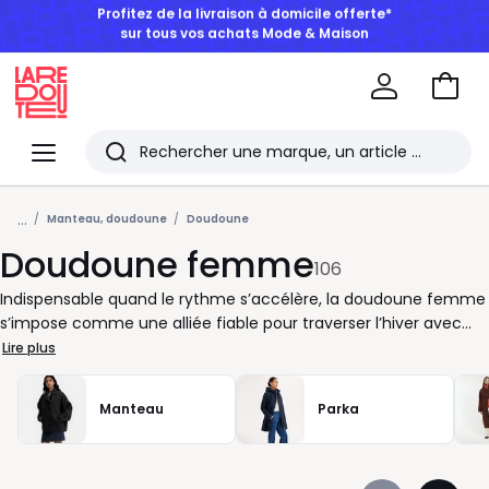
BONS PLANS | Jusqu'à -50% dès 2 articles*
Aller
au
La
panie
Redoute
Menu
Rechercher
Les
...
derniers
Manteau, doudoune
Doudoune
Doudoune femme
articles
106
consultés
Indispensable quand le rythme s’accélère, la doudoune femme
s’impose comme une alliée fiable pour traverser l’hiver avec
aisance. Chez La Redoute, nous sélectionnons des doudounes
Lire plus
pensées pour votre quotidien : faciles à enfiler, agréables à
porter, adaptées aux allers-retours entre maison, travail et
Manteau
Parka
sorties improvisées. Vous cherchez une veste qui suit vos
mouvements sans contrainte ? Les coupes sont étudiées pour
laisser de la liberté aux manches et offrir un tombé net, que