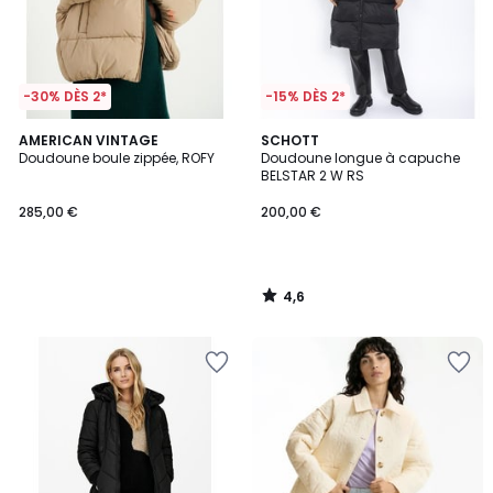
-30% DÈS 2*
-15% DÈS 2*
4,6
AMERICAN VINTAGE
SCHOTT
/ 5
Doudoune boule zippée, ROFY
Doudoune longue à capuche
BELSTAR 2 W RS
285,00 €
200,00 €
4,6
/
5