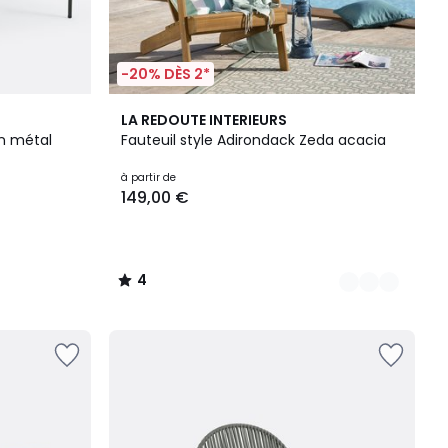
-20% DÈS 2*
3
4
LA REDOUTE INTERIEURS
Couleurs
/
en métal
Fauteuil style Adirondack Zeda acacia
5
à partir de
149,00 €
4
/
5