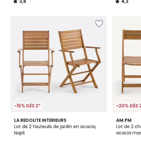
3,8
4,3
/
/
5
5
-15% DÈS 2*
-20% DÈS 
4,6
4
LA REDOUTE INTERIEURS
AM.PM
/ 5
/
Lot de 2 fauteuils de jardin en acacia,
Lot de 2 ch
5
Napli
acacia mass