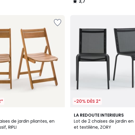
3,7
/
5
2*
-20% DÈS 2*
LA REDOUTE INTERIEURS
aises de jardin pliantes, en
Lot de 2 chaises de jardin e
if, RIPLI
et textilène, ZORY