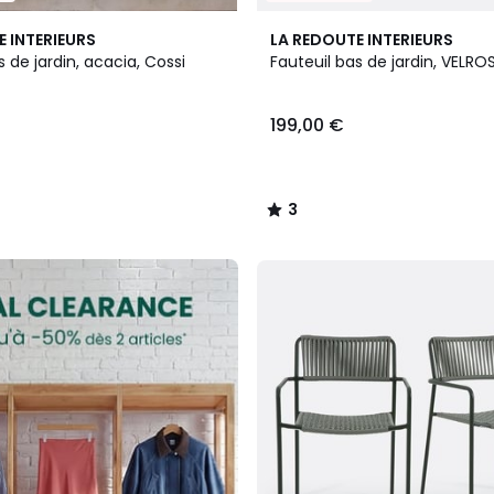
3
E INTERIEURS
LA REDOUTE INTERIEURS
/
s de jardin, acacia, Cossi
Fauteuil bas de jardin, VELRO
5
199,00 €
3
/
5