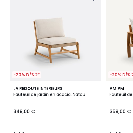
-20% DÈS 2*
-20% DÈS 
3,8
4,3
LA REDOUTE INTERIEURS
AM.PM
/ 5
/ 5
Fauteuil de jardin en acacia, Natou
Fauteuil de 
349,00 €
359,00 €