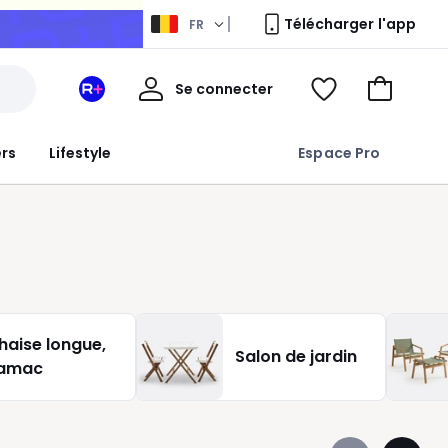
Télécharger l'app
FR
Mon
Se connecter
Mon
Voir
Aller
compte
espace
ma
au
La
wishlist
panier
ers
Lifestyle
Espace Pro
Redoute
+
haise longue,
Salon de jardin
amac