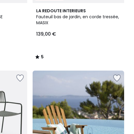
5
LA REDOUTE INTERIEURS
/
SE
Fauteuil bas de jardin, en corde tressée,
5
MASIX
139,00 €
5
/
5