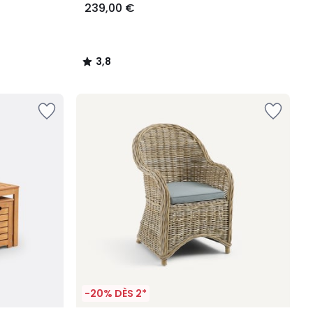
239,00 €
3,8
/
5
-20% DÈS 2*