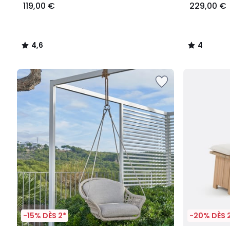
119,00 €
229,00 €
4,6
4
/
/
5
5
-15% DÈS 2*
-20% DÈS 