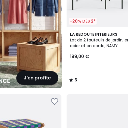
-20% DÈS 2*
5
LA REDOUTE INTERIEURS
/
Lot de 2 fauteuils de jardin, 
5
acier et en corde, NAMY
199,00 €
J'en profite
NCE
5
/
5