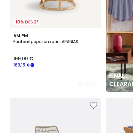
-10% DÈS 2*
2
AM.PM
Couleurs
Fauteuil papasan rotin, ARANIAS
199,00 €
169,15 €
FINAL
CLEARA