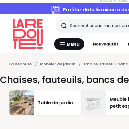
Profitez de la livraison à do
Rechercher
Les
Nouveautés
MENU
Menu
derniers
La
Redoute
articles
La Redoute
Mobilier de jardin
Chaise, fauteuil, banc
Chaises, fauteuils, bancs de
consultés
Meuble 
Table de jardin
petit e