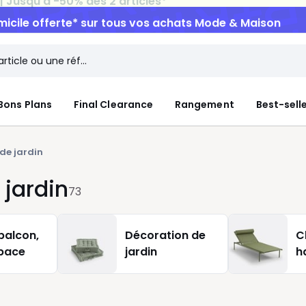
micile offerte*
sur tous vos achats Mode & Maison
Bons Plans
Final Clearance
Rangement
Best-sell
 de jardin
 jardin
73
balcon,
Décoration de
C
space
jardin
h