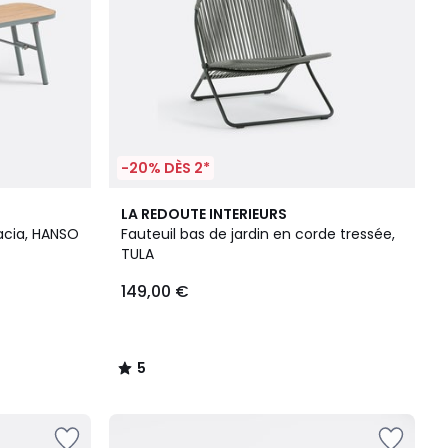
-20% DÈS 2*
5
LA REDOUTE INTERIEURS
/
cacia, HANSO
Fauteuil bas de jardin en corde tressée,
5
TULA
149,00 €
5
/
5