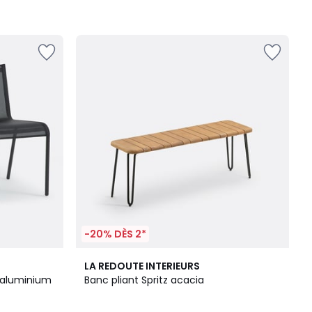
-20% DÈS 2*
3,8
LA REDOUTE INTERIEURS
/ 5
n aluminium
Banc pliant Spritz acacia