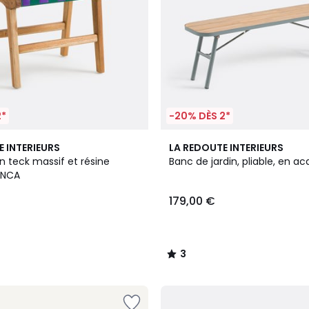
2*
-20% DÈS 2*
3
E INTERIEURS
LA REDOUTE INTERIEURS
/
n teck massif et résine
Banc de jardin, pliable, en a
5
IANCA
179,00 €
3
/
5