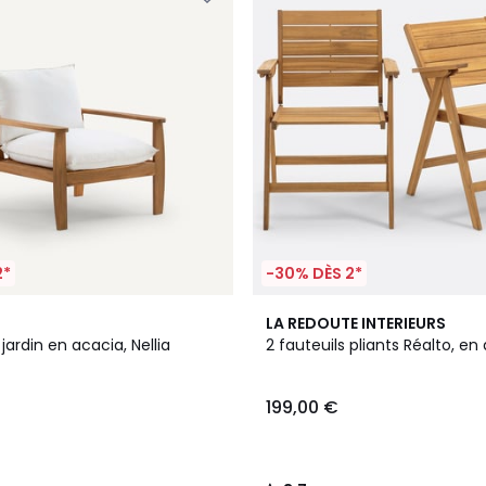
2*
-30% DÈS 2*
3,7
LA REDOUTE INTERIEURS
/ 5
jardin en acacia, Nellia
2 fauteuils pliants Réalto, en
199,00 €