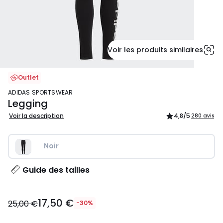
Voir les produits similaires
Outlet
ADIDAS SPORTSWEAR
Legging
Voir la description
4,8
/5
280 avis
Noir
Guide des tailles
17,50
17,50 €
€
25,00 €
-30%
au