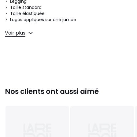
• Legging
• Taille standard
• Taille élastiquée
• Logos appliqués sur une jambe
Composition et Entretien
Voir plus
• 93% coton, 7% élasthanne
• Pour l'entretien, merci de vous référer aux indications
figurant sur l'étiquette du produit
Couleurs
Noir
Tailles
7/8 ans - 120/126 cm
Nos clients ont aussi aimé