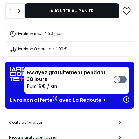
lieu
de
Quantité
1
AJOUTER AU PANIER
25,00
€
30%
de
Livraison sous 2 à 3 jours
réduction
appliquée.
Livraison à partir de :
1,99 €
Essayez gratuitement pendant
30 jours
Puis 19€ / an
(1)
Livraison offerte
avec La Redoute +
Coûts de livraison
Retours gratuits et faciles