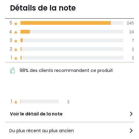
4,8
Détails de la note
280 avis
de moyenne
5
245
obtenue sur
4
24
l'ensemble des
pays
3
7
2
2
Avis 100% certifiés,
1
2
La Redoute s'engage
98% des clients
5
245
98% des clients recommandent ce produit
recommandent ce produit
4
24
3
7
2
2
1
2
Voir le détail de la note
Du plus récent au plus ancien