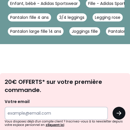
Enfant, bébé - Adidas Sportswear
Fille - Adidas Sports
Pantalon fille 4 ans
3/4 leggings
Legging rose
Pantalon large fille 14 ans
Joggings fille
Pantalon tr
Envie
20€ OFFERTS* sur votre première
d'inspirations
commande.
et
de
Votre email
surprises?
OK
!
Vous disposez déjà d'un compte client ? Inscrivez-vous à la newsletter depuis
votre espace personnel en
cliquant ici