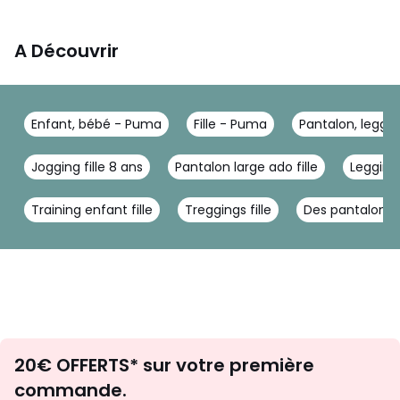
A Découvrir
Enfant, bébé - Puma
Fille - Puma
Pantalon, leggi
Jogging fille 8 ans
Pantalon large ado fille
Legging
Training enfant fille
Treggings fille
Des pantalons b
Envie
20€ OFFERTS* sur votre première
d'inspirations
commande.
et