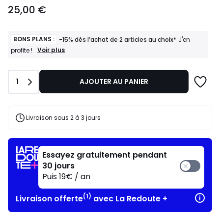
25,00
25,00 €
€.
BONS PLANS :
-15% dès l’achat de 2 articles au choix*
J'en
BONS
Voir plus
profite !
PLANS
:
-15%
Quantité
1
AJOUTER AU PANIER
dès
l’achat
de
2
articles
Livraison sous 2 à 3 jours
au
choix*
J'en
profite
Essayez gratuitement pendant
!
30 jours
Puis 19€ / an
(1)
Livraison offerte
avec La Redoute +