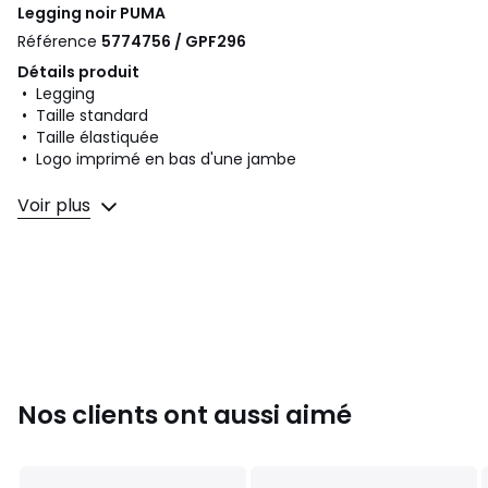
Legging noir
PUMA
Référence
5774756 / GPF296
Détails produit
• Legging
• Taille standard
• Taille élastiquée
• Logo imprimé en bas d'une jambe
Composition et Entretien
Voir plus
• 95% coton, 5% élasthanne
• Pour l'entretien, merci de vous référer aux indications
figurant sur l'étiquette du produit
Couleurs
Noir
Tailles
8 ans - 126 cm, 10 ans - 138 cm, 12 ans - 150 cm, 14
ans - 156 cm, 16 ans - 162 cm
Nos clients ont aussi aimé