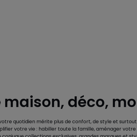
e maison, déco, m
otre quotidien mérite plus de confort, de style et surtou
lifier votre vie : habiller toute la famille, aménager vo
n conjugue collections exclusives, grandes marques et style