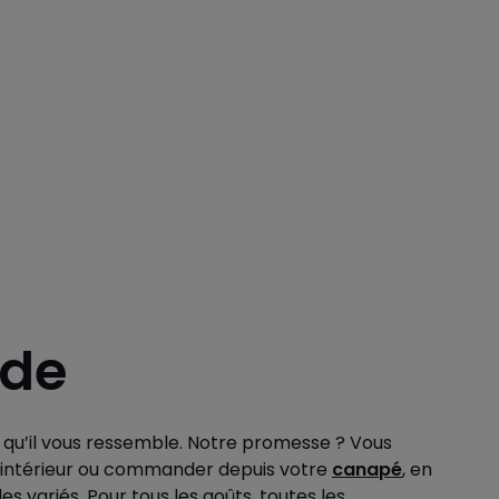
ode
t qu’il vous ressemble. Notre promesse ? Vous
tre intérieur ou commander depuis votre
canapé
, en
s variés. Pour tous les goûts, toutes les