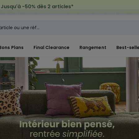
icile offerte*
sur tous vos achats Mode & Maison
Bons Plans
Final Clearance
Rangement
Best-sell