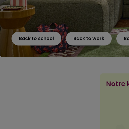
Back to school
Back to work
B
Notre k