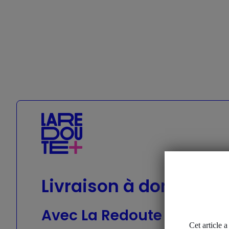
Geox
Livraison à domicile o
Avec La Redoute +, les liv
Cet article 