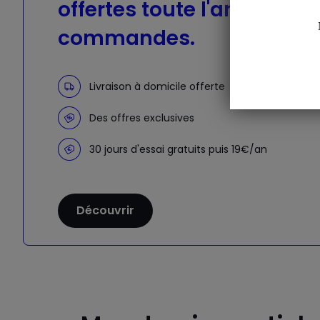
offertes toute l'année sur
commandes.
Livraison à domicile offerte
Des offres exclusives
30 jours d'essai gratuits puis 19€/an
Découvrir