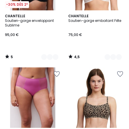
-30% DÈS 2*
5
4,5
2
CHANTELLE
2
CHANTELLE
/
/ 5
Soutien-gorge enveloppant
Soutien-gorge emboitant Fête
Couleurs
Couleurs
5
Sublime
95,00 €
75,00 €
5
4,5
/
/
5
5