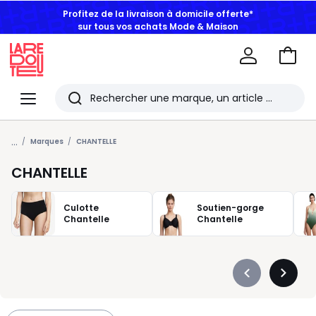
Profitez de la livraison à domicile offerte*
sur tous vos achats Mode & Maison
Aller
au
La
panie
Redoute
Menu
Rechercher
Les
...
derniers
Marques
CHANTELLE
articles
CHANTELLE
consultés
Culotte
Soutien-gorge
Chantelle
Chantelle
Précédent
Suivan
-
-
défiler
défiler