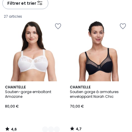
à
à
Filtrer et trier
gauche
droite
27 articles
4,6
4,7
3
CHANTELLE
CHANTELLE
/ 5
/ 5
Soutien-gorge emboîtant
Soutien gorge à armatures
Couleurs
Amazone
enveloppant Norah Chic
80,00
80,00 €
70,00 €
€.
4,7
4,6
/
/