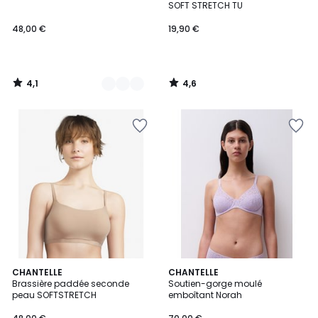
SOFT STRETCH TU
48,00 €
19,90 €
4,1
4,6
/
/
5
5
4,4
4,4
CHANTELLE
CHANTELLE
/ 5
/ 5
Brassière paddée seconde
Soutien-gorge moulé
peau SOFTSTRETCH
emboîtant Norah