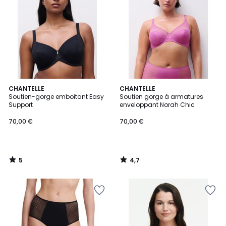
5
4,7
CHANTELLE
CHANTELLE
/
/ 5
Soutien-gorge emboitant Easy
Soutien gorge à armatures
5
Support
enveloppant Norah Chic
70,00 €
70,00 €
5
4,7
/
/
5
5