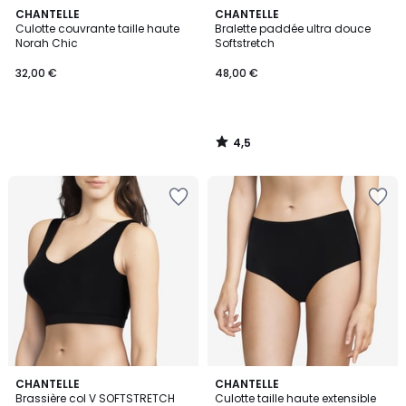
4,5
CHANTELLE
CHANTELLE
/ 5
Culotte couvrante taille haute
Bralette paddée ultra douce
Norah Chic
Softstretch
32,00 €
48,00 €
4,5
/
5
4,1
4,6
2
CHANTELLE
CHANTELLE
/ 5
/ 5
Brassière col V SOFTSTRETCH
Culotte taille haute extensible
Couleurs