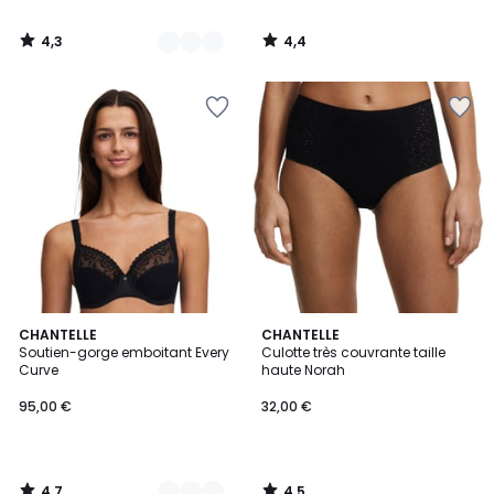
4,3
4,4
/
/
5
5
4,7
4,5
3
CHANTELLE
CHANTELLE
/ 5
/ 5
Soutien-gorge emboitant Every
Culotte très couvrante taille
Couleurs
Curve
haute Norah
95,00 €
32,00 €
4,7
4,5