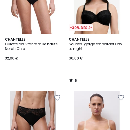
-30% DÈS 2*
5
CHANTELLE
CHANTELLE
/
Culotte couvrante taille haute
Soutien-gorge emboitant Day
5
Norah Chic
to night
32,00 €
90,00 €
5
/
5