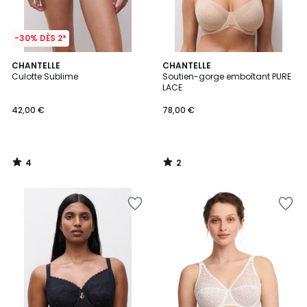
-30% DÈS 2*
4
2
CHANTELLE
CHANTELLE
/
/
Culotte Sublime
Soutien-gorge emboîtant PURE
5
5
LACE
42,00 €
78,00 €
4
2
/
/
5
5