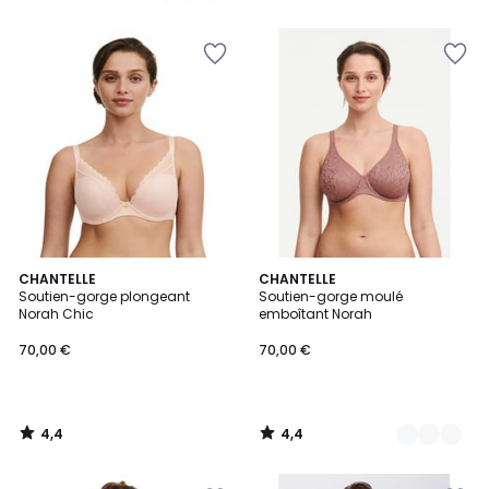
5
5
4,4
4,4
CHANTELLE
2
CHANTELLE
/ 5
/ 5
Soutien-gorge plongeant
Soutien-gorge moulé
Couleurs
Norah Chic
emboîtant Norah
70,00 €
70,00 €
4,4
4,4
/
/
5
5