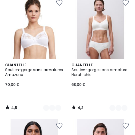
4,5
4,2
3
CHANTELLE
2
CHANTELLE
/ 5
/ 5
Soutien-gorge sans armatures
Soutien-gorge sans armature
Couleurs
Couleurs
Amazone
Norah chic
70,00 €
68,00 €
4,5
4,2
/
/
5
5