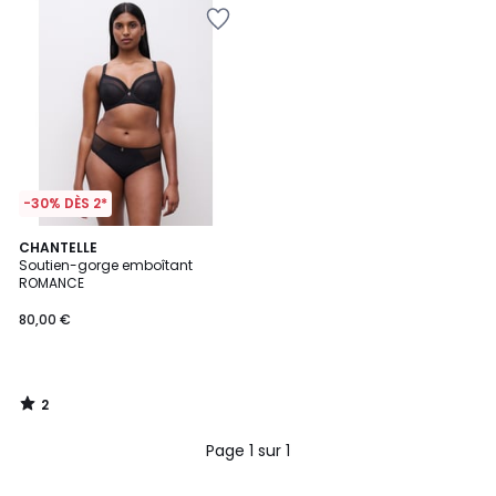
-30% DÈS 2*
2
CHANTELLE
/
Soutien-gorge emboîtant
5
ROMANCE
80,00 €
2
/
5
Page 1 sur 1