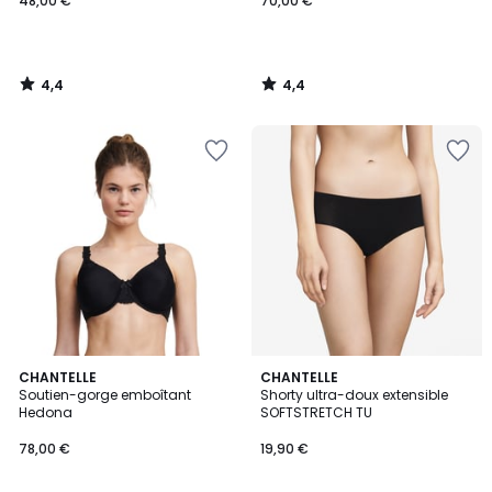
48,00 €
70,00 €
4,4
4,4
/
/
5
5
4,3
4,4
3
CHANTELLE
CHANTELLE
/ 5
/ 5
Soutien-gorge emboîtant
Shorty ultra-doux extensible
Couleurs
Hedona
SOFTSTRETCH TU
78,00 €
19,90 €