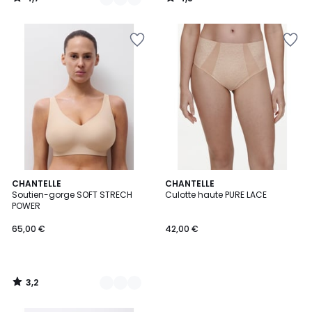
/
/
5
5
3,2
2
CHANTELLE
CHANTELLE
/ 5
Soutien-gorge SOFT STRECH
Culotte haute PURE LACE
Couleurs
POWER
65,00 €
42,00 €
3,2
/
5