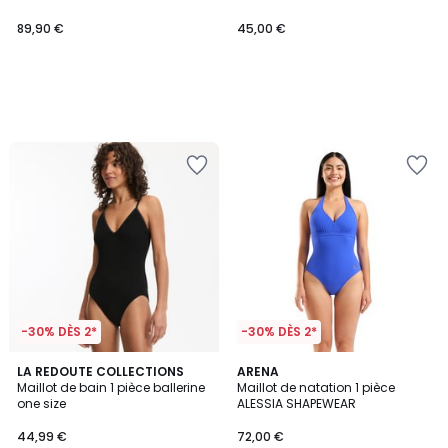
89,90 €
45,00 €
-30% DÈS 2*
-30% DÈS 2*
1
4
LA REDOUTE COLLECTIONS
ARENA
/
/
Maillot de bain 1 pièce ballerine
Maillot de natation 1 pièce
5
5
one size
ALESSIA SHAPEWEAR
44,99 €
72,00 €