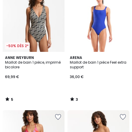
-50% DÈS 2*
5
3
ANNE WEYBURN
ARENA
/
/
Maillot de bain 1 pièce, imprimé
Maillot de bain 1 pièce Feel extra
5
5
bicolore
support
69,99 €
36,00 €
5
3
/
/
5
5