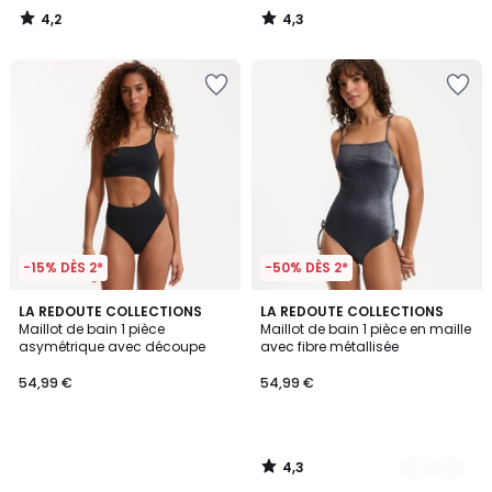
4,2
4,3
/
/
5
5
-15% DÈS 2*
-50% DÈS 2*
4,3
LA REDOUTE COLLECTIONS
2
LA REDOUTE COLLECTIONS
/ 5
Maillot de bain 1 pièce
Maillot de bain 1 pièce en maille
Couleurs
asymétrique avec découpe
avec fibre métallisée
54,99 €
54,99 €
4,3
/