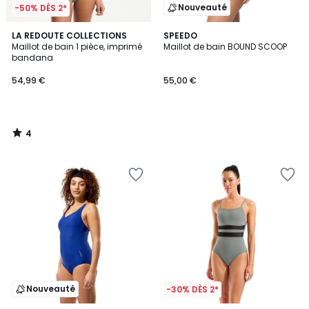
Nouveauté
-50% DÈS 2*
4
LA REDOUTE COLLECTIONS
SPEEDO
/
Maillot de bain 1 pièce, imprimé
Maillot de bain BOUND SCOOP
5
bandana
54,99 €
55,00 €
4
/
5
Nouveauté
-30% DÈS 2*