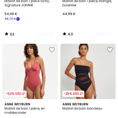
/ 5
/ 5
Maillot de bain 1 pièce vichy,
Maillot de bain 1 pièce, triangle,
Couleurs
Couleurs
Signature JOHANE
Essentiel
54,99
54,99 €
44,99 €
€
46,74 €
souscrivez
à
notre
2,2
4,3
programme
/
/
5
5
pour
payer
à
la
place
46,74
€.
-50% DÈS 2*
-25% DÈS 2*
3
4,6
ANNE WEYBURN
ANNE WEYBURN
/
/ 5
Maillot de bain 1 pièce, en
Maillot de bain bandeau
5
matière irisée