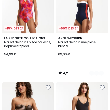
-15% DÈS 2*
-50% DÈS 2*
4,2
LA REDOUTE COLLECTIONS
2
ANNE WEYBURN
/ 5
Maillot de bain 1 pièce ballerine,
Maillot de bain une pièce
Couleurs
imprimé tropical
bustier
54,99 €
69,99 €
4,2
/
5