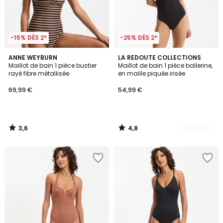
-15% DÈS 2*
-25% DÈS 2*
3,6
4,8
ANNE WEYBURN
2
LA REDOUTE COLLECTIONS
/ 5
/ 5
Maillot de bain 1 pièce bustier
Maillot de bain 1 pièce ballerine,
Couleurs
rayé fibre métallisée
en maille piquée irisée
69,99 €
54,99 €
3,6
4,8
/
/
5
5