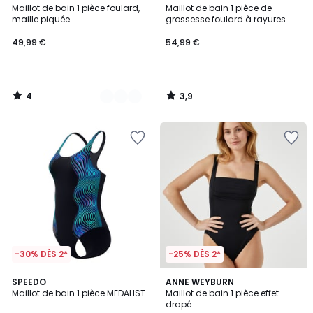
/
/ 5
Maillot de bain 1 pièce foulard,
Maillot de bain 1 pièce de
Couleurs
5
maille piquée
grossesse foulard à rayures
49,99 €
54,99 €
4
3,9
/
/
5
5
-30% DÈS 2*
-25% DÈS 2*
4
SPEEDO
2
ANNE WEYBURN
/
Maillot de bain 1 pièce MEDALIST
Maillot de bain 1 pièce effet
Couleurs
5
drapé