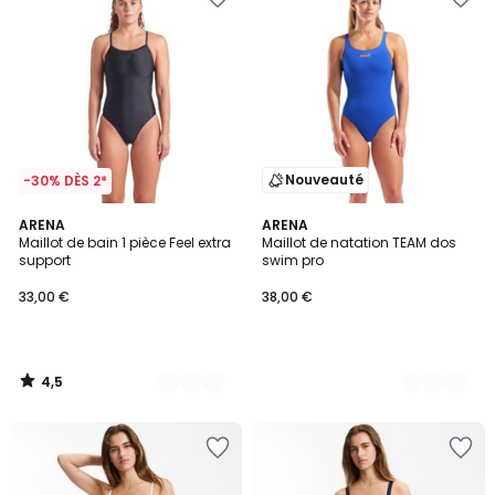
Nouveauté
-30% DÈS 2*
4,5
2
ARENA
2
ARENA
/ 5
Maillot de bain 1 pièce Feel extra
Maillot de natation TEAM dos
Couleurs
Couleurs
support
swim pro
33,00 €
38,00 €
4,5
/
5