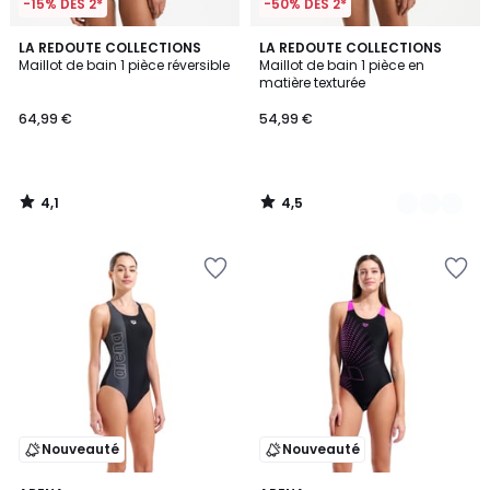
-15% DÈS 2*
-50% DÈS 2*
4,1
4,5
LA REDOUTE COLLECTIONS
2
LA REDOUTE COLLECTIONS
/ 5
/ 5
Maillot de bain 1 pièce réversible
Maillot de bain 1 pièce en
Couleurs
matière texturée
64,99 €
54,99 €
4,1
4,5
/
/
5
5
Nouveauté
Nouveauté