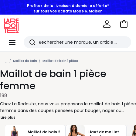
BONS PLANS | Jusqu'à -50% dès 2 articles*
Aller
au
La
panie
Redoute
Menu
Rechercher
Les
...
derniers
Maillot de bain
Maillot de bain 1 pièce
Maillot de bain 1 pièce
articles
consultés
femme
198
Chez La Redoute, nous vous proposons le maillot de bain 1 pièce
femme dans des coupes pensées pour bouger, nager ou
simplement profiter du soleil avec aisance. Décolleté droit, dos
Lire plus
nageur, bretelles larges, version gainante ou plus épurée : à
vous de choisir selon votre maintien préféré et votre style. Pour
Maillot de bain 2
Haut de maillot