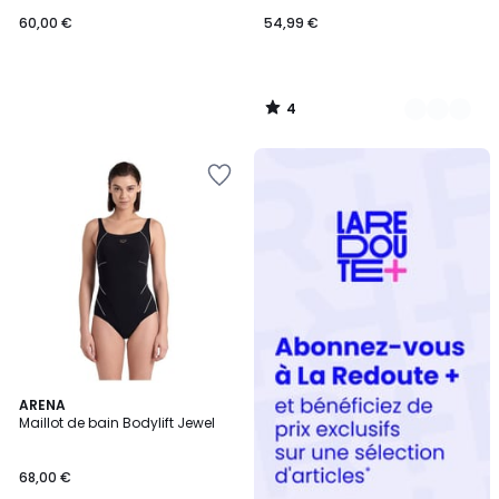
60,00 €
54,99 €
4
/
5
Redoute
+
4,7
ARENA
/ 5
Maillot de bain Bodylift Jewel
68,00 €