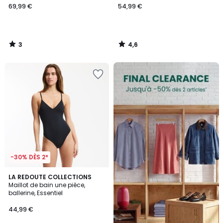
69,99 €
54,99 €
3
4,6
/
/
5
5
FINAL
CLEARANCE
-30% DÈS 2*
4
LA REDOUTE COLLECTIONS
/
Maillot de bain une pièce,
5
ballerine, Essentiel
44,99 €