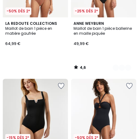
-50% DÈS 2*
-25% DÈS 2*
4,6
LA REDOUTE COLLECTIONS
2
ANNE WEYBURN
/ 5
Maillot de bain 1 pièce en
Maillot de bain 1 pièce ballerine
Couleurs
matière gaufrée
en maille piquée
64,99 €
49,99 €
4,6
/
5
-15% DÈS 2*
-50% DÈS 2*