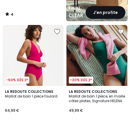
FINAL
J'en profite
4
CLEARANCE
/
5
-50% DÈS 2*
-30% DÈS 2*
4,3
4
LA REDOUTE COLLECTIONS
LA REDOUTE COLLECTIONS
/ 5
/
Maillot de bain 1 pièce foulard
Maillot de bain 1 pièce, en maille
5
côtes plates, Signature HELENA
64,99 €
49,99 €