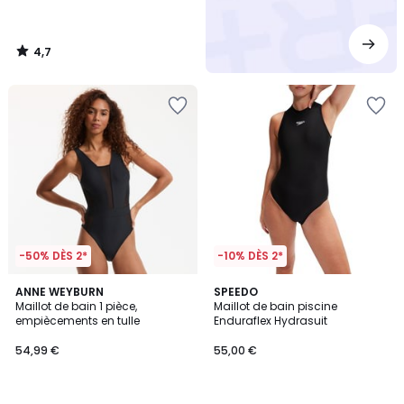
4,7
/
5
-50% DÈS 2*
-10% DÈS 2*
4,2
4,3
ANNE WEYBURN
SPEEDO
/ 5
/ 5
Maillot de bain 1 pièce,
Maillot de bain piscine
empiècements en tulle
Enduraflex Hydrasuit
54,99 €
55,00 €