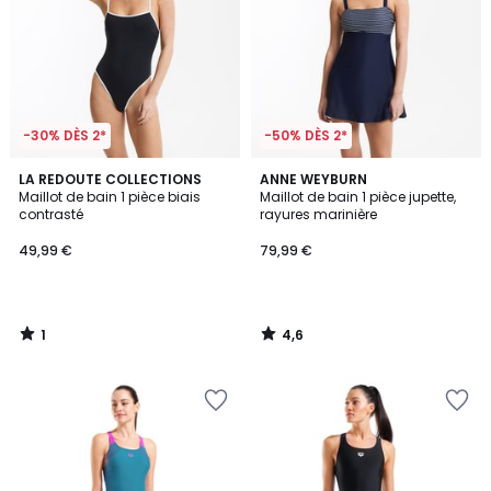
-30% DÈS 2*
-50% DÈS 2*
1
4,6
LA REDOUTE COLLECTIONS
ANNE WEYBURN
/
/ 5
Maillot de bain 1 pièce biais
Maillot de bain 1 pièce jupette,
5
contrasté
rayures marinière
49,99 €
79,99 €
1
4,6
/
/
5
5