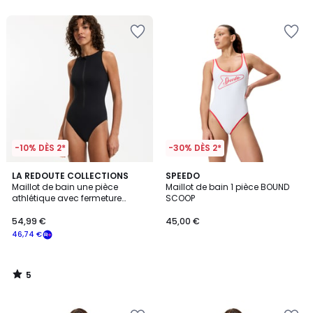
-10% DÈS 2*
-30% DÈS 2*
5
LA REDOUTE COLLECTIONS
SPEEDO
/
Maillot de bain une pièce
Maillot de bain 1 pièce BOUND
5
athlétique avec fermeture
SCOOP
zippée
54,99 €
45,00 €
46,74 €
5
/
5