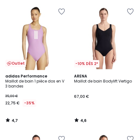
5
Outlet
-10% DÈS 2*
4,7
4,6
adidas Performance
ARENA
/ 5
/ 5
Maillot de bain 1 pièce dos en V
Maillot de bain Bodylift Vertigo
3 bandes
35,00 €
67,00 €
22,75 €
-35%
4,7
4,6
/
/
5
5