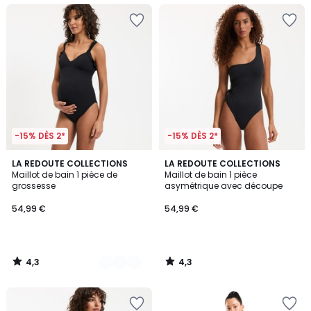
-15% DÈS 2*
-15% DÈS 2*
4,3
4,3
2
LA REDOUTE COLLECTIONS
LA REDOUTE COLLECTIONS
/ 5
/ 5
Maillot de bain 1 pièce de
Maillot de bain 1 pièce
Couleurs
grossesse
asymétrique avec découpe
54,99 €
54,99 €
4,3
4,3
/
/
5
5