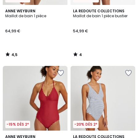
4,5
4
ANNE WEYBURN
LA REDOUTE COLLECTIONS
/ 5
/
Maillot de bain 1 pièce
Maillot de bain 1 pièce bustier
5
64,99 €
54,99 €
4,5
4
/
/
5
5
-15% DÈS 2*
-20% DÈS 2*
4
3,9
2
ANNE WEYBURN
LA REDOUTE COLLECTIONS