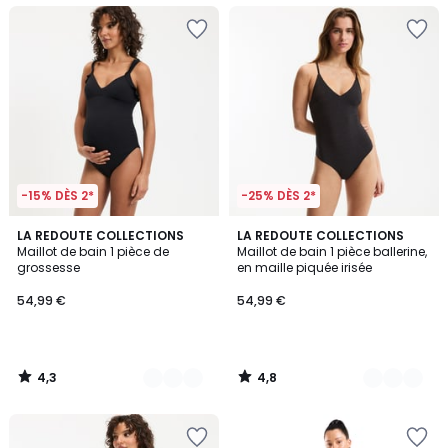
-15% DÈS 2*
-25% DÈS 2*
4,3
4,8
2
LA REDOUTE COLLECTIONS
2
LA REDOUTE COLLECTIONS
/ 5
/ 5
Maillot de bain 1 pièce de
Maillot de bain 1 pièce ballerine,
Couleurs
Couleurs
grossesse
en maille piquée irisée
54,99 €
54,99 €
4,3
4,8
/
/
5
5