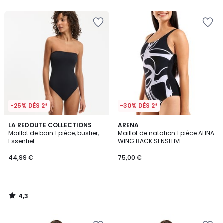
-25% DÈS 2*
-30% DÈS 2*
4,3
LA REDOUTE COLLECTIONS
ARENA
/ 5
Maillot de bain 1 pièce, bustier,
Maillot de natation 1 pièce ALINA
Essentiel
WING BACK SENSITIVE
44,99 €
75,00 €
4,3
/
5