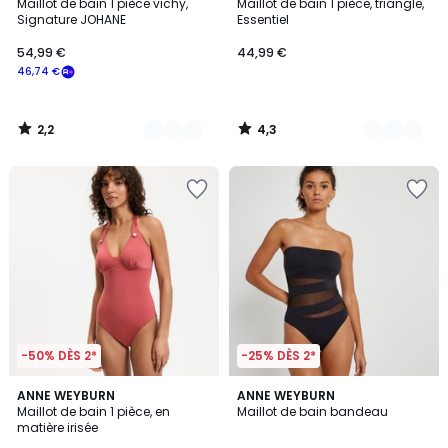
/ 5
/ 5
Maillot de bain 1 pièce vichy,
Maillot de bain 1 pièce, triangle,
Couleurs
Couleurs
Signature JOHANE
Essentiel
54,99
54,99 €
44,99 €
€
46,74 €
souscrivez
à
notre
2,2
4,3
programme
/
/
5
5
pour
payer
à
la
place
46,74
€.
-50% DÈS 2*
-25% DÈS 2*
3
4,6
ANNE WEYBURN
ANNE WEYBURN
/
/ 5
Maillot de bain 1 pièce, en
Maillot de bain bandeau
5
matière irisée