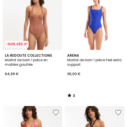
-50% DÈS 2*
3
LA REDOUTE COLLECTIONS
ARENA
/
Maillot de bain 1 pièce en
Maillot de bain 1 pièce Feel extra
5
matière gaufrée
support
64,99 €
36,00 €
3
/
5