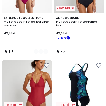
-10% DÈS 2*
3,7
4,4
2
LA REDOUTE COLLECTIONS
ANNE WEYBURN
/ 5
/ 5
Maillot de bain 1 pièce ballerine
Maillot de bain 1 pièce forme
Couleurs
one size
foulard
49,99 €
49,99 €
42,49 €
3,7
4,4
/
/
5
5
-15% DÈS 2*
-30% DÈS 2*