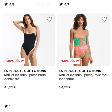
4,5
4,7
/
/
5
5
-30% DÈS 2*
-50% DÈS 2*
1
LA REDOUTE COLLECTIONS
LA REDOUTE COLLECTIONS
/
Maillot de bain 1 pièce biais
Maillot de bain 1 pièce, imprimé
5
contrasté
bandana
49,99 €
54,99 €
1
/