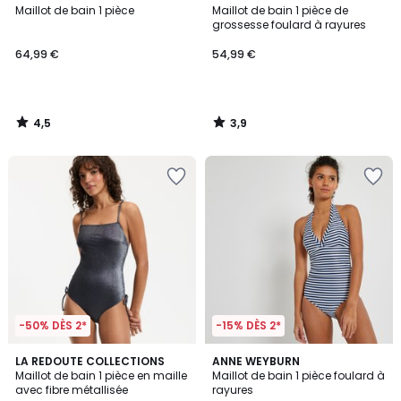
/ 5
/ 5
Maillot de bain 1 pièce
Maillot de bain 1 pièce de
grossesse foulard à rayures
64,99 €
54,99 €
4,5
3,9
/
/
5
5
-50% DÈS 2*
-15% DÈS 2*
4,3
4,4
2
LA REDOUTE COLLECTIONS
ANNE WEYBURN
/ 5
/ 5
Maillot de bain 1 pièce en maille
Maillot de bain 1 pièce foulard à
Couleurs
avec fibre métallisée
rayures