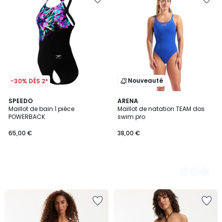
Nouveauté
-30% DÈS 2*
SPEEDO
2
ARENA
Maillot de bain 1 pièce
Maillot de natation TEAM dos
Couleurs
POWERBACK
swim pro
65,00 €
38,00 €