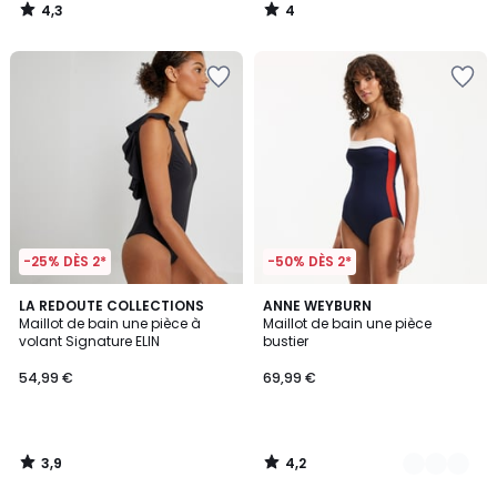
4,3
4
/
/
5
5
-25% DÈS 2*
-50% DÈS 2*
3,9
4,2
LA REDOUTE COLLECTIONS
2
ANNE WEYBURN
/ 5
/ 5
Maillot de bain une pièce à
Maillot de bain une pièce
Couleurs
volant Signature ELIN
bustier
54,99 €
69,99 €
3,9
4,2
/
/
5
5