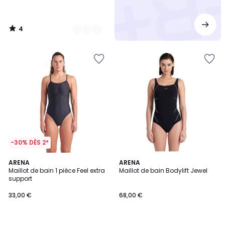
4
/
5
-30% DÈS 2*
4,5
4,7
2
ARENA
ARENA
/ 5
/ 5
Maillot de bain 1 pièce Feel extra
Maillot de bain Bodylift Jewel
Couleurs
support
33,00 €
68,00 €