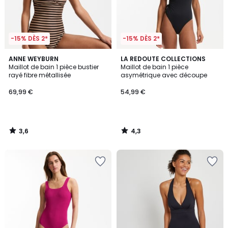
-15% DÈS 2*
-15% DÈS 2*
3,6
4,3
ANNE WEYBURN
LA REDOUTE COLLECTIONS
/ 5
/ 5
Maillot de bain 1 pièce bustier
Maillot de bain 1 pièce
rayé fibre métallisée
asymétrique avec découpe
69,99 €
54,99 €
3,6
4,3
/
/
5
5