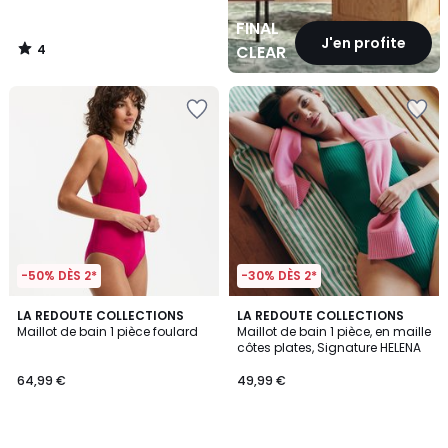
FINAL
J'en profite
4
CLEARANCE
/
5
-50% DÈS 2*
-30% DÈS 2*
4,3
4
LA REDOUTE COLLECTIONS
LA REDOUTE COLLECTIONS
/ 5
/
Maillot de bain 1 pièce foulard
Maillot de bain 1 pièce, en maille
5
côtes plates, Signature HELENA
64,99 €
49,99 €