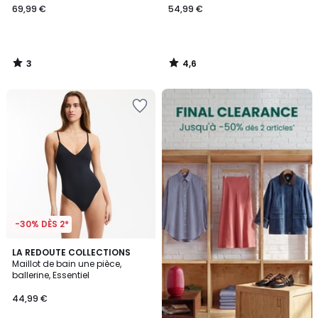
69,99 €
54,99 €
3
4,6
/
/
5
5
FINAL
CLEARANCE
-30% DÈS 2*
4
LA REDOUTE COLLECTIONS
/
Maillot de bain une pièce,
5
ballerine, Essentiel
44,99 €