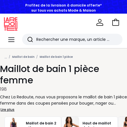
BONS PLANS | Jusqu'à -50% dès 2 articles*
Aller
au
La
panie
Redoute
Menu
Rechercher
Les
...
derniers
Maillot de bain
Maillot de bain 1 pièce
Maillot de bain 1 pièce
articles
consultés
femme
198
Chez La Redoute, nous vous proposons le maillot de bain 1 pièce
femme dans des coupes pensées pour bouger, nager ou
simplement profiter du soleil avec aisance. Décolleté droit, dos
Lire plus
nageur, bretelles larges, version gainante ou plus épurée : à
vous de choisir selon votre maintien préféré et votre style. Pour
Maillot de bain 2
Haut de maillot