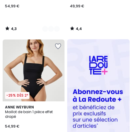
54,99 €
49,99 €
4,3
4,4
/
/
5
5
Redoute
+
-25% DÈS 2*
4
3
ANNE WEYBURN
/
Maillot de bain 1 pièce effet
Couleurs
5
drapé
54,99 €