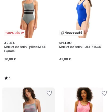
Nouveauté
-30% DÈS 2*
1
ARENA
SPEEDO
/
Maillot de bain 1 pièce MESH
Maillot de bain LEADERBACK
5
EQUALS
70,00 €
48,00 €
1
/
5