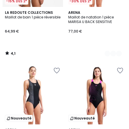
-15% DÈS 2*
-30% DÈS 2*
4,1
LA REDOUTE COLLECTIONS
2
ARENA
/ 5
Maillot de bain 1 pièce réversible
Maillot de natation 1 pièce
Couleurs
MARISA U BACK SENSITIVE
64,99 €
77,00 €
4,1
/
5
Nouveauté
Nouveauté