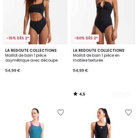
-15% DÈS 2*
-50% DÈS 2*
4,5
LA REDOUTE COLLECTIONS
2
LA REDOUTE COLLECTIONS
/ 5
Maillot de bain 1 pièce
Maillot de bain 1 pièce en
Couleurs
asymétrique avec découpe
matière texturée
54,99 €
54,99 €
4,5
/
5