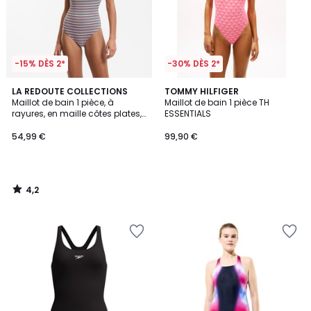
-15% DÈS 2*
-30% DÈS 2*
4,2
LA REDOUTE COLLECTIONS
TOMMY HILFIGER
/ 5
Maillot de bain 1 pièce, à
Maillot de bain 1 pièce TH
rayures, en maille côtes plates,
ESSENTIALS
Signature HELENA
54,99 €
99,90 €
4,2
/
5