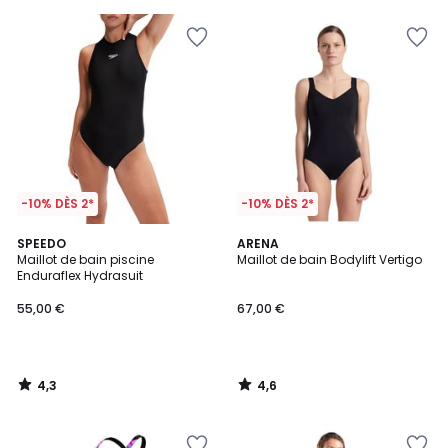
5
-10% DÈS 2*
-10% DÈS 2*
4,3
4,6
SPEEDO
ARENA
/ 5
/ 5
Maillot de bain piscine
Maillot de bain Bodylift Vertigo
Enduraflex Hydrasuit
55,00 €
67,00 €
4,3
4,6
/
/
5
5