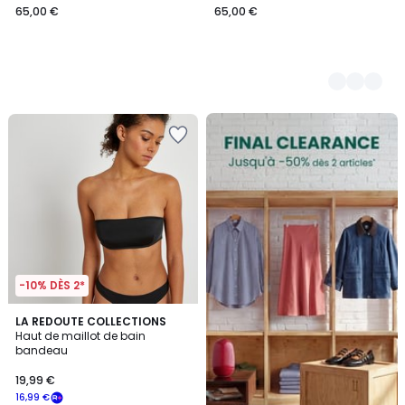
65,00 €
65,00 €
FINAL
CLEARANCE
-10% DÈS 2*
4,2
LA REDOUTE COLLECTIONS
/ 5
Haut de maillot de bain
bandeau
19,99 €
16,99 €