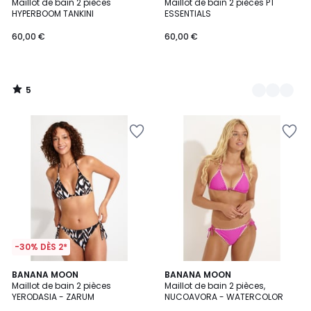
/
Maillot de bain 2 pièces
Maillot de bain 2 pièces PT
Couleurs
5
HYPERBOOM TANKINI
ESSENTIALS
60,00
60,00 €
60,00 €
€.
5
/
5
-30% DÈS 2*
BANANA MOON
3
BANANA MOON
Maillot de bain 2 pièces
Maillot de bain 2 pièces,
Couleurs
YERODASIA - ZARUM
NUCOAVORA - WATERCOLOR