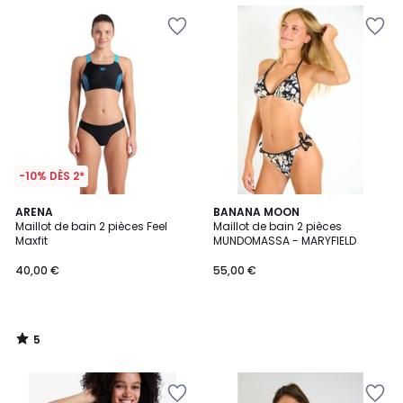
-10% DÈS 2*
5
ARENA
BANANA MOON
/
Maillot de bain 2 pièces Feel
Maillot de bain 2 pièces
5
Maxfit
MUNDOMASSA - MARYFIELD
40,00 €
55,00 €
5
/
5