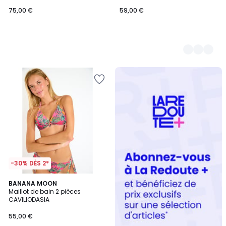
75,00 €
59,00 €
Redoute
+
-30% DÈS 2*
BANANA MOON
Maillot de bain 2 pièces
CAVILIODASIA
55,00 €