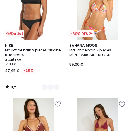
Outlet
-30% DÈS 2*
3,2
2
NIKE
BANANA MOON
/ 5
Maillot de bain 2 pièces piscine
Maillot de bain 2 pièces
Couleurs
Racerback
MUNDOMASSA - NECTAR
à partir de
73,00 €
55,00 €
47,45 €
-35%
3,2
/
5