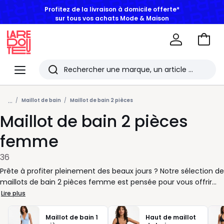
Profitez de la livraison à domicile offerte*
sur tous vos achats Mode & Maison
Aller
au
La
panie
Redoute
Menu
Rechercher
Les
...
derniers
Maillot de bain
Maillot de bain 2 pièces
Maillot de bain 2 pièces
articles
consultés
femme
36
Prête à profiter pleinement des beaux jours ? Notre sélection de
maillots de bain 2 pièces femme est pensée pour vous offrir
confort et liberté en toutes circonstances. Que vous aimiez
Lire plus
lézarder au soleil ou nager sans contrainte, chaque maillot
s’adapte à votre style de vie et à votre rythme. Nous vous
Maillot de bain 1
Haut de maillot