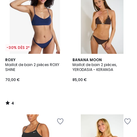
-30% DÈS 2*
4
ROXY
BANANA MOON
/
Maillot de bain 2 pièces ROXY
Maillot de bain 2 pièces,
5
SHINE
YERODASIA - KERANGA
70,00 €
85,00 €
4
/
5