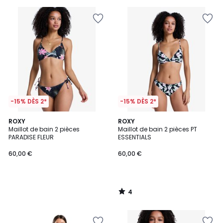
-15% DÈS 2*
-15% DÈS 2*
4
ROXY
ROXY
/
Maillot de bain 2 pièces
Maillot de bain 2 pièces PT
5
PARADISE FLEUR
ESSENTIALS
60,00 €
60,00 €
4
/
5