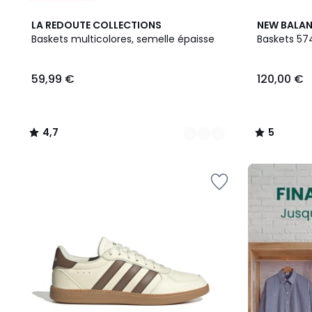
2
4,7
5
LA REDOUTE COLLECTIONS
NEW BALA
Couleurs
/ 5
/
Baskets multicolores, semelle épaisse
Baskets 57
5
59,99
59,99 €
120,00 €
€.
4,7
5
/
/
5
5
FINAL
CLEARANCE