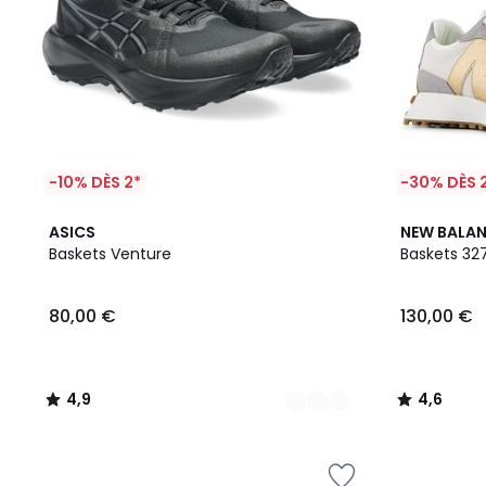
-10% DÈS 2*
-30% DÈS 
2
4,9
2
4,6
ASICS
NEW BALA
Couleurs
/ 5
Couleurs
/ 5
Baskets Venture
Baskets 32
80,00 €
130,00 €
4,9
4,6
/
/
5
5