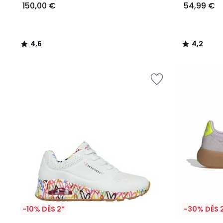
150,00 €
54,99 €
4,6
4,2
/
/
5
5
-10% DÈS 2*
-30% DÈS 