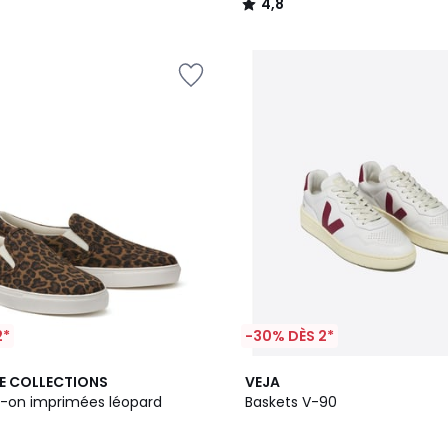
4,8
/
5
2*
-30% DÈS 2*
E COLLECTIONS
VEJA
ip-on imprimées léopard
Baskets V-90