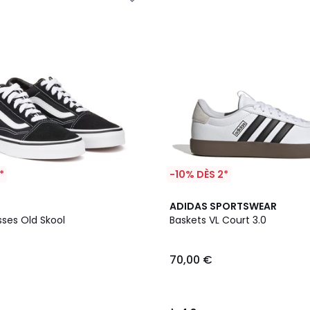
*
-10% DÈS 2*
2
4,8
ADIDAS SPORTSWEAR
Couleurs
/ 5
sses Old Skool
Baskets VL Court 3.0
70,00 €