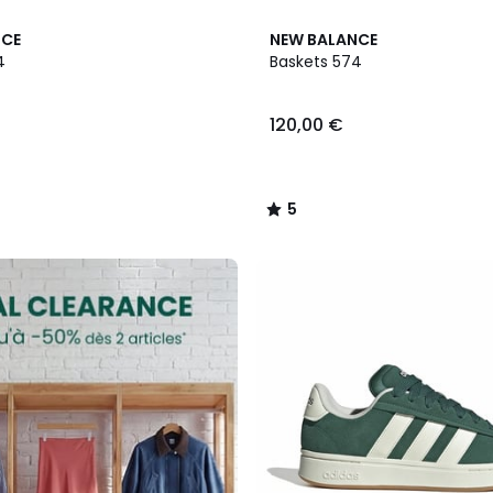
2
5
NCE
NEW BALANCE
Couleurs
/
4
Baskets 574
5
120,00 €
5
/
5