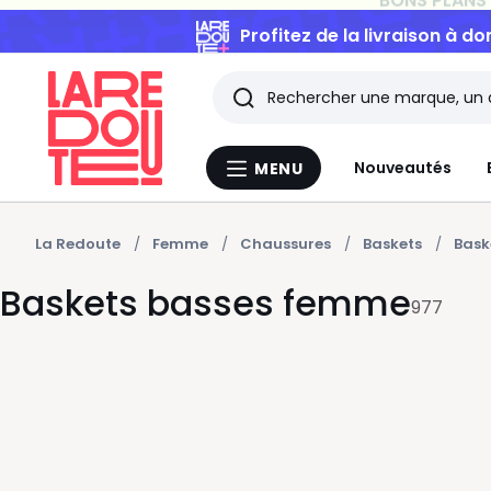
Profitez de la livraison à do
Rechercher
Les
Nouveautés
MENU
Menu
derniers
La
Redoute
articles
La Redoute
Femme
Chaussures
Baskets
Bask
Baskets basses femme
consultés
977