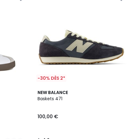
-30% DÈS 2*
4,2
NEW BALANCE
/ 5
Baskets 471
100,00 €