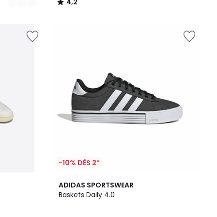
4,2
/
5
-10% DÈS 2*
4,8
ADIDAS SPORTSWEAR
/ 5
Baskets Daily 4.0