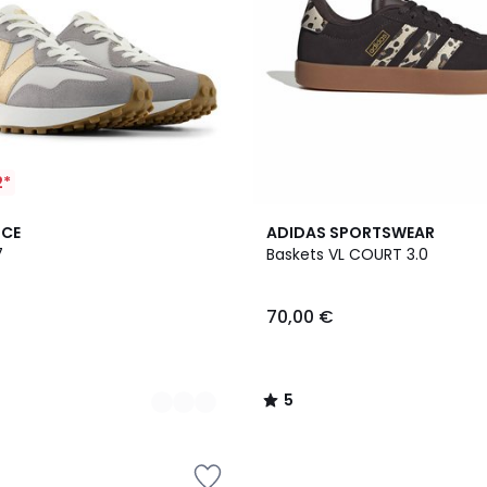
2*
5
NCE
ADIDAS SPORTSWEAR
/
7
Baskets VL COURT 3.0
5
70,00 €
5
/
5