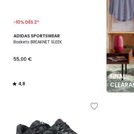
-10% DÈS 2*
4,8
ADIDAS SPORTSWEAR
/ 5
Baskets BREAKNET SLEEK
55,00 €
FINAL
CLEARA
4,8
/
5