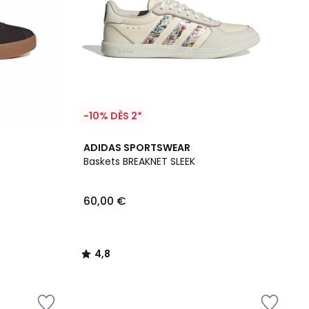
-10% DÈS 2*
4,8
ADIDAS SPORTSWEAR
/ 5
Baskets BREAKNET SLEEK
60,00 €
4,8
/
5