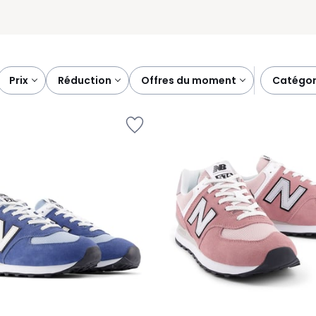
prix
réduction
offres du moment
catégor