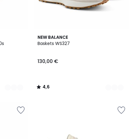
3
4,6
NEW BALANCE
Couleurs
/ 5
0s
Baskets WS327
130,00 €
4,6
/
5