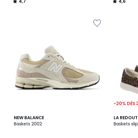
4,7
4,6
/
/
5
5
-20% DÈS 
4,6
4,2
NEW BALANCE
LA REDOUT
/ 5
/ 5
Baskets 2002
Baskets sl