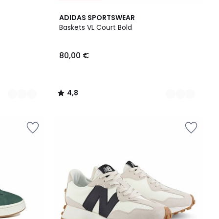
4
4,8
ADIDAS SPORTSWEAR
Couleurs
/ 5
Baskets VL Court Bold
80,00 €
4,8
/
5