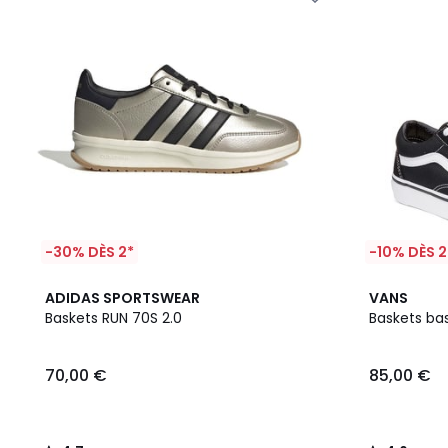
-30% DÈS 2*
-10% DÈS 2
4,7
4,6
ADIDAS SPORTSWEAR
VANS
/ 5
/ 5
Baskets RUN 70S 2.0
Baskets ba
70,00 €
85,00 €