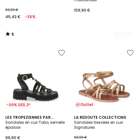
69,90 €
109,90 €
45,43 €
-35%
5
/
5
Outlet
-30% DÈS 2*
3,4
LES TROPEZIENNES PAR
LA REDOUTE COLLECTIONS
/ 5
M.BELARBI
Sandales en cuir Tobo, semelle
Sandales tressées en cuir
épaisse
Signatures
99,90 €
69,99 €