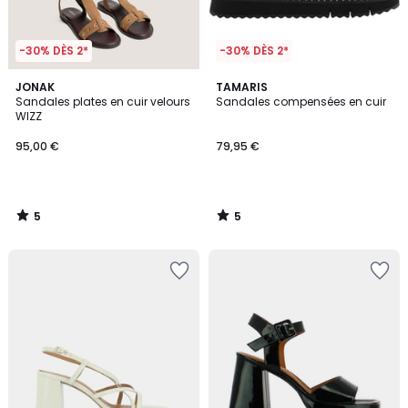
-30% DÈS 2*
-30% DÈS 2*
5
5
JONAK
TAMARIS
/
/
Sandales plates en cuir velours
Sandales compensées en cuir
5
5
WIZZ
95,00 €
79,95 €
5
5
/
/
5
5