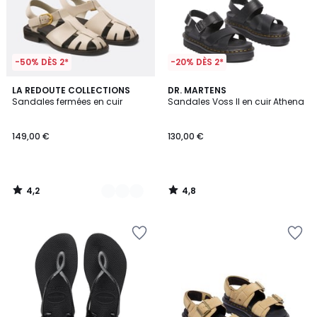
-50% DÈS 2*
-20% DÈS 2*
4,2
4,8
2
LA REDOUTE COLLECTIONS
DR. MARTENS
/ 5
/ 5
Sandales fermées en cuir
Sandales Voss II en cuir Athena
Couleurs
149,00 €
130,00 €
4,2
4,8
/
/
5
5