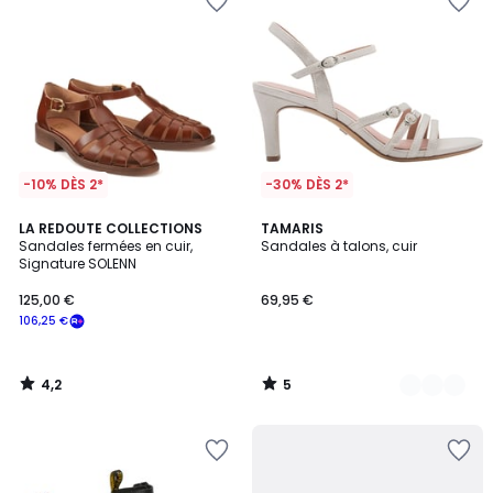
-10% DÈS 2*
-30% DÈS 2*
4,2
5
LA REDOUTE COLLECTIONS
4
TAMARIS
/ 5
/
Sandales fermées en cuir,
Sandales à talons, cuir
Couleurs
5
Signature SOLENN
125,00 €
69,95 €
106,25 €
4,2
5
/
/
5
5