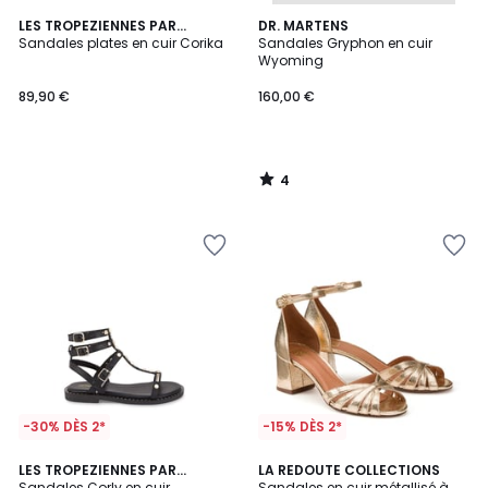
4
LES TROPEZIENNES PAR
DR. MARTENS
/
M.BELARBI
Sandales plates en cuir Corika
Sandales Gryphon en cuir
5
Wyoming
89,90 €
160,00 €
4
/
5
-30% DÈS 2*
-15% DÈS 2*
4,1
LES TROPEZIENNES PAR
LA REDOUTE COLLECTIONS
/ 5
M.BELARBI
Sandales Corly en cuir
Sandales en cuir métallisé à