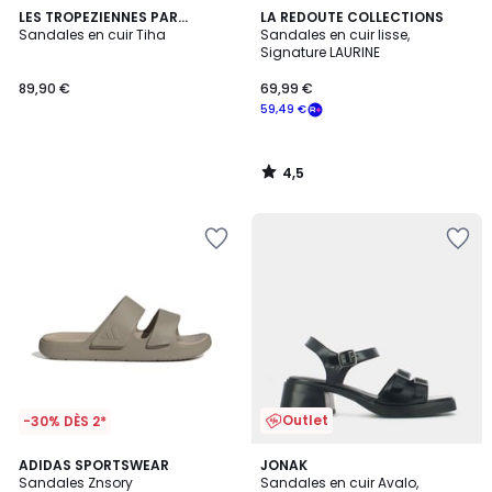
4,5
LES TROPEZIENNES PAR
LA REDOUTE COLLECTIONS
/ 5
M.BELARBI
Sandales en cuir Tiha
Sandales en cuir lisse,
Signature LAURINE
89,90 €
69,99 €
59,49 €
4,5
/
5
Outlet
-30% DÈS 2*
4,7
4,4
2
ADIDAS SPORTSWEAR
JONAK
/ 5
/ 5
Sandales Znsory
Sandales en cuir Avalo,
Couleurs