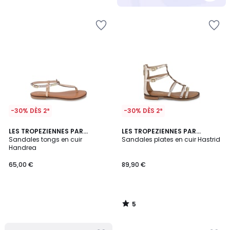
5
-30% DÈS 2*
-30% DÈS 2*
5
LES TROPEZIENNES PAR
LES TROPEZIENNES PAR
/
M.BELARBI
Sandales tongs en cuir
M.BELARBI
Sandales plates en cuir Hastrid
5
Handrea
65,00 €
89,90 €
5
/
5