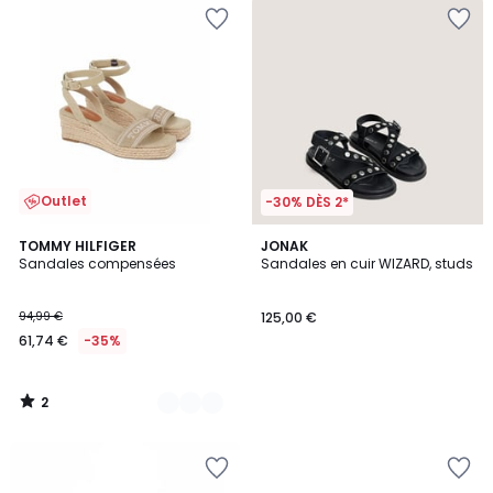
Outlet
-30% DÈS 2*
2
2
TOMMY HILFIGER
JONAK
/
Sandales compensées
Sandales en cuir WIZARD, studs
Couleurs
5
94,99 €
125,00 €
61,74 €
-35%
2
/
5