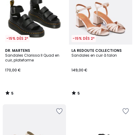
-15% DÈS 2*
-15% DÈS 2*
5
5
DR. MARTENS
LA REDOUTE COLLECTIONS
/
/
Sandales Clarissa II Quad en
Sandales en cuir à talon
5
5
cuir, plateforme
170,00 €
149,00 €
5
5
/
/
5
5