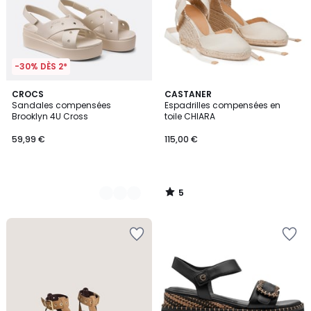
-30% DÈS 2*
5
2
CROCS
CASTANER
/
Sandales compensées
Espadrilles compensées en
Couleurs
5
Brooklyn 4U Cross
toile CHIARA
59,99 €
115,00 €
5
/
5