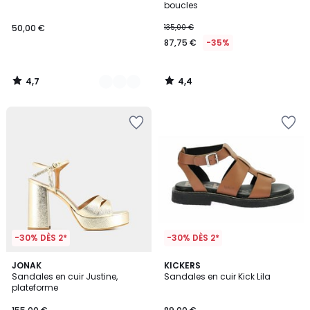
boucles
50,00 €
135,00 €
87,75 €
-35%
4,7
4,4
/
/
5
5
-30% DÈS 2*
-30% DÈS 2*
5
3,4
JONAK
2
KICKERS
/
/ 5
Sandales en cuir Justine,
Sandales en cuir Kick Lila
Couleurs
5
plateforme