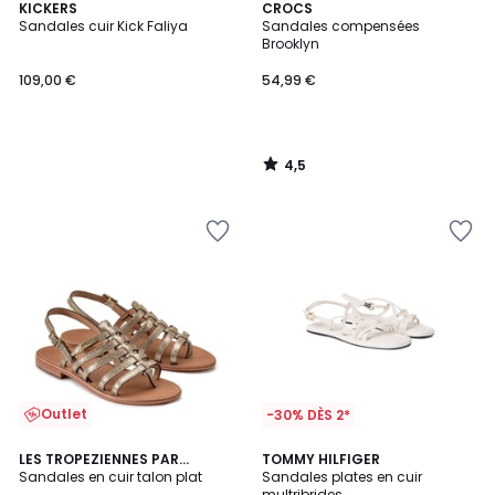
4,5
KICKERS
CROCS
/ 5
Sandales cuir Kick Faliya
Sandales compensées
Brooklyn
109,00 €
54,99 €
4,5
/
5
Outlet
-30% DÈS 2*
5
LES TROPEZIENNES PAR
2
TOMMY HILFIGER
/
M.BELARBI
Sandales en cuir talon plat
Sandales plates en cuir
Couleurs
5
multribrides