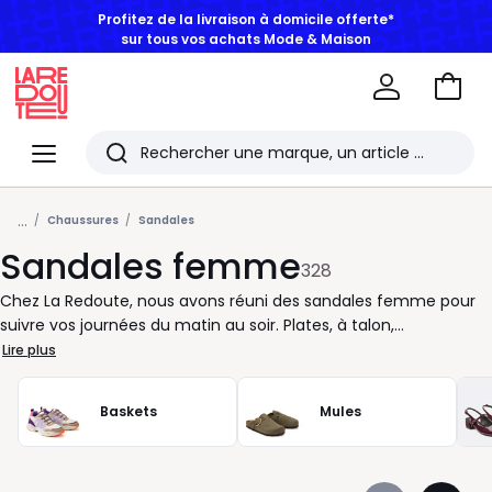
BONS PLANS | Jusqu'à -50% dès 2 articles*
Aller
au
La
panie
Redoute
Menu
Rechercher
Les
...
derniers
Chaussures
Sandales
Sandales femme
articles
328
consultés
Chez La Redoute, nous avons réuni des sandales femme pour
suivre vos journées du matin au soir. Plates, à talon,
compensées, à brides fines ou larges : à vous de choisir selon
Lire plus
votre rythme, votre style et la saison. Pour le quotidien, les
sandales plates et les modèles à semelle souple misent sur le
Baskets
Mules
confort sans alourdir la silhouette. Pour le bureau, une paire en
cuir lisse, à bride cheville ou à petit talon, accompagne
facilement une robe chemise, un pantalon large ou un jean