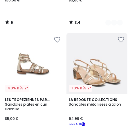
155,00 €
89,00 €
5
3,4
/
/
5
5
-30% DÈS 2*
-10% DÈS 2*
4,3
LES TROPEZIENNES PAR
LA REDOUTE COLLECTIONS
/ 5
M.BELARBI
Sandales plates en cuir
Sandales métallisées à talon
Hachille
85,00 €
64,99 €
55,24 €