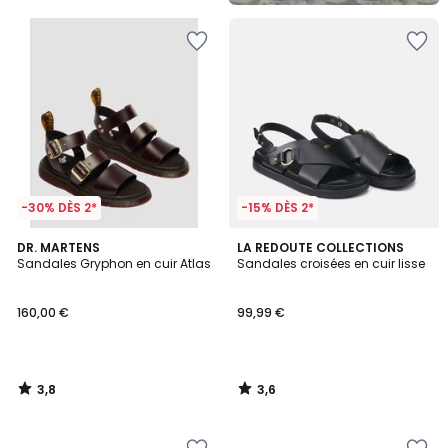
5
-30% DÈS 2*
-15% DÈS 2*
3,8
3,6
DR. MARTENS
LA REDOUTE COLLECTIONS
/ 5
/ 5
Sandales Gryphon en cuir Atlas
Sandales croisées en cuir lisse
160,00 €
99,99 €
3,8
3,6
/
/
5
5