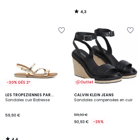
4,3
/
5
Outlet
-30% DÈS 2*
4,4
LES TROPEZIENNES PAR
CALVIN KLEIN JEANS
/ 5
M.BELARBI
Sandales cuir Batresse
Sandales compensées en cuir
59,90 €
139,90 €
90,93 €
-35%
4,4