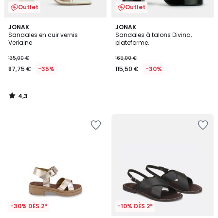
Outlet
Outlet
4,3
JONAK
JONAK
/ 5
Sandales en cuir vernis
Sandales à talons Divina,
Verlaine
plateforme.
135,00 €
165,00 €
87,75 €
-35%
115,50 €
-30%
4,3
/
5
-30% DÈS 2*
-10% DÈS 2*