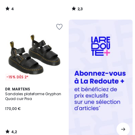
4
2,3
/
/
5
5
Redoute
+
-15% DÈS 2*
4,2
DR. MARTENS
/ 5
Sandales plateforme Gryphon
Quad cuir Pisa
170,00 €
4,2
/