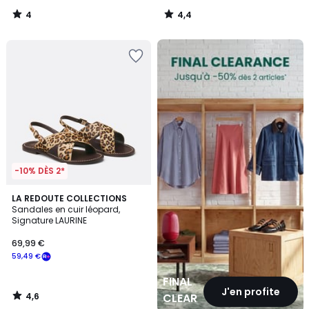
4
4,4
/
/
5
5
FINAL
CLEARANCE
-10% DÈS 2*
4,6
LA REDOUTE COLLECTIONS
/ 5
Sandales en cuir léopard,
Signature LAURINE
69,99 €
59,49 €
FINAL
J'en profite
4,6
CLEARANCE
/