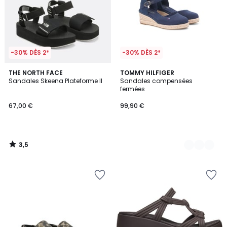
-30% DÈS 2*
-30% DÈS 2*
3,5
THE NORTH FACE
2
TOMMY HILFIGER
/ 5
Sandales Skeena Plateforme II
Sandales compensées
Couleurs
fermées
67,00 €
99,90 €
3,5
/
5