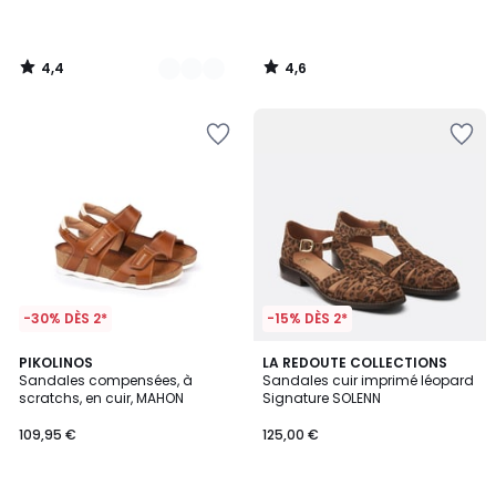
4,4
4,6
/
/
5
5
-30% DÈS 2*
-15% DÈS 2*
4
4,4
PIKOLINOS
LA REDOUTE COLLECTIONS
/
/ 5
Sandales compensées, à
Sandales cuir imprimé léopard
5
scratchs, en cuir, MAHON
Signature SOLENN
109,95 €
125,00 €