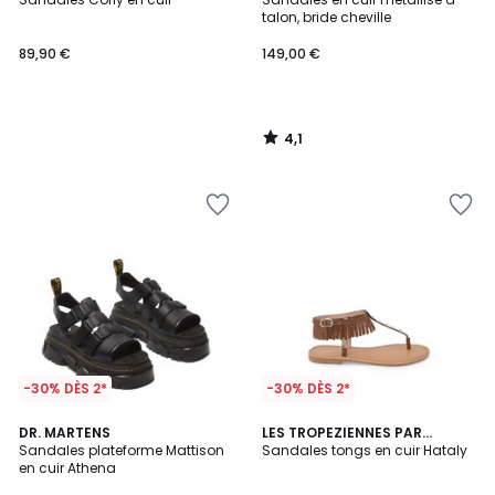
talon, bride cheville
89,90 €
149,00 €
4,1
/
5
-30% DÈS 2*
-30% DÈS 2*
5
DR. MARTENS
LES TROPEZIENNES PAR
/
Sandales plateforme Mattison
M.BELARBI
Sandales tongs en cuir Hataly
5
en cuir Athena