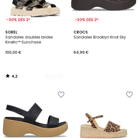
-30% DÈS 2*
-30% DÈS 2*
4,2
3
SOREL
CROCS
/ 5
Sandales doubles brides
Sandales Brooklyn Knot Sky
Couleurs
Kinetic™ Sunchase
100,00 €
64,99 €
4,2
/
5