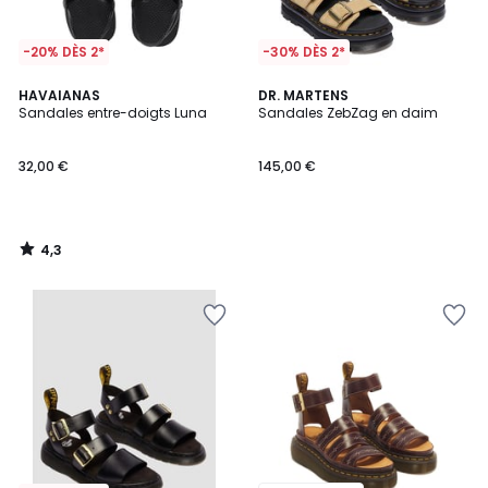
-20% DÈS 2*
-30% DÈS 2*
4,3
HAVAIANAS
DR. MARTENS
/ 5
Sandales entre-doigts Luna
Sandales ZebZag en daim
32,00 €
145,00 €
4,3
/
5