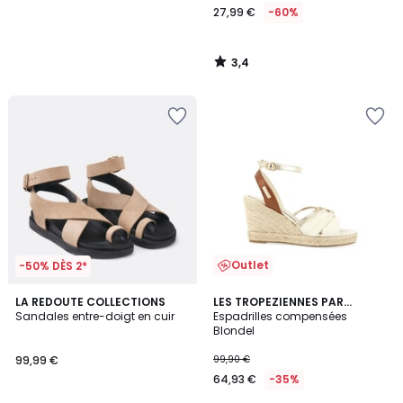
27,99 €
-60%
3,4
/
5
Outlet
-50% DÈS 2*
4
2,3
LA REDOUTE COLLECTIONS
LES TROPEZIENNES PAR
/
/ 5
Sandales entre-doigt en cuir
M.BELARBI
Espadrilles compensées
5
Blondel
99,99 €
99,90 €
64,93 €
-35%