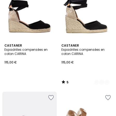
5
CASTANER
2
CASTANER
/
Espadrilles compensées en
Espadrilles compensées en
Couleurs
5
coton CARINA
coton CARINA
115,00 €
115,00 €
5
/
5