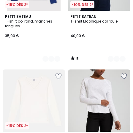
-15% DÈS 2*
-10% DÈS 2*
5
3
PETIT BATEAU
3
PETIT BATEAU
/
T-shirt col rond, manches
T-shirt L'Iconique col roulé
Couleurs
Couleurs
5
longues
35,00 €
40,00 €
5
/
5
-15% DÈS 2*