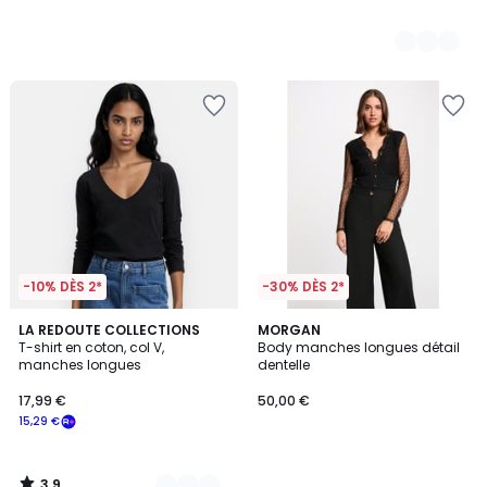
-10% DÈS 2*
-30% DÈS 2*
3,9
3
LA REDOUTE COLLECTIONS
MORGAN
/ 5
T-shirt en coton, col V,
Body manches longues détail
Couleurs
manches longues
dentelle
17,99 €
50,00 €
15,29 €
3,9