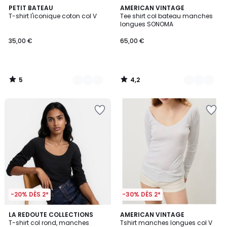
5
4,2
3
PETIT BATEAU
6
AMERICAN VINTAGE
/
/ 5
T-shirt l'iconique coton col V
Tee shirt col bateau manches
Couleurs
Couleurs
5
longues SONOMA
35,00 €
65,00 €
5
4,2
/
/
5
5
-20% DÈS 2*
-30% DÈS 2*
3,8
2
3
LA REDOUTE COLLECTIONS
2
AMERICAN VINTAGE
/ 5
/
T-shirt col rond, manches
Tshirt manches longues col V
Couleurs
Couleurs