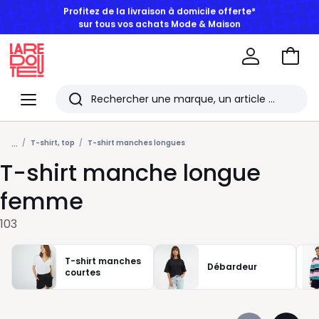
BONS PLANS | Jusqu'à -50% dès 2 articles*
Aller
au
La
panie
Redoute
Menu
Rechercher
Les
...
derniers
T-shirt, top
T-shirt manches longues
T-shirt manche longue
articles
consultés
femme
103
T-shirt manches
Débardeur
courtes