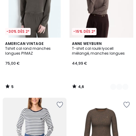
-30% DÈS 2*
-15% DÈS 2*
5
4,6
AMERICAN VINTAGE
2
ANNE WEYBURN
/
/ 5
Tshirt col rond manches
T-shirt col roulé lyocell
Couleurs
5
longues PYMAZ
mélangé, manches longues
75,00 €
44,99 €
5
4,6
/
/
5
5