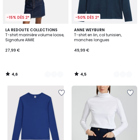
-15% DÈS 2*
-50% DÈS 2*
4,6
4,5
2
LA REDOUTE COLLECTIONS
2
ANNE WEYBURN
/ 5
/ 5
T-shirt marinière volume loose,
T-shirt en lin, col tunisien,
Couleurs
Couleurs
Signature AIMIE
manches longues
27,99 €
49,99 €
4,6
4,5
/
/
5
5