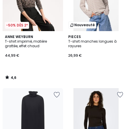
Nouveauté
-50% DÈS 2*
4,6
ANNE WEYBURN
PIECES
/ 5
T-shirt imprimé, matière
T-shirt manches longues à
grattée, effet chaud
rayures
44,99 €
26,99 €
4,6
/
5