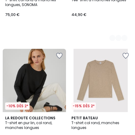
Couleurs
longues, SONOMA
75,00 €
44,90 €
-10% DÈS 2*
-15% DÈS 2*
4,6
2
LA REDOUTE COLLECTIONS
PETIT BATEAU
/ 5
T-shirt en pur lin, col rond,
T-shirt col rond, manches
Couleurs
manches longues
longues