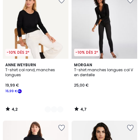
-10% DÈS 2*
-10% DÈS 2*
4,2
4,7
2
ANNE WEYBURN
MORGAN
/ 5
/ 5
T-shirt col rond, manches
T-shirt manches longues col V
Couleurs
longues
en dentelle
19,99 €
25,00 €
16,99 €
4,2
4,7
/
/
5
5