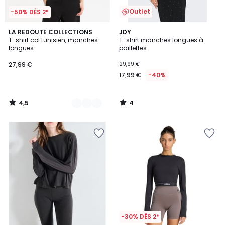
Outlet
-50% DÈS 2*
4,5
4
3
LA REDOUTE COLLECTIONS
JDY
/ 5
/
T-shirt col tunisien, manches
T-shirt manches longues à
Couleurs
5
longues
paillettes
27,99 €
29,99 €
17,99 €
-40%
4,5
4
/
/
5
5
-30% DÈS 2*