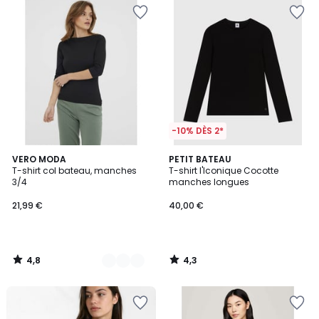
-10% DÈS 2*
4,8
4,3
2
VERO MODA
PETIT BATEAU
/ 5
/ 5
T-shirt col bateau, manches
T-shirt l'Iconique Cocotte
Couleurs
3/4
manches longues
21,99 €
40,00 €
4,8
4,3
/
/
5
5