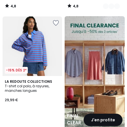
4,8
4,8
/
/
5
5
FINAL
CLEARANCE
-15% DÈS 2*
LA REDOUTE COLLECTIONS
T-shirt col polo, à rayures,
manches longues
29,99 €
FINAL
J'en profite
CLEARANCE