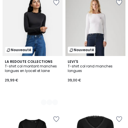
Nouveauté
Nouveauté
5
LA REDOUTE COLLECTIONS
LEVI'S
T-shirt col montant manches
T-shirt col rond manches
Couleurs
longues en lyocell et laine
longues
29,99 €
39,00 €