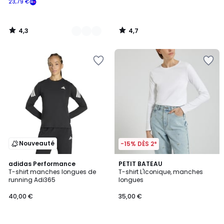
23,79 €
souscrivez
à
notre
4,3
4,7
programme
/
/
5
5
pour
payer
à
la
place
23,79
€.
Nouveauté
-15% DÈS 2*
4,8
4,8
adidas Performance
3
PETIT BATEAU
/ 5
/ 5
T-shirt manches longues de
T-shirt L'Iconique, manches
Couleurs
running Adi365
longues
40,00 €
35,00 €