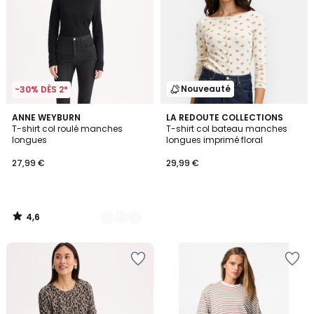
Nouveauté
-30% DÈS 2*
4,6
2
ANNE WEYBURN
LA REDOUTE COLLECTIONS
/ 5
T-shirt col roulé manches
T-shirt col bateau manches
Couleurs
longues
longues imprimé floral
27,99 €
29,99 €
4,6
/
5