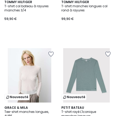
TOMMY HILFIGER
TOMMY HILFIGER
T-shirt col bateau à rayures
T-shirt manches longues col
manches 3/4
rond à rayures
59,90 €
99,90 €
Nouveauté
Nouveauté
2
GRACE & MILA
PETIT BATEAU
Tee-shirt manches longues,
T-shirt rayé L'Iconique
Couleurs
AUBE
manches longues