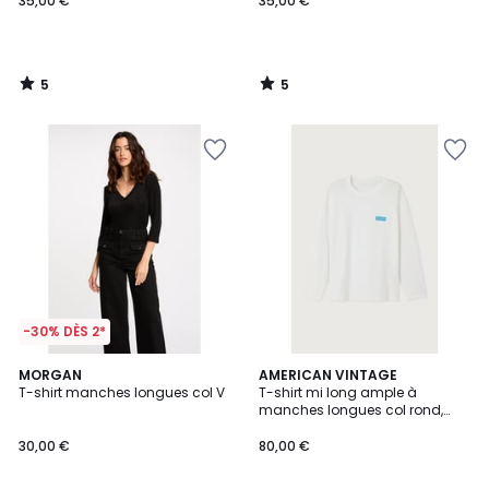
35,00 €
35,00 €
5
5
/
/
5
5
-30% DÈS 2*
MORGAN
2
AMERICAN VINTAGE
T-shirt manches longues col V
T-shirt mi long ample à
Couleurs
manches longues col rond,
GIXY
30,00 €
80,00 €