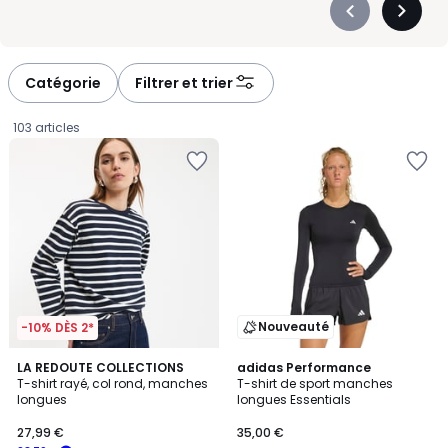
Précédent
Suivan
-
-
défiler
défiler
à
à
Catégorie
Filtrer et trier
gauche
droite
103 articles
Nouveauté
-10% DÈS 2*
4,3
4,7
3
LA REDOUTE COLLECTIONS
adidas Performance
/ 5
/ 5
T-shirt rayé, col rond, manches
T-shirt de sport manches
Couleurs
longues
longues Essentials
27,99
27,99 €
35,00 €
€