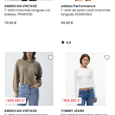
4,6
AMERICAN VINTAGE
adidas Performance
/ 5
T-shirt manches longues col
T-shirt de sport court, manches
bateau, YPAWOOD
longues, ESSENTIALS
70,00 €
40,00 €
4,6
/
5
-30% DÈS 2*
-15% DÈS 2*
AMERICAN VINTAGE
2
TOMMY JEANS
T-shirt col rond à manches
Tee-shirt à manches longues