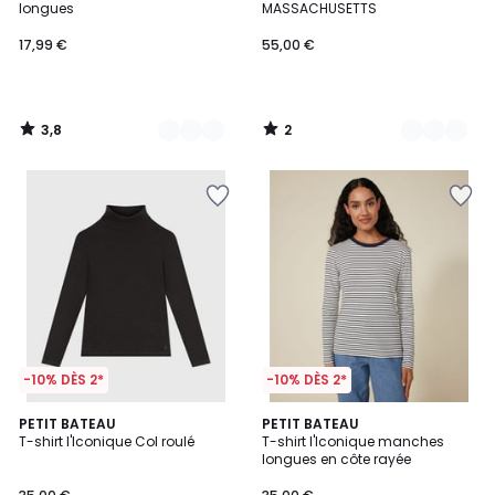
5
longues
MASSACHUSETTS
17,99 €
55,00 €
3,8
2
/
/
5
5
-10% DÈS 2*
-10% DÈS 2*
5
5
PETIT BATEAU
PETIT BATEAU
/
/
T-shirt l'Iconique Col roulé
T-shirt l'Iconique manches
5
5
longues en côte rayée