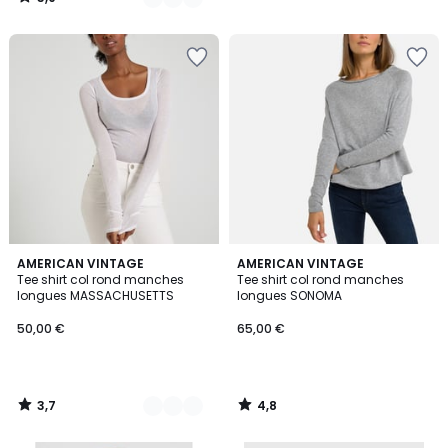
/
5
3,7
4,8
5
AMERICAN VINTAGE
AMERICAN VINTAGE
/ 5
/ 5
Tee shirt col rond manches
Tee shirt col rond manches
Couleurs
longues MASSACHUSETTS
longues SONOMA
50,00 €
65,00 €
3,7
4,8
/
/
5
5