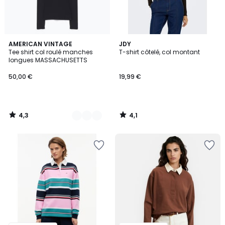
4,3
4,1
2
AMERICAN VINTAGE
JDY
/ 5
/ 5
Tee shirt col roulé manches
T-shirt côtelé, col montant
Couleurs
longues MASSACHUSETTS
50,00 €
19,99 €
4,3
4,1
/
/
5
5