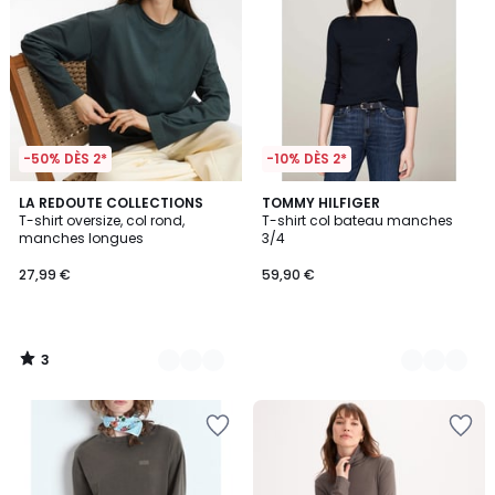
-50% DÈS 2*
-10% DÈS 2*
3
3
LA REDOUTE COLLECTIONS
2
TOMMY HILFIGER
/
T-shirt oversize, col rond,
T-shirt col bateau manches
Couleurs
Couleurs
5
manches longues
3/4
27,99 €
59,90 €
3
/
5