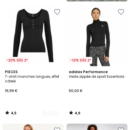
-20% DÈS 2*
-10% DÈS 2*
4,5
4,9
5
PIECES
adidas Performance
/ 5
/ 5
T-shirt manches longues, effet
Veste zippée de sport Essentials
Couleurs
côtelé
19,99 €
50,00 €
4,5
4,9
/
/
5
5