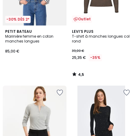
Outlet
-30% DÈS 2*
4,5
PETIT BATEAU
LEVI’S PLUS
/ 5
Marinière femme en coton
T-shirt à manches longues col
manches longues
rond
85,00 €
39,00 €
25,35 €
-35%
4,5
/
5