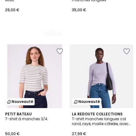
29,00 €
35,00 €
Nouveauté
Nouveauté
PETIT BATEAU
3
LA REDOUTE COLLECTIONS
T-shirt à manches 3/4
T-shirt manches longues col
Couleurs
rond, rayé, maille côtelée, avec
mitaines intégrées
50,00 €
27,99 €