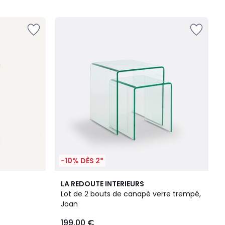
5
-10% DÈS 2*
4,8
LA REDOUTE INTERIEURS
/ 5
Lot de 2 bouts de canapé verre trempé,
Joan
199,00 €