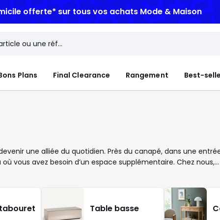
micile offerte*
sur tous vos achats Mode & Maison
Bons Plans
Final Clearance
Rangement
Best-sell
 de devenir une alliée du quotidien. Près du canapé, dans une entré
e là où vous avez besoin d’un espace supplémentaire. Chez nous,
 votre intérieur tout en lui apportant une touche d’élégance.
ontemporaine ou avec un plateau en verre pour plus de
styles de vie. Leur variété de formes et de hauteurs permet de
 salon ou la taille de votre pièce. Pratiques au quotidien, elles
 tabouret
Table basse
C
Elles accueillent vos verres. Vous travaillez depuis le canapé ?