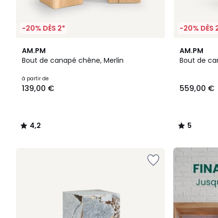
-20% DÈS 2*
-20% DÈS 
4,2
5
AM.PM
AM.PM
/ 5
/
Bout de canapé chêne, Merlin
Bout de ca
5
Prix
à partir de
139,00 €
559,00 €
à
partir
de
139,00
4,2
5
€.
/
/
5
5
FINAL
CLEARANCE