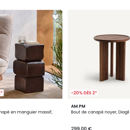
5
2*
-20% DÈS 2*
4,6
AM.PM
/ 5
napé en manguier massif,
Bout de canapé noyer, Diagil
299,00 €