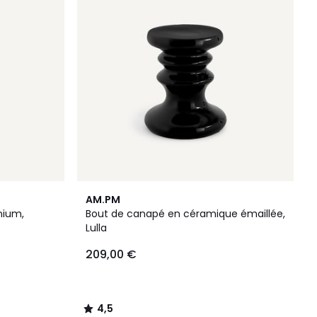
4,5
AM.PM
/ 5
nium,
Bout de canapé en céramique émaillée,
Lulla
209,00 €
4,5
/