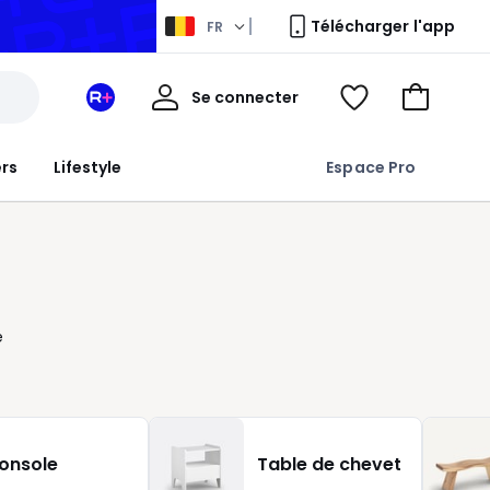
Télécharger l'app
FR
Mon
Se connecter
Mon
Voir
Aller
compte
espace
ma
au
La
wishlist
panier
ers
Lifestyle
Espace Pro
Redoute
+
e
onsole
Table de chevet