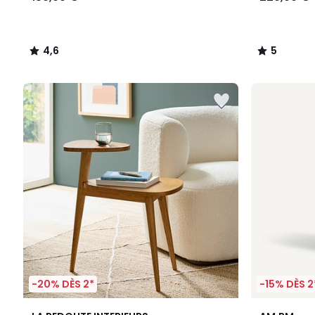
4,6
5
/
/
5
5
-20% DÈS 2*
-15% DÈS 2