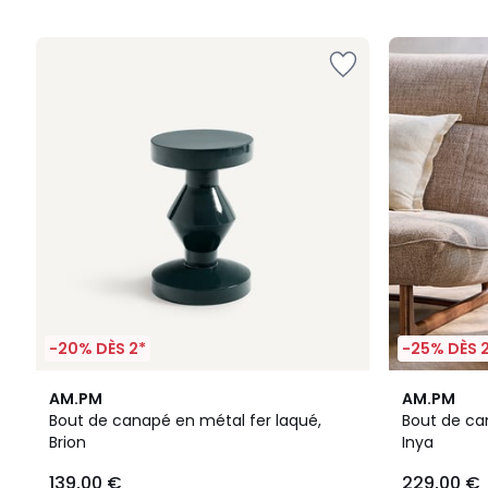
5
-20% DÈS 2*
-25% DÈS 
4,6
5
AM.PM
AM.PM
/ 5
/
Bout de canapé en métal fer laqué,
Bout de ca
5
Brion
Inya
139,00 €
229,00 €