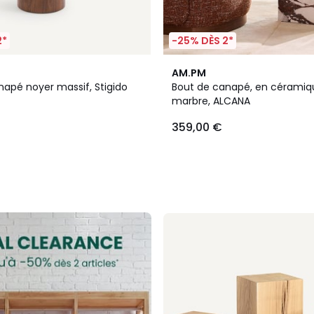
2*
-25% DÈS 2*
AM.PM
napé noyer massif, Stigido
Bout de canapé, en céramiq
marbre, ALCANA
359,00 €