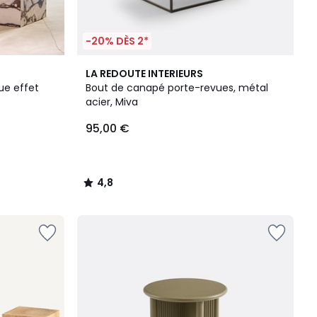
-20% DÈS 2*
4,8
LA REDOUTE INTERIEURS
/ 5
ue effet
Bout de canapé porte-revues, métal
acier, Miva
95,00 €
4,8
/
5