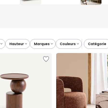
écoratives, les tables d’appoint que nous vous proposons allient
t toujours à votre image.
hauteur
marques
couleurs
catégorie