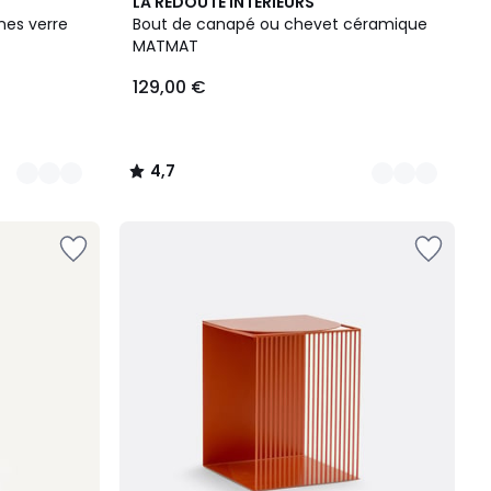
2
4,7
LA REDOUTE INTERIEURS
Couleurs
/ 5
nes verre
Bout de canapé ou chevet céramique
MATMAT
129,00 €
4,7
/
5