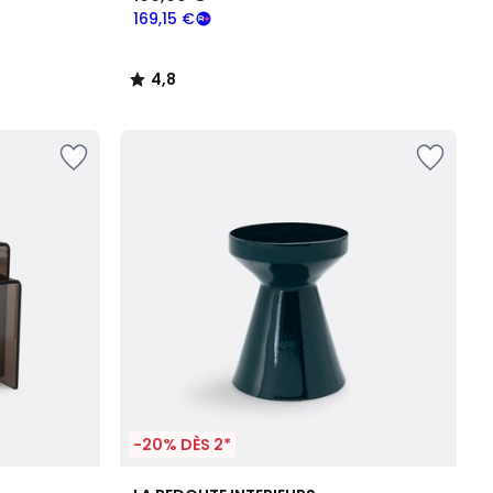
169,15 €
4,8
/
5
-20% DÈS 2*