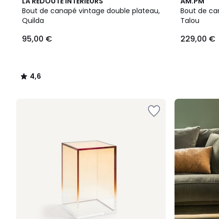
4,6
2
LA REDOUTE INTERIEURS
AM.PM
/ 5
Couleurs
Bout de canapé vintage double plateau,
Bout de can
Quilda
Talou
95,00 €
229,00 €
4,6
/
5