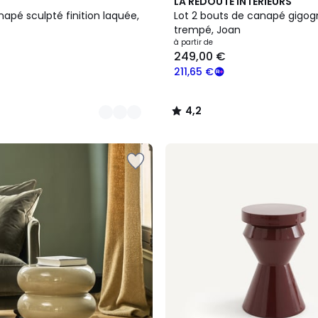
2
4,2
LA REDOUTE INTERIEURS
Couleurs
/ 5
apé sculpté finition laquée,
Lot 2 bouts de canapé gigog
trempé, Joan
à partir de
249,00 €
211,65 €
4,2
/
5