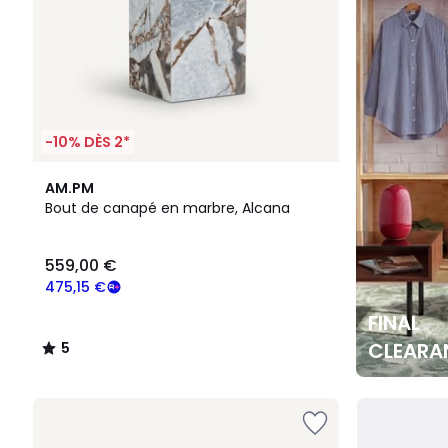
-10% DÈS 2*
5
AM.PM
/
Bout de canapé en marbre, Alcana
5
559,00 €
475,15 €
FINAL
CLEARA
5
/
5