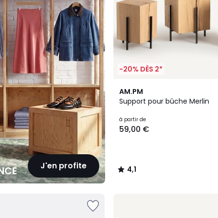
-20% DÈS 2*
4,1
AM.PM
/ 5
Support pour bûche Merlin
à partir de
59,00 €
J'en profite
NCE
4,1
/
5