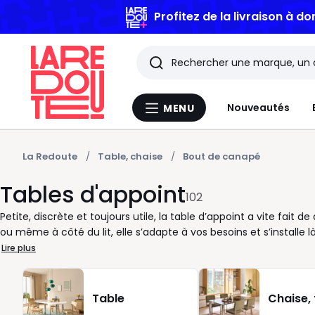
Profitez de la livraison à do
Rechercher
Les
Nouveautés
MENU
Menu
derniers
La
Redoute
articles
La Redoute
Table, chaise
Bout de canapé
Tables d'appoint
consultés
102
Petite, discrète et toujours utile, la table d’appoint a vite fait
ou même à côté du lit, elle s’adapte à vos besoins et s’install
chaque modèle est pensé pour trouver facilement sa place dans
Lire plus
En bois pour une atmosphère douce, en métal pour une note c
légèreté, nos tables d’appoint offrent autant d’options que de 
composer des ensembles harmonieux, selon la disposition de votre
Table
Chaise,
se déplacent aisément selon vos envies. Vous recevez des amis ? 