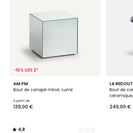
-15% DÈS 2*
2
4,8
AM.PM
LA REDOUT
Couleurs
/ 5
Bout de canapé miroir, Lumir
Bout de ca
céramique, 
à partir de
139,00 €
249,00 €
4,8
/