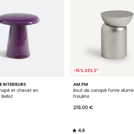
-15% DÈS 2*
4,6
E INTERIEURS
AM.PM
/ 5
napé et chevet en
Bout de canapé fonte alumi
Bellot
Fraulino
219,00 €
4,6
/