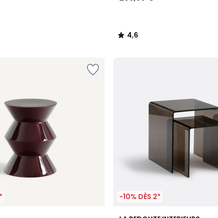
4,6
/
5
*
-10% DÈS 2*