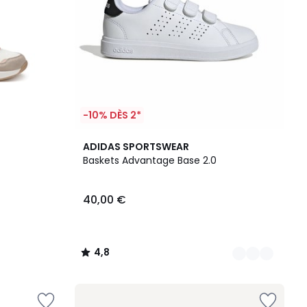
-10% DÈS 2*
3
4,8
ADIDAS SPORTSWEAR
Couleurs
/ 5
Baskets Advantage Base 2.0
40,00 €
4,8
/
5