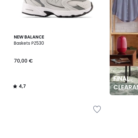
4,7
NEW BALANCE
/ 5
Baskets PZ530
70,00 €
FINAL
CLEARA
4,7
/
5