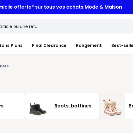
micile offerte*
sur tous vos achats Mode & Maison
Bons Plans
Final Clearance
Rangement
Best-sell
kets
es
Boots, bottines
B