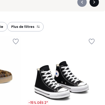
Précédent
Suivan
-
-
défiler
défiler
à
à
gauche
droite
ie
plus de filtres
-15% DÈS 2*