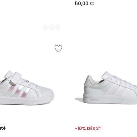
50,00 €
uté
-10% DÈS 2*