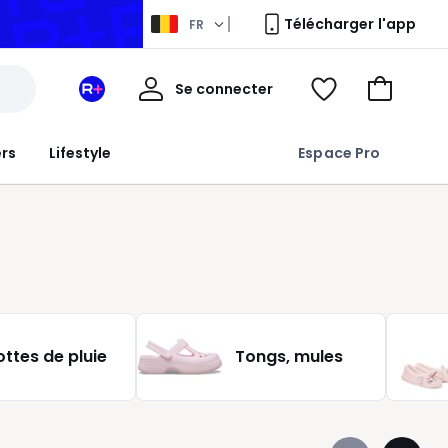
Télécharger l'app
FR
Mon
Se connecter
Mon
Voir
Aller
compte
espace
ma
au
La
wishlist
panier
ers
Lifestyle
Espace Pro
Redoute
+
ottes de pluie
Tongs, mules