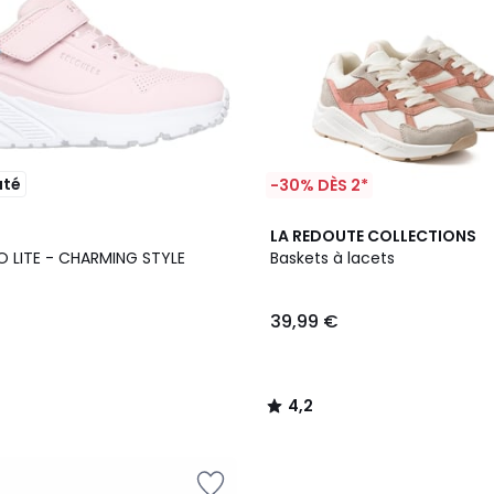
uté
-30% DÈS 2*
4,2
LA REDOUTE COLLECTIONS
/ 5
O LITE - CHARMING STYLE
Baskets à lacets
39,99 €
4,2
/
5