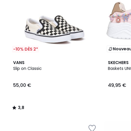
Nouvea
-10% DÈS 2*
3,8
VANS
SKECHERS
/ 5
Slip on Classic
Baskets UN
55,00 €
49,95 €
3,8
/
5