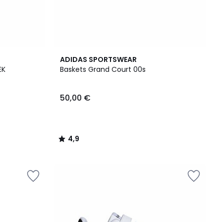
4,9
ADIDAS SPORTSWEAR
/ 5
EK
Baskets Grand Court 00s
50,00 €
4,9
/
5