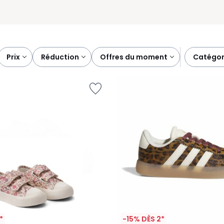
prix
réduction
offres du moment
catégor
*
-15% DÈS 2*