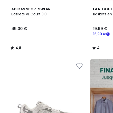
4,8
4
ADIDAS SPORTSWEAR
LA REDOUT
/ 5
/
Baskets VL Court 3.0
Baskets en 
5
45,00
45,00 €
19,99 €
€.
16,99 €
4,8
4
/
/
5
5
FINAL
CLEARANCE