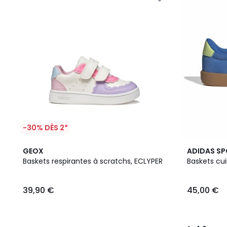
-30% DÈS 2*
4
4,9
GEOX
ADIDAS S
Couleurs
/ 5
Baskets respirantes à scratchs, ECLYPER
Baskets cui
39,90 €
45,00 €