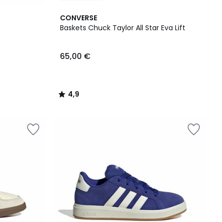
4,9
CONVERSE
/ 5
Baskets Chuck Taylor All Star Eva Lift
65,00 €
4,9
/
5