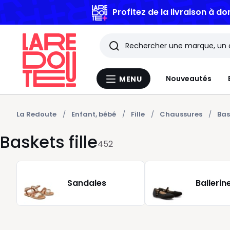
Profitez de la livraison à do
Rechercher
Les
Nouveautés
MENU
Menu
derniers
La
Redoute
articles
La Redoute
Enfant, bébé
Fille
Chaussures
Bas
Baskets fille
consultés
452
Sandales
Ballerin