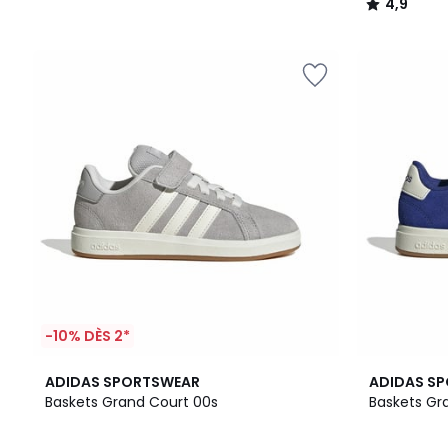
4,9
/
5
-10% DÈS 2*
4
4,8
3
4,8
ADIDAS SPORTSWEAR
ADIDAS S
Couleurs
/ 5
Couleurs
/ 5
Baskets Grand Court 00s
Baskets Gr