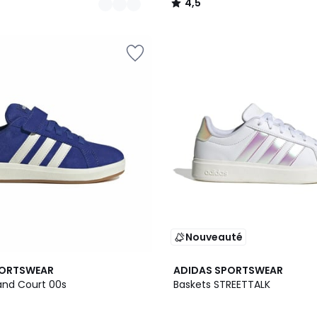
4,5
/
5
Nouveauté
PORTSWEAR
ADIDAS SPORTSWEAR
and Court 00s
Baskets STREETTALK