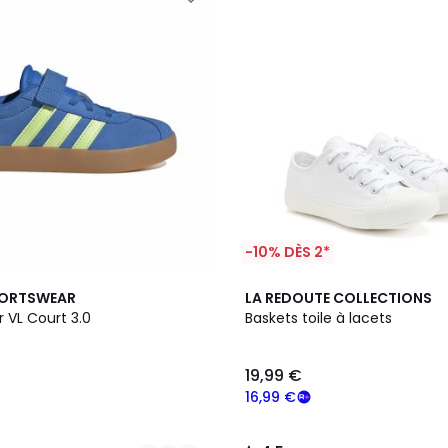
-10% DÈS 2*
4,5
PORTSWEAR
LA REDOUTE COLLECTIONS
/ 5
r VL Court 3.0
Baskets toile à lacets
19,99 €
16,99 €