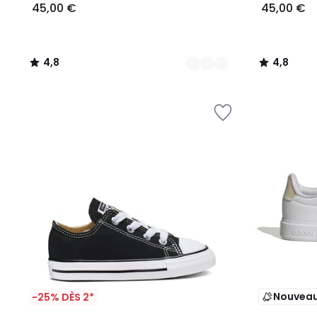
45,00 €
45,00 €
4,8
4,8
/
/
5
5
Nouvea
-25% DÈS 2*