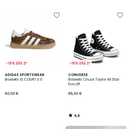
/
/
5
5
-15% DÈS 2*
-15% DÈS 2*
4,9
ADIDAS SPORTSWEAR
CONVERSE
/ 5
Baskets VL COURT 3.0
Baskets Chuck Taylor All Star
Eva Lift
50,00 €
65,00 €
4,9
/
5
FINAL