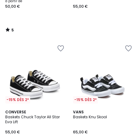
à partir de
50,00 €
55,00 €
5
/
5
-15% DÈS 2*
-15% DÈS 2*
4,2
3,6
CONVERSE
VANS
/ 5
/ 5
Baskets Chuck Taylor All Star
Baskets Knu Skool
Eva Lift
55,00 €
65,00 €