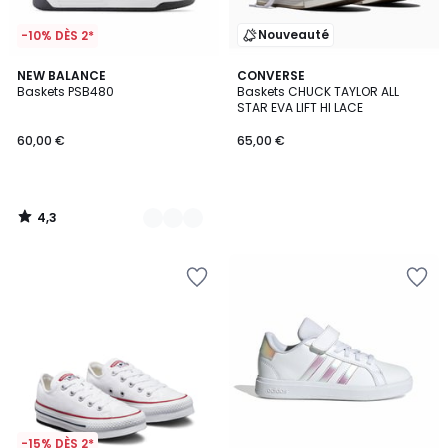
Nouveauté
-10% DÈS 2*
4,3
2
NEW BALANCE
CONVERSE
/ 5
Baskets PSB480
Baskets CHUCK TAYLOR ALL
Couleurs
STAR EVA LIFT HI LACE
60,00 €
65,00 €
4,3
/
5
-15% DÈS 2*