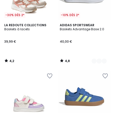
-30% DÈS 2*
-10% DÈS 2*
4,2
4,8
LA REDOUTE COLLECTIONS
3
ADIDAS SPORTSWEAR
/ 5
/ 5
Baskets à lacets
Baskets Advantage Base 2.0
Couleurs
39,99 €
40,00 €
4,2
4,8
/
/
5
5