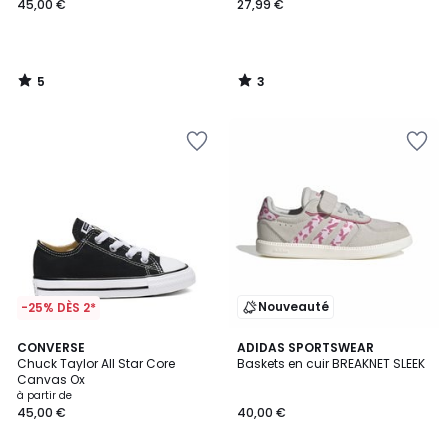
45,00 €
27,99 €
5
3
/
/
5
5
Nouveauté
-25% DÈS 2*
4,4
CONVERSE
ADIDAS SPORTSWEAR
/ 5
Chuck Taylor All Star Core
Baskets en cuir BREAKNET SLEEK
Canvas Ox
à partir de
45,00 €
40,00 €