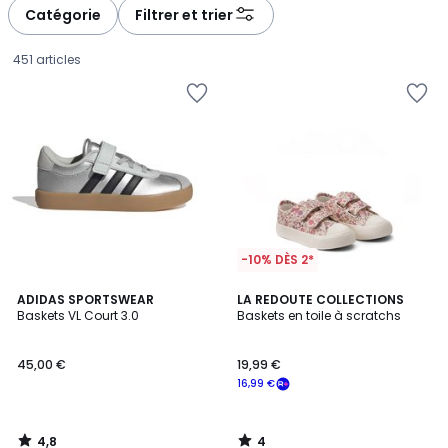
à
à
Catégorie
Filtrer et trier
gauche
droite
451 articles
-10% DÈS 2*
4,8
4
ADIDAS SPORTSWEAR
LA REDOUTE COLLECTIONS
/ 5
/
Baskets VL Court 3.0
Baskets en toile à scratchs
5
45,00
45,00 €
19,99 €
€.
16,99 €
4,8
4