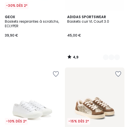
-30% DÈS 2*
4,9
GEOX
4
ADIDAS SPORTSWEAR
/ 5
Baskets respirantes à scratchs,
Baskets cuir VL Court 3.0
Couleurs
ECLYPER
39,90 €
45,00 €
4,9
/
5
-10% DÈS 2*
-15% DÈS 2*