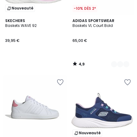
Nouveauté
-10% DÈS 2*
4,9
SKECHERS
2
ADIDAS SPORTSWEAR
/ 5
Baskets WAVE 92
Baskets VL Court Bold
Couleurs
39,95 €
65,00 €
4,9
/
5
Nouveauté