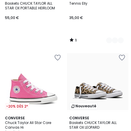
/
Baskets CHUCK TAYLOR ALL
Tennis Elly
Couleurs
5
STAR OX PORTABLE HEIRLOOM
55,00 €
35,00 €
1
/
5
Nouveauté
-20% DÈS 2*
5
CONVERSE
CONVERSE
/
Chuck Taylor All Star Core
Baskets CHUCK TAYLOR ALL
5
Canvas Hi
STAR OX LEOPARD