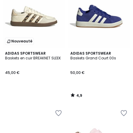
Nouveauté
4,9
ADIDAS SPORTSWEAR
ADIDAS SPORTSWEAR
/ 5
Baskets en cuir BREAKNET SLEEK
Baskets Grand Court 00s
45,00 €
50,00 €
4,9
/
5