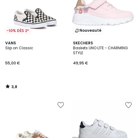
Nouveauté
-10% DÈS 2*
3,8
VANS
SKECHERS
/ 5
Slip on Classic
Baskets UNO LITE - CHARMING
STYLE
55,00 €
49,95 €
3,8
/
5