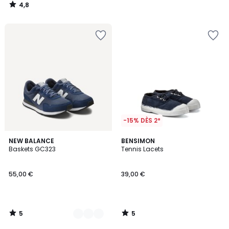
4,8
/
5
-15% DÈS 2*
5
5
2
NEW BALANCE
BENSIMON
/
/
Baskets GC323
Tennis Lacets
Couleurs
5
5
55,00 €
39,00 €
5
5
/
/
5
5