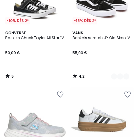
-10% DÈS 2*
-15% DÈS 2*
5
4,2
CONVERSE
2
VANS
/
/ 5
Baskets Chuck Taylor All Star 1V
Baskets scratch UY Old Skool V
Couleurs
5
50,00 €
55,00 €
5
4,2
/
/
5
5