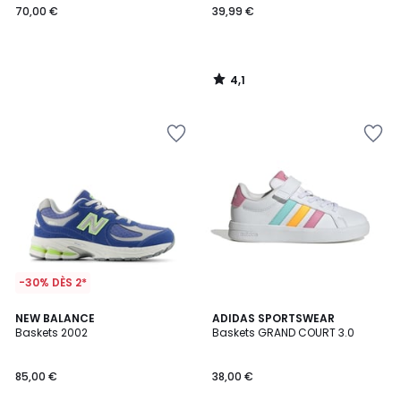
70,00 €
39,99 €
4,1
/
5
-30% DÈS 2*
4,9
2
NEW BALANCE
3
ADIDAS SPORTSWEAR
/ 5
Baskets 2002
Baskets GRAND COURT 3.0
Couleurs
Couleurs
85,00 €
38,00 €