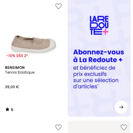
Redoute
+
-10% DÈS 2*
5
BENSIMON
/
Tennis Elastique
5
39,00 €
5
/
5