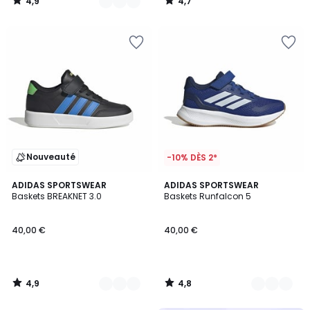
4,9
4,7
/
/
5
5
Nouveauté
-10% DÈS 2*
4,9
4,8
2
ADIDAS SPORTSWEAR
3
ADIDAS SPORTSWEAR
/ 5
/ 5
Baskets BREAKNET 3.0
Baskets Runfalcon 5
Couleurs
Couleurs
40,00 €
40,00 €
4,9
4,8
/
/
5
5