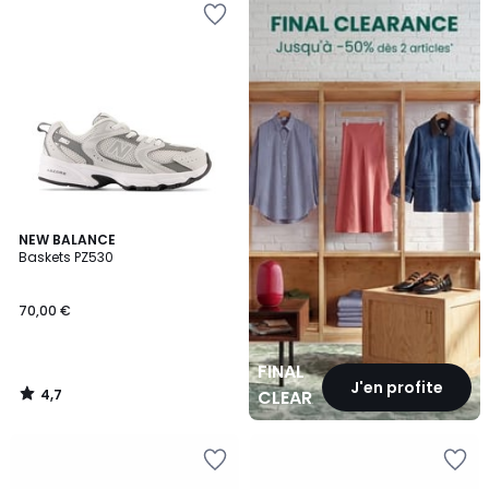
CLEARANCE
4,7
NEW BALANCE
/ 5
Baskets PZ530
70,00 €
FINAL
J'en profite
4,7
CLEARANCE
/
5