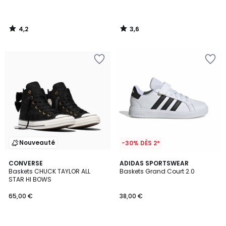
4,2
3,6
/
/
5
5
Nouveauté
-30% DÈS 2*
4,9
CONVERSE
2
ADIDAS SPORTSWEAR
/ 5
Baskets CHUCK TAYLOR ALL
Baskets Grand Court 2.0
Couleurs
STAR HI BOWS
65,00 €
38,00 €