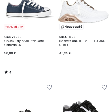
Nouveauté
-10% DÈS 2*
4
CONVERSE
SKECHERS
/
Chuck Taylor All Star Core
Baskets UNO LITE 2.0 - LEOPARD
5
Canvas Ox
STRIDE
50,00 €
49,95 €
4
/
5