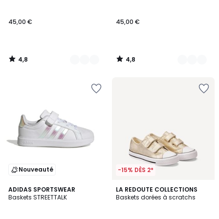
Couleurs
Couleurs
45,00 €
45,00 €
4,8
4,8
/
/
5
5
Nouveauté
-15% DÈS 2*
5
3
ADIDAS SPORTSWEAR
LA REDOUTE COLLECTIONS
/
/
Baskets STREETTALK
Baskets dorées à scratchs
5
5