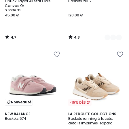
/ 5
/ 5
Chuck Taylor All Star Core
Baskets 2002
Couleurs
Canvas Ox
à partir de
45,00 €
120,00 €
4,7
4,8
/
/
5
5
Nouveauté
-15% DÈS 2*
4,1
NEW BALANCE
LA REDOUTE COLLECTIONS
/ 5
Baskets 574
Baskets running à lacets,
détails imprimés léopard