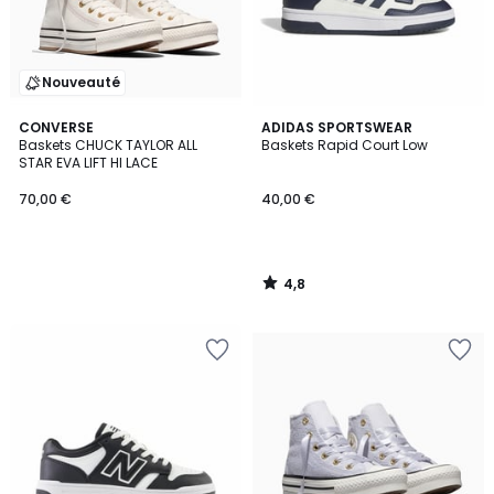
Nouveauté
4,8
CONVERSE
ADIDAS SPORTSWEAR
/ 5
Baskets CHUCK TAYLOR ALL
Baskets Rapid Court Low
STAR EVA LIFT HI LACE
70,00 €
40,00 €
4,8
/
5