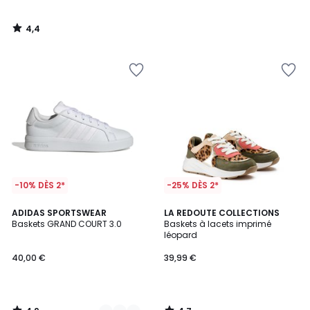
4,4
/
5
-10% DÈS 2*
-25% DÈS 2*
4,9
4,7
4
ADIDAS SPORTSWEAR
LA REDOUTE COLLECTIONS
/ 5
/ 5
Baskets GRAND COURT 3.0
Baskets à lacets imprimé
Couleurs
léopard
40,00 €
39,99 €