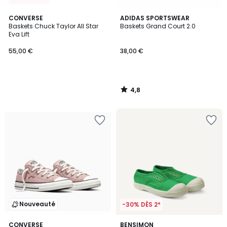
4,8
CONVERSE
ADIDAS SPORTSWEAR
/ 5
Baskets Chuck Taylor All Star
Baskets Grand Court 2.0
Eva Lift
55,00 €
38,00 €
4,8
/
5
Nouveauté
-30% DÈS 2*
1
CONVERSE
5
BENSIMON