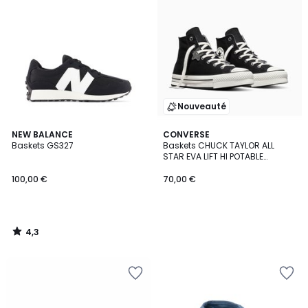
Nouveauté
4,3
NEW BALANCE
CONVERSE
/ 5
Baskets GS327
Baskets CHUCK TAYLOR ALL
STAR EVA LIFT HI POTABLE
HEIRLOOM
100,00 €
70,00 €
4,3
/
5