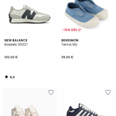
-15% DÈS 2*
4,3
NEW BALANCE
BENSIMON
/ 5
Baskets GS327
Tennis Elly
100,00 €
39,00 €
4,3
/
5