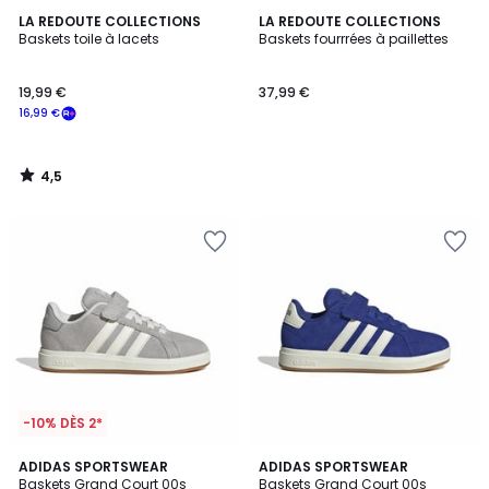
4,5
LA REDOUTE COLLECTIONS
LA REDOUTE COLLECTIONS
/ 5
Baskets toile à lacets
Baskets fourrrées à paillettes
19,99 €
37,99 €
16,99 €
4,5
/
5
-10% DÈS 2*
4,8
4,8
4
ADIDAS SPORTSWEAR
3
ADIDAS SPORTSWEAR
/ 5
/ 5
Baskets Grand Court 00s
Baskets Grand Court 00s