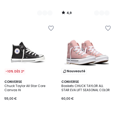
4,9
/
5
Nouveauté
-10% DÈS 2*
4,8
CONVERSE
CONVERSE
/ 5
Chuck Taylor All Star Core
Baskets CHUCK TAYLOR ALL
Canvas Hi
STAR EVA LIFT SEASONAL COLOR
55,00 €
60,00 €