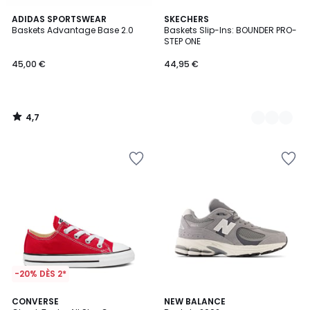
4,7
ADIDAS SPORTSWEAR
2
SKECHERS
/ 5
Baskets Advantage Base 2.0
Baskets Slip-Ins: BOUNDER PRO-
Couleurs
STEP ONE
45,00 €
44,95 €
4,7
/
5
-20% DÈS 2*
4,7
4,8
CONVERSE
2
NEW BALANCE