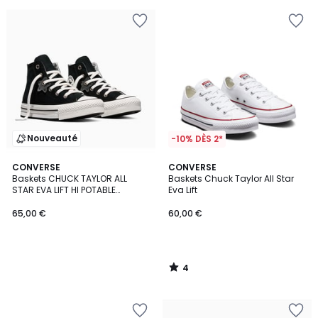
Nouveauté
-10% DÈS 2*
4
CONVERSE
CONVERSE
/
Baskets CHUCK TAYLOR ALL
Baskets Chuck Taylor All Star
5
STAR EVA LIFT HI POTABLE
Eva Lift
HEIRLOOM
65,00 €
60,00 €
4
/
5