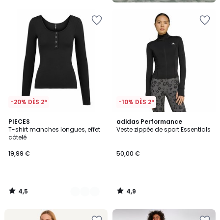
-20% DÈS 2*
-10% DÈS 2*
4,5
4,9
5
PIECES
adidas Performance
/ 5
/ 5
T-shirt manches longues, effet
Veste zippée de sport Essentials
Couleurs
côtelé
19,99 €
50,00 €
4,5
4,9
/
/
5
5