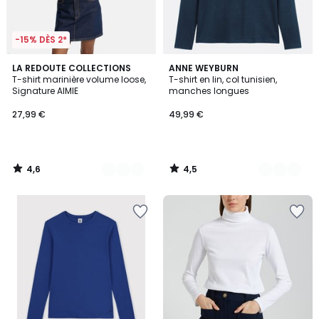
-15% DÈS 2*
4,6
4,5
2
LA REDOUTE COLLECTIONS
2
ANNE WEYBURN
/ 5
/ 5
T-shirt marinière volume loose,
T-shirt en lin, col tunisien,
Couleurs
Couleurs
Signature AIMIE
manches longues
27,99 €
49,99 €
4,6
4,5
/
/
5
5