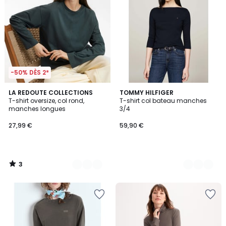
-50% DÈS 2*
3
3
LA REDOUTE COLLECTIONS
2
TOMMY HILFIGER
/
T-shirt oversize, col rond,
T-shirt col bateau manches
Couleurs
Couleurs
5
manches longues
3/4
27,99 €
59,90 €
3
/
5