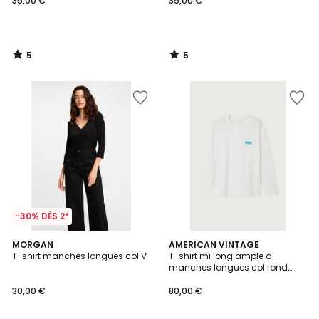
35,00 €
35,00 €
5
5
/
/
5
5
-30% DÈS 2*
MORGAN
2
AMERICAN VINTAGE
T-shirt manches longues col V
T-shirt mi long ample à
Couleurs
manches longues col rond,
GIXY
30,00 €
80,00 €