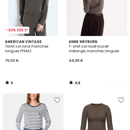
-30% DÈS 2*
5
4,6
AMERICAN VINTAGE
2
ANNE WEYBURN
/
/ 5
Tshirt col rond manches
T-shirt col roulé lyocell
Couleurs
5
longues PYMAZ
mélangé, manches longues
75,00 €
44,99 €
5
4,6
/
/
5
5