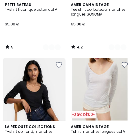
5
4,2
3
PETIT BATEAU
6
AMERICAN VINTAGE
/
/ 5
T-shirt l'iconique coton col V
Tee shirt col bateau manches
Couleurs
Couleurs
5
longues SONOMA
35,00 €
65,00 €
5
4,2
/
/
5
5
-30% DÈS 2*
3,8
2
3
LA REDOUTE COLLECTIONS
2
AMERICAN VINTAGE
/ 5
/
T-shirt col rond, manches
Tshirt manches longues col V
Couleurs
Couleurs