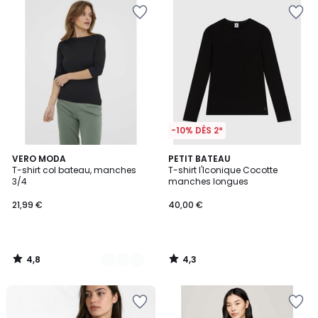
-10% DÈS 2*
4,8
4,3
2
VERO MODA
PETIT BATEAU
/ 5
/ 5
T-shirt col bateau, manches
T-shirt l'Iconique Cocotte
Couleurs
3/4
manches longues
21,99 €
40,00 €
4,8
4,3
/
/
5
5