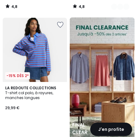
4,8
4,8
/
/
5
5
FINAL
CLEARANCE
-15% DÈS 2*
LA REDOUTE COLLECTIONS
T-shirt col polo, à rayures,
manches longues
29,99 €
FINAL
J'en profite
CLEARANCE