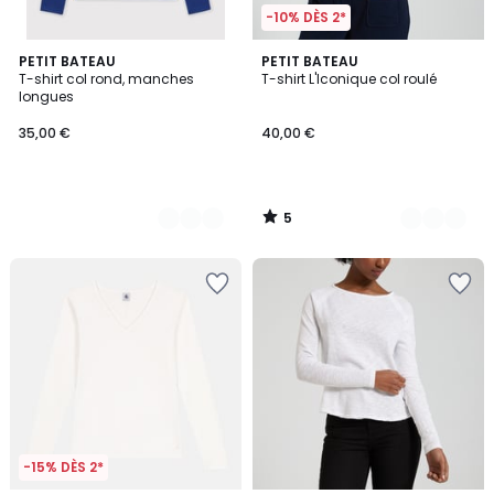
-10% DÈS 2*
5
3
PETIT BATEAU
3
PETIT BATEAU
/
T-shirt col rond, manches
T-shirt L'Iconique col roulé
Couleurs
Couleurs
5
longues
35,00 €
40,00 €
5
/
5
-15% DÈS 2*