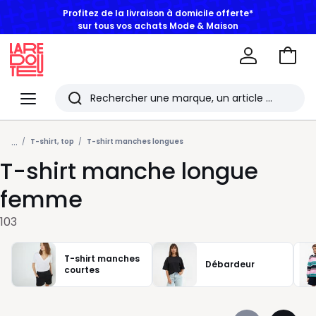
BONS PLANS | Jusqu'à -50% dès 2 articles*
Aller
au
La
panie
Redoute
Menu
Rechercher
Les
...
derniers
T-shirt, top
T-shirt manches longues
T-shirt manche longue
articles
consultés
femme
103
T-shirt manches
Débardeur
courtes