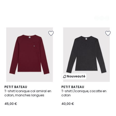
Nouveauté
2
PETIT BATEAU
PETIT BATEAU
T-shirt Iconique col amiral en
T-shirt L'Iconique, cocotte en
Couleurs
coton, manches longues
coton
45,00 €
40,00 €