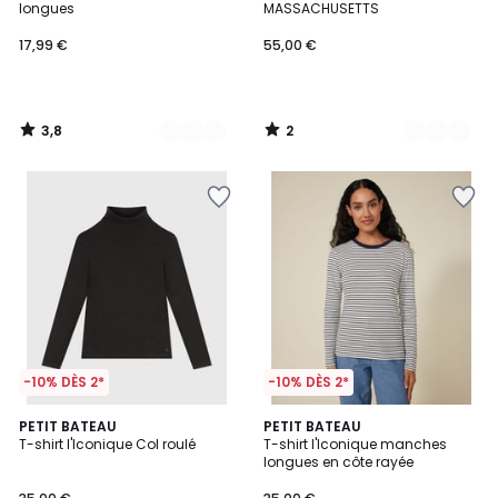
5
longues
MASSACHUSETTS
17,99 €
55,00 €
3,8
2
/
/
5
5
-10% DÈS 2*
-10% DÈS 2*
5
5
PETIT BATEAU
PETIT BATEAU
/
/
T-shirt l'Iconique Col roulé
T-shirt l'Iconique manches
5
5
longues en côte rayée