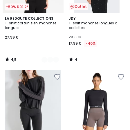
Outlet
-50% DÈS 2*
4,5
4
3
LA REDOUTE COLLECTIONS
JDY
/ 5
/
T-shirt col tunisien, manches
T-shirt manches longues à
Couleurs
5
longues
paillettes
27,99 €
29,99 €
17,99 €
-40%
4,5
4
/
/
5
5