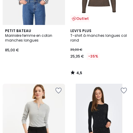
Outlet
4,5
PETIT BATEAU
LEVI’S PLUS
/ 5
Marinière femme en coton
T-shirt à manches longues col
manches longues
rond
85,00 €
39,00 €
25,35 €
-35%
4,5
/
5