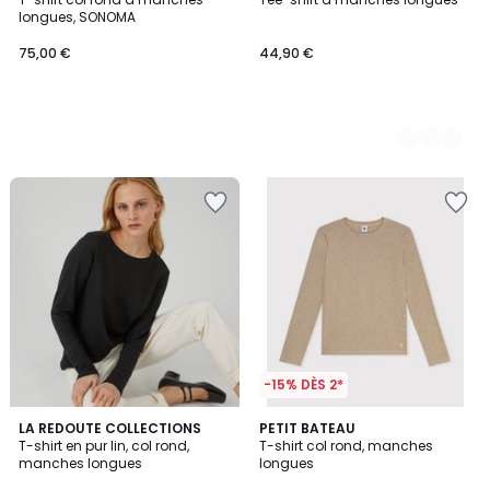
Couleurs
longues, SONOMA
75,00 €
44,90 €
-15% DÈS 2*
4,6
2
LA REDOUTE COLLECTIONS
PETIT BATEAU
/ 5
T-shirt en pur lin, col rond,
T-shirt col rond, manches
Couleurs
manches longues
longues