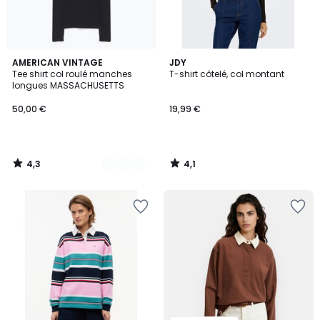
4,3
4,1
2
AMERICAN VINTAGE
JDY
/ 5
/ 5
Tee shirt col roulé manches
T-shirt côtelé, col montant
Couleurs
longues MASSACHUSETTS
50,00 €
19,99 €
4,3
4,1
/
/
5
5