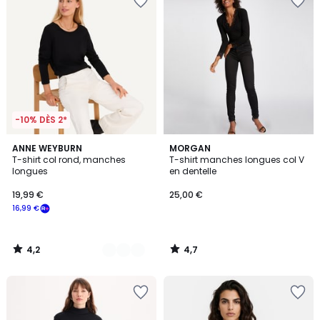
-10% DÈS 2*
4,2
4,7
2
ANNE WEYBURN
MORGAN
/ 5
/ 5
T-shirt col rond, manches
T-shirt manches longues col V
Couleurs
longues
en dentelle
19,99 €
25,00 €
16,99 €
4,2
4,7
/
/
5
5