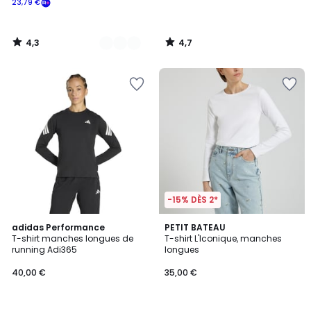
23,79 €
souscrivez
à
notre
4,3
4,7
programme
/
/
5
5
pour
payer
à
la
place
23,79
€.
-15% DÈS 2*
4,8
4,8
adidas Performance
3
PETIT BATEAU
/ 5
/ 5
T-shirt manches longues de
T-shirt L'Iconique, manches
Couleurs
running Adi365
longues
40,00 €
35,00 €