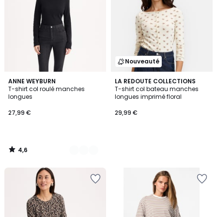
Nouveauté
4,6
2
ANNE WEYBURN
LA REDOUTE COLLECTIONS
/ 5
T-shirt col roulé manches
T-shirt col bateau manches
Couleurs
longues
longues imprimé floral
27,99 €
29,99 €
4,6
/
5