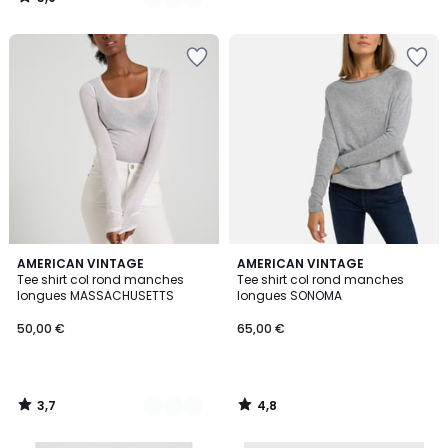
/
5
3,7
4,8
5
AMERICAN VINTAGE
AMERICAN VINTAGE
/ 5
/ 5
Tee shirt col rond manches
Tee shirt col rond manches
Couleurs
longues MASSACHUSETTS
longues SONOMA
50,00 €
65,00 €
3,7
4,8
/
/
5
5