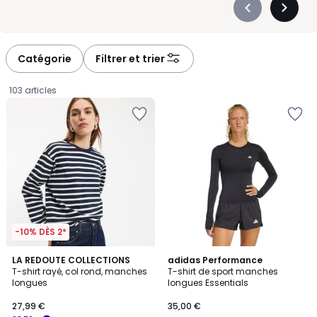
Précédent
Suivan
-
-
défiler
défiler
à
à
Catégorie
Filtrer et trier
gauche
droite
103 articles
-10% DÈS 2*
4,3
4,7
3
LA REDOUTE COLLECTIONS
adidas Performance
/ 5
/ 5
T-shirt rayé, col rond, manches
T-shirt de sport manches
Couleurs
longues
longues Essentials
27,99
27,99 €
35,00 €
€