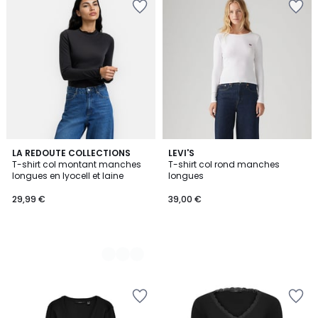
5
LA REDOUTE COLLECTIONS
LEVI'S
T-shirt col montant manches
T-shirt col rond manches
Couleurs
longues en lyocell et laine
longues
29,99 €
39,00 €