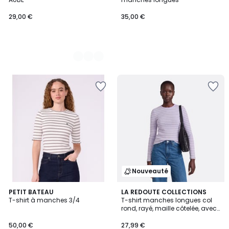
29,00 €
35,00 €
Nouveauté
PETIT BATEAU
3
LA REDOUTE COLLECTIONS
T-shirt à manches 3/4
T-shirt manches longues col
Couleurs
rond, rayé, maille côtelée, avec
mitaines intégrées
50,00 €
27,99 €