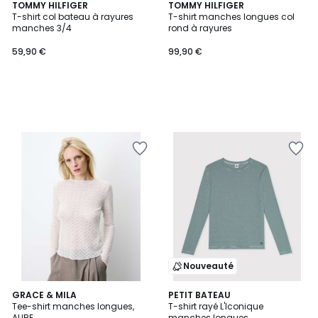
TOMMY HILFIGER
TOMMY HILFIGER
T-shirt col bateau à rayures
T-shirt manches longues col
manches 3/4
rond à rayures
59,90 €
99,90 €
Nouveauté
2
GRACE & MILA
PETIT BATEAU
Tee-shirt manches longues,
T-shirt rayé L'Iconique
Couleurs
AUBE
manches longues