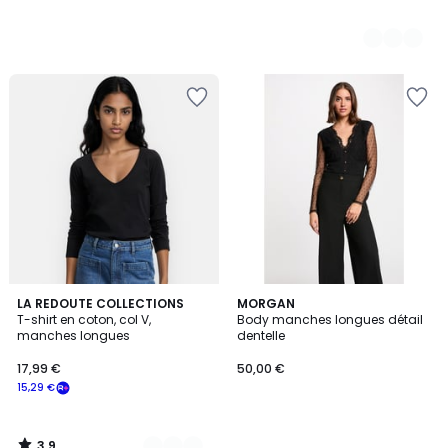
3,9
3
LA REDOUTE COLLECTIONS
MORGAN
/ 5
T-shirt en coton, col V,
Body manches longues détail
Couleurs
manches longues
dentelle
17,99 €
50,00 €
15,29 €
3,9