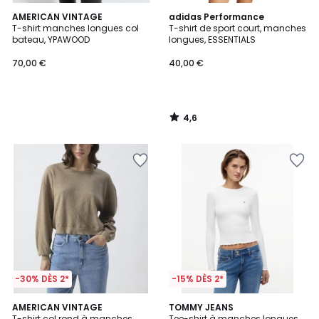
4,6
AMERICAN VINTAGE
adidas Performance
/ 5
T-shirt manches longues col
T-shirt de sport court, manches
bateau, YPAWOOD
longues, ESSENTIALS
70,00 €
40,00 €
4,6
/
5
-30% DÈS 2*
-15% DÈS 2*
AMERICAN VINTAGE
2
TOMMY JEANS
T-shirt col rond à manches
Tee-shirt à manches longues