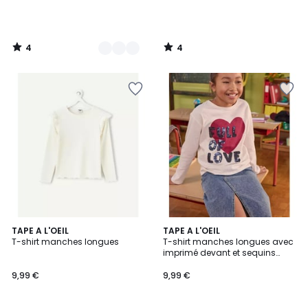
4
4
/
/
5
5
TAPE A L'OEIL
TAPE A L'OEIL
T-shirt manches longues
T-shirt manches longues avec
imprimé devant et sequins
réversibles
9,99 €
9,99 €