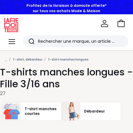
Profitez de la livraison à domicile offerte*
sur tous vos achats Mode & Maison
Aller
au
La
panie
Redoute
Menu
Rechercher
Les
...
derniers
T-shirt, débardeur
T-shirt manches longues
T-shirts manches longues -
articles
consultés
Fille 3/16 ans
27
T-shirt manches
Débardeur
courtes