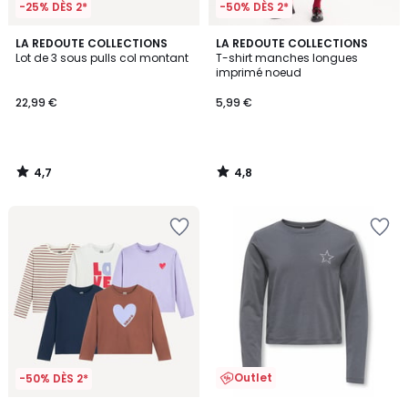
-25% DÈS 2*
-50% DÈS 2*
4,7
4,8
LA REDOUTE COLLECTIONS
LA REDOUTE COLLECTIONS
/ 5
/ 5
Lot de 3 sous pulls col montant
T-shirt manches longues
imprimé noeud
22,99 €
5,99 €
4,7
4,8
/
/
5
5
Outlet
-50% DÈS 2*