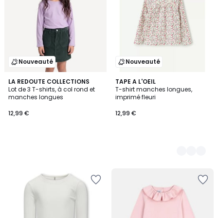
Nouveauté
Nouveauté
LA REDOUTE COLLECTIONS
2
TAPE A L'OEIL
Lot de 3 T-shirts, à col rond et
T-shirt manches longues,
Couleurs
manches longues
imprimé fleuri
12,99 €
12,99 €