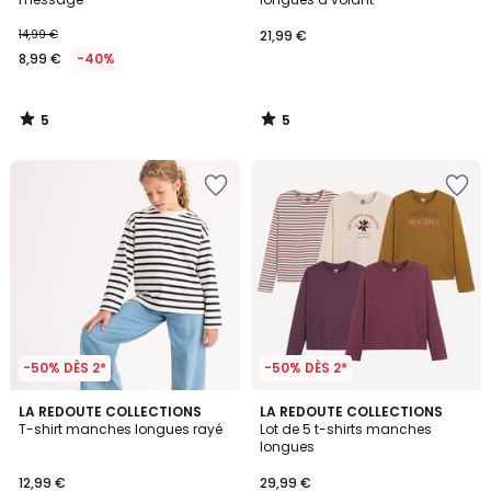
14,99 €
21,99 €
8,99 €
-40%
5
5
/
/
5
5
-50% DÈS 2*
-50% DÈS 2*
4
4
2
LA REDOUTE COLLECTIONS
LA REDOUTE COLLECTIONS
/
/
T-shirt manches longues rayé
Lot de 5 t-shirts manches
Couleurs
5
5
longues
12,99 €
29,99 €