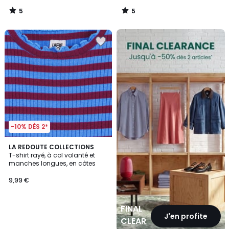
5
5
/
/
5
5
FINAL
CLEARANCE
-10% DÈS 2*
LA REDOUTE COLLECTIONS
T-shirt rayé, à col volanté et
manches longues, en côtes
9,99 €
FINAL
J'en profite
CLEARANCE