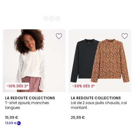
-10% DÈS 2*
-30% DÈS 2*
5
5
LA REDOUTE COLLECTIONS
LA REDOUTE COLLECTIONS
/
/
T-shirt ajouré, manches
Lot de 2 sous pulls chauds, col
5
5
longues
montant
15,99 €
25,99 €
13,59 €