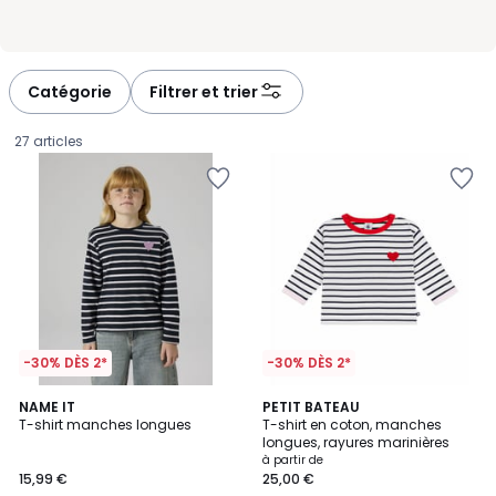
Catégorie
Filtrer et trier
27 articles
-30% DÈS 2*
-30% DÈS 2*
2
NAME IT
PETIT BATEAU
T-shirt manches longues
T-shirt en coton, manches
Couleurs
longues, rayures marinières
15,99
à partir de
15,99 €
25,00 €
€.