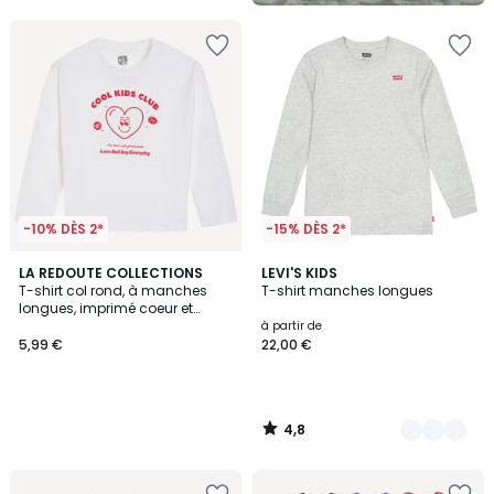
-10% DÈS 2*
-15% DÈS 2*
4,8
LA REDOUTE COLLECTIONS
4
LEVI'S KIDS
/ 5
T-shirt col rond, à manches
T-shirt manches longues
Couleurs
longues, imprimé coeur et
message
à partir de
5,99 €
22,00 €
4,8
/
5