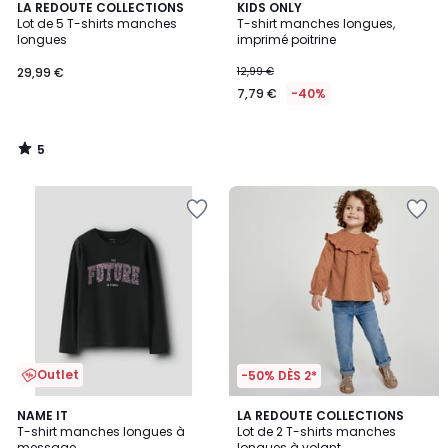
5
LA REDOUTE COLLECTIONS
KIDS ONLY
/
Lot de 5 T-shirts manches
T-shirt manches longues,
5
longues
imprimé poitrine
29,99 €
12,99 €
7,79 €
-40%
5
/
5
Outlet
-50% DÈS 2*
5
5
NAME IT
LA REDOUTE COLLECTIONS
/
/
T-shirt manches longues à
Lot de 2 T-shirts manches
5
5
message
longues à volant