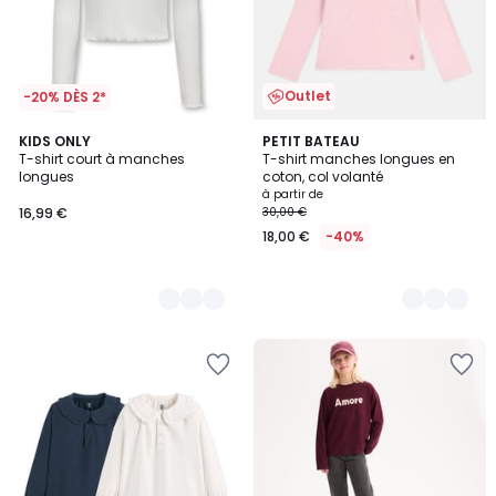
Outlet
-20% DÈS 2*
2
KIDS ONLY
2
PETIT BATEAU
T-shirt court à manches
T-shirt manches longues en
Couleurs
Couleurs
longues
coton, col volanté
à partir de
16,99 €
30,00 €
18,00 €
-40%