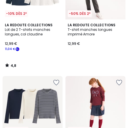
-10% DÈS 2*
-50% DÈS 2*
4,8
LA REDOUTE COLLECTIONS
LA REDOUTE COLLECTIONS
/ 5
Lot de 2 T-shirts manches
T-shirt manches longues
longues, col claudine
imprimé Amore
12,99 €
12,99 €
11,04 €
4,8
/
5